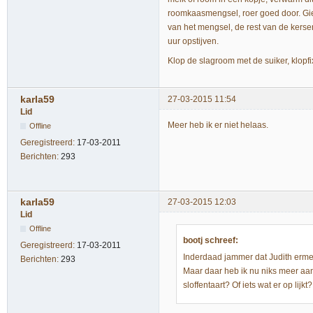
roomkaasmengsel, roer goed door. Giet
van het mengsel, de rest van de kersen
uur opstijven.
Klop de slagroom met de suiker, klopfi
karla59
27-03-2015 11:54
Lid
Meer heb ik er niet helaas.
Offline
Geregistreerd:
17-03-2011
Berichten:
293
karla59
27-03-2015 12:03
Lid
Offline
bootj schreef:
Geregistreerd:
17-03-2011
Inderdaad jammer dat Judith ermee
Berichten:
293
Maar daar heb ik nu niks meer aan
sloffentaart? Of iets wat er op li