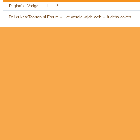
Pagina's
Vorige
1
2
DeLeuksteTaarten.nl Forum
»
Het wereld wijde web
»
Judiths cakes