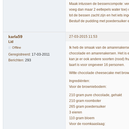
Maak intussen de bessencompote: verw
voeg dan maar 2 eetlepels water toe)
tot de bessen zacht zijn en het iets inge
Bestuif de pudding met poedersuiker 
karla59
27-03-2015 11:53
Lid
Ik heb de smaak van de amarenakerse
Offline
chocolade en amarenakersen. Het is ee
Geregistreerd:
17-03-2011
kan je er ook andere soorten (rood) f
Berichten:
293
taart is voor ongeveer 16 personen.
Witte chocolade cheesecake met br
Ingrediënten:
Voor de browniebodem:
210 gram pure chocolade, gehakt
210 gram roomboter
265 gram poedersuiker
3 eieren
110 gram bloem
Voor de roomkaaslaag: