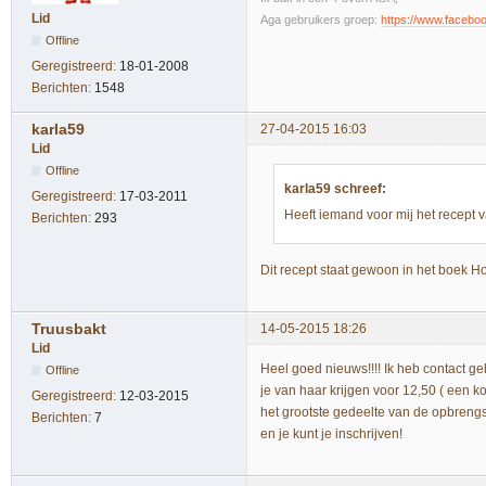
Lid
Aga gebruikers groep:
https://www.faceb
Offline
Geregistreerd:
18-01-2008
Berichten:
1548
karla59
27-04-2015 16:03
Lid
Offline
karla59 schreef:
Geregistreerd:
17-03-2011
Heeft iemand voor mij het recept 
Berichten:
293
Dit recept staat gewoon in het boek
Truusbakt
14-05-2015 18:26
Lid
Heel goed nieuws!!!! Ik heb contact g
Offline
je van haar krijgen voor 12,50 ( een ko
Geregistreerd:
12-03-2015
het grootste gedeelte van de opbreng
Berichten:
7
en je kunt je inschrijven!