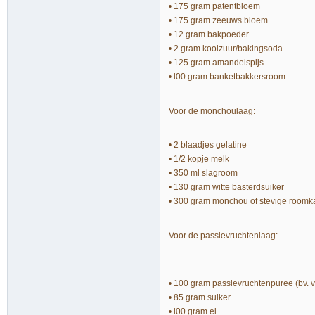
• 175 gram patentbloem
• 175 gram zeeuws bloem
• 12 gram bakpoeder
• 2 gram koolzuur/bakingsoda
• 125 gram amandelspijs
• l00 gram banketbakkersroom
Voor de monchoulaag:
• 2 blaadjes gelatine
• 1/2 kopje melk
• 350 ml slagroom
• 130 gram witte basterdsuiker
• 300 gram monchou of stevige roomk
Voor de passievruchtenlaag:
• 100 gram passievruchtenpuree (bv. 
• 85 gram suiker
• l00 gram ei