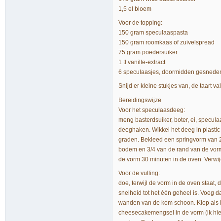
1,5 el bloem
Voor de topping:
150 gram speculaaspasta
150 gram roomkaas of zuivelspread
75 gram poedersuiker
1 tl vanille-extract
6 speculaasjes, doormidden gesnede
Snijd er kleine stukjes van, de taart va
Bereidingswijze
Voor het speculaasdeeg:
meng basterdsuiker, boter, ei, specu
deeghaken. Wikkel het deeg in plastic 
graden. Bekleed een springvorm van 24
bodem en 3/4 van de rand van de vorm. 
de vorm 30 minuten in de oven. Verwij
Voor de vulling:
doe, terwijl de vorm in de oven staat
snelheid tot het één geheel is. Voeg 
wanden van de kom schoon. Klop als la
cheesecakemengsel in de vorm (ik hiel