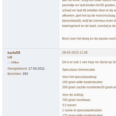
aan de kook. Voeg een paar lepels hie
pannetje en laat binden tot 85 graden,
schaal en laat dit smelten door er de w
afkoelen, giet het op de monchoulaag e
bijvoorbeeld); wrijf de cremeux even d
bakring/rand en de taart, voordat je de
Bron (van het deeg en de passie-vuc
karla59
28-03-2015 11:38
Lid
Dit is er ook 1 van haar en stond op 
Offline
Geregistreerd:
17-03-2011
Speculaas cheesecake
Berichten:
293
Voor het speculaasdeeg:
100 gram witte basterdsuiker
200 gram zachte roomboter30 gram e
Voor de vulling:
700 gram roomkaas
3,5 eieren
1 ruime el speculaaskruiden
175 gram witte basterdsuiker