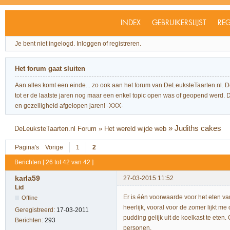
INDEX
GEBRUIKERSLIJST
REG
Je bent niet ingelogd.
Inloggen of registreren.
Het forum gaat sluiten
Aan alles komt een einde... zo ook aan het forum van DeLeuksteTaarten.nl. 
tot er de laatste jaren nog maar een enkel topic open was of geopend werd. Dit l
en gezelligheid afgelopen jaren! -XXX-
»
Judiths cakes
DeLeuksteTaarten.nl Forum
»
Het wereld wijde web
Pagina's
Vorige
1
2
Berichten [ 26 tot 42 van 42 ]
karla59
27-03-2015 11:52
Lid
Er is één voorwaarde voor het eten va
Offline
heerlijk, vooral voor de zomer lijkt me
Geregistreerd:
17-03-2011
pudding gelijk uit de koelkast te eten.
Berichten:
293
personen.