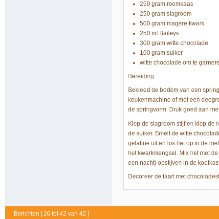
250 gram roomkaas
250 gram slagroom
500 gram magere kwark
250 ml Baileys
300 gram witte chocolade
100 gram suiker
witte chocolade om te garner
Bereiding:
Bekleed de bodem van een springv
keukenmachine of met een deegrol
de springvorm. Druk goed aan met 
Klop de slagroom stijf en klop d
de suiker. Smelt de witte chocola
gelatine uit en los het op in de 
het kwarkmengsel. Mix het met de m
een nacht) opstijven in de koelkast
Decoreer de taart met chocoladest
Berichten [ 26 tot 42 van 42 ]