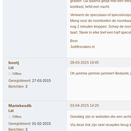
graden. Ga daarna gelijk met een mes
koelkast, liefst een nacht.
Verwarm de speculaas-of speculoospast
Meng voor de roomtoefen de roomkaas m
nog 2 minuten kloppen. Schep de room
taart. Steek in elke toef een half specu
Bron
Judithscakes.nl
bootj
28-03-2015 19:45
Lid
Oh jammie jammie jammie!! Bedankt, 
Offline
Geregistreerd:
27-03-2015
Berichten:
3
Mariekesdb
03-04-2015 14:20
Lid
Gelukkig zijn er websites die een arc
Offline
Geregistreerd:
01-02-2015
Via deze link zijn veel recepten terug 
Berichten:
3