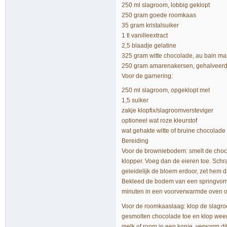
250 ml slagroom, lobbig geklopt
250 gram goede roomkaas
35 gram kristalsuiker
1 tl vanilleextract
2,5 blaadje gelatine
325 gram witte chocolade, au bain ma
250 gram amarenakersen, gehalveer
Voor de garnering:
250 ml slagroom, opgeklopt met
1,5 suiker
zakje klopfix/slagroomversteviger
optioneel wat roze kleurstof
wat gehakte witte of bruine chocolade
Bereiding
Voor de browniebodem: smelt de choco
klopper. Voeg dan de eieren toe. Schr
geleidelijk de bloem erdoor, zet hem d
Bekleed de bodem van een springvorm 
minuten in een voorverwarmde oven op
Voor de roomkaaslaag: klop de slagroo
gesmolten chocolade toe en klop weer 
melk of room in een kopje, verwarm dit