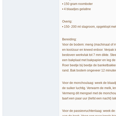
• 150 gram roomboter
• 4 blaadjes gelatine
Overig:
• 150- 200 ml slagroom, opgeklopt met
Bereiding:
Voor de bodem: meng (machinaal of met
en koolzuur en kneed erdoor. Verpak in 
bestoven werkvlak tot 7 mm dikte. Ste
een bakplaat met bakpapier en leg de
Roer beetje bij beetje de banketbakker
rand. Bak bodem ongeveer 12 minute
Voor de monchoulaag: week de blaadje
de suiker luchtig. Verwarm de melk, kni
Vermeng dit mengsel met de monchou,
taart een paar uur (liefst een nacht) la
Voor de passievruchtenlaag: week de 