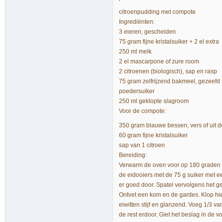
citroenpudding met compote
Ingrediënten:
3 eieren, gescheiden
75 gram fijne kristalsuiker + 2 el extra
250 ml melk
2 el mascarpone of zure room
2 citroenen (biologisch), sap en rasp
75 gram zelfrijzend bakmeel, gezeefd
poedersuiker
250 ml geklopte slagroom
Voor de compote:
350 gram blauwe bessen, vers of uit d
60 gram fijne kristalsuiker
sap van 1 citroen
Bereiding:
Verwarm de oven voor op 180 graden e
de eidooiers met de 75 g suiker met e
er goed door. Spatel vervolgens het g
Ontvet een kom en de gardes. Klop hier
eiwitten stijf en glanzend. Voeg 1/3 va
de rest erdoor. Giet het beslag in de 