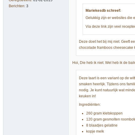
Geregistreerd:
01-02-2015
Berichten:
3
Mariekesdb schreef:
Gelukkig zijn er websites die
Via deze link zijn veel recepte
Deze doet het bij mij niet. Geeft ee
chocolade framboos cheesecake
Hoi, Die heb ik niet. Wel heb ik de ba
Deze taart is een variant op de wi
smaken heerlijk. Tijdens ons fami
nodig. Je kunt natuurlijk wat minde
keuken in!
Ingrediënten:
260 gram kletskoppen
120 gram gesmolten roombot
8 blaadjes gelatine
kopje melk