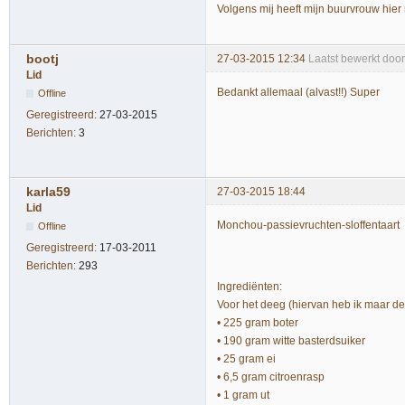
Volgens mij heeft mijn buurvrouw hier 
bootj
27-03-2015 12:34
Laatst bewerkt door
Lid
Bedankt allemaal (alvast!!) Super
Offline
Geregistreerd:
27-03-2015
Berichten:
3
karla59
27-03-2015 18:44
Lid
Monchou-passievruchten-sloffentaart
Offline
Geregistreerd:
17-03-2011
Berichten:
293
Ingrediënten:
Voor het deeg (hiervan heb ik maar de h
• 225 gram boter
• 190 gram witte basterdsuiker
• 25 gram ei
• 6,5 gram citroenrasp
• 1 gram ut