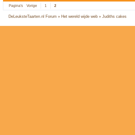
Pagina's
Vorige
1
2
DeLeuksteTaarten.nl Forum
»
Het wereld wijde web
»
Judiths cakes