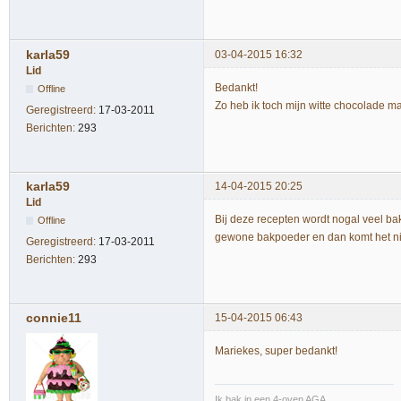
karla59
03-04-2015 16:32
Lid
Bedankt!
Offline
Zo heb ik toch mijn witte chocolade m
Geregistreerd:
17-03-2011
Berichten:
293
karla59
14-04-2015 20:25
Lid
Bij deze recepten wordt nogal veel ba
Offline
gewone bakpoeder en dan komt het ni
Geregistreerd:
17-03-2011
Berichten:
293
connie11
15-04-2015 06:43
Mariekes, super bedankt!
Ik bak in een 4-oven AGA,