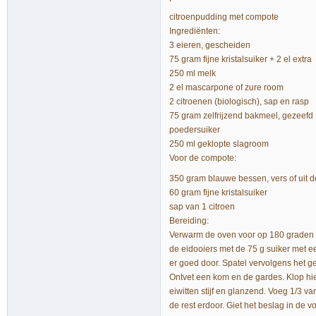
citroenpudding met compote
Ingrediënten:
3 eieren, gescheiden
75 gram fijne kristalsuiker + 2 el extra
250 ml melk
2 el mascarpone of zure room
2 citroenen (biologisch), sap en rasp
75 gram zelfrijzend bakmeel, gezeefd
poedersuiker
250 ml geklopte slagroom
Voor de compote:
350 gram blauwe bessen, vers of uit d
60 gram fijne kristalsuiker
sap van 1 citroen
Bereiding:
Verwarm de oven voor op 180 graden e
de eidooiers met de 75 g suiker met e
er goed door. Spatel vervolgens het g
Ontvet een kom en de gardes. Klop hier
eiwitten stijf en glanzend. Voeg 1/3 va
de rest erdoor. Giet het beslag in de 