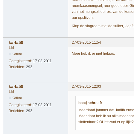
roomkaasmengsel, roer goed door. Giet
van het mengsel, de rest van de kersen
uur opstijven.
Klop de slagroom met de suiker, klopfi
karla59
27-03-2015 11:54
Lid
Meer heb ik er niet helaas.
Offline
Geregistreerd:
17-03-2011
Berichten:
293
karla59
27-03-2015 12:03
Lid
Offline
bootj schreef:
Geregistreerd:
17-03-2011
Inderdaad jammer dat Judith ermee
Berichten:
293
Maar daar heb ik nu niks meer aan
sloffentaart? Of iets wat er op li