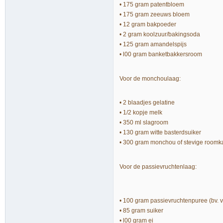
• 175 gram patentbloem
• 175 gram zeeuws bloem
• 12 gram bakpoeder
• 2 gram koolzuur/bakingsoda
• 125 gram amandelspijs
• l00 gram banketbakkersroom
Voor de monchoulaag:
• 2 blaadjes gelatine
• 1/2 kopje melk
• 350 ml slagroom
• 130 gram witte basterdsuiker
• 300 gram monchou of stevige roomk
Voor de passievruchtenlaag:
• 100 gram passievruchtenpuree (bv. 
• 85 gram suiker
• l00 gram ei