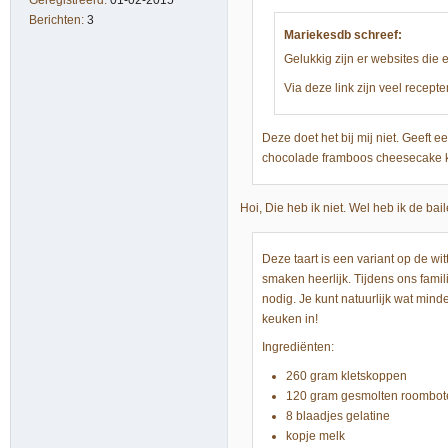
Geregistreerd:
01-02-2015
Berichten:
3
Mariekesdb schreef:
Gelukkig zijn er websites die
Via deze link zijn veel recepte
Deze doet het bij mij niet. Geeft ee
chocolade framboos cheesecake
Hoi, Die heb ik niet. Wel heb ik de ba
Deze taart is een variant op de wi
smaken heerlijk. Tijdens ons fami
nodig. Je kunt natuurlijk wat minde
keuken in!
Ingrediënten:
260 gram kletskoppen
120 gram gesmolten roombot
8 blaadjes gelatine
kopje melk