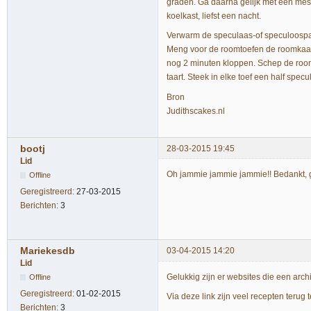
graden. Ga daarna gelijk met een mes
koelkast, liefst een nacht.
Verwarm de speculaas-of speculoospast
Meng voor de roomtoefen de roomkaas m
nog 2 minuten kloppen. Schep de room
taart. Steek in elke toef een half specu
Bron
Judithscakes.nl
bootj
28-03-2015 19:45
Lid
Oh jammie jammie jammie!! Bedankt, 
Offline
Geregistreerd:
27-03-2015
Berichten:
3
Mariekesdb
03-04-2015 14:20
Lid
Gelukkig zijn er websites die een arc
Offline
Geregistreerd:
01-02-2015
Via deze link zijn veel recepten terug 
Berichten:
3