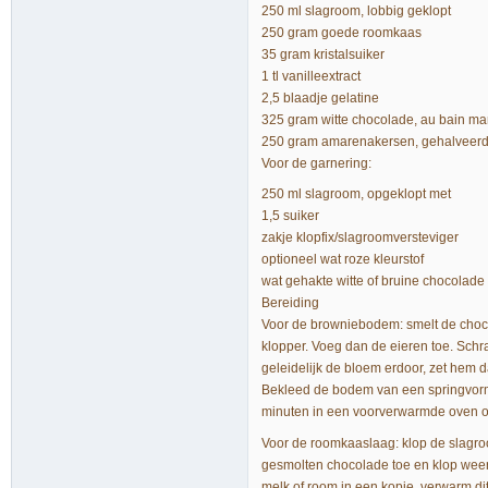
250 ml slagroom, lobbig geklopt
250 gram goede roomkaas
35 gram kristalsuiker
1 tl vanilleextract
2,5 blaadje gelatine
325 gram witte chocolade, au bain ma
250 gram amarenakersen, gehalveer
Voor de garnering:
250 ml slagroom, opgeklopt met
1,5 suiker
zakje klopfix/slagroomversteviger
optioneel wat roze kleurstof
wat gehakte witte of bruine chocolade
Bereiding
Voor de browniebodem: smelt de choco
klopper. Voeg dan de eieren toe. Schr
geleidelijk de bloem erdoor, zet hem d
Bekleed de bodem van een springvorm 
minuten in een voorverwarmde oven op
Voor de roomkaaslaag: klop de slagroo
gesmolten chocolade toe en klop weer 
melk of room in een kopje, verwarm dit