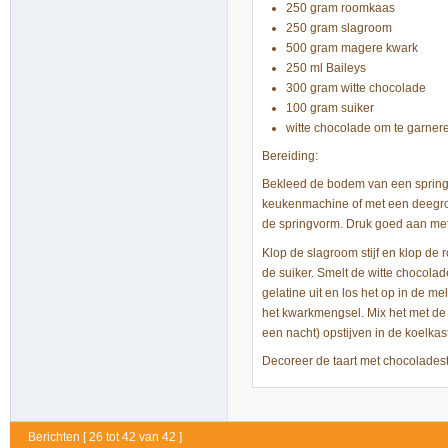
250 gram roomkaas
250 gram slagroom
500 gram magere kwark
250 ml Baileys
300 gram witte chocolade
100 gram suiker
witte chocolade om te garner
Bereiding:
Bekleed de bodem van een springv
keukenmachine of met een deegrol
de springvorm. Druk goed aan met 
Klop de slagroom stijf en klop d
de suiker. Smelt de witte chocola
gelatine uit en los het op in de 
het kwarkmengsel. Mix het met de m
een nacht) opstijven in de koelkast
Decoreer de taart met chocoladest
Berichten [ 26 tot 42 van 42 ]