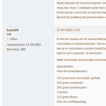
Maak intussen de bessencompote: verw
voeg dan maar 2 eetlepels water toe)
tot de bessen zacht zijn en het iets inge
Bestuif de pudding met poedersuiker 
karla59
27-03-2015 11:53
Lid
Ik heb de smaak van de amarenakerse
Offline
chocolade en amarenakersen. Het is ee
Geregistreerd:
17-03-2011
kan je er ook andere soorten (rood) f
Berichten:
293
taart is voor ongeveer 16 personen.
Witte chocolade cheesecake met br
Ingrediënten:
Voor de browniebodem:
210 gram pure chocolade, gehakt
210 gram roomboter
265 gram poedersuiker
3 eieren
110 gram bloem
Voor de roomkaaslaag: