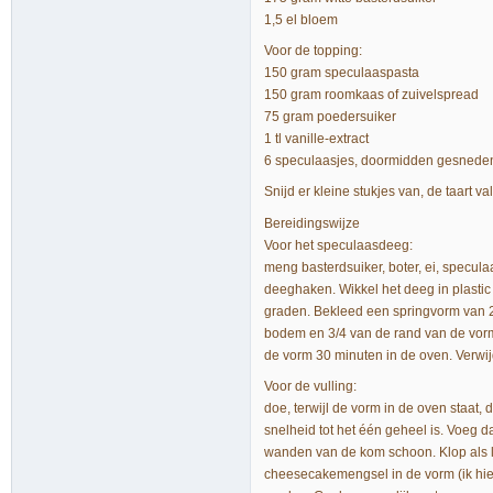
1,5 el bloem
Voor de topping:
150 gram speculaaspasta
150 gram roomkaas of zuivelspread
75 gram poedersuiker
1 tl vanille-extract
6 speculaasjes, doormidden gesnede
Snijd er kleine stukjes van, de taart va
Bereidingswijze
Voor het speculaasdeeg:
meng basterdsuiker, boter, ei, specu
deeghaken. Wikkel het deeg in plastic 
graden. Bekleed een springvorm van 24
bodem en 3/4 van de rand van de vorm. 
de vorm 30 minuten in de oven. Verwij
Voor de vulling:
doe, terwijl de vorm in de oven staat
snelheid tot het één geheel is. Voeg 
wanden van de kom schoon. Klop als la
cheesecakemengsel in de vorm (ik hiel