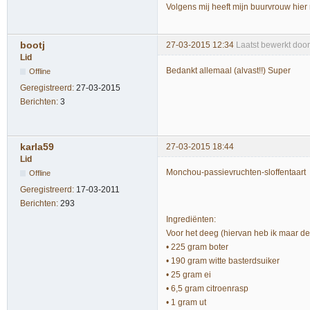
Volgens mij heeft mijn buurvrouw hier 
bootj
27-03-2015 12:34
Laatst bewerkt door
Lid
Bedankt allemaal (alvast!!) Super
Offline
Geregistreerd:
27-03-2015
Berichten:
3
karla59
27-03-2015 18:44
Lid
Monchou-passievruchten-sloffentaart
Offline
Geregistreerd:
17-03-2011
Berichten:
293
Ingrediënten:
Voor het deeg (hiervan heb ik maar de h
• 225 gram boter
• 190 gram witte basterdsuiker
• 25 gram ei
• 6,5 gram citroenrasp
• 1 gram ut