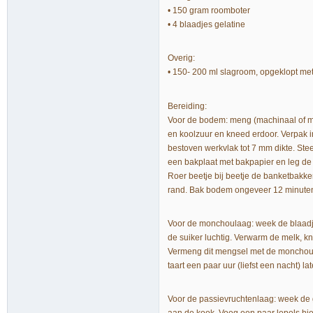
• 150 gram roomboter
• 4 blaadjes gelatine
Overig:
• 150- 200 ml slagroom, opgeklopt met
Bereiding:
Voor de bodem: meng (machinaal of met
en koolzuur en kneed erdoor. Verpak in 
bestoven werkvlak tot 7 mm dikte. Ste
een bakplaat met bakpapier en leg de
Roer beetje bij beetje de banketbakker
rand. Bak bodem ongeveer 12 minute
Voor de monchoulaag: week de blaadje
de suiker luchtig. Verwarm de melk, kni
Vermeng dit mengsel met de monchou,
taart een paar uur (liefst een nacht) la
Voor de passievruchtenlaag: week de 