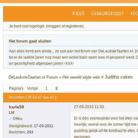
INDEX
GEBRUIKERSLIJST
REG
Je bent niet ingelogd.
Inloggen of registreren.
Het forum gaat sluiten
Aan alles komt een einde... zo ook aan het forum van DeLeuksteTaarten.nl. 
tot er de laatste jaren nog maar een enkel topic open was of geopend werd. Dit l
en gezelligheid afgelopen jaren! -XXX-
»
Judiths cakes
DeLeuksteTaarten.nl Forum
»
Het wereld wijde web
Pagina's
Vorige
1
2
Berichten [ 26 tot 42 van 42 ]
karla59
27-03-2015 11:52
Lid
Er is één voorwaarde voor het eten va
Offline
heerlijk, vooral voor de zomer lijkt me
Geregistreerd:
17-03-2011
pudding gelijk uit de koelkast te eten.
Berichten:
293
personen.