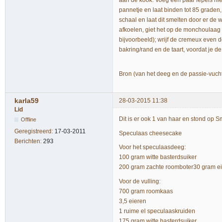
aan de kook. Voeg een paar lepels hie
pannetje en laat binden tot 85 graden,
schaal en laat dit smelten door er de w
afkoelen, giet het op de monchoulaag e
bijvoorbeeld); wrijf de cremeux even d
bakring/rand en de taart, voordat je de
Bron (van het deeg en de passie-vuc
karla59
28-03-2015 11:38
Lid
Dit is er ook 1 van haar en stond op 
Offline
Geregistreerd:
17-03-2011
Speculaas cheesecake
Berichten:
293
Voor het speculaasdeeg:
100 gram witte basterdsuiker
200 gram zachte roomboter30 gram e
Voor de vulling:
700 gram roomkaas
3,5 eieren
1 ruime el speculaaskruiden
175 gram witte basterdsuiker