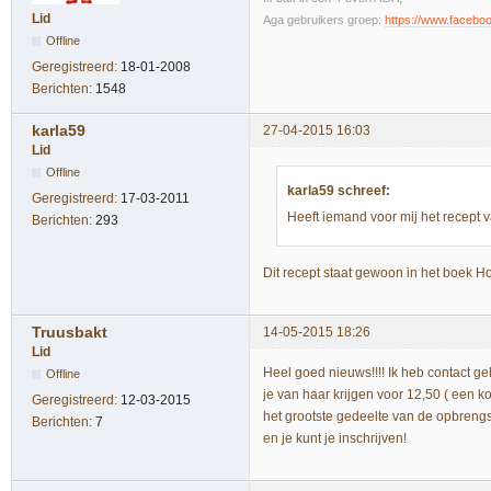
Lid
Aga gebruikers groep:
https://www.faceb
Offline
Geregistreerd:
18-01-2008
Berichten:
1548
karla59
27-04-2015 16:03
Lid
Offline
karla59 schreef:
Geregistreerd:
17-03-2011
Heeft iemand voor mij het recept 
Berichten:
293
Dit recept staat gewoon in het boek
Truusbakt
14-05-2015 18:26
Lid
Heel goed nieuws!!!! Ik heb contact g
Offline
je van haar krijgen voor 12,50 ( een ko
Geregistreerd:
12-03-2015
het grootste gedeelte van de opbreng
Berichten:
7
en je kunt je inschrijven!