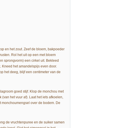
asp en het zout. Zeef de bloem, bakpoeder
 rusten. Rol het uit op een met bloem
en sprongvorm) een cirkel uit. Bekleed
t. Kneed het amandelspijs even door.
op het deeg, blijf een centimeter van de
slagroom goed stijf. Klop de monchou met
 (van het vuur af). Laat het iets afkoelen,
het monchoumengsel over de bodem. De
reng de vruchtenpuree en de suiker samen