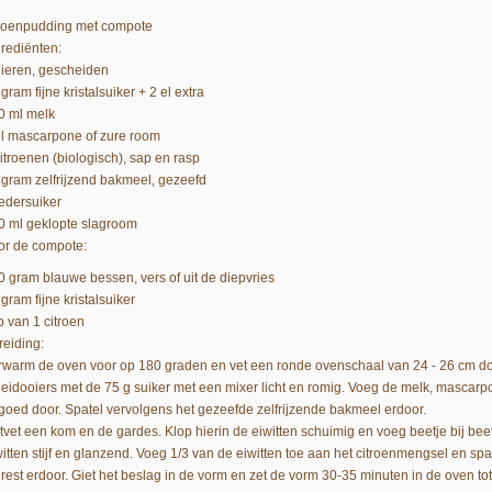
troenpudding met compote
grediënten:
eieren, gescheiden
gram fijne kristalsuiker + 2 el extra
0 ml melk
el mascarpone of zure room
citroenen (biologisch), sap en rasp
 gram zelfrijzend bakmeel, gezeefd
edersuiker
0 ml geklopte slagroom
or de compote:
0 gram blauwe bessen, vers of uit de diepvries
gram fijne kristalsuiker
p van 1 citroen
reiding:
rwarm de oven voor op 180 graden en vet een ronde ovenschaal van 24 - 26 cm doo
 eidooiers met de 75 g suiker met een mixer licht en romig. Voeg de melk, mascarpo
 goed door. Spatel vervolgens het gezeefde zelfrijzende bakmeel erdoor.
tvet een kom en de gardes. Klop hierin de eiwitten schuimig en voeg beetje bij beet
itten stijf en glanzend. Voeg 1/3 van de eiwitten toe aan het citroenmengsel en spat
 rest erdoor. Giet het beslag in de vorm en zet de vorm 30-35 minuten in de oven tot