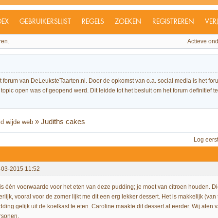
DEX
GEBRUIKERSLIJST
REGELS
ZOEKEN
REGISTREREN
VER
ren.
Actieve on
et forum van DeLeuksteTaarten.nl. Door de opkomst van o.a. social media is het 
topic open was of geopend werd. Dit leidde tot het besluit om het forum definitief te 
»
Judiths cakes
ld wijde web
Log eers
-03-2015 11:52
 is één voorwaarde voor het eten van deze pudding; je moet van citroen houden. Di
rlijk, vooral voor de zomer lijkt me dit een erg lekker dessert. Het is makkelijk (v
ding gelijk uit de koelkast te eten. Caroline maakte dit dessert al eerder. Wij aten
rsonen.