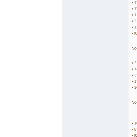
• 
• 
• 
• 
• 
• 
Vo
• 2
• 
• 
• 
• 
Vo
• 
• 
• l