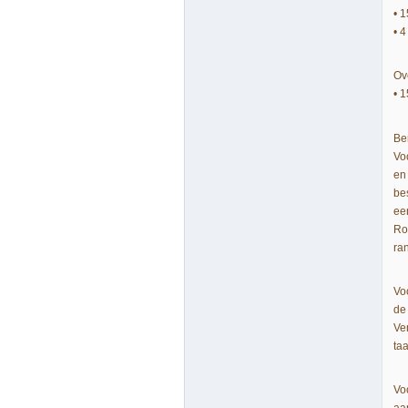
• 
• 4
Ov
• 
Be
Vo
en 
be
ee
Ro
ra
Vo
de 
Ve
taa
Vo