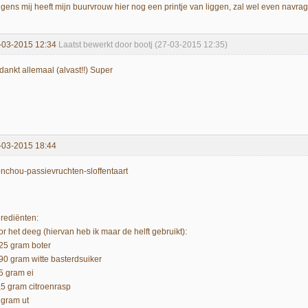
lgens mij heeft mijn buurvrouw hier nog een printje van liggen, zal wel even navra
-03-2015 12:34
Laatst bewerkt door bootj (27-03-2015 12:35)
dankt allemaal (alvast!!) Super
-03-2015 18:44
nchou-passievruchten-sloffentaart
grediënten:
r het deeg (hiervan heb ik maar de helft gebruikt):
225 gram boter
190 gram witte basterdsuiker
25 gram ei
6,5 gram citroenrasp
 gram ut