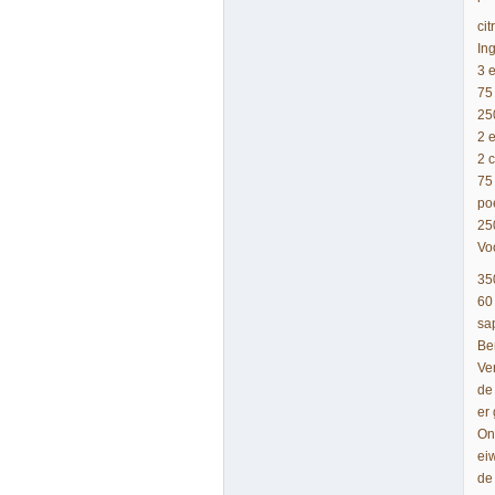
ci
In
3 
75 
25
2 
2 
75
po
25
Vo
35
60 
sa
Be
Ve
de
er
On
eiw
de