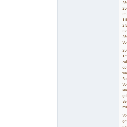
25
25
35
1 t
2,
32
25
Vo
25
1,5
za
opt
wa
Be
Vo
kl
ge
Be
mi
Vo
ge
me