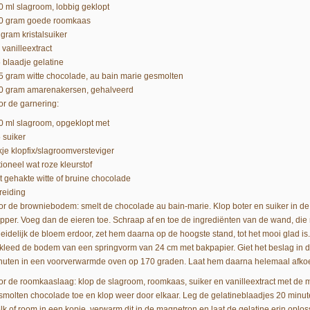
0 ml slagroom, lobbig geklopt
0 gram goede roomkaas
 gram kristalsuiker
l vanilleextract
5 blaadje gelatine
5 gram witte chocolade, au bain marie gesmolten
0 gram amarenakersen, gehalveerd
or de garnering:
0 ml slagroom, opgeklopt met
 suiker
kje klopfix/slagroomversteviger
ioneel wat roze kleurstof
t gehakte witte of bruine chocolade
reiding
or de browniebodem: smelt de chocolade au bain-marie. Klop boter en suiker in d
opper. Voeg dan de eieren toe. Schraap af en toe de ingrediënten van de wand, die
leidelijk de bloem erdoor, zet hem daarna op de hoogste stand, tot het mooi glad is
kleed de bodem van een springvorm van 24 cm met bakpapier. Giet het beslag in d
nuten in een voorverwarmde oven op 170 graden. Laat hem daarna helemaal afkoele
or de roomkaaslaag: klop de slagroom, roomkaas, suiker en vanilleextract met de 
smolten chocolade toe en klop weer door elkaar. Leg de gelatineblaadjes 20 minuten
lk of room in een kopje, verwarm dit in de magnetron en laat de gelatine erin oplos