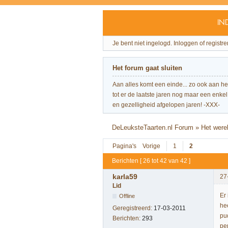
IN
Je bent niet ingelogd.
Inloggen of registre
Het forum gaat sluiten
Aan alles komt een einde... zo ook aan h
tot er de laatste jaren nog maar een enkel 
en gezelligheid afgelopen jaren! -XXX-
DeLeuksteTaarten.nl Forum
»
Het were
Pagina's
Vorige
1
2
Berichten [ 26 tot 42 van 42 ]
karla59
27
Lid
Er
Offline
hee
Geregistreerd:
17-03-2011
pud
Berichten:
293
pe