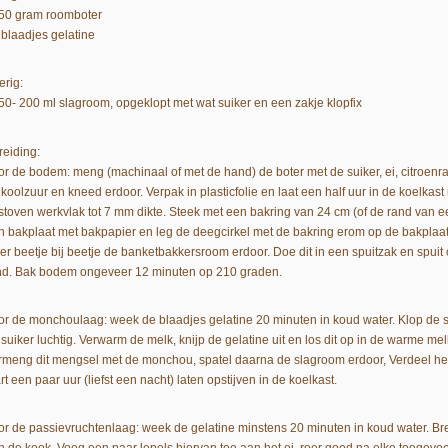
150 gram roomboter
 blaadjes gelatine
erig:
150- 200 ml slagroom, opgeklopt met wat suiker en een zakje klopfix
reiding:
or de bodem: meng (machinaal of met de hand) de boter met de suiker, ei, citroenr
koolzuur en kneed erdoor. Verpak in plasticfolie en laat een half uur in de koelkast
stoven werkvlak tot 7 mm dikte. Steek met een bakring van 24 cm (of de rand van e
n bakplaat met bakpapier en leg de deegcirkel met de bakring erom op de bakplaa
er beetje bij beetje de banketbakkersroom erdoor. Doe dit in een spuitzak en spuit 
nd. Bak bodem ongeveer 12 minuten op 210 graden.
or de monchoulaag: week de blaadjes gelatine 20 minuten in koud water. Klop de 
suiker luchtig. Verwarm de melk, knijp de gelatine uit en los dit op in de warme melk
rmeng dit mengsel met de monchou, spatel daarna de slagroom erdoor, Verdeel 
rt een paar uur (liefst een nacht) laten opstijven in de koelkast.
or de passievruchtenlaag: week de gelatine minstens 20 minuten in koud water. B