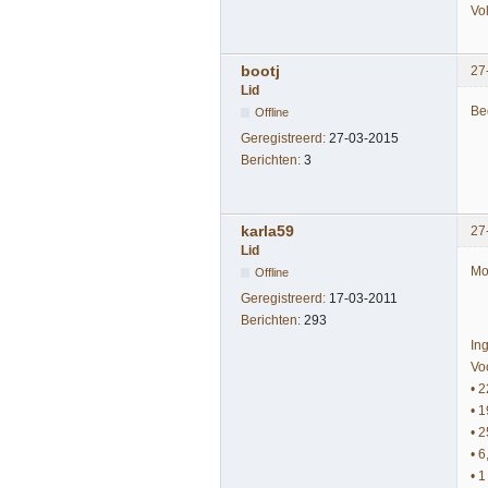
Vo
bootj
27
Lid
Be
Offline
Geregistreerd:
27-03-2015
Berichten:
3
karla59
27
Lid
Mo
Offline
Geregistreerd:
17-03-2011
Berichten:
293
In
Voo
• 
• 
• 
• 
• 1