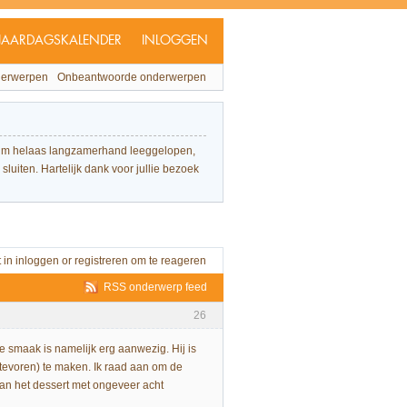
JAARDAGSKALENDER
INLOGGEN
derwerpen
Onbeantwoorde onderwerpen
forum helaas langzamerhand leeggelopen,
sluiten. Hartelijk dank voor jullie bezoek
t in
inloggen
or
registreren
om te reageren
RSS onderwerp feed
26
e smaak is namelijk erg aanwezig. Hij is
an tevoren) te maken. Ik raad aan om de
 van het dessert met ongeveer acht