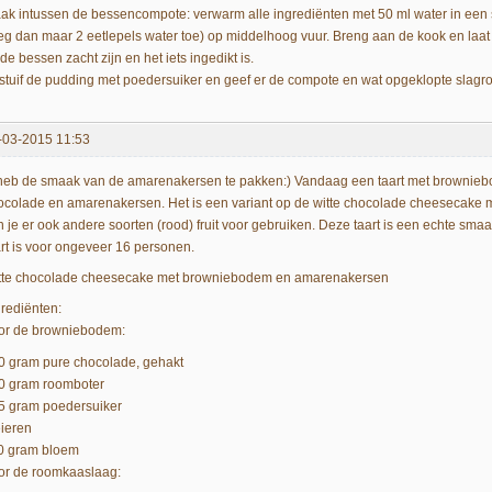
ak intussen de bessencompote: verwarm alle ingrediënten met 50 ml water in een s
eg dan maar 2 eetlepels water toe) op middelhoog vuur. Breng aan de kook en laa
 de bessen zacht zijn en het iets ingedikt is.
stuif de pudding met poedersuiker en geef er de compote en wat opgeklopte slagro
-03-2015 11:53
 heb de smaak van de amarenakersen te pakken:) Vandaag een taart met brownieb
ocolade en amarenakersen. Het is een variant op de witte chocolade cheesecake me
n je er ook andere soorten (rood) fruit voor gebruiken. Deze taart is een echte sm
art is voor ongeveer 16 personen.
tte chocolade cheesecake met browniebodem en amarenakersen
grediënten:
or de browniebodem:
0 gram pure chocolade, gehakt
0 gram roomboter
5 gram poedersuiker
eieren
0 gram bloem
or de roomkaaslaag: