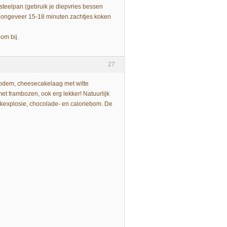
teelpan (gebruik je diepvries bessen
t ongeveer 15-18 minuten zachtjes koken
om bij.
27
odem, cheesecakelaag met witte
t frambozen, ook erg lekker! Natuurlijk
aakexplosie, chocolade- en caloriebom. De