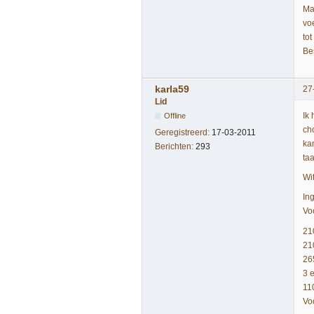
Ma
vo
tot
Be
karla59
27
Lid
Ik
Offline
ch
Geregistreerd:
17-03-2011
ka
Berichten:
293
ta
Wi
In
Vo
21
21
26
3 
11
Vo