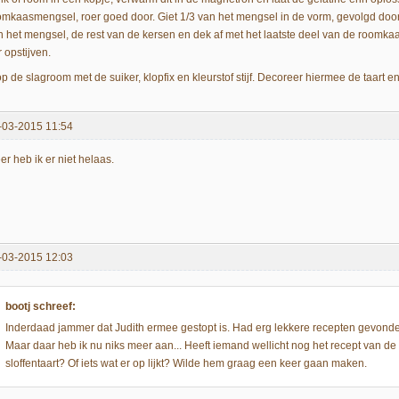
omkaasmengsel, roer goed door. Giet 1/3 van het mengsel in de vorm, gevolgd door
n het mengsel, de rest van de kersen en dek af met het laatste deel van de roomkaas.
 opstijven.
op de slagroom met de suiker, klopfix en kleurstof stijf. Decoreer hiermee de taart 
-03-2015 11:54
r heb ik er niet helaas.
-03-2015 12:03
bootj schreef:
Inderdaad jammer dat Judith ermee gestopt is. Had erg lekkere recepten gevonde
Maar daar heb ik nu niks meer aan... Heeft iemand wellicht nog het recept van 
sloffentaart? Of iets wat er op lijkt? Wilde hem graag een keer gaan maken.