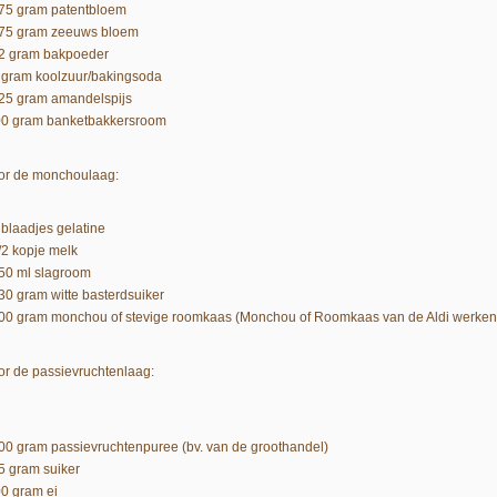
175 gram patentbloem
175 gram zeeuws bloem
12 gram bakpoeder
2 gram koolzuur/bakingsoda
125 gram amandelspijs
l00 gram banketbakkersroom
or de monchoulaag:
 blaadjes gelatine
1/2 kopje melk
350 ml slagroom
130 gram witte basterdsuiker
300 gram monchou of stevige roomkaas (Monchou of Roomkaas van de Aldi werken 
or de passievruchtenlaag:
100 gram passievruchtenpuree (bv. van de groothandel)
85 gram suiker
00 gram ei