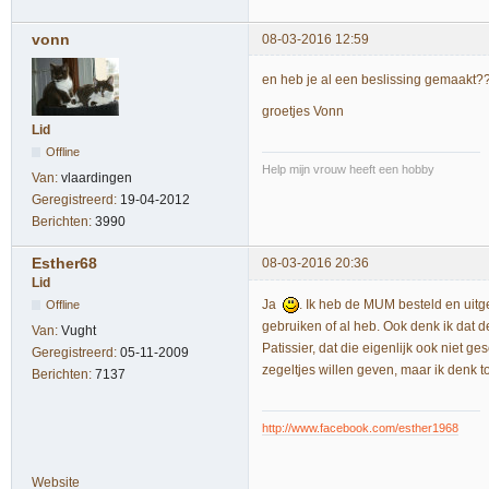
vonn
08-03-2016 12:59
en heb je al een beslissing gemaakt?
groetjes Vonn
Lid
Offline
Help mijn vrouw heeft een hobby
Van:
vlaardingen
Geregistreerd:
19-04-2012
Berichten:
3990
Esther68
08-03-2016 20:36
Lid
Ja
. Ik heb de MUM besteld en uitgep
Offline
gebruiken of al heb. Ook denk ik dat d
Van:
Vught
Patissier, dat die eigenlijk ook niet ges
Geregistreerd:
05-11-2009
zegeltjes willen geven, maar ik denk 
Berichten:
7137
http://www.facebook.com/esther1968
Website