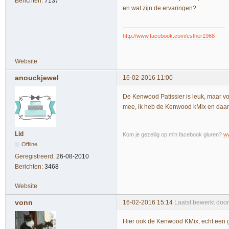
Berichten:
7137
en wat zijn de ervaringen?
http://www.facebook.com/esther1968
Website
anouckjewel
16-02-2016 11:00
De Kenwood Patissier is leuk, maar voo
mee, ik heb de Kenwood kMix en daar 
Lid
Kom je gezellig op m'n facebook gluren?
w
Offline
Geregistreerd:
26-08-2010
Berichten:
3468
Website
vonn
16-02-2016 15:14
Laatst bewerkt doo
Hier ook de Kenwood KMix, echt een 