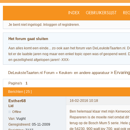
INDEX
GEBRUIKERSLIJST
REG
Je bent niet ingelogd.
Inloggen of registreren.
Het forum gaat sluiten
Aan alles komt een einde... zo ook aan het forum van DeLeuksteTaarten.nl. 
tot er de laatste jaren nog maar een enkel topic open was of geopend werd. Dit l
en gezelligheid afgelopen jaren! -XXX-
»
Ervarin
DeLeuksteTaarten.nl Forum
»
Keuken- en andere apparatuur
Pagina's
1
Berichten [ 25 ]
Esther68
16-02-2016 10:18
Lid
Ben helemaal klaar met mijn Kenwood Pat
Offline
Repareren is de moeite niet omdat dit 
Van:
Vught
terug op de Bosch Mum 5 serie. Hele
Geregistreerd:
05-11-2009
de 54230. 900 watt ipv 700, wat ook