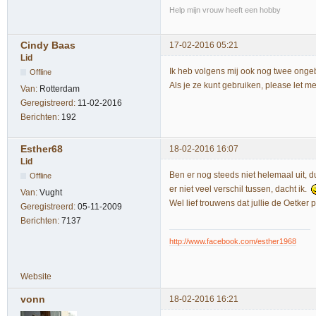
Help mijn vrouw heeft een hobby
Cindy Baas
17-02-2016 05:21
Lid
Ik heb volgens mij ook nog twee ongeb
Offline
Als je ze kunt gebruiken, please let m
Van:
Rotterdam
Geregistreerd:
11-02-2016
Berichten:
192
Esther68
18-02-2016 16:07
Lid
Ben er nog steeds niet helemaal uit,
Offline
er niet veel verschil tussen, dacht ik.
Van:
Vught
Wel lief trouwens dat jullie de Oetker
Geregistreerd:
05-11-2009
Berichten:
7137
http://www.facebook.com/esther1968
Website
vonn
18-02-2016 16:21