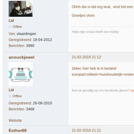
Ohhh die is idd erg leuk, vind het een f
Groetjes Vonn
Lid
Offline
Help mijn vrouw heeft een hobby
Van:
vlaardingen
Geregistreerd:
19-04-2012
Berichten:
3990
anouckjewel
21-02-2016 21:12
Zeker, hier heb ik m besteld
europart.nl/klein+huishoudelijk+on
Lid
Kom je gezellig op m'n facebook gluren?
w
Offline
Geregistreerd:
26-08-2010
Berichten:
3468
Website
Esther68
21-02-2016 21:21