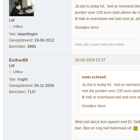
Ja dat is lastig hè, heb je niemand di
punten voor 230 euro (wel alleen de r
Ik heb er eventueel wel wat voor je, a
Lid
Offline
Groetjes Vonn
Van:
vlaardingen
Geregistreerd:
19-04-2012
Help mijn vrouw heeft een hobby
Berichten:
3990
Esther68
16-02-2016 22:37
Lid
Offline
vonn schreef:
Van:
Vught
Ja dat is lastig hè, heb je nieman
Geregistreerd:
05-11-2009
met die punten voor 230 euro (wel
Berichten:
7137
Ik heb er eventueel wel wat voor j
Groetjes Vonn
Wist niet dat je kon sparen met Dr. Oe
dan. Ben er nog niet helemaal uit