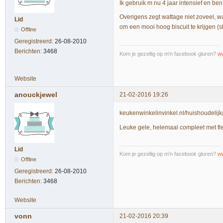
Ik gebruik m nu 4 jaar intensief en ben 
Overigens zegt wattage niet zoveel, wa
Lid
om een mooi hoog biscuit te krijgen (s
Offline
Geregistreerd:
26-08-2010
Berichten:
3468
Kom je gezellig op m'n facebook gluren?
w
Website
anouckjewel
21-02-2016 19:26
keukenwinkelinvinkel.nl/huishoudel
Leuke gele, helemaal compleet met fle
Lid
Kom je gezellig op m'n facebook gluren?
w
Offline
Geregistreerd:
26-08-2010
Berichten:
3468
Website
vonn
21-02-2016 20:39