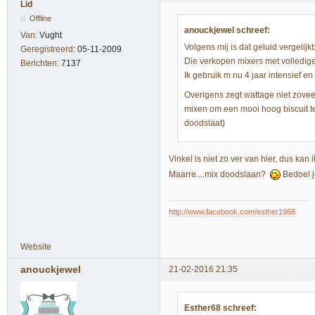
Lid
Offline
anouckjewel schreef:
Van:
Vught
Volgens mij is dat geluid vergeli
Geregistreerd:
05-11-2009
Die verkopen mixers met volledi
Berichten:
7137
Ik gebruik m nu 4 jaar intensief en
Overigens zegt wattage niet zoveel
mixen om een mooi hoog biscuit te 
doodslaat)
Vinkel is niet zo ver van hier, dus kan
Maarre....mix doodslaan?
Bedoel j
http://www.facebook.com/esther1968
Website
anouckjewel
21-02-2016 21:35
Esther68 schreef: