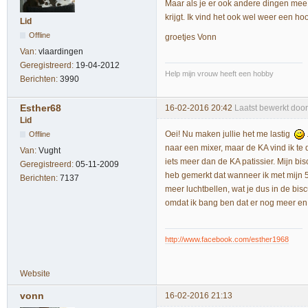
Maar als je er ook andere dingen mee w
krijgt. Ik vind het ook wel weer een 
Lid
Offline
groetjes Vonn
Van:
vlaardingen
Geregistreerd:
19-04-2012
Help mijn vrouw heeft een hobby
Berichten:
3990
Esther68
16-02-2016 20:42
Laatst bewerkt doo
Lid
Oei! Nu maken jullie het me lastig
Offline
naar een mixer, maar de KA vind ik te 
Van:
Vught
iets meer dan de KA patissier. Mijn bis
Geregistreerd:
05-11-2009
heb gemerkt dat wanneer ik met mijn 50
Berichten:
7137
meer luchtbellen, wat je dus in de bis
omdat ik bang ben dat er nog meer en g
http://www.facebook.com/esther1968
Website
vonn
16-02-2016 21:13