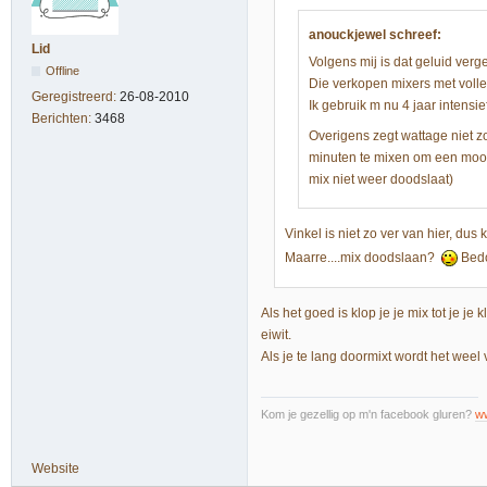
anouckjewel schreef:
Lid
Volgens mij is dat geluid ver
Offline
Die verkopen mixers met voll
Geregistreerd:
26-08-2010
Ik gebruik m nu 4 jaar intensie
Berichten:
3468
Overigens zegt wattage niet zo
minuten te mixen om een mooi h
mix niet weer doodslaat)
Vinkel is niet zo ver van hier, dus
Maarre....mix doodslaan?
Bedo
Als het goed is klop je je mix tot je je
eiwit.
Als je te lang doormixt wordt het weel 
Kom je gezellig op m'n facebook gluren?
w
Website