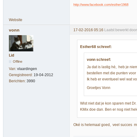
http://www.facebook.com/esther1968
Website
vonn
17-02-2016 05:16
Laatst bewerkt doo
Esther68 schreef:
Lid
vonn schreef:
Offline
Ja dat is lastig hè, heb je ni
Van:
vlaardingen
bestellen met die punten voor 
Geregistreerd:
19-04-2012
Ik heb er eventueel wel wat vo
Berichten:
3990
Groetjes Vonn
Wist niet dat je kon sparen met Dr
KMix doe dan. Ben er nog niet he
Oké is helemaal goed, veel succes 