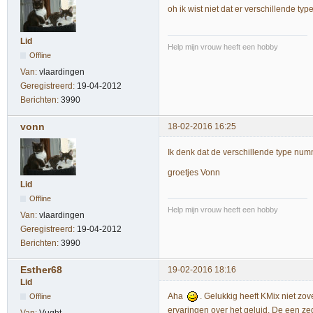
oh ik wist niet dat er verschillende ty
Lid
Help mijn vrouw heeft een hobby
Offline
Van:
vlaardingen
Geregistreerd:
19-04-2012
Berichten:
3990
vonn
18-02-2016 16:25
Ik denk dat de verschillende type num
groetjes Vonn
Lid
Offline
Help mijn vrouw heeft een hobby
Van:
vlaardingen
Geregistreerd:
19-04-2012
Berichten:
3990
Esther68
19-02-2016 18:16
Lid
Aha
. Gelukkig heeft KMix niet z
Offline
ervaringen over het geluid. De een zegt 