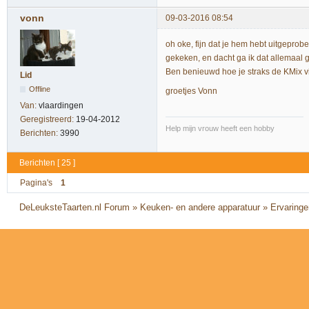
vonn
09-03-2016 08:54
oh oke, fijn dat je hem hebt uitgepro
gekeken, en dacht ga ik dat allemaal geb
Ben benieuwd hoe je straks de KMix 
Lid
Offline
groetjes Vonn
Van:
vlaardingen
Geregistreerd:
19-04-2012
Help mijn vrouw heeft een hobby
Berichten:
3990
Berichten [ 25 ]
Pagina's
1
DeLeuksteTaarten.nl Forum
»
Keuken- en andere apparatuur
»
Ervaring