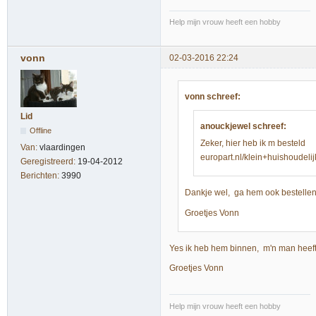
Help mijn vrouw heeft een hobby
vonn
02-03-2016 22:24
vonn schreef:
Lid
anouckjewel schreef:
Offline
Zeker, hier heb ik m besteld
Van:
vlaardingen
europart.nl/klein+huishoud
Geregistreerd:
19-04-2012
Berichten:
3990
Dankje wel, ga hem ook bestellen, 
Groetjes Vonn
Yes ik heb hem binnen, m'n man heeft
Groetjes Vonn
Help mijn vrouw heeft een hobby