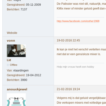
Van:
Vught
De Patissier was niet stil, natuurljk, 
Geregistreerd:
05-11-2009
KMix meer of minder geluid geeft dan 
Berichten:
7137
http://www.facebook.com/esther1968
Website
vonn
19-02-2016 22:45
Ik kan je niet het verschil vertellen ma
niet dat er een geruisloze mixer is.
Lid
Offline
Help mijn vrouw heeft een hobby
Van:
vlaardingen
Geregistreerd:
19-04-2012
Berichten:
3990
anouckjewel
21-02-2016 19:24
Volgens mij is dat geluid vergelijkba
Die verkopen mixers met volledige g