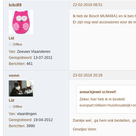
bibi89
22-02-2016 08:51
Ik heb de Bosch MUM48A1 en ik ben hi
Er zijn nog veel accessiores voor de m
Lid
Offline
Van:
Zeeuws Vlaanderen
Geregistreerd:
13-07-2011
Berichten:
461
vonn
23-02-2016 20:26
anouckjewel schreef:
Zeker, hier heb ik m besteld
Lid
europart.nl/klein+huishoudelij
Offline
Van:
vlaardingen
Geregistreerd:
19-04-2012
Dankje wel, ga hem ook bestellen, gebr
Berichten:
3990
Groetjes Vonn