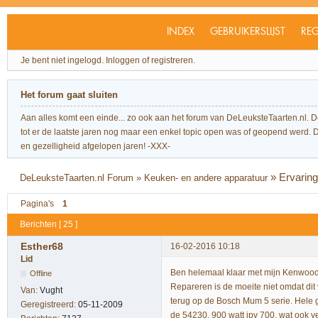
INDEX
GEBRUIKERSLIJST
REG
Je bent niet ingelogd.
Inloggen of registreren.
Het forum gaat sluiten
Aan alles komt een einde... zo ook aan het forum van DeLeuksteTaarten.nl. 
tot er de laatste jaren nog maar een enkel topic open was of geopend werd. Dit l
en gezelligheid afgelopen jaren! -XXX-
»
Ervarin
DeLeuksteTaarten.nl Forum
»
Keuken- en andere apparatuur
Pagina's
1
Berichten [ 25 ]
Esther68
16-02-2016 10:18
Lid
Ben helemaal klaar met mijn Kenwood Pat
Offline
Repareren is de moeite niet omdat dit 
Van:
Vught
terug op de Bosch Mum 5 serie. Hele
Geregistreerd:
05-11-2009
de 54230. 900 watt ipv 700, wat ook