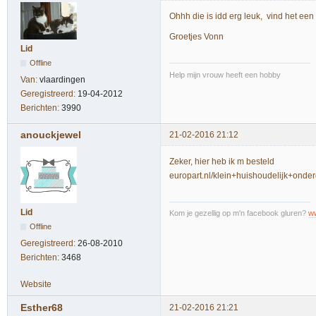
Ohhh die is idd erg leuk, vind het een f
Groetjes Vonn
Lid
Offline
Help mijn vrouw heeft een hobby
Van:
vlaardingen
Geregistreerd:
19-04-2012
Berichten:
3990
anouckjewel
21-02-2016 21:12
Zeker, hier heb ik m besteld
europart.nl/klein+huishoudelijk+on
Lid
Kom je gezellig op m'n facebook gluren?
w
Offline
Geregistreerd:
26-08-2010
Berichten:
3468
Website
Esther68
21-02-2016 21:21