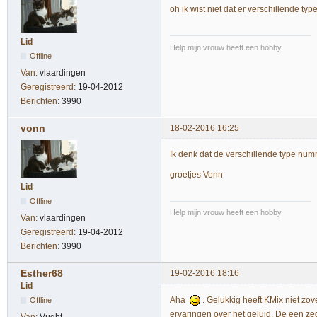
oh ik wist niet dat er verschillende ty
Lid
Help mijn vrouw heeft een hobby
Offline
Van:
vlaardingen
Geregistreerd:
19-04-2012
Berichten:
3990
vonn
18-02-2016 16:25
Ik denk dat de verschillende type num
groetjes Vonn
Lid
Offline
Help mijn vrouw heeft een hobby
Van:
vlaardingen
Geregistreerd:
19-04-2012
Berichten:
3990
Esther68
19-02-2016 18:16
Lid
Aha
. Gelukkig heeft KMix niet z
Offline
ervaringen over het geluid. De een zegt 