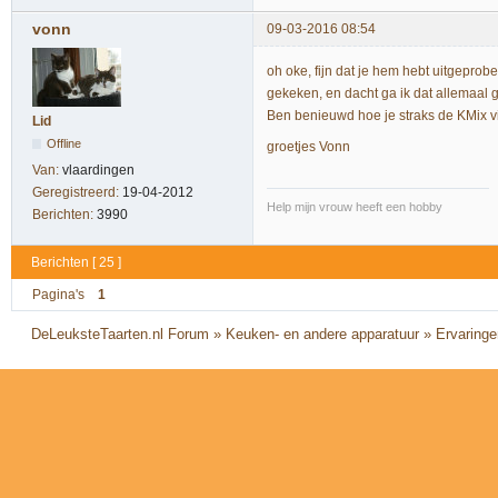
vonn
09-03-2016 08:54
oh oke, fijn dat je hem hebt uitgepro
gekeken, en dacht ga ik dat allemaal geb
Ben benieuwd hoe je straks de KMix 
Lid
Offline
groetjes Vonn
Van:
vlaardingen
Geregistreerd:
19-04-2012
Help mijn vrouw heeft een hobby
Berichten:
3990
Berichten [ 25 ]
Pagina's
1
DeLeuksteTaarten.nl Forum
»
Keuken- en andere apparatuur
»
Ervaring