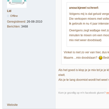
anouckjewel schreef:
Lid
Volgens mij is dat geluid ver
Offline
Die verkopen mixers met voll
Geregistreerd:
26-08-2010
Ik gebruik m nu 4 jaar intensie
Berichten:
3468
Overigens zegt wattage niet zo
minuten te mixen om een mooi h
mix niet weer doodslaat)
Vinkel is niet zo ver van hier, dus
Maarre....mix doodslaan?
Bedo
Als het goed is klop je je mix tot je je
eiwit.
Als je te lang doormixt wordt het weel 
Kom je gezellig op m'n facebook gluren?
w
Website