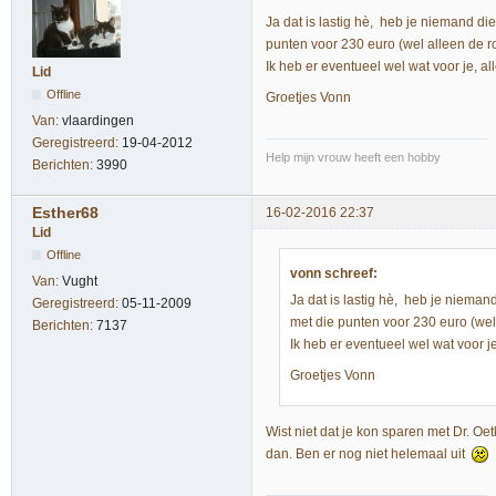
Ja dat is lastig hè, heb je niemand di
punten voor 230 euro (wel alleen de r
Ik heb er eventueel wel wat voor je, a
Lid
Offline
Groetjes Vonn
Van:
vlaardingen
Geregistreerd:
19-04-2012
Help mijn vrouw heeft een hobby
Berichten:
3990
Esther68
16-02-2016 22:37
Lid
Offline
vonn schreef:
Van:
Vught
Ja dat is lastig hè, heb je nieman
Geregistreerd:
05-11-2009
met die punten voor 230 euro (wel
Berichten:
7137
Ik heb er eventueel wel wat voor j
Groetjes Vonn
Wist niet dat je kon sparen met Dr. Oe
dan. Ben er nog niet helemaal uit