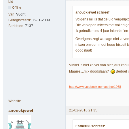
Lid
Offline
anouckjewel schreef:
Van:
Vught
Volgens mij is dat geluid vergeli
Geregistreerd:
05-11-2009
Die verkopen mixers met volledi
Berichten:
7137
Ik gebruik m nu 4 jaar intensief en
Overigens zegt wattage niet zoveel
mixen om een mooi hoog biscuit te 
doodslaat)
Vinkel is niet zo ver van hier, dus kan
Maarre....mix doodslaan?
Bedoel j
http://www.facebook.com/esther1968
Website
anouckjewel
21-02-2016 21:35
Esther68 schreef: