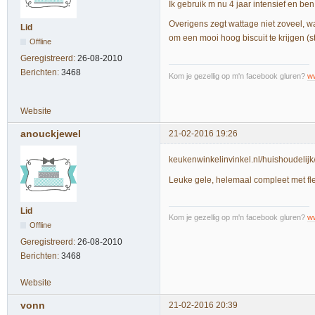
Ik gebruik m nu 4 jaar intensief en ben 
Overigens zegt wattage niet zoveel, wa
Lid
om een mooi hoog biscuit te krijgen (s
Offline
Geregistreerd:
26-08-2010
Berichten:
3468
Kom je gezellig op m'n facebook gluren?
w
Website
anouckjewel
21-02-2016 19:26
keukenwinkelinvinkel.nl/huishoudel
Leuke gele, helemaal compleet met fle
Lid
Kom je gezellig op m'n facebook gluren?
w
Offline
Geregistreerd:
26-08-2010
Berichten:
3468
Website
vonn
21-02-2016 20:39