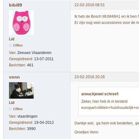
bibi89
22-02-2016 08:51
Ik heb de Bosch MUM48A1 en ik ben hi
Er zijn nog veel accessiores voor de m
Lid
Offline
Van:
Zeeuws Vlaanderen
Geregistreerd:
13-07-2011
Berichten:
461
vonn
23-02-2016 20:26
anouckjewel schreef:
Zeker, hier heb ik m besteld
Lid
europart.nl/klein+huishoudelij
Offline
Van:
vlaardingen
Geregistreerd:
19-04-2012
Dankje wel, ga hem ook bestellen, gebr
Berichten:
3990
Groetjes Vonn