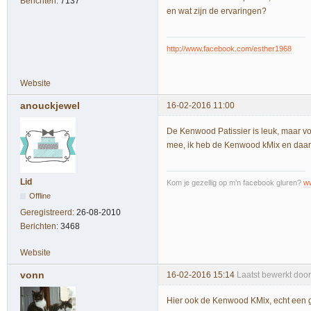
Berichten:
7137
en wat zijn de ervaringen?
http://www.facebook.com/esther1968
Website
anouckjewel
16-02-2016 11:00
De Kenwood Patissier is leuk, maar voo
mee, ik heb de Kenwood kMix en daar 
Lid
Kom je gezellig op m'n facebook gluren?
w
Offline
Geregistreerd:
26-08-2010
Berichten:
3468
Website
vonn
16-02-2016 15:14
Laatst bewerkt doo
Hier ook de Kenwood KMix, echt een 