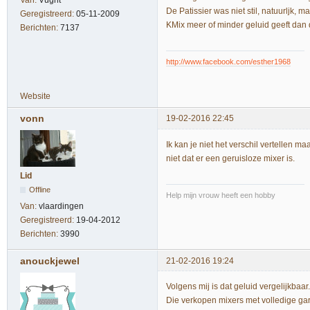
Van:
Vught
De Patissier was niet stil, natuurljk, 
Geregistreerd:
05-11-2009
KMix meer of minder geluid geeft dan 
Berichten:
7137
http://www.facebook.com/esther1968
Website
vonn
19-02-2016 22:45
Ik kan je niet het verschil vertellen ma
niet dat er een geruisloze mixer is.
Lid
Offline
Help mijn vrouw heeft een hobby
Van:
vlaardingen
Geregistreerd:
19-04-2012
Berichten:
3990
anouckjewel
21-02-2016 19:24
Volgens mij is dat geluid vergelijkba
Die verkopen mixers met volledige g