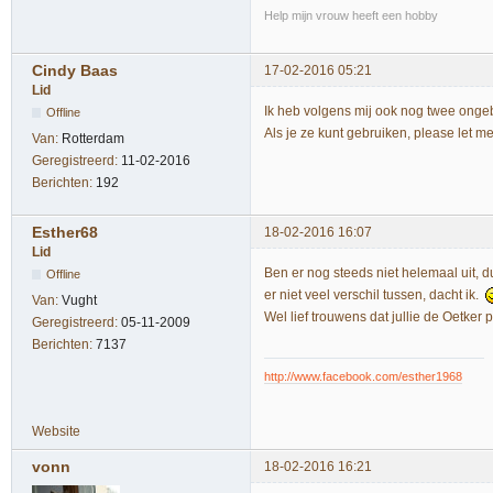
Help mijn vrouw heeft een hobby
Cindy Baas
17-02-2016 05:21
Lid
Ik heb volgens mij ook nog twee ongeb
Offline
Als je ze kunt gebruiken, please let m
Van:
Rotterdam
Geregistreerd:
11-02-2016
Berichten:
192
Esther68
18-02-2016 16:07
Lid
Ben er nog steeds niet helemaal uit,
Offline
er niet veel verschil tussen, dacht ik.
Van:
Vught
Wel lief trouwens dat jullie de Oetker
Geregistreerd:
05-11-2009
Berichten:
7137
http://www.facebook.com/esther1968
Website
vonn
18-02-2016 16:21