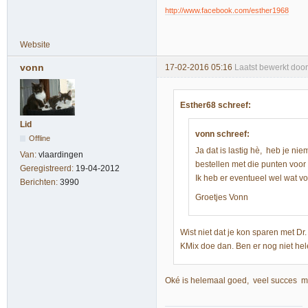
http://www.facebook.com/esther1968
Website
vonn
17-02-2016 05:16
Laatst bewerkt doo
Esther68 schreef:
Lid
vonn schreef:
Offline
Ja dat is lastig hè, heb je ni
Van:
vlaardingen
bestellen met die punten voor 
Geregistreerd:
19-04-2012
Ik heb er eventueel wel wat vo
Berichten:
3990
Groetjes Vonn
Wist niet dat je kon sparen met Dr
KMix doe dan. Ben er nog niet he
Oké is helemaal goed, veel succes 