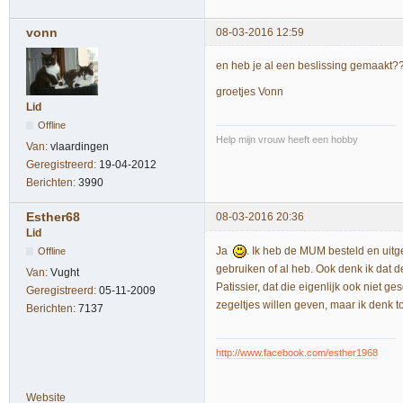
vonn
08-03-2016 12:59
en heb je al een beslissing gemaakt?
groetjes Vonn
Lid
Offline
Help mijn vrouw heeft een hobby
Van:
vlaardingen
Geregistreerd:
19-04-2012
Berichten:
3990
Esther68
08-03-2016 20:36
Lid
Ja
. Ik heb de MUM besteld en uitgep
Offline
gebruiken of al heb. Ook denk ik dat d
Van:
Vught
Patissier, dat die eigenlijk ook niet ges
Geregistreerd:
05-11-2009
zegeltjes willen geven, maar ik denk 
Berichten:
7137
http://www.facebook.com/esther1968
Website