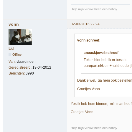
Help mijn vrouw heeft een hobby
vonn
02-03-2016 22:24
vonn schreef:
Lid
anouckjewel schreef:
Offline
Zeker, hier heb ik m besteld
Van:
vlaardingen
europart.nl/klein+huishoud
Geregistreerd:
19-04-2012
Berichten:
3990
Dankje wel, ga hem ook bestellen, 
Groetjes Vonn
Yes ik heb hem binnen, m'n man heeft
Groetjes Vonn
Help mijn vrouw heeft een hobby