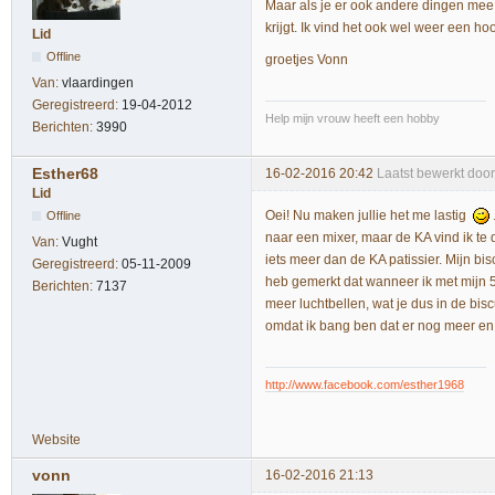
Maar als je er ook andere dingen mee w
krijgt. Ik vind het ook wel weer een 
Lid
Offline
groetjes Vonn
Van:
vlaardingen
Geregistreerd:
19-04-2012
Help mijn vrouw heeft een hobby
Berichten:
3990
Esther68
16-02-2016 20:42
Laatst bewerkt doo
Lid
Oei! Nu maken jullie het me lastig
Offline
naar een mixer, maar de KA vind ik te 
Van:
Vught
iets meer dan de KA patissier. Mijn bis
Geregistreerd:
05-11-2009
heb gemerkt dat wanneer ik met mijn 50
Berichten:
7137
meer luchtbellen, wat je dus in de bis
omdat ik bang ben dat er nog meer en g
http://www.facebook.com/esther1968
Website
vonn
16-02-2016 21:13