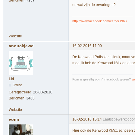
Berichten:
7137
en wat zijn de ervaringen?
http://www.facebook.com/esther1968
Website
anouckjewel
16-02-2016 11:00
De Kenwood Patissier is leuk, maar voo
mee, ik heb de Kenwood kMix en daar 
Lid
Kom je gezellig op m'n facebook gluren?
w
Offline
Geregistreerd:
26-08-2010
Berichten:
3468
Website
vonn
16-02-2016 15:14
Laatst bewerkt doo
Hier ook de Kenwood KMix, echt een 