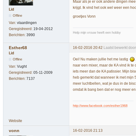
Maar als je er ook andere dingen mee w
krijgt. Ik vind het ook wel weer een 
Lid
Offline
groetjes Vonn
Van:
vlaardingen
Geregistreerd:
19-04-2012
Help mijn vrouw heeft een hobby
Berichten:
3990
Esther68
16-02-2016 20:42
Laatst bewerkt doo
Lid
Oei! Nu maken jullie het me lastig
Offline
naar een mixer, maar de KA vind ik te 
Van:
Vught
iets meer dan de KA patissier. Mijn bis
Geregistreerd:
05-11-2009
heb gemerkt dat wanneer ik met mijn 50
Berichten:
7137
meer luchtbellen, wat je dus in de bis
omdat ik bang ben dat er nog meer en g
http://www.facebook.com/esther1968
Website
vonn
16-02-2016 21:13