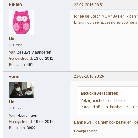
bibi89
22-02-2016 08:51
Ik heb de Bosch MUM48A1 en ik ben hi
Er zijn nog veel accessiores voor de m
Lid
Offline
Van:
Zeeuws Vlaanderen
Geregistreerd:
13-07-2011
Berichten:
461
vonn
23-02-2016 20:26
anouckjewel schreef:
Zeker, hier heb ik m besteld
Lid
europart.nl/klein+huishoudelij
Offline
Van:
vlaardingen
Geregistreerd:
19-04-2012
Dankje wel, ga hem ook bestellen, gebr
Berichten:
3990
Groetjes Vonn