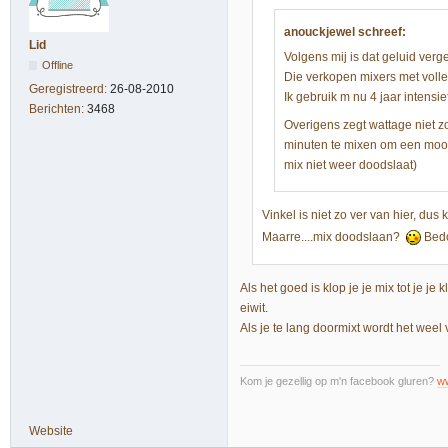
anouckjewel schreef:
Lid
Volgens mij is dat geluid ver
Offline
Die verkopen mixers met voll
Geregistreerd:
26-08-2010
Ik gebruik m nu 4 jaar intensie
Berichten:
3468
Overigens zegt wattage niet zo
minuten te mixen om een mooi h
mix niet weer doodslaat)
Vinkel is niet zo ver van hier, dus
Maarre....mix doodslaan?
Bedo
Als het goed is klop je je mix tot je je
eiwit.
Als je te lang doormixt wordt het weel 
Kom je gezellig op m'n facebook gluren?
w
Website