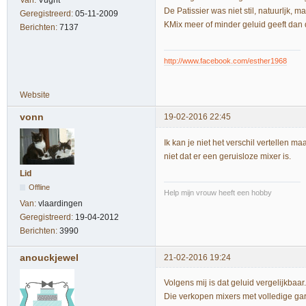
Van:
Vught
De Patissier was niet stil, natuurljk, 
Geregistreerd:
05-11-2009
KMix meer of minder geluid geeft dan 
Berichten:
7137
http://www.facebook.com/esther1968
Website
vonn
19-02-2016 22:45
Ik kan je niet het verschil vertellen ma
niet dat er een geruisloze mixer is.
Lid
Offline
Help mijn vrouw heeft een hobby
Van:
vlaardingen
Geregistreerd:
19-04-2012
Berichten:
3990
anouckjewel
21-02-2016 19:24
Volgens mij is dat geluid vergelijkba
Die verkopen mixers met volledige g