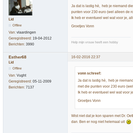
Ja dat is lastig hè, heb je niemand di
punten voor 230 euro (wel alleen de r
Ik heb er eventueel wel wat voor je, a
Lid
Offline
Groetjes Vonn
Van:
vlaardingen
Geregistreerd:
19-04-2012
Help mijn vrouw heeft een hobby
Berichten:
3990
Esther68
16-02-2016 22:37
Lid
Offline
vonn schreef:
Van:
Vught
Ja dat is lastig hè, heb je nieman
Geregistreerd:
05-11-2009
met die punten voor 230 euro (wel
Berichten:
7137
Ik heb er eventueel wel wat voor j
Groetjes Vonn
Wist niet dat je kon sparen met Dr. Oe
dan. Ben er nog niet helemaal uit