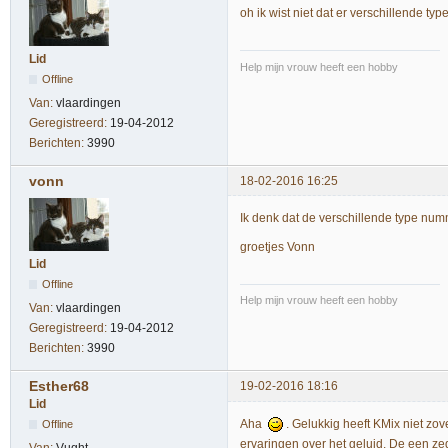
oh ik wist niet dat er verschillende ty
Lid
Help mijn vrouw heeft een hobby
Offline
Van:
vlaardingen
Geregistreerd:
19-04-2012
Berichten:
3990
vonn
18-02-2016 16:25
Ik denk dat de verschillende type num
groetjes Vonn
Lid
Offline
Help mijn vrouw heeft een hobby
Van:
vlaardingen
Geregistreerd:
19-04-2012
Berichten:
3990
Esther68
19-02-2016 18:16
Lid
Aha
. Gelukkig heeft KMix niet z
Offline
ervaringen over het geluid. De een zegt 