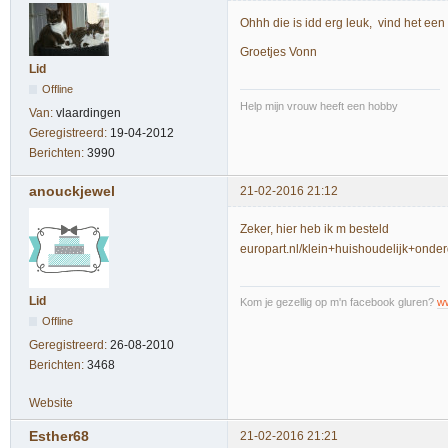
Ohhh die is idd erg leuk, vind het een f
Groetjes Vonn
Lid
Offline
Help mijn vrouw heeft een hobby
Van:
vlaardingen
Geregistreerd:
19-04-2012
Berichten:
3990
anouckjewel
21-02-2016 21:12
Zeker, hier heb ik m besteld
europart.nl/klein+huishoudelijk+on
Lid
Kom je gezellig op m'n facebook gluren?
w
Offline
Geregistreerd:
26-08-2010
Berichten:
3468
Website
Esther68
21-02-2016 21:21