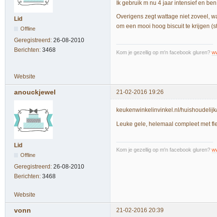
Ik gebruik m nu 4 jaar intensief en ben 
Overigens zegt wattage niet zoveel, wa
Lid
om een mooi hoog biscuit te krijgen (s
Offline
Geregistreerd:
26-08-2010
Berichten:
3468
Kom je gezellig op m'n facebook gluren?
w
Website
anouckjewel
21-02-2016 19:26
keukenwinkelinvinkel.nl/huishoudel
Leuke gele, helemaal compleet met fle
Lid
Kom je gezellig op m'n facebook gluren?
w
Offline
Geregistreerd:
26-08-2010
Berichten:
3468
Website
vonn
21-02-2016 20:39