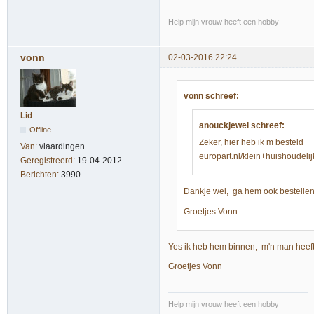
Help mijn vrouw heeft een hobby
vonn
02-03-2016 22:24
vonn schreef:
Lid
anouckjewel schreef:
Offline
Zeker, hier heb ik m besteld
Van:
vlaardingen
europart.nl/klein+huishoud
Geregistreerd:
19-04-2012
Berichten:
3990
Dankje wel, ga hem ook bestellen, 
Groetjes Vonn
Yes ik heb hem binnen, m'n man heeft
Groetjes Vonn
Help mijn vrouw heeft een hobby