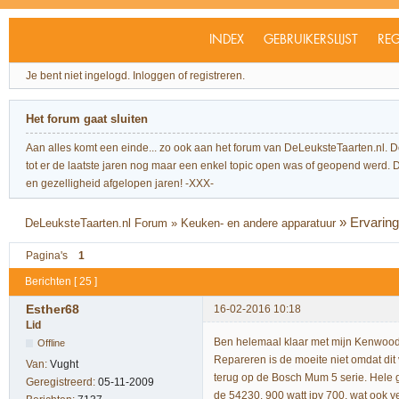
INDEX
GEBRUIKERSLIJST
REG
Je bent niet ingelogd.
Inloggen of registreren.
Het forum gaat sluiten
Aan alles komt een einde... zo ook aan het forum van DeLeuksteTaarten.nl. 
tot er de laatste jaren nog maar een enkel topic open was of geopend werd. Dit l
en gezelligheid afgelopen jaren! -XXX-
»
Ervarin
DeLeuksteTaarten.nl Forum
»
Keuken- en andere apparatuur
Pagina's
1
Berichten [ 25 ]
Esther68
16-02-2016 10:18
Lid
Ben helemaal klaar met mijn Kenwood Pat
Offline
Repareren is de moeite niet omdat dit 
Van:
Vught
terug op de Bosch Mum 5 serie. Hele
Geregistreerd:
05-11-2009
de 54230. 900 watt ipv 700, wat ook