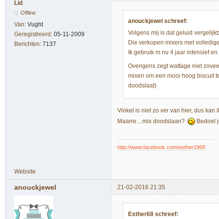
Lid
Offline
anouckjewel schreef:
Van:
Vught
Volgens mij is dat geluid vergeli
Geregistreerd:
05-11-2009
Die verkopen mixers met volledi
Berichten:
7137
Ik gebruik m nu 4 jaar intensief en
Overigens zegt wattage niet zoveel
mixen om een mooi hoog biscuit te 
doodslaat)
Vinkel is niet zo ver van hier, dus kan
Maarre....mix doodslaan?
Bedoel j
http://www.facebook.com/esther1968
Website
anouckjewel
21-02-2016 21:35
Esther68 schreef: