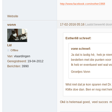
http://www.facebook.com/esther1968
Website
vonn
17-02-2016 05:16
Laatst bewerkt doo
Esther68 schreef:
Lid
vonn schreef:
Offline
Ja dat is lastig hè, heb je ni
Van:
vlaardingen
bestellen met die punten voor 
Geregistreerd:
19-04-2012
Ik heb er eventueel wel wat vo
Berichten:
3990
Groetjes Vonn
Wist niet dat je kon sparen met Dr
KMix doe dan. Ben er nog niet he
Oké is helemaal goed, veel succes 