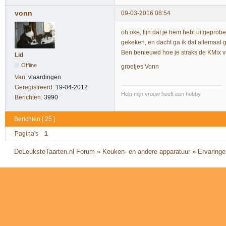
vonn
09-03-2016 08:54
oh oke, fijn dat je hem hebt uitgepro
gekeken, en dacht ga ik dat allemaal geb
Ben benieuwd hoe je straks de KMix 
Lid
Offline
groetjes Vonn
Van:
vlaardingen
Geregistreerd:
19-04-2012
Help mijn vrouw heeft een hobby
Berichten:
3990
Berichten [ 25 ]
Pagina's
1
DeLeuksteTaarten.nl Forum
»
Keuken- en andere apparatuur
»
Ervaring