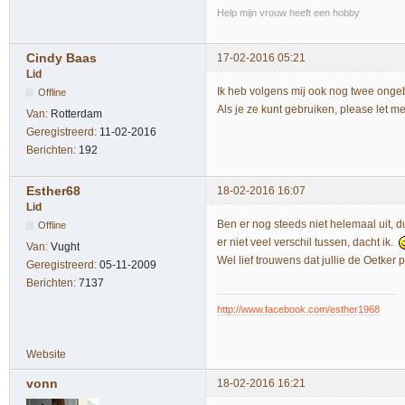
Help mijn vrouw heeft een hobby
Cindy Baas
17-02-2016 05:21
Lid
Ik heb volgens mij ook nog twee ongeb
Offline
Als je ze kunt gebruiken, please let m
Van:
Rotterdam
Geregistreerd:
11-02-2016
Berichten:
192
Esther68
18-02-2016 16:07
Lid
Ben er nog steeds niet helemaal uit,
Offline
er niet veel verschil tussen, dacht ik.
Van:
Vught
Wel lief trouwens dat jullie de Oetker
Geregistreerd:
05-11-2009
Berichten:
7137
http://www.facebook.com/esther1968
Website
vonn
18-02-2016 16:21