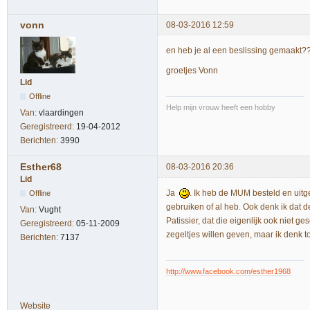
vonn
08-03-2016 12:59
en heb je al een beslissing gemaakt?
groetjes Vonn
Lid
Offline
Help mijn vrouw heeft een hobby
Van:
vlaardingen
Geregistreerd:
19-04-2012
Berichten:
3990
Esther68
08-03-2016 20:36
Lid
Ja
. Ik heb de MUM besteld en uitgep
Offline
gebruiken of al heb. Ook denk ik dat d
Van:
Vught
Patissier, dat die eigenlijk ook niet ges
Geregistreerd:
05-11-2009
zegeltjes willen geven, maar ik denk 
Berichten:
7137
http://www.facebook.com/esther1968
Website