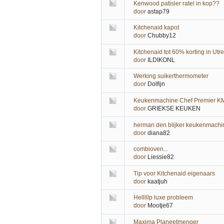
Kenwood patisier ratel in kop??
door
astap79
Kitchenaid kapot
door
Chubby12
Kitchenaid tot 60% korting in Utre
door
ILDIKONL
Werking suikerthermometer
door
Dolfijn
Keukenmachine Chef Premier 
door
GRIEKSE KEUKEN
herman den blijker keukenmachi
door
diana82
combioven...
door
Liessie82
Tip voor Kitchenaid eigenaars
door
kaatjuh
Helllllp luxe probleem
door
Mootje67
Maxima Planeetmenger