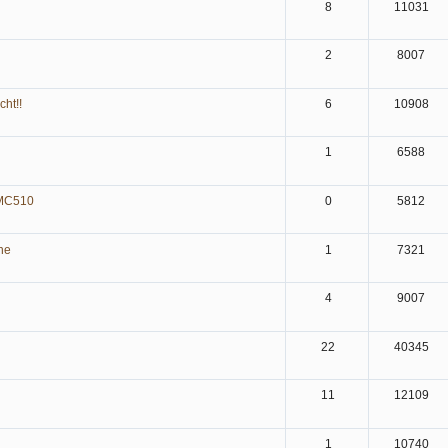
8
11031
2
8007
cht!!
6
10908
1
6588
KMC510
0
5812
ne
1
7321
4
9007
22
40345
11
12109
1
10740