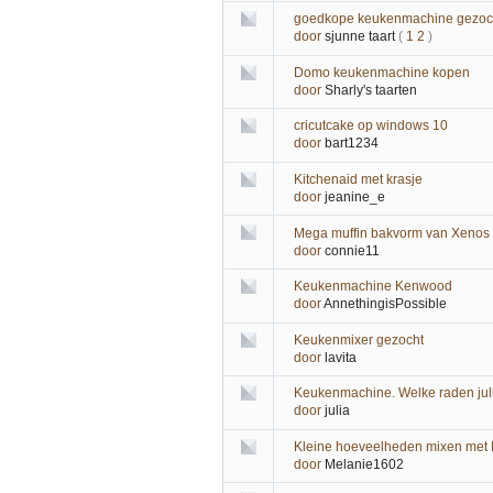
goedkope keukenmachine gezoc
door
sjunne taart
(
1
2
)
Domo keukenmachine kopen
door
Sharly's taarten
cricutcake op windows 10
door
bart1234
Kitchenaid met krasje
door
jeanine_e
Mega muffin bakvorm van Xenos
door
connie11
Keukenmachine Kenwood
door
AnnethingisPossible
Keukenmixer gezocht
door
lavita
Keukenmachine. Welke raden jul
door
julia
Kleine hoeveelheden mixen met 
door
Melanie1602