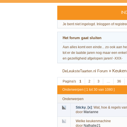
IN
Je bent niet ingelogd.
Inloggen of registre
Het forum gaat sluiten
Aan alles komt een einde... zo ook aan h
tot er de laatste jaren nog maar een enkel 
en gezelligheid afgelopen jaren! -XXX-
»
Keuken-
DeLeuksteTaarten.nl Forum
Pagina's
1
2
3
…
36
Onderwerpen [ 1 tot 30 van 1080 ]
Onderwerpen
Sticky
,
[x]
:
Wat, hoe & regels van
door
Marianne
Welke keukenmachine
door
Nathalie21