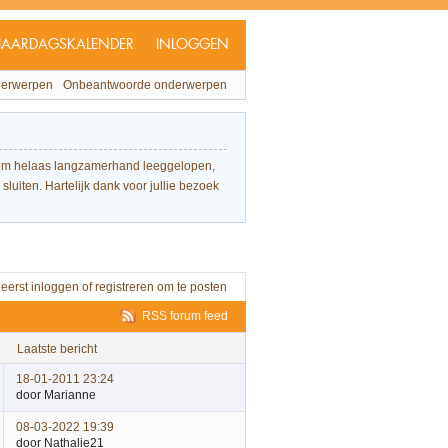
JAARDAGSKALENDER
INLOGGEN
derwerpen
Onbeantwoorde onderwerpen
forum helaas langzamerhand leeggelopen,
sluiten. Hartelijk dank voor jullie bezoek
 eerst
inloggen
of
registreren
om te posten
RSS forum feed
laatste bericht
18-01-2011 23:24
door Marianne
08-03-2022 19:39
door Nathalie21