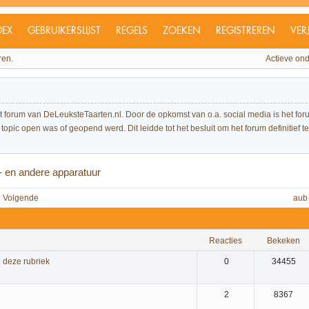
DEX
GEBRUIKERSLIJST
REGELS
ZOEKEN
REGISTREREN
VER
ren.
Actieve on
et forum van DeLeuksteTaarten.nl. Door de opkomst van o.a. social media is het 
topic open was of geopend werd. Dit leidde tot het besluit om het forum definitief te 
 en andere apparatuur
Volgende
aub
reacties
bekeken
 deze rubriek
0
34455
2
8367