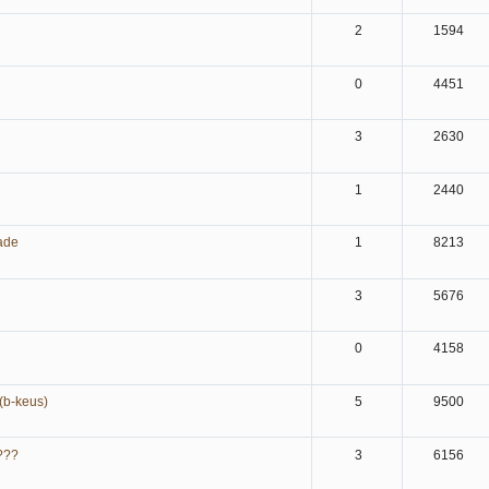
2
1594
0
4451
3
2630
1
2440
ade
1
8213
3
5676
0
4158
 (b-keus)
5
9500
e???
3
6156