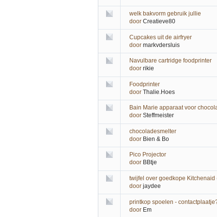
welk bakvorm gebruik jullie
door
Creatieve80
Cupcakes uit de airfryer
door
markvdersluis
Navulbare cartridge foodprinter
door
rikie
Foodprinter
door
Thalie.Hoes
Bain Marie apparaat voor chocol
door
Steffmeister
chocoladesmelter
door
Bien & Bo
Pico Projector
door
BBtje
twijfel over goedkope Kitchenaid
door
jaydee
printkop spoelen - contactplaatj
door
Em