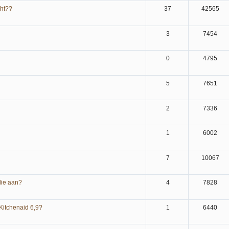
ht??
37
42565
3
7454
0
4795
5
7651
2
7336
1
6002
7
10067
lie aan?
4
7828
Kitchenaid 6,9?
1
6440