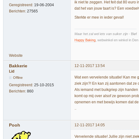
ik niet te zeggen. Het feit dat 80 euro
Geregistreerd:
19-06-2004
dat het van jouw taart is? Een voedselv
Berichten:
27565
Sterkte er mee in ieder geval!
Maar het zal wel iets van suiker zijn
- Bløf
Happy Baking
, webwinkel en winkel in De
Website
Bakkerie
12-11-2017 13:54
Lid
Wat een vervelende situatie! Kan me g
Offline
ziek zijn?! En kan zij aantonen dat ze
Geregistreerd:
25-10-2015
Als iemand met buikgriep zijn handen 
Berichten:
860
komt op mij over alsof ze gewoon probe
opnemen en met bewijs komen dat de t
..
Pooh
12-11-2017 14:05
Vervelende situatie! Jullie zijn niet zi