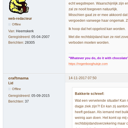
echt wegstrepen. Waarschijnlijk zijn e
zal ze nooit toegeven natuurlijk.
Misschien gaat ze er mee akkoord dat j
web-redacteur
vergoeden vanwege haar ongemak. Zo l
Offline
Ik hoop dat het opgelost kan worden.
Van:
Heemskerk
Met die rechtsbijstand kan ze niet zov
Geregistreerd:
05-04-2007
verboden moeten worden.
Berichten:
28305
"Whatever you do, do it with chocolate
https://regenbooghuisje.com
craftmama
14-11-2017 07:50
Lid
Offline
Bakkerie schreef:
Geregistreerd:
05-09-2015
Wat een vervelende situatie! Kan 
Berichten:
37
dagje ziek zijn?! En kan zij aanto
heeft gedaan. Als iemand met buikg
weinig aan doen. Het komt op mij o
rechtsbijstandsverzekering maar 