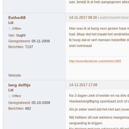
aan, terwijl ik al heb aangegeven alles
Esther68
14-11-2017 08:26
Laatst bewerkt door
Lid
Hier was ik al bang voor gezien haar 
Offline
had. Maar dat het maakt het verdriet/on
Van:
Vught
Ik hoop dat er verl mensen hetzelfde de
Geregistreerd:
05-11-2009
snel overwaait
Berichten:
7137
http://www.facebook.com/esther1968
Website
lang delftje
14-11-2017 17:08
Lid
Na 3 dagen ziek of eerder en na drie
Offline
Voedselvergiftiging openbaart zich of d
Geregistreerd:
05-10-2009
Berichten:
482
Als je zeker weet dat het niet aan jou
Wij hebben dit ook weleens meegemaak
vergoeding te krijgen.