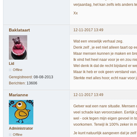
verjaardag, het kan zelfs iets anders t
Xx
Baklataart
12-11-2017 13:49
Wat een vreselijk verhaal zeg.
Denk zelf , je eet niet alleen taart op
Maar mensen kunnen je maken en brek
Ik vind het heel naar voor je en zou ni
Lid
Wel denk ik dat de recht bijstand er w
Offline
Maar ik heb er ook geen verstand van.
Geregistreerd:
08-08-2013
Sterkte met alles hoor, echt naar voor j
Berichten:
13606
Marianne
12-11-2017 13:49
Getver wat een nare situatie. Mensen d
veel schade kan veroorzaken. Eerlijk g
wel - ook tegen mijn eigen gevoel in 
voorkomen. Terwijl ik 100% zeker in m
Administrator
Je kunt natuurlijk aangeven dat je zelf
Offline