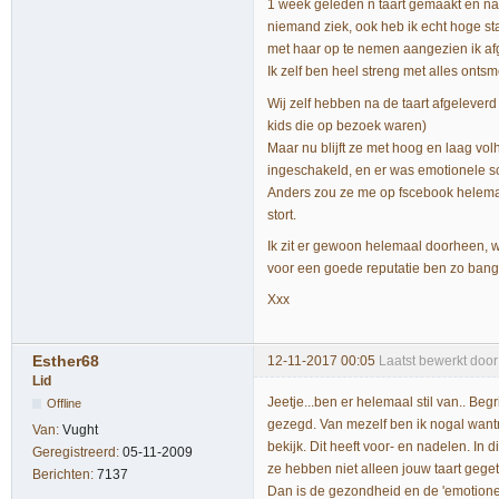
1 week geleden n taart gemaakt en na 3
niemand ziek, ook heb ik echt hoge 
met haar op te nemen aangezien ik af
Ik zelf ben heel streng met alles ontsm
Wij zelf hebben na de taart afgeleverd
kids die op bezoek waren)
Maar nu blijft ze met hoog en laag vol
ingeschakeld, en er was emotionele sc
Anders zou ze me op fscebook helemaal 
stort.
Ik zit er gewoon helemaal doorheen, w
voor een goede reputatie ben zo bang 
Xxx
Esther68
12-11-2017 00:05
Laatst bewerkt door
Lid
Jeetje...ben er helemaal stil van.. Begr
Offline
gezegd. Van mezelf ben ik nogal want
Van:
Vught
bekijk. Dit heeft voor- en nadelen. In 
Geregistreerd:
05-11-2009
ze hebben niet alleen jouw taart geget
Berichten:
7137
Dan is de gezondheid en de 'emotionel