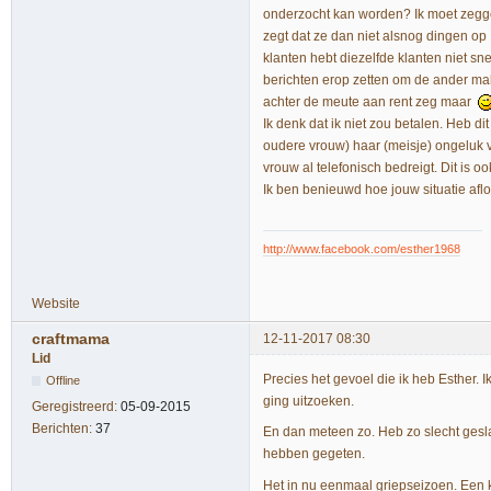
onderzocht kan worden? Ik moet zegge
zegt dat ze dan niet alsnog dingen op 
klanten hebt diezelfde klanten niet s
berichten erop zetten om de ander makk
achter de meute aan rent zeg maar
Ik denk dat ik niet zou betalen. Heb 
oudere vrouw) haar (meisje) ongeluk ve
vrouw al telefonisch bedreigt. Dit is o
Ik ben benieuwd hoe jouw situatie afloo
http://www.facebook.com/esther1968
Website
craftmama
12-11-2017 08:30
Lid
Precies het gevoel die ik heb Esther.
Offline
ging uitzoeken.
Geregistreerd:
05-09-2015
Berichten:
37
En dan meteen zo. Heb zo slecht ges
hebben gegeten.
Het in nu eenmaal griepseizoen. Een kl