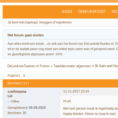
INDEX
GEBRUIKERSLIJST
REG
Je bent niet ingelogd.
Inloggen of registreren.
Het forum gaat sluiten
Aan alles komt een einde... zo ook aan het forum van DeLeuksteTaarten.nl. 
tot er de laatste jaren nog maar een enkel topic open was of geopend werd. Dit l
en gezelligheid afgelopen jaren! -XXX-
»
Ik kan wel hu
DeLeuksteTaarten.nl Forum
»
Taartdecoratie algemeen
Pagina's
1
Berichten [ 12 ]
craftmama
11-11-2017 23:34
Lid
Hi all,
Offline
Geregistreerd:
05-09-2015
Met veel plezier maak ik regelmatig ta
Berichten:
37
happy klanten. Alleen nu loop ik vast.