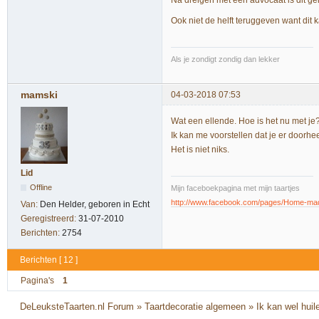
Na dreigen met een advocaat is dit ge
Ook niet de helft teruggeven want dit
Als je zondigt zondig dan lekker
mamski
04-03-2018 07:53
Wat een ellende. Hoe is het nu met je
Ik kan me voorstellen dat je er doorhee
Het is niet niks.
Lid
Offline
Mijn faceboekpagina met mijn taartjes
http://www.facebook.com/pages/Home-m
Van:
Den Helder, geboren in Echt
Geregistreerd:
31-07-2010
Berichten:
2754
Berichten [ 12 ]
Pagina's
1
DeLeuksteTaarten.nl Forum
»
Taartdecoratie algemeen
»
Ik kan wel huil