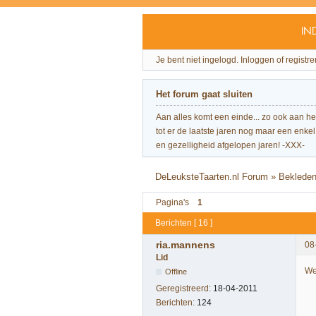
IN
Je bent niet ingelogd.
Inloggen of registre
Het forum gaat sluiten
Aan alles komt een einde... zo ook aan h
tot er de laatste jaren nog maar een enkel 
en gezelligheid afgelopen jaren! -XXX-
DeLeuksteTaarten.nl Forum
»
Beklede
Pagina's
1
Berichten [ 16 ]
ria.mannens
08
Lid
We
Offline
Geregistreerd:
18-04-2011
Berichten:
124