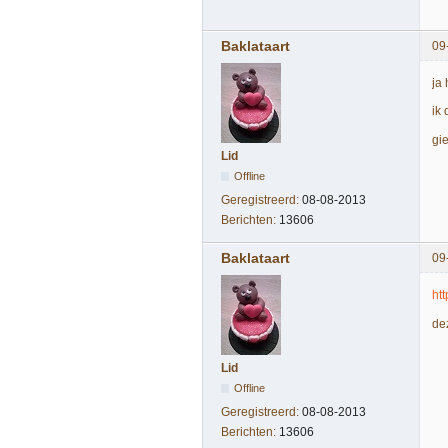
Baklataart
09
ja
ik
gie
Lid
Offline
Geregistreerd:
08-08-2013
Berichten:
13606
Baklataart
09
ht
de
Lid
Offline
Geregistreerd:
08-08-2013
Berichten:
13606