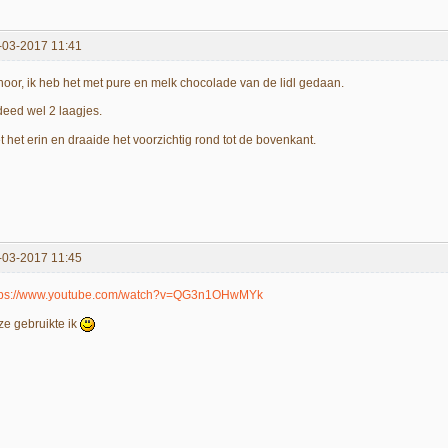
-03-2017 11:41
 hoor, ik heb het met pure en melk chocolade van de lidl gedaan.
 deed wel 2 laagjes.
t het erin en draaide het voorzichtig rond tot de bovenkant.
-03-2017 11:45
tps://www.youtube.com/watch?v=QG3n1OHwMYk
ze gebruikte ik