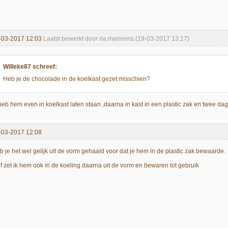
-03-2017 12:03
Laatst bewerkt door ria.mannens (19-03-2017 13:17)
Willeke87 schreef:
Heb je de chocolade in de koelkast gezet misschien?
 heb hem even in koelkast laten staan ,daarna in kast in een plastic zak en twee dag
-03-2017 12:08
b je het wel gelijk uit de vorm gehaald voor dat je hem in de plastic zak bewaarde.
lf zet ik hem ook in de koeling daarna uit de vorm en bewaren tot gebruik