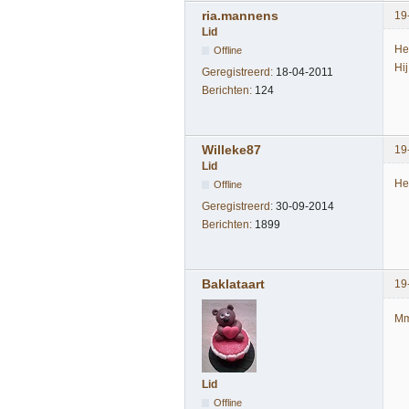
ria.mannens
19
Lid
He
Offline
Hi
Geregistreerd:
18-04-2011
Berichten:
124
Willeke87
19
Lid
He
Offline
Geregistreerd:
30-09-2014
Berichten:
1899
Baklataart
19
Mm
Lid
Offline