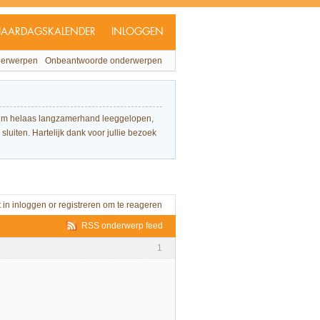
JAARDAGSKALENDER
INLOGGEN
derwerpen
Onbeantwoorde onderwerpen
forum helaas langzamerhand leeggelopen,
sluiten. Hartelijk dank voor jullie bezoek
t in
inloggen
or
registreren
om te reageren
RSS onderwerp feed
1