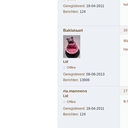
he
Geregistreerd:
18-04-2011
Berichten:
124
Baklataart
16
Wat
He
Lid
Offline
Geregistreerd:
08-08-2013
Berichten:
13606
ria.mannens
17
Lid
Ik
Offline
Geregistreerd:
18-04-2011
Berichten:
124