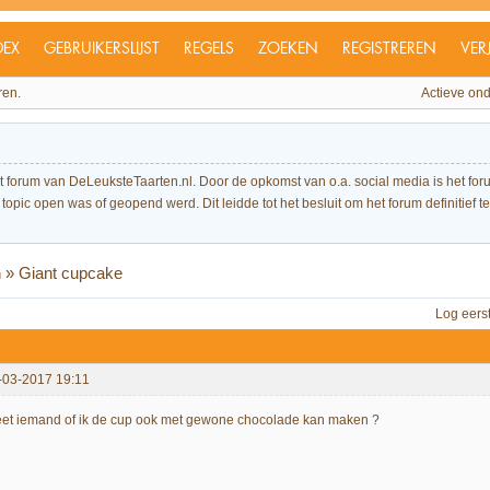
DEX
GEBRUIKERSLIJST
REGELS
ZOEKEN
REGISTREREN
VER
ren.
Actieve on
et forum van DeLeuksteTaarten.nl. Door de opkomst van o.a. social media is het 
topic open was of geopend werd. Dit leidde tot het besluit om het forum definitief te 
»
Giant cupcake
n
Log eers
-03-2017 19:11
et iemand of ik de cup ook met gewone chocolade kan maken ?