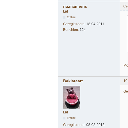
ria.mannens
09
Lid
Offline
Geregistreerd:
18-04-2011
Berichten:
124
Mo
Baklataart
10
Ge
Lid
Offline
Geregistreerd:
08-08-2013