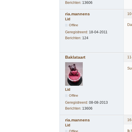
Berichten:
13606
ria.mannens
10
Lid
Da
Offline
Geregistreerd:
18-04-2011
Berichten:
124
Baklataart
11
Su
Lid
Offline
Geregistreerd:
08-08-2013
Berichten:
13606
ria.mannens
16
Lid
Ik
Offline