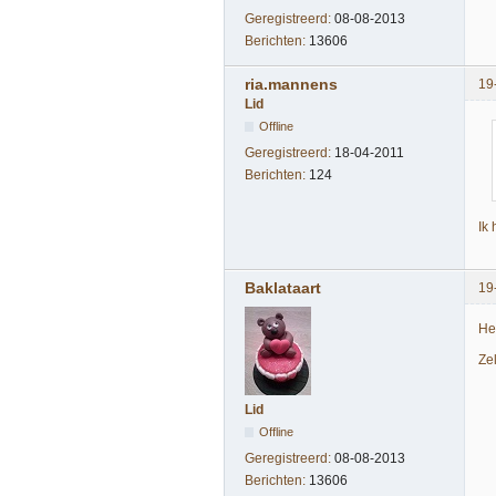
Geregistreerd:
08-08-2013
Berichten:
13606
ria.mannens
19
Lid
Offline
Geregistreerd:
18-04-2011
Berichten:
124
Ik
Baklataart
19
He
Ze
Lid
Offline
Geregistreerd:
08-08-2013
Berichten:
13606