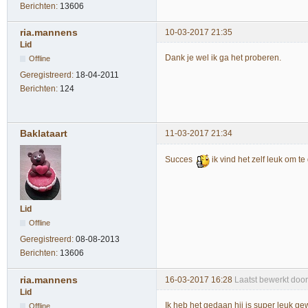
Berichten:
13606
ria.mannens
10-03-2017 21:35
Lid
Dank je wel ik ga het proberen.
Offline
Geregistreerd:
18-04-2011
Berichten:
124
Baklataart
11-03-2017 21:34
Succes
ik vind het zelf leuk om t
Lid
Offline
Geregistreerd:
08-08-2013
Berichten:
13606
ria.mannens
16-03-2017 16:28
Laatst bewerkt doo
Lid
Ik heb het gedaan hij is super leuk g
Offline