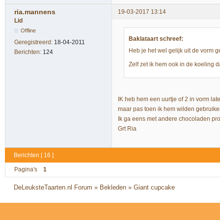
ria.mannens
19-03-2017 13:14
Lid
Offline
Baklataart schreef:
Geregistreerd:
18-04-2011
Heb je het wel gelijk uit de vorm 
Berichten:
124
Zelf zet ik hem ook in de koeling 
IK heb hem een uurtje of 2 in vorm lat
maar pas toen ik hem wilden gebruike
Ik ga eens met andere chocoladen pr
Grt Ria
Berichten [ 16 ]
Pagina's
1
DeLeuksteTaarten.nl Forum
»
Bekleden
»
Giant cupcake