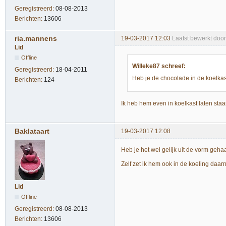
Geregistreerd:
08-08-2013
Berichten:
13606
ria.mannens
19-03-2017 12:03
Laatst bewerkt doo
Lid
Offline
Willeke87 schreef:
Geregistreerd:
18-04-2011
Heb je de chocolade in de koelka
Berichten:
124
Ik heb hem even in koelkast laten staa
Baklataart
19-03-2017 12:08
Heb je het wel gelijk uit de vorm geha
Zelf zet ik hem ook in de koeling daar
Lid
Offline
Geregistreerd:
08-08-2013
Berichten:
13606