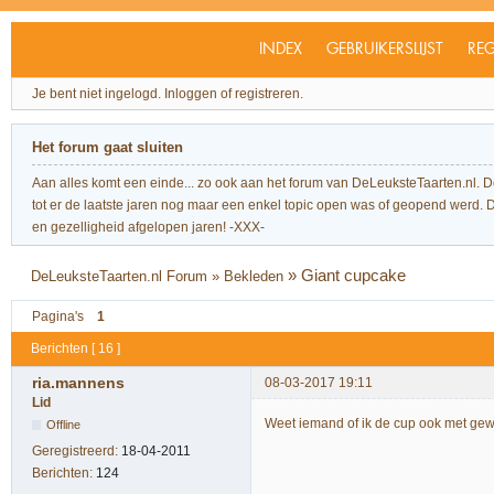
INDEX
GEBRUIKERSLIJST
REG
Je bent niet ingelogd.
Inloggen of registreren.
Het forum gaat sluiten
Aan alles komt een einde... zo ook aan het forum van DeLeuksteTaarten.nl. 
tot er de laatste jaren nog maar een enkel topic open was of geopend werd. Dit l
en gezelligheid afgelopen jaren! -XXX-
»
Giant cupcake
DeLeuksteTaarten.nl Forum
»
Bekleden
Pagina's
1
Berichten [ 16 ]
ria.mannens
08-03-2017 19:11
Lid
Weet iemand of ik de cup ook met g
Offline
Geregistreerd:
18-04-2011
Berichten:
124