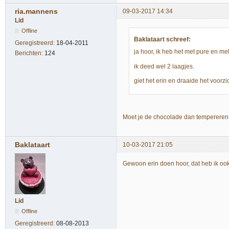
ria.mannens
09-03-2017 14:34
Lid
Offline
Baklataart schreef:
Geregistreerd:
18-04-2011
ja hoor, ik heb het met pure en me
Berichten:
124
ik deed wel 2 laagjes.
giet het erin en draaide het voorzi
Moet je de chocolade dan tempereren
Baklataart
10-03-2017 21:05
Gewoon erin doen hoor, dat heb ik o
Lid
Offline
Geregistreerd:
08-08-2013