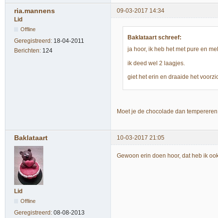
ria.mannens
09-03-2017 14:34
Lid
Offline
Baklataart schreef:
Geregistreerd:
18-04-2011
ja hoor, ik heb het met pure en me
Berichten:
124
ik deed wel 2 laagjes.
giet het erin en draaide het voorzi
Moet je de chocolade dan tempereren
Baklataart
10-03-2017 21:05
Gewoon erin doen hoor, dat heb ik o
Lid
Offline
Geregistreerd:
08-08-2013