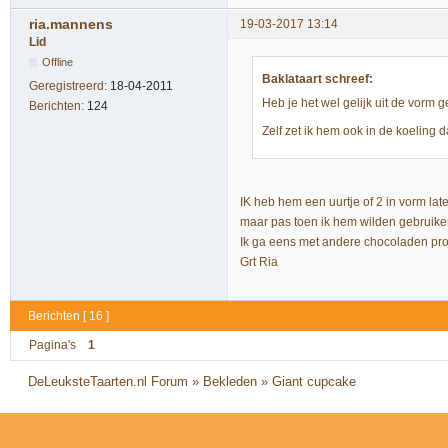
ria.mannens
19-03-2017 13:14
Lid
Offline
Baklataart schreef:
Geregistreerd:
18-04-2011
Heb je het wel gelijk uit de vorm 
Berichten:
124
Zelf zet ik hem ook in de koeling 
IK heb hem een uurtje of 2 in vorm lat
maar pas toen ik hem wilden gebruike
Ik ga eens met andere chocoladen pr
Grt Ria
Berichten [ 16 ]
Pagina's
1
DeLeuksteTaarten.nl Forum
»
Bekleden
»
Giant cupcake