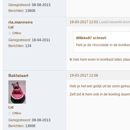
Geregistreerd:
08-08-2013
Berichten:
13606
ria.mannens
19-03-2017 12:03
Laatst bewerkt doo
Lid
Offline
Willeke87 schreef:
Geregistreerd:
18-04-2011
Heb je de chocolade in de koelka
Berichten:
124
Ik heb hem even in koelkast laten staa
Baklataart
19-03-2017 12:08
Heb je het wel gelijk uit de vorm geha
Zelf zet ik hem ook in de koeling daar
Lid
Offline
Geregistreerd:
08-08-2013
Berichten:
13606