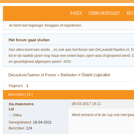
INDEX
GEBRUIKERSLIJST
REG
Je bent niet ingelogd.
Inloggen of registreren.
Het forum gaat sluiten
Aan alles komt een einde... zo ook aan het forum van DeLeuksteTaarten.nl. 
tot er de laatste jaren nog maar een enkel topic open was of geopend werd. Dit l
en gezelligheid afgelopen jaren! -XXX-
»
Giant cupcake
DeLeuksteTaarten.nl Forum
»
Bekleden
Pagina's
1
Berichten [ 16 ]
ria.mannens
08-03-2017 19:11
Lid
Weet iemand of ik de cup ook met g
Offline
Geregistreerd:
18-04-2011
Berichten:
124