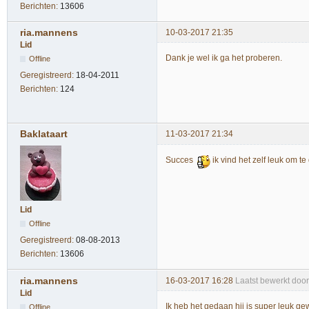
Berichten:
13606
ria.mannens
10-03-2017 21:35
Lid
Dank je wel ik ga het proberen.
Offline
Geregistreerd:
18-04-2011
Berichten:
124
Baklataart
11-03-2017 21:34
Succes
ik vind het zelf leuk om t
Lid
Offline
Geregistreerd:
08-08-2013
Berichten:
13606
ria.mannens
16-03-2017 16:28
Laatst bewerkt doo
Lid
Ik heb het gedaan hij is super leuk g
Offline