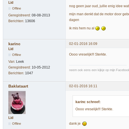
Lid
nog geen jaar oud, jullie enig idee w
Offline
mijn man denkt dat de motor door gebr
Geregistreerd:
08-08-2013
dagen
Berichten:
13606
ik mis hem nu al
karinc
02-01-2016 16:09
Lid
Oooo vreselijk!!! Sterkte.
Offline
Van:
Leek
Geregistreerd:
10-05-2012
neem ook eens een kijkje op mijn Facebook
Berichten:
1047
Baklataart
02-01-2016 16:11
karinc schreef:
Oooo vreselijk!!! Sterkte.
Lid
dank je
Offline