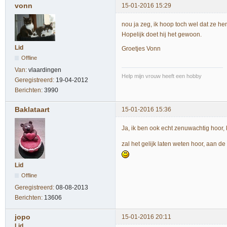
vonn
15-01-2016 15:29
nou ja zeg, ik hoop toch wel dat ze h
Hopelijk doet hij het gewoon.
Lid
Groetjes Vonn
Offline
Van:
vlaardingen
Help mijn vrouw heeft een hobby
Geregistreerd:
19-04-2012
Berichten:
3990
Baklataart
15-01-2016 15:36
Ja, ik ben ook echt zenuwachtig hoor,
zal het gelijk laten weten hoor, aan d
Lid
Offline
Geregistreerd:
08-08-2013
Berichten:
13606
jopo
15-01-2016 20:11
Lid