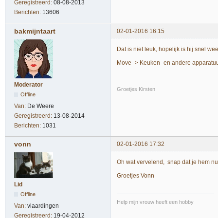
Geregistreerd:
08-08-2013
Berichten:
13606
bakmijntaart
02-01-2016 16:15
Dat is niet leuk, hopelijk is hij snel w
Move -> Keuken- en andere apparatu
Moderator
Groetjes Kirsten
Offline
Van:
De Weere
Geregistreerd:
13-08-2014
Berichten:
1031
vonn
02-01-2016 17:32
Oh wat vervelend, snap dat je hem nu a
Groetjes Vonn
Lid
Offline
Help mijn vrouw heeft een hobby
Van:
vlaardingen
Geregistreerd:
19-04-2012