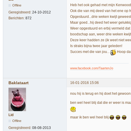
Heb het ook gehad met mijn Kenwood.
Offline
Ook die van mij deed van het ene op 
Geregistreerd:
24-10-2012
Opgestuurd...drie weken kwijt geweest..
Berichten:
872
Maar goed...hij deed het weer gelukkig
Weer opgestuurd en erbij vermeld dat
boodschap aan, weer drie weken kwijt
Deze keer hadden ze (ik weet niet wee
Is straks bijna twee jaar geleden!
Succes met die van jou...
Hoop dat 
www.facebook.com/TaartenJo
Baklataart
16-01-2016 15:06
nou hij is terug en hij doet het gewoon!
ben wel heel blij dat die er weer is m
Lid
maar ik ben wel heel blij
Offline
Geregistreerd:
08-08-2013