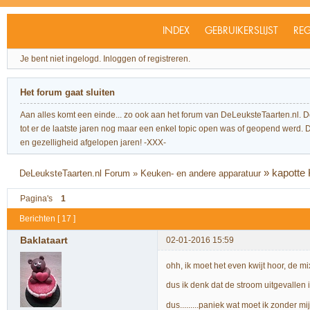
INDEX
GEBRUIKERSLIJST
REG
Je bent niet ingelogd.
Inloggen of registreren.
Het forum gaat sluiten
Aan alles komt een einde... zo ook aan het forum van DeLeuksteTaarten.nl. 
tot er de laatste jaren nog maar een enkel topic open was of geopend werd. Dit l
en gezelligheid afgelopen jaren! -XXX-
»
kapotte
DeLeuksteTaarten.nl Forum
»
Keuken- en andere apparatuur
Pagina's
1
Berichten [ 17 ]
Baklataart
02-01-2016 15:59
ohh, ik moet het even kwijt hoor, de mi
dus ik denk dat de stroom uitgevallen
dus.........paniek wat moet ik zonder m