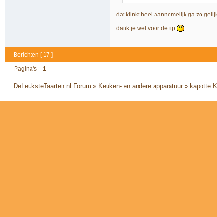
dat klinkt heel aannemelijk ga zo geli
dank je wel voor de tip
Berichten [ 17 ]
Pagina's
1
DeLeuksteTaarten.nl Forum
»
Keuken- en andere apparatuur
»
kapotte 