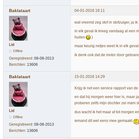
Baklataart
04-01-2016 16:11
wat vreemd zeg stof in stofzuiger, ja
in elk geval ik kreeg vandaag al een m
huilen
)
Lid
maar keurig netjes weet ik in elk gev
Offline
ik denk ook dat de motor door gebrand
Geregistreerd:
08-08-2013
Berichten:
13606
Baklataart
15-01-2016 14:29
Krijg ik net een service rapport van de
en dat hij morgen weer hier is, maar ja
proberen zelfs mijn dochter zei mam st
Lid
dus wacht ik het maar af tot morgen en
Offline
iemand dit wel eens mee gemaakt
Geregistreerd:
08-08-2013
Berichten:
13606