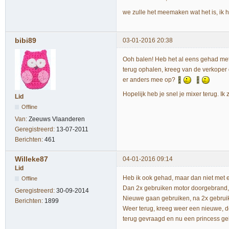
we zulle het meemaken wat het is, ik h
bibi89
03-01-2016 20:38
Ooh balen! Heb het al eens gehad met e
terug ophalen, kreeg van de verkoper
er anders mee op?
Hopelijk heb je snel je mixer terug. I
Lid
Offline
Van:
Zeeuws Vlaanderen
Geregistreerd:
13-07-2011
Berichten:
461
Willeke87
04-01-2016 09:14
Lid
Heb ik ook gehad, maar dan niet met
Offline
Dan 2x gebruiken motor doorgebrand,
Geregistreerd:
30-09-2014
Nieuwe gaan gebruiken, na 2x gebruik
Berichten:
1899
Weer terug, kreeg weer een nieuwe, de
terug gevraagd en nu een princess geko