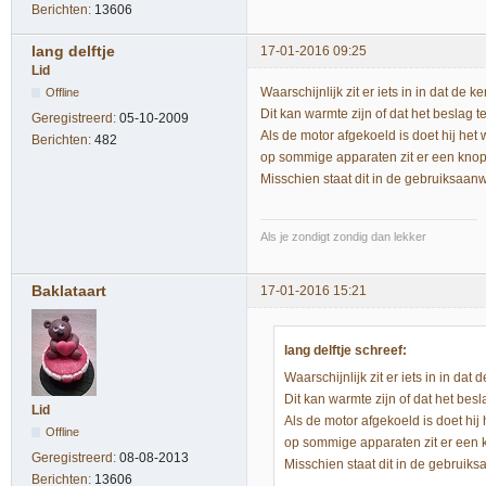
Berichten:
13606
lang delftje
17-01-2016 09:25
Lid
Waarschijnlijk zit er iets in in dat d
Offline
Dit kan warmte zijn of dat het beslag 
Geregistreerd:
05-10-2009
Als de motor afgekoeld is doet hij het 
Berichten:
482
op sommige apparaten zit er een knop
Misschien staat dit in de gebruiksaanw
Als je zondigt zondig dan lekker
Baklataart
17-01-2016 15:21
lang delftje schreef:
Waarschijnlijk zit er iets in in d
Dit kan warmte zijn of dat het bes
Lid
Als de motor afgekoeld is doet hij 
Offline
op sommige apparaten zit er een 
Geregistreerd:
08-08-2013
Misschien staat dit in de gebruiks
Berichten:
13606