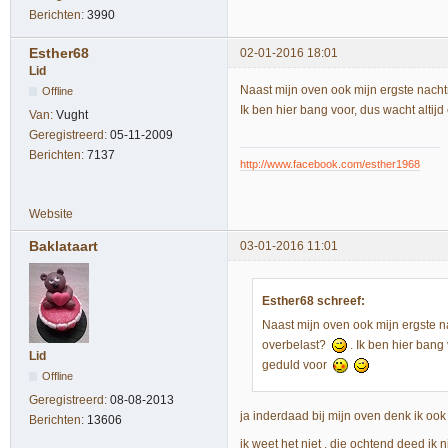
Berichten:
3990
Esther68
02-01-2016 18:01
Lid
Naast mijn oven ook mijn ergste nach
Offline
Ik ben hier bang voor, dus wacht altij
Van:
Vught
Geregistreerd:
05-11-2009
Berichten:
7137
http://www.facebook.com/esther1968
Website
Baklataart
03-01-2016 11:01
Esther68 schreef:
Naast mijn oven ook mijn ergste 
overbelast?
. Ik ben hier bang 
Lid
geduld voor
Offline
Geregistreerd:
08-08-2013
ja inderdaad bij mijn oven denk ik ook
Berichten:
13606
ik weet het niet , die ochtend deed ik