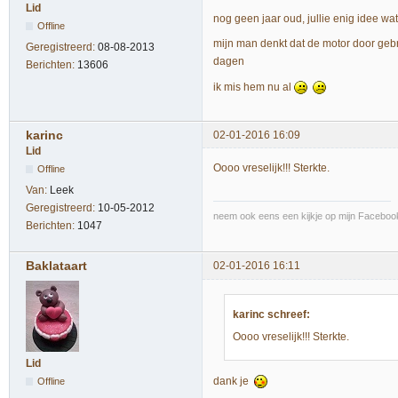
Lid
nog geen jaar oud, jullie enig idee w
Offline
mijn man denkt dat de motor door gebr
Geregistreerd:
08-08-2013
dagen
Berichten:
13606
ik mis hem nu al
karinc
02-01-2016 16:09
Lid
Oooo vreselijk!!! Sterkte.
Offline
Van:
Leek
Geregistreerd:
10-05-2012
neem ook eens een kijkje op mijn Facebook
Berichten:
1047
Baklataart
02-01-2016 16:11
karinc schreef:
Oooo vreselijk!!! Sterkte.
Lid
dank je
Offline