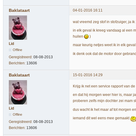
Baklataart
04-01-2016 16:11
wat vreemd zeg stof in stofzuiger, ja
in elk geval ik kreeg vandaag al een m
huilen
)
Lid
maar keurig netjes weet ik in elk gev
Offline
ik denk ook dat de motor door gebrand
Geregistreerd:
08-08-2013
Berichten:
13606
Baklataart
15-01-2016 14:29
Krijg ik net een service rapport van de
en dat hij morgen weer hier is, maar ja
proberen zelfs mijn dochter zei mam st
Lid
dus wacht ik het maar af tot morgen en
Offline
iemand dit wel eens mee gemaakt
Geregistreerd:
08-08-2013
Berichten:
13606