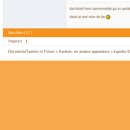
dat klinkt heel aannemelijk ga zo geli
dank je wel voor de tip
Berichten [ 17 ]
Pagina's
1
DeLeuksteTaarten.nl Forum
»
Keuken- en andere apparatuur
»
kapotte 