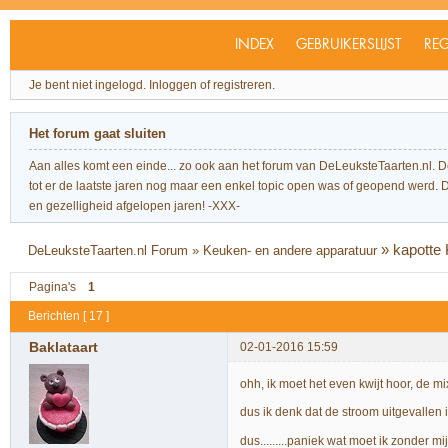
INDEX
GEBRUIKERSLIJST
REG
Je bent niet ingelogd.
Inloggen of registreren.
Het forum gaat sluiten
Aan alles komt een einde... zo ook aan het forum van DeLeuksteTaarten.nl. 
tot er de laatste jaren nog maar een enkel topic open was of geopend werd. Dit l
en gezelligheid afgelopen jaren! -XXX-
»
kapotte
DeLeuksteTaarten.nl Forum
»
Keuken- en andere apparatuur
Pagina's
1
Berichten [ 17 ]
Baklataart
02-01-2016 15:59
ohh, ik moet het even kwijt hoor, de mi
dus ik denk dat de stroom uitgevallen
dus.........paniek wat moet ik zonder m