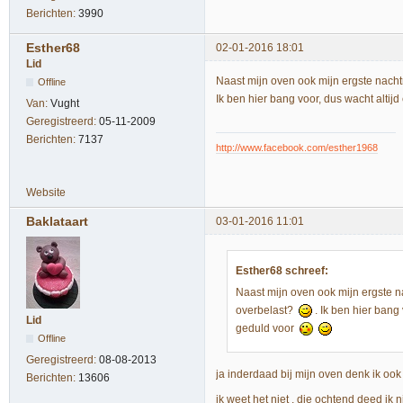
Berichten:
3990
Esther68
02-01-2016 18:01
Lid
Naast mijn oven ook mijn ergste nach
Offline
Ik ben hier bang voor, dus wacht altij
Van:
Vught
Geregistreerd:
05-11-2009
Berichten:
7137
http://www.facebook.com/esther1968
Website
Baklataart
03-01-2016 11:01
Esther68 schreef:
Naast mijn oven ook mijn ergste 
overbelast?
. Ik ben hier bang 
Lid
geduld voor
Offline
Geregistreerd:
08-08-2013
ja inderdaad bij mijn oven denk ik ook
Berichten:
13606
ik weet het niet , die ochtend deed ik