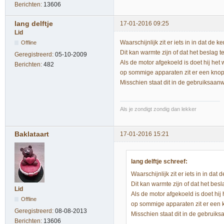
Berichten:
13606
lang delftje
17-01-2016 09:25
Lid
Waarschijnlijk zit er iets in in dat d
Offline
Dit kan warmte zijn of dat het beslag 
Geregistreerd:
05-10-2009
Als de motor afgekoeld is doet hij het 
Berichten:
482
op sommige apparaten zit er een knop
Misschien staat dit in de gebruiksaanw
Als je zondigt zondig dan lekker
Baklataart
17-01-2016 15:21
lang delftje schreef:
Waarschijnlijk zit er iets in in d
Dit kan warmte zijn of dat het bes
Lid
Als de motor afgekoeld is doet hij 
Offline
op sommige apparaten zit er een 
Geregistreerd:
08-08-2013
Misschien staat dit in de gebruiks
Berichten:
13606