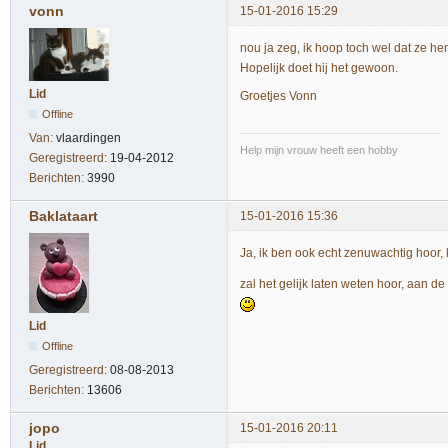
vonn
15-01-2016 15:29
nou ja zeg, ik hoop toch wel dat ze h
Hopelijk doet hij het gewoon.
Lid
Groetjes Vonn
Offline
Van:
vlaardingen
Help mijn vrouw heeft een hobby
Geregistreerd:
19-04-2012
Berichten:
3990
Baklataart
15-01-2016 15:36
Ja, ik ben ook echt zenuwachtig hoor,
zal het gelijk laten weten hoor, aan d
Lid
Offline
Geregistreerd:
08-08-2013
Berichten:
13606
jopo
15-01-2016 20:11
Lid