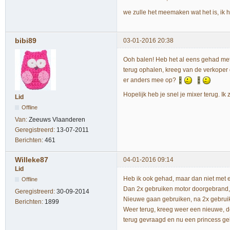
we zulle het meemaken wat het is, ik h
bibi89
03-01-2016 20:38
Ooh balen! Heb het al eens gehad met e
terug ophalen, kreeg van de verkoper
er anders mee op?
Hopelijk heb je snel je mixer terug. I
Lid
Offline
Van:
Zeeuws Vlaanderen
Geregistreerd:
13-07-2011
Berichten:
461
Willeke87
04-01-2016 09:14
Lid
Heb ik ook gehad, maar dan niet met
Offline
Dan 2x gebruiken motor doorgebrand,
Geregistreerd:
30-09-2014
Nieuwe gaan gebruiken, na 2x gebruik
Berichten:
1899
Weer terug, kreeg weer een nieuwe, de
terug gevraagd en nu een princess geko