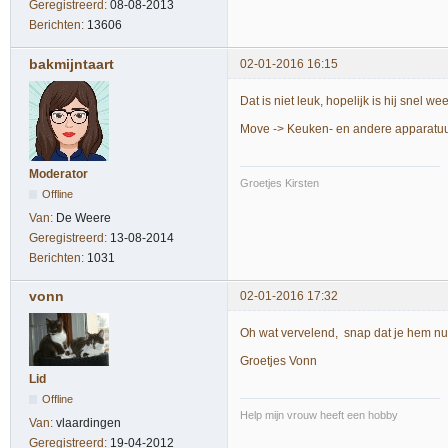
Geregistreerd:
08-08-2013
Berichten:
13606
bakmijntaart
02-01-2016 16:15
Dat is niet leuk, hopelijk is hij snel w
Move -> Keuken- en andere apparatu
Moderator
Groetjes Kirsten
Offline
Van:
De Weere
Geregistreerd:
13-08-2014
Berichten:
1031
vonn
02-01-2016 17:32
Oh wat vervelend, snap dat je hem nu a
Groetjes Vonn
Lid
Offline
Help mijn vrouw heeft een hobby
Van:
vlaardingen
Geregistreerd:
19-04-2012