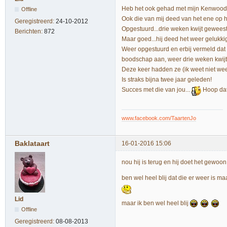
Heb het ook gehad met mijn Kenwood.
Offline
Ook die van mij deed van het ene op 
Geregistreerd:
24-10-2012
Opgestuurd...drie weken kwijt geweest..
Berichten:
872
Maar goed...hij deed het weer gelukkig
Weer opgestuurd en erbij vermeld dat
boodschap aan, weer drie weken kwijt
Deze keer hadden ze (ik weet niet wee
Is straks bijna twee jaar geleden!
Succes met die van jou...
Hoop dat 
www.facebook.com/TaartenJo
Baklataart
16-01-2016 15:06
nou hij is terug en hij doet het gewoon!
ben wel heel blij dat die er weer is m
Lid
maar ik ben wel heel blij
Offline
Geregistreerd:
08-08-2013