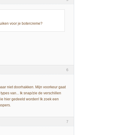
ruiken voor je botercreme?
6
aar niet doorhakken. Mijn voorkeur gaat
ypes van... Ik snap/zie de verschillen
 die hier gedeeld worden! Ik zoek een
uspers.
7