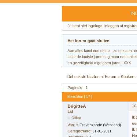
IN
Je bent niet ingelogd.
Inloggen of registre
Het forum gaat sluiten
Aan alles komt een einde... zo ook aan h
tot er de laatste jaren nog maar een enkel 
en gezelligheid afgelopen jaren! -XXX-
DeLeuksteTaarten.nl Forum
»
Keuken- 
Pagina's
1
Berichten [ 17 ]
BrigitteA
10
Lid
Ik
Offline
ee
Van:
's-Gravenzande (Westland)
Ik 
Geregistreerd:
31-01-2011
Ho