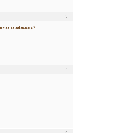
3
en voor je botercreme?
4
5