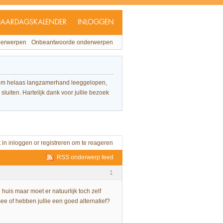
JAARDAGSKALENDER
INLOGGEN
derwerpen
Onbeantwoorde onderwerpen
forum helaas langzamerhand leeggelopen,
sluiten. Hartelijk dank voor jullie bezoek
t in
inloggen
or
registreren
om te reageren
RSS onderwerp feed
1
uis maar moet er natuurlijk toch zelf
ee of hebben jullie een goed alternatief?