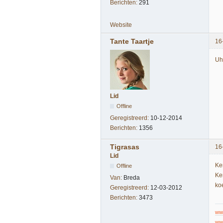
Berichten:
291
Website
Tante Taartje
16
Uh
Lid
Offline
Geregistreerd:
10-12-2014
Berichten:
1356
Tigrasas
16
Lid
Ke
Offline
Ke
Van:
Breda
ko
Geregistreerd:
12-03-2012
Berichten:
3473
ww
ww