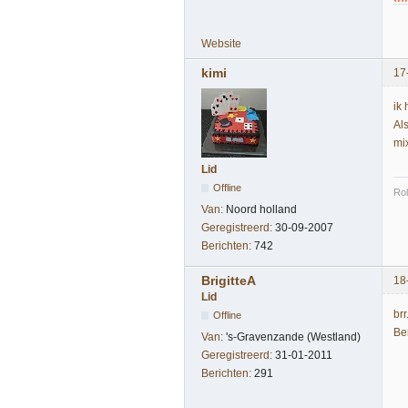
Website
kimi
17
ik
Al
mi
Lid
Offline
Rol
Van:
Noord holland
Geregistreerd:
30-09-2007
Berichten:
742
BrigitteA
18
Lid
brr
Offline
Be
Van:
's-Gravenzande (Westland)
Geregistreerd:
31-01-2011
Berichten:
291