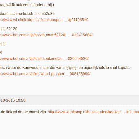
ag wil ik ook een blender erbij:)
ukenmachine bosch -mum52e32
tp://www.vd.nl/elektronica/keukenappa … /g21196510
sch 52120
tp://www.bol.com/nl/p/bosch-mum52120- … 012415684/
sch
al
tp://www.bol.com/nl/p/tefal-keukenmac … 026544520/
 toch weer de Kenwood, maar die van mij ging me eigenlijk iets te snel kapot...
tp://www.bol.com/nl/p/kenwood-prosper … 008136999/
-10-2015 10:50
 de link vd derde moest zijn:
http://www.wehkamp.nl/huishouden/keuken … Informa