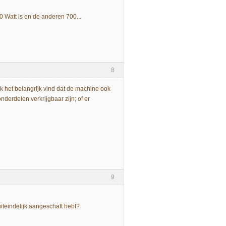
 Watt is en de anderen 700...
8
ik het belangrijk vind dat de machine ook
derdelen verkrijgbaar zijn; of er
9
iteindelijk aangeschaft hebt?