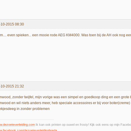
-10-2015 08:30
m.... even spieken... een mooie rode AEG KM4000. Was toen bij de AH ook nog een
-10-2015 21:32
nwood, zonder twijfel, mijn vorige was een simpel en goedkoop ding en een grote b
nwood en wil niets anders meer, heb speciale accessoires er bij voor boter(creme)
ekjesdeeg in zonder problemen
w.dezoeteverleiding.com
Ik kan ook printen op ouwel en frosty! Kijk ook eens op mijn Face
w.facebook.com/dezoeteverleidingbreda