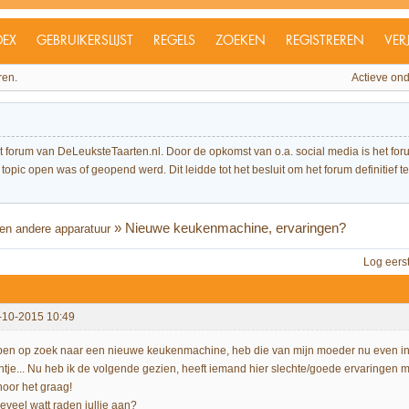
DEX
GEBRUIKERSLIJST
REGELS
ZOEKEN
REGISTREREN
VER
ren.
Actieve on
et forum van DeLeuksteTaarten.nl. Door de opkomst van o.a. social media is het 
topic open was of geopend werd. Dit leidde tot het besluit om het forum definitief te 
»
Nieuwe keukenmachine, ervaringen?
en andere apparatuur
Log eers
-10-2015 10:49
 ben op zoek naar een nieuwe keukenmachine, heb die van mijn moeder nu even in h
ntje... Nu heb ik de volgende gezien, heeft iemand hier slechte/goede ervaringen m
hoor het graag!
eveel watt raden jullie aan?