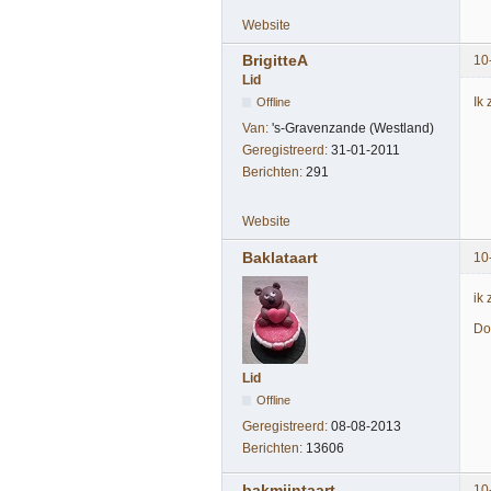
Website
BrigitteA
10
Lid
Ik
Offline
Van:
's-Gravenzande (Westland)
Geregistreerd:
31-01-2011
Berichten:
291
Website
Baklataart
10
ik
Do
Lid
Offline
Geregistreerd:
08-08-2013
Berichten:
13606
bakmijntaart
10