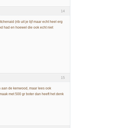
14
tchenaid (rib uit je lijf maar echt heel erg
od had en hoewel die ook echt niet
15
len aan de kenwood, maar lees ook
maak met 500 gr boter dan heeft het denk