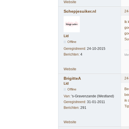
Website
Schepjesuiker.nl
24
Ik 
go
goe
Lid
Su
Offline
Geregistreerd:
24-10-2015
Berichten:
4
Met
Website
BrigitteA
24
Lid
Be
Offline
be
Van:
's-Gravenzande (Westland)
ik 
Geregistreerd:
31-01-2011
Tip
Berichten:
291
Website