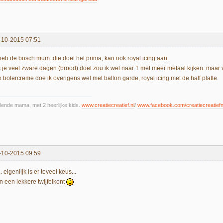
-10-2015 07:51
 heb de bosch mum. die doet het prima, kan ook royal icing aan.
s je veel zware dagen (brood) doet zou ik wel naar 1 met meer metaal kijken. maar v
x botercreme doe ik overigens wel met ballon garde, royal icing met de half platte.
lende mama, met 2 heerlijke kids.
www.creatiecreatief.nl
/
www.facebook.com/creatiecreatiefn
-10-2015 09:59
.. eigenlijk is er teveel keus...
n een lekkere twijfelkont