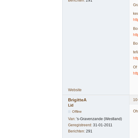
Berichten:
291
Gra
ke
ht
Bo
ht
Bo
tef
ht
Of
ht
Website
BrigitteA
10
Lid
Oh
Offline
Van:
's-Gravenzande (Westland)
Geregistreerd:
31-01-2011
Berichten:
291