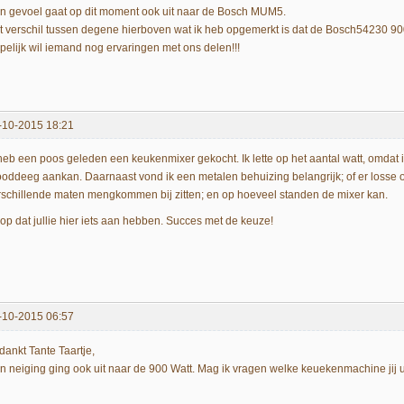
jn gevoel gaat op dit moment ook uit naar de Bosch MUM5.
t verschil tussen degene hierboven wat ik heb opgemerkt is dat de Bosch54230 900
pelijk wil iemand nog ervaringen met ons delen!!!
-10-2015 18:21
 heb een poos geleden een keukenmixer gekocht. Ik lette op het aantal watt, omdat 
ooddeeg aankan. Daarnaast vond ik een metalen behuizing belangrijk; of er losse on
rschillende maten mengkommen bij zitten; en op hoeveel standen de mixer kan.
op dat jullie hier iets aan hebben. Succes met de keuze!
-10-2015 06:57
dankt Tante Taartje,
jn neiging ging ook uit naar de 900 Watt. Mag ik vragen welke keuekenmachine jij u