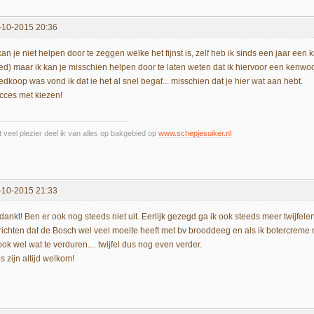
-10-2015 20:36
kan je niet helpen door te zeggen welke het fijnst is, zelf heb ik sinds een jaar een ki
ed) maar ik kan je misschien helpen door te laten weten dat ik hiervoor een kenwo
dkoop was vond ik dat ie het al snel begaf... misschien dat je hier wat aan hebt.
cces met kiezen!
 veel plezier deel ik van alles op bakgebied op
www.schepjesuiker.nl
-10-2015 21:33
dankt! Ben er ook nog steeds niet uit. Eerlijk gezegd ga ik ook steeds meer twijfe
richten dat de Bosch wel veel moeite heeft met bv brooddeeg en als ik botercreme 
ook wel wat te verduren.... twijfel dus nog even verder.
s zijn altijd welkom!