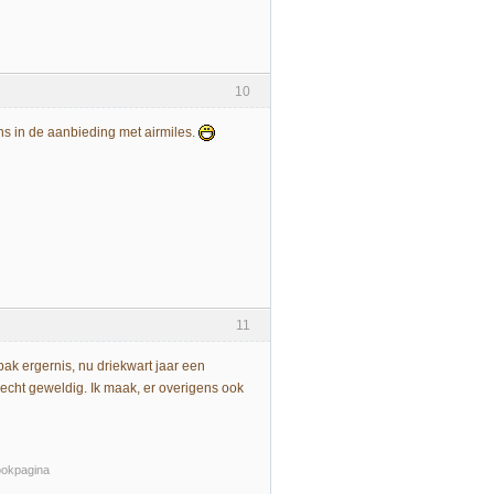
10
s in de aanbieding met airmiles.
11
ak ergernis, nu driekwart jaar een
 echt geweldig. Ik maak, er overigens ook
bookpagina