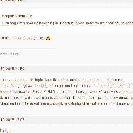
BrigitteA schreef:
Ik zit nog even naar de haken bij de Bosch te kijken, maar welke haak zou je geb
 platte, niet de ballongarde.
etjes Kirsten
-10-2015 11:59
 lees even mee met dit topic, want ik zie echt door de bomen het bos niet meer.
n me al lange tijd aan het oriënteren op een keukenmachine, maar kan de knoop m
menteel uit naar de Bosch MUM 5 serie, maar daar zijn weer zó veel verschillende t
ak niet eens, terwijl ze wel in prijs verschillen. Dus ben benieuwd naar ervaringen
chine met in ieder geval een (natuurlijk mix/klopfunctie), hakmolen, blender en citr
-10-2015 17:07
lo Inja,