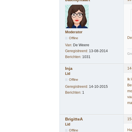
Moderator
De
Offline
Van:
De Weere
Geregistreerd:
13-08-2014
Gro
Berichten:
1031
Inja
14
Lid
Ik
Offline
Be
Geregistreerd:
14-10-2015
mo
Berichten:
1
va
ma
BrigitteA
15
Lid
Hal
Offline