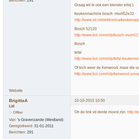
Berichten:
291
Graag wil ik ook een blender erbij:)
keukenmachine bosch -mum52e32
http://www.vd.nl/elektronica/keuken
Bosch 52120
http://www.bol.com/nl/p/bosch-mum5
Bosch
tefal
http://www.bol.com/nl/p/tefal-keuke
Of toch weer de Kenwood, maar die van 
http://www.bol.com/nl/p/kenwood-pro
Website
BrigitteA
10-10-2015 10:50
Lid
Oh de link vd derde moest zijn:
http:/
Offline
Van:
's-Gravenzande (Westland)
Geregistreerd:
31-01-2011
Berichten:
291