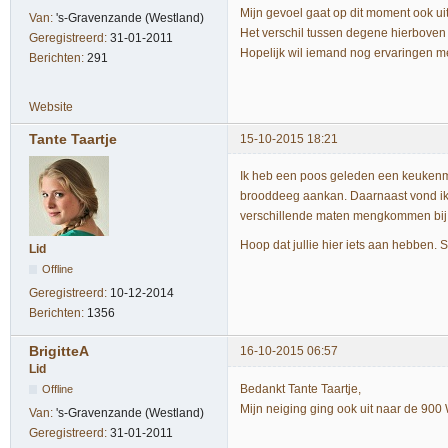
Mijn gevoel gaat op dit moment ook u
Van:
's-Gravenzande (Westland)
Het verschil tussen degene hierboven
Geregistreerd:
31-01-2011
Hopelijk wil iemand nog ervaringen me
Berichten:
291
Website
Tante Taartje
15-10-2015 18:21
Ik heb een poos geleden een keukenmixe
brooddeeg aankan. Daarnaast vond ik e
verschillende maten mengkommen bij z
Hoop dat jullie hier iets aan hebben.
Lid
Offline
Geregistreerd:
10-12-2014
Berichten:
1356
BrigitteA
16-10-2015 06:57
Lid
Bedankt Tante Taartje,
Offline
Mijn neiging ging ook uit naar de 900
Van:
's-Gravenzande (Westland)
Geregistreerd:
31-01-2011