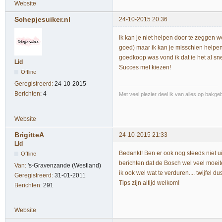
Website
Schepjesuiker.nl
24-10-2015 20:36
Ik kan je niet helpen door te zeggen welk
goed) maar ik kan je misschien helpen
goedkoop was vond ik dat ie het al snel
Lid
Succes met kiezen!
Offline
Geregistreerd:
24-10-2015
Berichten:
4
Met veel plezier deel ik van alles op bakg
Website
BrigitteA
24-10-2015 21:33
Lid
Bedankt! Ben er ook nog steeds niet u
Offline
berichten dat de Bosch wel veel moeit
Van:
's-Gravenzande (Westland)
ik ook wel wat te verduren.... twijfel d
Geregistreerd:
31-01-2011
Tips zijn altijd welkom!
Berichten:
291
Website