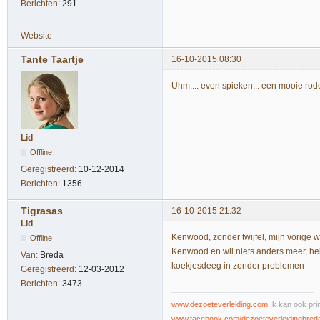
Berichten:
291
Website
Tante Taartje
16-10-2015 08:30
Uhm.... even spieken... een mooie ro
Lid
Offline
Geregistreerd:
10-12-2014
Berichten:
1356
Tigrasas
16-10-2015 21:32
Lid
Kenwood, zonder twijfel, mijn vorige 
Offline
Kenwood en wil niets anders meer, heb
Van:
Breda
koekjesdeeg in zonder problemen
Geregistreerd:
12-03-2012
Berichten:
3473
www.dezoeteverleiding.com
Ik kan ook pri
www.facebook.com/dezoeteverleidingbred