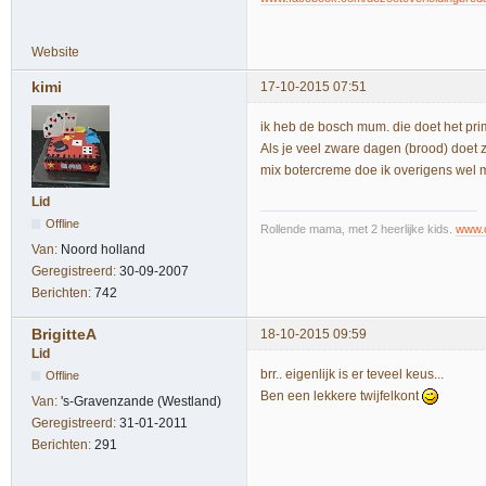
Website
kimi
17-10-2015 07:51
ik heb de bosch mum. die doet het prim
Als je veel zware dagen (brood) doet z
mix botercreme doe ik overigens wel me
Lid
Offline
Rollende mama, met 2 heerlijke kids.
www.c
Van:
Noord holland
Geregistreerd:
30-09-2007
Berichten:
742
BrigitteA
18-10-2015 09:59
Lid
brr.. eigenlijk is er teveel keus...
Offline
Ben een lekkere twijfelkont
Van:
's-Gravenzande (Westland)
Geregistreerd:
31-01-2011
Berichten:
291