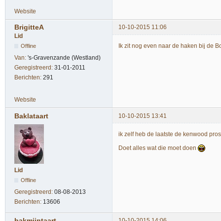
Website
BrigitteA
10-10-2015 11:06
Lid
Ik zit nog even naar de haken bij de 
Offline
Van:
's-Gravenzande (Westland)
Geregistreerd:
31-01-2011
Berichten:
291
Website
Baklataart
10-10-2015 13:41
ik zelf heb de laatste de kenwood pros
Doet alles wat die moet doen
Lid
Offline
Geregistreerd:
08-08-2013
Berichten:
13606
bakmijntaart
10-10-2015 14:06