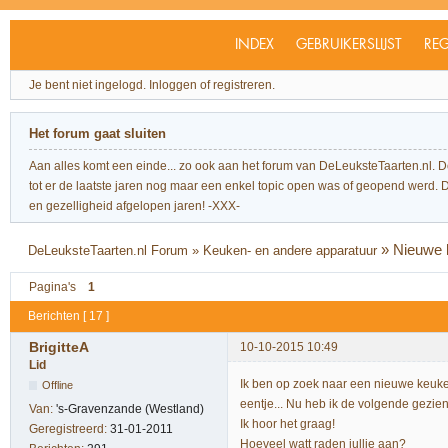
INDEX
GEBRUIKERSLIJST
REG
Je bent niet ingelogd.
Inloggen of registreren.
Het forum gaat sluiten
Aan alles komt een einde... zo ook aan het forum van DeLeuksteTaarten.nl. 
tot er de laatste jaren nog maar een enkel topic open was of geopend werd. Dit l
en gezelligheid afgelopen jaren! -XXX-
»
Nieuwe 
DeLeuksteTaarten.nl Forum
»
Keuken- en andere apparatuur
Pagina's
1
Berichten [ 17 ]
BrigitteA
10-10-2015 10:49
Lid
Ik ben op zoek naar een nieuwe keuken
Offline
eentje... Nu heb ik de volgende gezie
Van:
's-Gravenzande (Westland)
Ik hoor het graag!
Geregistreerd:
31-01-2011
Hoeveel watt raden jullie aan?