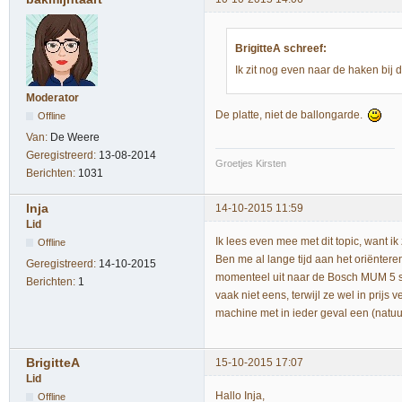
BrigitteA schreef:
Ik zit nog even naar de haken bij
Moderator
De platte, niet de ballongarde.
Offline
Van:
De Weere
Geregistreerd:
13-08-2014
Groetjes Kirsten
Berichten:
1031
Inja
14-10-2015 11:59
Lid
Ik lees even mee met dit topic, want i
Offline
Ben me al lange tijd aan het oriënte
Geregistreerd:
14-10-2015
momenteel uit naar de Bosch MUM 5 seri
Berichten:
1
vaak niet eens, terwijl ze wel in prij
machine met in ieder geval een (natuur
BrigitteA
15-10-2015 17:07
Lid
Hallo Inja,
Offline