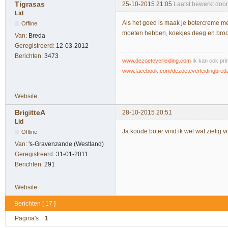
Tigrasas
25-10-2015 21:05
Laatst bewerkt doo
Lid
Als het goed is maak je botercreme m
Offline
moeten hebben, koekjes deeg en brood
Van:
Breda
Geregistreerd:
12-03-2012
Berichten:
3473
www.dezoeteverleiding.com
Ik kan ook pri
www.facebook.com/dezoeteverleidingbred
Website
BrigitteA
28-10-2015 20:51
Lid
Ja koude boter vind ik wel wat zielig v
Offline
Van:
's-Gravenzande (Westland)
Geregistreerd:
31-01-2011
Berichten:
291
Website
Berichten [ 17 ]
Pagina's
1