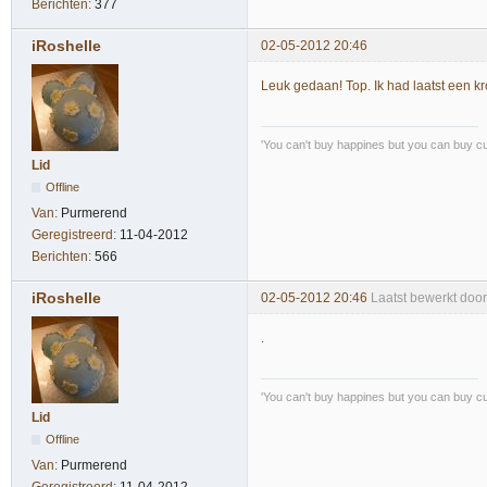
Berichten:
377
iRoshelle
02-05-2012 20:46
Leuk gedaan! Top. Ik had laatst een kr
'You can't buy happines but you can buy cu
Lid
Offline
Van:
Purmerend
Geregistreerd:
11-04-2012
Berichten:
566
iRoshelle
02-05-2012 20:46
Laatst bewerkt doo
.
'You can't buy happines but you can buy cu
Lid
Offline
Van:
Purmerend