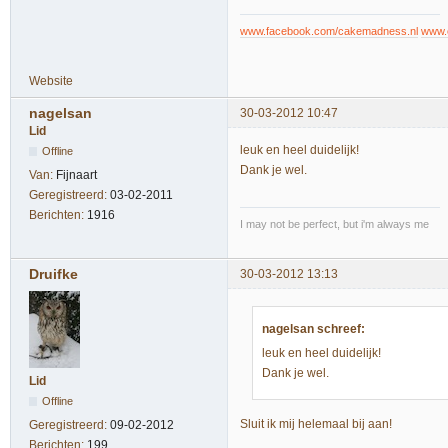
www.facebook.com/cakemadness.nl
www.
Website
nagelsan
30-03-2012 10:47
Lid
leuk en heel duidelijk!
Offline
Dank je wel.
Van:
Fijnaart
Geregistreerd:
03-02-2011
Berichten:
1916
I may not be perfect, but i'm always me
Druifke
30-03-2012 13:13
nagelsan schreef:
leuk en heel duidelijk!
Dank je wel.
Lid
Offline
Sluit ik mij helemaal bij aan!
Geregistreerd:
09-02-2012
Berichten:
199