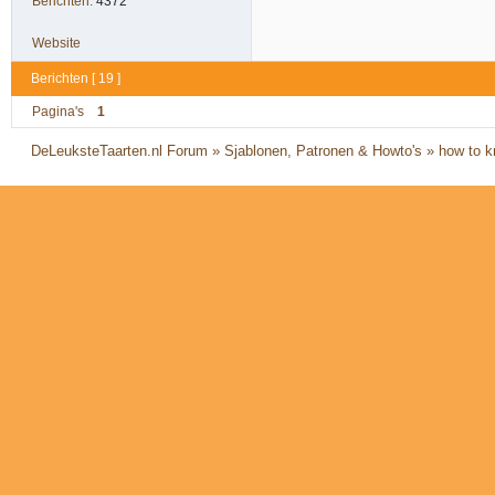
Berichten:
4372
Website
Berichten [ 19 ]
Pagina's
1
DeLeuksteTaarten.nl Forum
»
Sjablonen, Patronen & Howto's
»
how to k