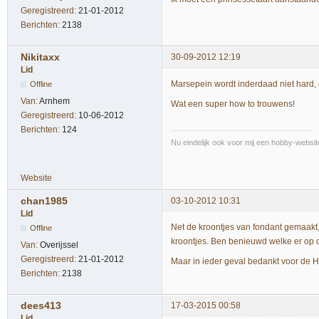
Geregistreerd:
21-01-2012
Berichten:
2138
Nikitaxx
30-09-2012 12:19
Lid
Marsepein wordt inderdaad niet hard, 
Offline
Van:
Arnhem
Wat een super how to trouwens!
Geregistreerd:
10-06-2012
Berichten:
124
Nu eindelijk ook voor mij een hobby-websi
Website
chan1985
03-10-2012 10:31
Lid
Net de kroontjes van fondant gemaakt,
Offline
kroontjes. Ben benieuwd welke er op de 
Van:
Overijssel
Geregistreerd:
21-01-2012
Maar in ieder geval bedankt voor de Ho
Berichten:
2138
dees413
17-03-2015 00:58
Lid