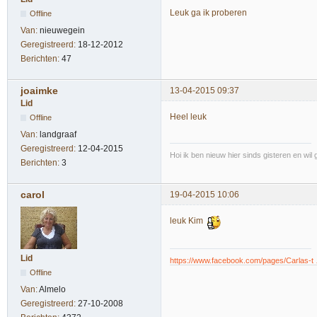
Leuk ga ik proberen
Offline
Van:
nieuwegein
Geregistreerd:
18-12-2012
Berichten:
47
joaimke
13-04-2015 09:37
Lid
Heel leuk
Offline
Van:
landgraaf
Geregistreerd:
12-04-2015
Hoi ik ben nieuw hier sinds gisteren en wil g
Berichten:
3
carol
19-04-2015 10:06
leuk Kim
Lid
https://www.facebook.com/pages/Carlas-
Offline
Van:
Almelo
Geregistreerd:
27-10-2008