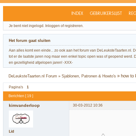
INDEX
GEBRUIKERSLIJST
REG
Je bent niet ingelogd.
Inloggen of registreren.
Het forum gaat sluiten
Aan alles komt een einde... zo ook aan het forum van DeLeuksteTaarten.nl. 
tot er de laatste jaren nog maar een enkel topic open was of geopend werd. Dit l
en gezelligheid afgelopen jaren! -XXX-
»
how to 
DeLeuksteTaarten.nl Forum
»
Sjablonen, Patronen & Howto's
Pagina's
1
Berichten [ 19 ]
kimvanderloop
30-03-2012 10:36
Lid