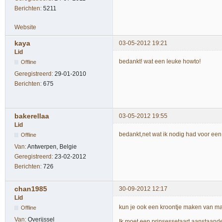
Berichten:
5211
Website
kaya
03-05-2012 19:21
Lid
bedankt! wat een leuke howto!
Offline
Geregistreerd:
29-01-2010
Berichten:
675
bakerellaa
03-05-2012 19:55
Lid
bedankt,net wat ik nodig had voor een t
Offline
Van:
Antwerpen, Belgie
Geregistreerd:
23-02-2012
Berichten:
726
chan1985
30-09-2012 12:17
Lid
kun je ook een kroontje maken van mar
Offline
Van:
Overijssel
Ik moet een prinsessetaart aanstaand