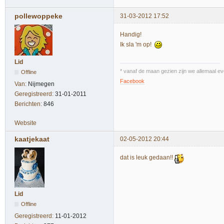
pollewoppeke
31-03-2012 17:52
Handig!
Ik sla 'm op!
Lid
* vanaf de maan gezien zijn we allemaal ev
Offline
Facebook
Van:
Nijmegen
Geregistreerd:
31-01-2011
Berichten:
846
Website
kaatjekaat
02-05-2012 20:44
dat is leuk gedaan!!
Lid
Offline
Geregistreerd:
11-01-2012