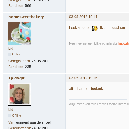
Geregistreerd:
11-04-2012
Berichten:
566
homesweetbakery
03-05-2012 19:14
Leuk kroontje
. Ik ga m opslaan
Neem gerust een kijkje op mijn site
http://
Lid
Offline
Geregistreerd:
25-05-2011
Berichten:
235
spidygirl
03-05-2012 19:16
altijd handig , bedankt
wil je meer van mijn creaties zien? neem 
Lid
Offline
Van:
egmond aan den hoef
Geregistreerd:
24-07-2011