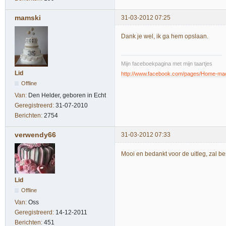
mamski
31-03-2012 07:25
Dank je wel, ik ga hem opslaan.
Mijn faceboekpagina met mijn taartjes
Lid
http://www.facebook.com/pages/Home-m
Offline
Van:
Den Helder, geboren in Echt
Geregistreerd:
31-07-2010
Berichten:
2754
verwendy66
31-03-2012 07:33
Mooi en bedankt voor de uitleg, zal b
Lid
Offline
Van:
Oss
Geregistreerd:
14-12-2011
Berichten:
451