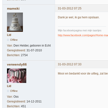
mamski
31-03-2012 07:25
Dank je wel, ik ga hem opslaan.
Mijn faceboekpagina met mijn taartjes
Lid
http://www.facebook.com/pages/Home-m
Offline
Van:
Den Helder, geboren in Echt
Geregistreerd:
31-07-2010
Berichten:
2754
verwendy66
31-03-2012 07:33
Mooi en bedankt voor de uitleg, zal b
Lid
Offline
Van:
Oss
Geregistreerd:
14-12-2011
Berichten:
451