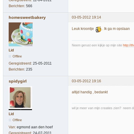
Geregistreerd:
11-04-2012
Berichten:
566
homesweetbakery
03-05-2012 19:14
Leuk kroontje
. Ik ga m opslaan
Neem gerust een kijkje op mijn site
http://
Lid
Offline
Geregistreerd:
25-05-2011
Berichten:
235
spidygirl
03-05-2012 19:16
altijd handig , bedankt
wil je meer van mijn creaties zien? neem 
Lid
Offline
Van:
egmond aan den hoef
Geregistreerd:
24-07-2011