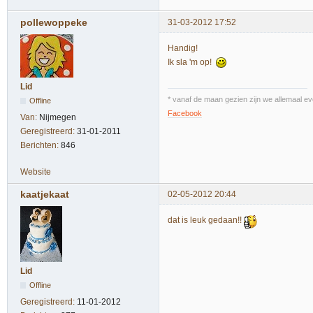
pollewoppeke
31-03-2012 17:52
Handig!
Ik sla 'm op!
Lid
* vanaf de maan gezien zijn we allemaal ev
Offline
Facebook
Van:
Nijmegen
Geregistreerd:
31-01-2011
Berichten:
846
Website
kaatjekaat
02-05-2012 20:44
dat is leuk gedaan!!
Lid
Offline
Geregistreerd:
11-01-2012