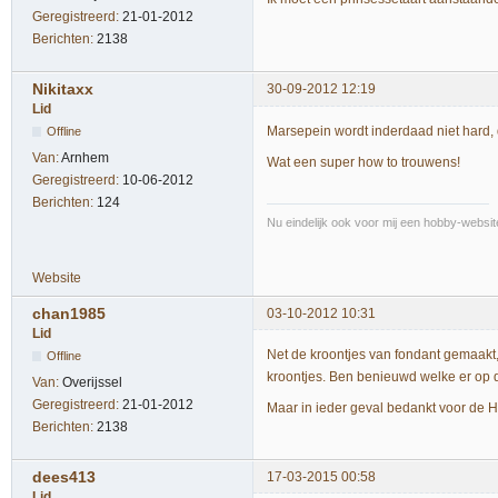
Geregistreerd:
21-01-2012
Berichten:
2138
Nikitaxx
30-09-2012 12:19
Lid
Marsepein wordt inderdaad niet hard, 
Offline
Van:
Arnhem
Wat een super how to trouwens!
Geregistreerd:
10-06-2012
Berichten:
124
Nu eindelijk ook voor mij een hobby-websi
Website
chan1985
03-10-2012 10:31
Lid
Net de kroontjes van fondant gemaakt,
Offline
kroontjes. Ben benieuwd welke er op de 
Van:
Overijssel
Geregistreerd:
21-01-2012
Maar in ieder geval bedankt voor de Ho
Berichten:
2138
dees413
17-03-2015 00:58
Lid