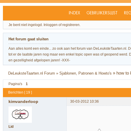
INDEX
GEBRUIKERSLIJST
REG
Je bent niet ingelogd.
Inloggen of registreren.
Het forum gaat sluiten
Aan alles komt een einde... zo ook aan het forum van DeLeuksteTaarten.nl. 
tot er de laatste jaren nog maar een enkel topic open was of geopend werd. Dit l
en gezelligheid afgelopen jaren! -XXX-
»
how to 
DeLeuksteTaarten.nl Forum
»
Sjablonen, Patronen & Howto's
Pagina's
1
Berichten [ 19 ]
kimvanderloop
30-03-2012 10:36
Lid