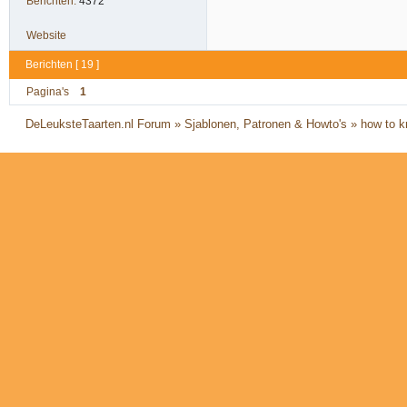
Berichten:
4372
Website
Berichten [ 19 ]
Pagina's
1
DeLeuksteTaarten.nl Forum
»
Sjablonen, Patronen & Howto's
»
how to k