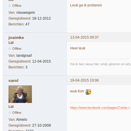
Leuk ga ik proberen
Offline
Van:
nieuwegein
Geregistreerd:
18-12-2012
Berichten:
47
joaimke
13-04-2015 09:37
Lid
Heel leuk
Offline
Van:
landgraaf
Geregistreerd:
12-04-2015
Hoi ik ben nieuw hier sinds gisteren en wil g
Berichten:
3
carol
19-04-2015 10:06
leuk Kim
Lid
https://www.facebook.com/pages/Carlas-
Offline
Van:
Almelo
Geregistreerd:
27-10-2008