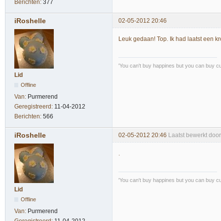
Berichten:
377
iRoshelle
02-05-2012 20:46
Leuk gedaan! Top. Ik had laatst een kr
'You can't buy happines but you can buy cu
Lid
Offline
Van:
Purmerend
Geregistreerd:
11-04-2012
Berichten:
566
iRoshelle
02-05-2012 20:46
Laatst bewerkt doo
.
'You can't buy happines but you can buy cu
Lid
Offline
Van:
Purmerend