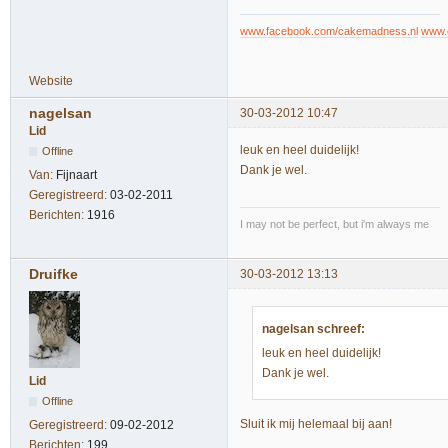
www.facebook.com/cakemadness.nl
www.
Website
nagelsan
30-03-2012 10:47
Lid
leuk en heel duidelijk!
Offline
Dank je wel.
Van:
Fijnaart
Geregistreerd:
03-02-2011
Berichten:
1916
I may not be perfect, but i'm always me
Druifke
30-03-2012 13:13
nagelsan schreef:
leuk en heel duidelijk!
Dank je wel.
Lid
Offline
Sluit ik mij helemaal bij aan!
Geregistreerd:
09-02-2012
Berichten:
199