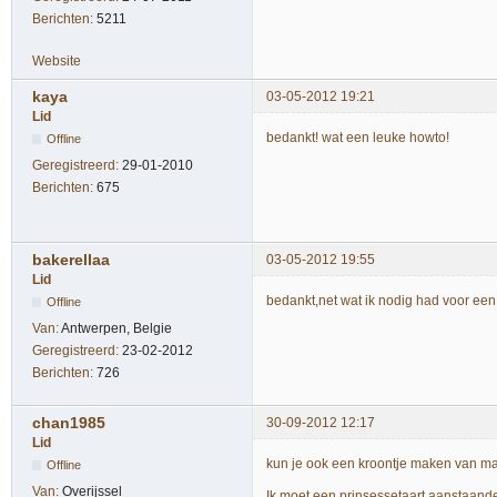
Berichten:
5211
Website
kaya
03-05-2012 19:21
Lid
bedankt! wat een leuke howto!
Offline
Geregistreerd:
29-01-2010
Berichten:
675
bakerellaa
03-05-2012 19:55
Lid
bedankt,net wat ik nodig had voor een t
Offline
Van:
Antwerpen, Belgie
Geregistreerd:
23-02-2012
Berichten:
726
chan1985
30-09-2012 12:17
Lid
kun je ook een kroontje maken van mar
Offline
Van:
Overijssel
Ik moet een prinsessetaart aanstaand