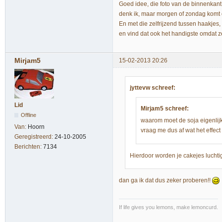
Goed idee, die foto van de binnenkan
denk ik, maar morgen of zondag komt d
En met die zelfrijzend tussen haakjes,
en vind dat ook het handigste omdat 
Mirjam5
15-02-2013 20:26
jyttevw schreef:
Lid
Mirjam5 schreef:
Offline
waarom moet de soja eigenlijk
Van:
Hoorn
vraag me dus af wat het effect i
Geregistreerd:
24-10-2005
Berichten:
7134
Hierdoor worden je cakejes luchtiger
dan ga ik dat dus zeker proberen!!
If life gives you lemons, make lemoncurd.