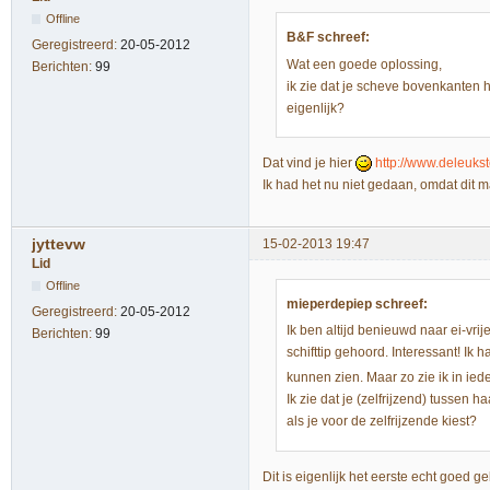
Offline
B&F schreef:
Geregistreerd:
20-05-2012
Wat een goede oplossing,
Berichten:
99
ik zie dat je scheve bovenkanten 
eigenlijk?
Dat vind je hier
http://www.deleukst
Ik had het nu niet gedaan, omdat dit m
jyttevw
15-02-2013 19:47
Lid
Offline
mieperdepiep schreef:
Geregistreerd:
20-05-2012
Ik ben altijd benieuwd naar ei-vrij
Berichten:
99
schifttip gehoord. Interessant! Ik
kunnen zien. Maar zo zie ik in iede
Ik zie dat je (zelfrijzend) tussen
als je voor de zelfrijzende kiest?
Dit is eigenlijk het eerste echt goed g