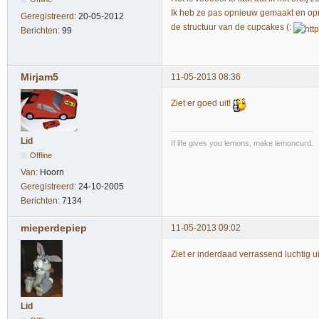
Ik heb ze pas opnieuw gemaakt en opnie
Geregistreerd:
20-05-2012
de structuur van de cupcakes (:
Berichten:
99
Mirjam5
11-05-2013 08:36
Ziet er goed uit!
Lid
If life gives you lemons, make lemoncurd.
Offline
Van:
Hoorn
Geregistreerd:
24-10-2005
Berichten:
7134
mieperdepiep
11-05-2013 09:02
Ziet er inderdaad verrassend luchtig u
Lid