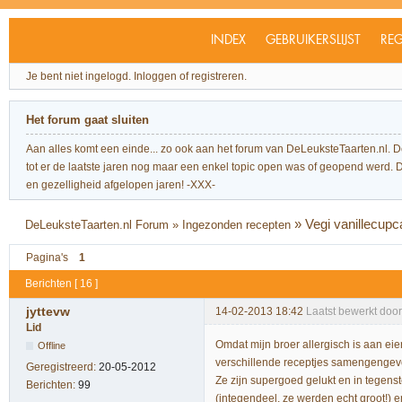
INDEX
GEBRUIKERSLIJST
REG
Je bent niet ingelogd.
Inloggen of registreren.
Het forum gaat sluiten
Aan alles komt een einde... zo ook aan het forum van DeLeuksteTaarten.nl. 
tot er de laatste jaren nog maar een enkel topic open was of geopend werd. Dit l
en gezelligheid afgelopen jaren! -XXX-
»
Vegi vanillecupca
DeLeuksteTaarten.nl Forum
»
Ingezonden recepten
Pagina's
1
Berichten [ 16 ]
jyttevw
14-02-2013 18:42
Laatst bewerkt door
Lid
Omdat mijn broer allergisch is aan ei
Offline
verschillende receptjes samengengevoe
Geregistreerd:
20-05-2012
Ze zijn supergoed gelukt en in tegenste
Berichten:
99
(integendeel, ze werden echt groot!) e