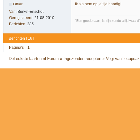
Ik sla hem op, altijd handig!
Offline
Van:
Berkel-Enschot
Geregistreerd:
21-08-2010
"Een goede taart, is zijn zonde altijd wa
Berichten:
285
Berichten [ 16 ]
Pagina's
1
DeLeuksteTaarten.nl Forum
»
Ingezonden recepten
»
Vegi vanillecupcake