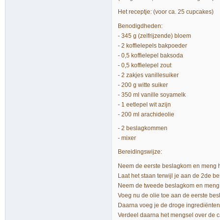
Het receptje: (voor ca. 25 cupcakes)
Benodigdheden:
- 345 g (zelfrijzende) bloem
- 2 koffielepels bakpoeder
- 0,5 koffielepel baksoda
- 0,5 koffielepel zout
- 2 zakjes vanillesuiker
- 200 g witte suiker
- 350 ml vanille soyamelk
- 1 eetlepel wit azijn
- 200 ml arachideolie
- 2 beslagkommen
- mixer
Bereidingswijze:
Neem de eerste beslagkom en meng hi
Laat het staan terwijl je aan de 2de b
Neem de tweede beslagkom en meng hi
Voeg nu de olie toe aan de eerste besl
Daarna voeg je de droge ingrediënten 
Verdeel daarna het mengsel over de ca