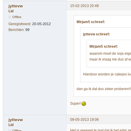
jyttevw
15-02-2013 20:48
Lid
Offline
Mirjam5 schreef:
Geregistreerd:
20-05-2012
Berichten:
99
jyttevw schreef:
Mirjam5 schreef:
waarom moet de soja eigen
maar ik vraag me dus af wat
Hierdoor worden je cakejes luch
dan ga ik dat dus zeker proberen!
Super!
jyttevw
09-05-2013 19:06
Lid
Het is veeeeel te laat dat ik het erbij 
Offline