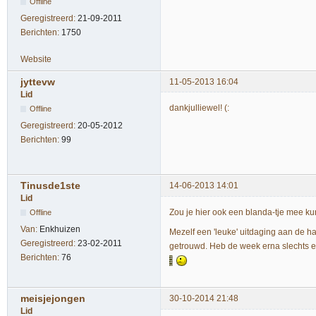
Offline
Geregistreerd:
21-09-2011
Berichten:
1750
Website
jyttevw
11-05-2013 16:04
Lid
dankjulliewel! (:
Offline
Geregistreerd:
20-05-2012
Berichten:
99
Tinusde1ste
14-06-2013 14:01
Lid
Zou je hier ook een blanda-tje mee 
Offline
Van:
Enkhuizen
Mezelf een 'leuke' uitdaging aan de h
Geregistreerd:
23-02-2011
getrouwd. Heb de week erna slechts ee
Berichten:
76
meisjejongen
30-10-2014 21:48
Lid