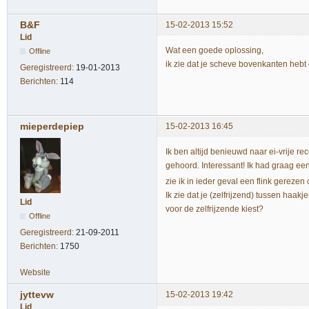
B&F
15-02-2013 15:52
Lid
Wat een goede oplossing,
Offline
ik zie dat je scheve bovenkanten hebt
Geregistreerd:
19-01-2013
Berichten:
114
mieperdepiep
15-02-2013 16:45
Ik ben altijd benieuwd naar ei-vrije rec
gehoord. Interessant! Ik had graag ee
zie ik in ieder geval een flink gerezen 
Ik zie dat je (zelfrijzend) tussen haa
Lid
voor de zelfrijzende kiest?
Offline
Geregistreerd:
21-09-2011
Berichten:
1750
Website
jyttevw
15-02-2013 19:42
Lid