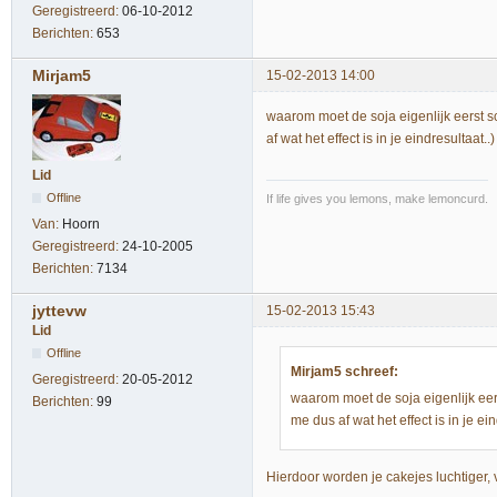
Geregistreerd:
06-10-2012
Berichten:
653
Mirjam5
15-02-2013 14:00
waarom moet de soja eigenlijk eerst s
af wat het effect is in je eindresultaat..)
Lid
Offline
If life gives you lemons, make lemoncurd.
Van:
Hoorn
Geregistreerd:
24-10-2005
Berichten:
7134
jyttevw
15-02-2013 15:43
Lid
Offline
Mirjam5 schreef:
Geregistreerd:
20-05-2012
waarom moet de soja eigenlijk eer
Berichten:
99
me dus af wat het effect is in je ein
Hierdoor worden je cakejes luchtiger, vi