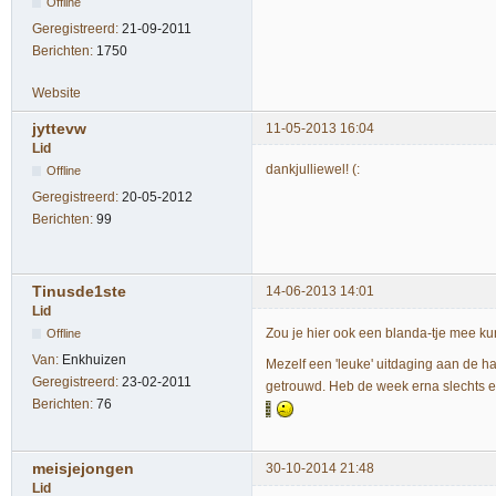
Offline
Geregistreerd:
21-09-2011
Berichten:
1750
Website
jyttevw
11-05-2013 16:04
Lid
dankjulliewel! (:
Offline
Geregistreerd:
20-05-2012
Berichten:
99
Tinusde1ste
14-06-2013 14:01
Lid
Zou je hier ook een blanda-tje mee 
Offline
Van:
Enkhuizen
Mezelf een 'leuke' uitdaging aan de h
Geregistreerd:
23-02-2011
getrouwd. Heb de week erna slechts ee
Berichten:
76
meisjejongen
30-10-2014 21:48
Lid