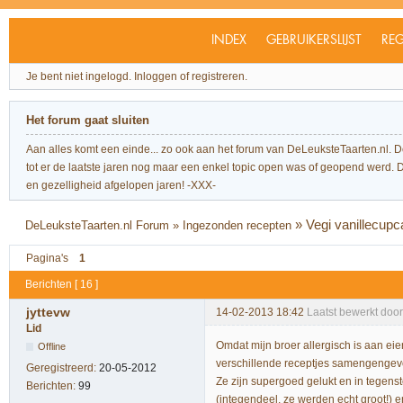
INDEX
GEBRUIKERSLIJST
REG
Je bent niet ingelogd.
Inloggen of registreren.
Het forum gaat sluiten
Aan alles komt een einde... zo ook aan het forum van DeLeuksteTaarten.nl. 
tot er de laatste jaren nog maar een enkel topic open was of geopend werd. Dit l
en gezelligheid afgelopen jaren! -XXX-
»
Vegi vanillecupca
DeLeuksteTaarten.nl Forum
»
Ingezonden recepten
Pagina's
1
Berichten [ 16 ]
jyttevw
14-02-2013 18:42
Laatst bewerkt door
Lid
Omdat mijn broer allergisch is aan ei
Offline
verschillende receptjes samengengevoe
Geregistreerd:
20-05-2012
Ze zijn supergoed gelukt en in tegenste
Berichten:
99
(integendeel, ze werden echt groot!) e