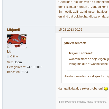
Goed idee, die foto van de binnenkan
denk ik, maar morgen of zondag komt d
En met die zelfrijzend tussen haakjes,
en vind dat ook het handigste omdat 
Mirjam5
15-02-2013 20:26
jyttevw schreef:
Lid
Mirjam5 schreef:
Offline
waarom moet de soja eigenlijk
Van:
Hoorn
vraag me dus af wat het effect i
Geregistreerd:
24-10-2005
Berichten:
7134
Hierdoor worden je cakejes luchtiger
dan ga ik dat dus zeker proberen!!
If life gives you lemons, make lemoncurd.