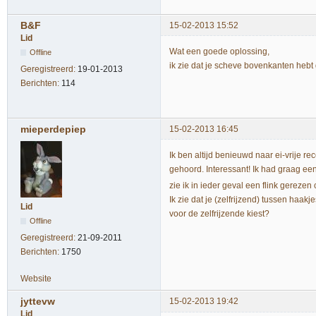
B&F
15-02-2013 15:52
Lid
Wat een goede oplossing,
Offline
ik zie dat je scheve bovenkanten hebt
Geregistreerd:
19-01-2013
Berichten:
114
mieperdepiep
15-02-2013 16:45
Ik ben altijd benieuwd naar ei-vrije rec
gehoord. Interessant! Ik had graag ee
zie ik in ieder geval een flink gerezen 
Ik zie dat je (zelfrijzend) tussen haa
Lid
voor de zelfrijzende kiest?
Offline
Geregistreerd:
21-09-2011
Berichten:
1750
Website
jyttevw
15-02-2013 19:42
Lid