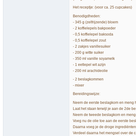
Het receptje: (voor ca. 25 cupcakes)
Benodigdheden:
- 345 g (zelfrijzende) bloem
- 2 koffielepels bakpoeder
- 0,5 koffielepel baksoda
- 0,5 koffielepel zout
- 2 zakjes vanillesuiker
- 200 g witte suiker
- 350 ml vanille soyamelk
- 1 eetlepel wit azijn
- 200 ml arachideolie
- 2 beslagkommen
- mixer
Bereidingswijze:
Neem de eerste beslagkom en meng hi
Laat het staan terwijl je aan de 2de b
Neem de tweede beslagkom en meng hi
Voeg nu de olie toe aan de eerste besl
Daarna voeg je de droge ingrediënten 
Verdeel daarna het mengsel over de ca