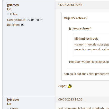
jyttevw
15-02-2013 20:48
Lid
Offline
Mirjam5 schreef:
Geregistreerd:
20-05-2012
Berichten:
99
jyttevw schreef:
Mirjam5 schreef:
waarom moet de soja eigen
maar ik vraag me dus af wat
Hierdoor worden je cakejes luch
dan ga ik dat dus zeker proberen!
Super!
jyttevw
09-05-2013 19:06
Lid
Het is veeeeel te laat dat ik het erbij 
Offline