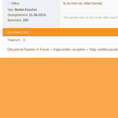
Ik sla hem op, altijd handig!
Offline
Van:
Berkel-Enschot
Geregistreerd:
21-08-2010
"Een goede taart, is zijn zonde altijd wa
Berichten:
285
Berichten [ 16 ]
Pagina's
1
DeLeuksteTaarten.nl Forum
»
Ingezonden recepten
»
Vegi vanillecupcake