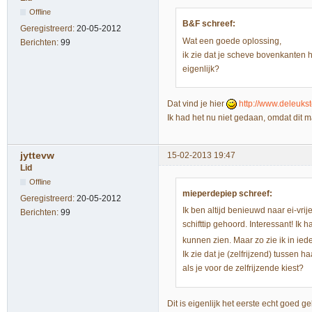
Offline
B&F schreef:
Geregistreerd:
20-05-2012
Wat een goede oplossing,
Berichten:
99
ik zie dat je scheve bovenkanten 
eigenlijk?
Dat vind je hier
http://www.deleukst
Ik had het nu niet gedaan, omdat dit m
jyttevw
15-02-2013 19:47
Lid
Offline
mieperdepiep schreef:
Geregistreerd:
20-05-2012
Ik ben altijd benieuwd naar ei-vrij
Berichten:
99
schifttip gehoord. Interessant! Ik
kunnen zien. Maar zo zie ik in iede
Ik zie dat je (zelfrijzend) tussen
als je voor de zelfrijzende kiest?
Dit is eigenlijk het eerste echt goed g