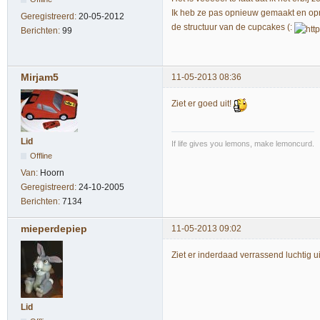
Ik heb ze pas opnieuw gemaakt en opnie
Geregistreerd:
20-05-2012
de structuur van de cupcakes (:
Berichten:
99
Mirjam5
11-05-2013 08:36
Ziet er goed uit!
Lid
If life gives you lemons, make lemoncurd.
Offline
Van:
Hoorn
Geregistreerd:
24-10-2005
Berichten:
7134
mieperdepiep
11-05-2013 09:02
Ziet er inderdaad verrassend luchtig u
Lid