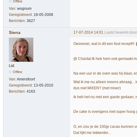
Offline
Van:
wognum
Geregistreerd:
18-05-2008
Berichten:
3627
Siena
17-07-2014 14:01
Laatst bewerkt doo
Oeioeioei, wat is dit een fout recept!!!
@ Chantal:Ik heb hem ook gemaakt met
Lid
Offline
Na een uur in de oven was hij klaar, en
Van:
Amersfoort
Wat ik me nu alleen ineens afvraag...
Geregistreerd:
13-05-2010
dus niet MIXEN? (met mixer)
Berichten:
4163
ik heb het nu met een garde gedaan, ma
De cake is overigens niet super hoog
O, en zou je de 100gr cacao kunnen 
Dat lijkt me lekkerder...