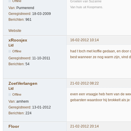
Offline
Groeten van Suzanne
Van huis uit Koopmans.
Van:
Purmerend
Geregistreerd:
18-03-2009
Berichten:
961
Website
xRoosjex
16-02-2012 10:14
Lid
had t toch met koffie gedaan, en door
Offline
best wanneer ze nog warm zijn, vind d
Geregistreerd:
11-10-2011
Berichten:
54
ZoetVerlangen
21-02-2012 08:22
Lid
even een vraagje heb hem van de week 
Offline
gebarsten waardoor hij brokkelt als je
Van:
arnhem
Geregistreerd:
13-01-2012
Berichten:
224
Floor
21-02-2012 20:14