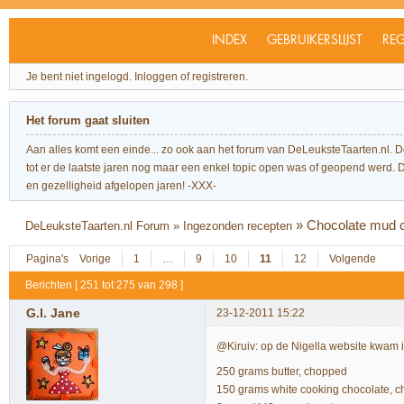
INDEX
GEBRUIKERSLIJST
REG
Je bent niet ingelogd.
Inloggen of registreren.
Het forum gaat sluiten
Aan alles komt een einde... zo ook aan het forum van DeLeuksteTaarten.nl. 
tot er de laatste jaren nog maar een enkel topic open was of geopend werd. Dit l
en gezelligheid afgelopen jaren! -XXX-
»
Chocolate mud 
DeLeuksteTaarten.nl Forum
»
Ingezonden recepten
Pagina's
Vorige
1
…
9
10
11
12
Volgende
Berichten [ 251 tot 275 van 298 ]
G.I. Jane
23-12-2011 15:22
@Kiruiv: op de Nigella website kwam ik
250 grams butter, chopped
150 grams white cooking chocolate, 