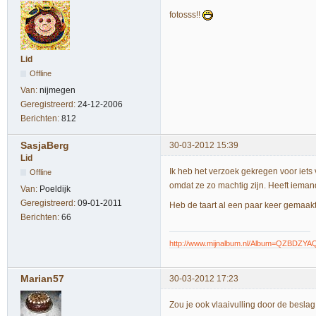
fotosss!!
Lid
Offline
Van:
nijmegen
Geregistreerd:
24-12-2006
Berichten:
812
SasjaBerg
30-03-2012 15:39
Lid
Ik heb het verzoek gekregen voor iets 
Offline
omdat ze zo machtig zijn. Heeft iema
Van:
Poeldijk
Geregistreerd:
09-01-2011
Heb de taart al een paar keer gemaak
Berichten:
66
http://www.mijnalbum.nl/Album=QZBDZYA
Marian57
30-03-2012 17:23
Zou je ook vlaaivulling door de besl