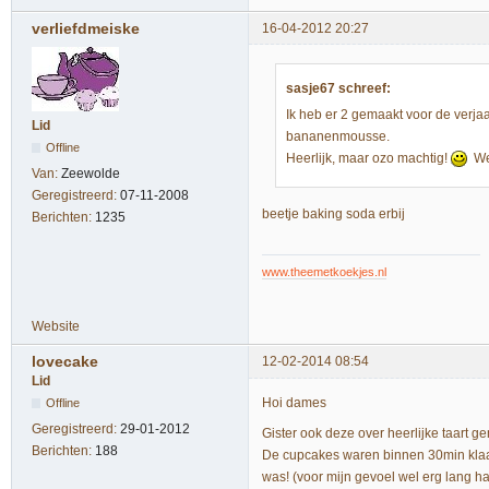
verliefdmeiske
16-04-2012 20:27
sasje67 schreef:
Ik heb er 2 gemaakt voor de verj
Lid
bananenmousse.
Offline
Heerlijk, maar ozo machtig!
Wee
Van:
Zeewolde
Geregistreerd:
07-11-2008
beetje baking soda erbij
Berichten:
1235
www.theemetkoekjes.nl
Website
lovecake
12-02-2014 08:54
Lid
Hoi dames
Offline
Geregistreerd:
29-01-2012
Gister ook deze over heerlijke taart 
Berichten:
188
De cupcakes waren binnen 30min klaar e
was! (voor mijn gevoel wel erg lang h