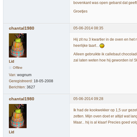
bovenkant was open gebarst dat geeft 
Groetjes
chantal1980
05-06-2014 08:35
Hij zit nu 3 kwartier in de oven en het
heerlijke taart...
Alleen gebruikte ik callebaut chocolad
zal laten weten hoe hij geworden is! S
Lid
Offline
Van:
wognum
Geregistreerd:
18-05-2008
Berichten:
3627
chantal1980
05-06-2014 09:28
Ik had de kookwekker op 1,5 uur gezet
zetten. Mijn oven doet er altijd wat lan
Maar... hij is al klaar! Precies goed v
Lid