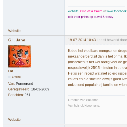
website:
One of a Cake!
of
www.faceboo
ook voor prints op ouwel & frosty!
Website
G.I. Jane
19-07-2014 10:43
Laatst bewerkt door
Ik doe het vloeibare mengsel en droge
mekaar geroerd zit dan is het prima. 
(misschien is het wel nodig voor de g
respectievelijk 25/15 minuten in de ove
Lid
Het is een recept wat niet zo erg rijst
Offline
callets en die smelten onwijs goed iv
Van:
Purmerend
ontzettend populair bij familie en vrie
Geregistreerd:
18-03-2009
Berichten:
961
Groeten van Suzanne
Van huis uit Koopmans.
Website