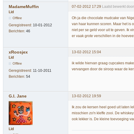
MadameMuffin
07-02-2012 17:29
Laatst bewerkt doo
Lid
Oh ja die chocolate mudcake van Nigell
Offline
van haar kunnen scoren. Maar het is o
Geregistreerd:
10-01-2012
niet per se geld voor uit te geven. Ik 
Berichten:
46
er vaak grote verschillen in de hoeveel
xRoosjex
13-02-2012 15:04
Lid
ik wilde hiervan graag cupcakes maken
Offline
vervangen door de siroop waar de kers
Geregistreerd:
11-10-2011
Berichten:
54
G.I. Jane
13-02-2012 19:59
Ik zou de kersen heel goed uit laten 
misschien zo'n kleffe zooi. De whiske
ook lekker is. De kleine toevoeging va
Lid