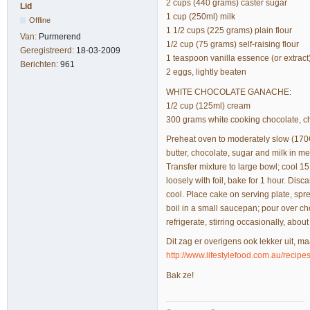
2 cups (440 grams) caster sugar
Lid
1 cup (250ml) milk
Offline
1 1/2 cups (225 grams) plain flour
Van:
Purmerend
1/2 cup (75 grams) self-raising flour
Geregistreerd:
18-03-2009
1 teaspoon vanilla essence (or extract
Berichten:
961
2 eggs, lightly beaten
WHITE CHOCOLATE GANACHE:
1/2 cup (125ml) cream
300 grams white cooking chocolate, 
Preheat oven to moderately slow (170
butter, chocolate, sugar and milk in m
Transfer mixture to large bowl; cool 1
loosely with foil, bake for 1 hour. Disc
cool. Place cake on serving plate, sp
boil in a small saucepan; pour over ch
refrigerate, stirring occasionally, abo
Dit zag er overigens ook lekker uit, m
http://www.lifestylefood.com.au/recipe
Bak ze!