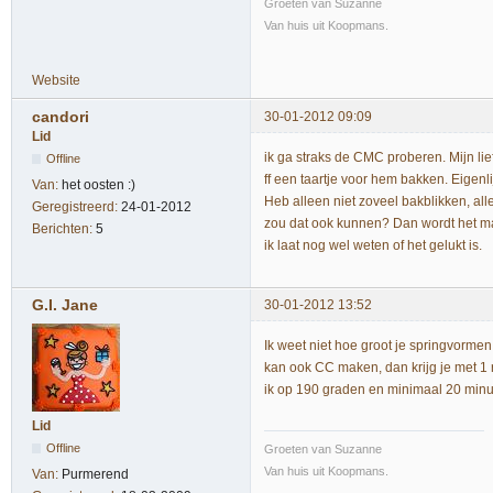
Groeten van Suzanne
Van huis uit Koopmans.
Website
candori
30-01-2012 09:09
Lid
ik ga straks de CMC proberen. Mijn lief
Offline
ff een taartje voor hem bakken. Eigen
Van:
het oosten :)
Heb alleen niet zoveel bakblikken, al
Geregistreerd:
24-01-2012
zou dat ook kunnen? Dan wordt het maa
Berichten:
5
ik laat nog wel weten of het gelukt is.
G.I. Jane
30-01-2012 13:52
Ik weet niet hoe groot je springvorme
kan ook CC maken, dan krijg je met 1 
ik op 190 graden en minimaal 20 minu
Lid
Offline
Groeten van Suzanne
Van huis uit Koopmans.
Van:
Purmerend