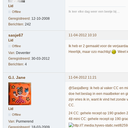
Lid
Ik leer elke dag weer een beetje bij ...
Offline
Geregistreerd:
12-10-2008
Berichten:
242
sasje67
11-04-2012 10:10
Lid
Ik heb er 2 gemaakt voor de verjaar
Offline
Heerlijk, maar ozo machtig!
Weet ie
Van:
Deventer
Geregistreerd:
30-03-2012
Berichten:
4
G.I. Jane
11-04-2012 11:21
@SasjaBerg: ik heb al vaker CC en min
doe het beslag in een maatbeker en gi
zijn vries ik in, want ik vind het zond
CC.
Lid
24 CC: gehele recept op 190 graden 
Offline
48 mini CC: gehele recept op 190 gra
Van:
Purmerend
Geregistreerd:
18-03-2009