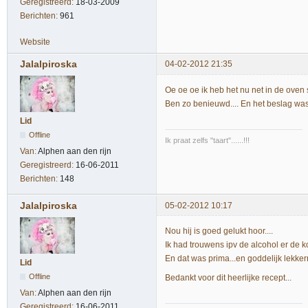
Geregistreerd:
18-03-2009
Berichten:
961
Website
Jalalpiroska
04-02-2012 21:35
Oe oe oe ik heb het nu net in de oven 
Ben zo benieuwd.... En het beslag was
Lid
Offline
Ik praat zelfs "taart"......!!!
Van:
Alphen aan den rijn
Geregistreerd:
16-06-2011
Berichten:
148
Jalalpiroska
05-02-2012 10:17
Nou hij is goed gelukt hoor....
Ik had trouwens ipv de alcohol er de 
En dat was prima...en goddelijk lekkerrrr
Lid
Offline
Bedankt voor dit heerlijke recept...
Van:
Alphen aan den rijn
Geregistreerd:
16-06-2011