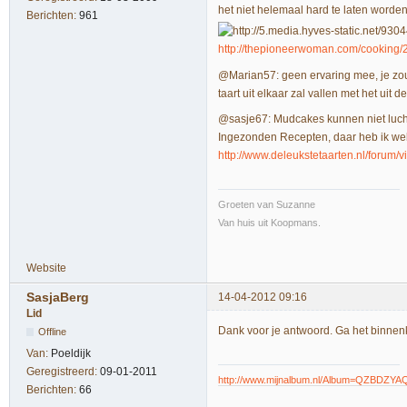
het niet helemaal hard te laten worden
Berichten:
961
http://thepioneerwoman.com/cooking/
@Marian57: geen ervaring mee, je zou 
taart uit elkaar zal vallen met het uit 
@sasje67: Mudcakes kunnen niet luchti
Ingezonden Recepten, daar heb ik wel 
http://www.deleukstetaarten.nl/forum/
Groeten van Suzanne
Van huis uit Koopmans.
Website
SasjaBerg
14-04-2012 09:16
Lid
Dank voor je antwoord. Ga het binnenk
Offline
Van:
Poeldijk
Geregistreerd:
09-01-2011
http://www.mijnalbum.nl/Album=QZBDZYA
Berichten:
66