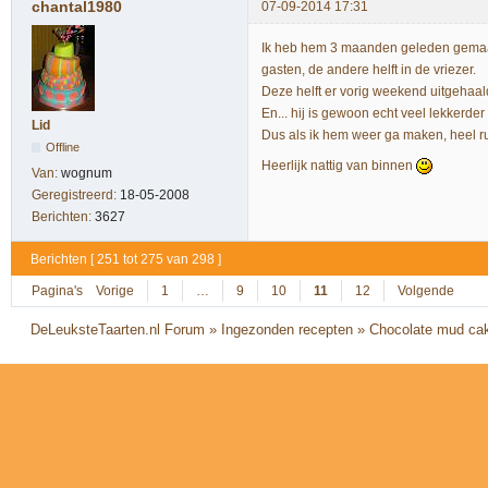
chantal1980
07-09-2014 17:31
Ik heb hem 3 maanden geleden gemaakt 
gasten, de andere helft in de vriezer.
Deze helft er vorig weekend uitgehaa
En... hij is gewoon echt veel lekkerder
Lid
Dus als ik hem weer ga maken, heel rui
Offline
Heerlijk nattig van binnen
Van:
wognum
Geregistreerd:
18-05-2008
Berichten:
3627
Berichten [ 251 tot 275 van 298 ]
Pagina's
Vorige
1
…
9
10
11
12
Volgende
DeLeuksteTaarten.nl Forum
»
Ingezonden recepten
»
Chocolate mud ca