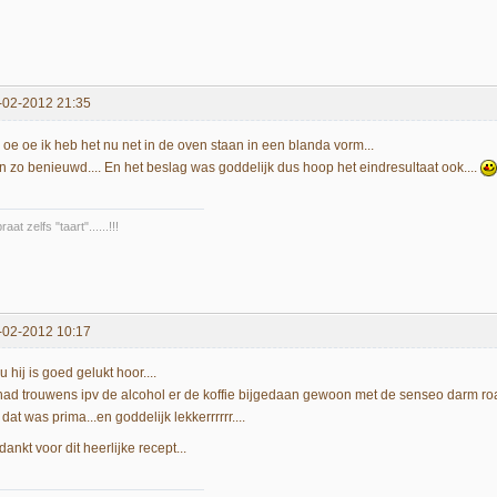
-02-2012 21:35
 oe oe ik heb het nu net in de oven staan in een blanda vorm...
n zo benieuwd.... En het beslag was goddelijk dus hoop het eindresultaat ook....
raat zelfs "taart"......!!!
-02-2012 10:17
 hij is goed gelukt hoor....
 had trouwens ipv de alcohol er de koffie bijgedaan gewoon met de senseo darm roa
dat was prima...en goddelijk lekkerrrrrr....
ankt voor dit heerlijke recept...