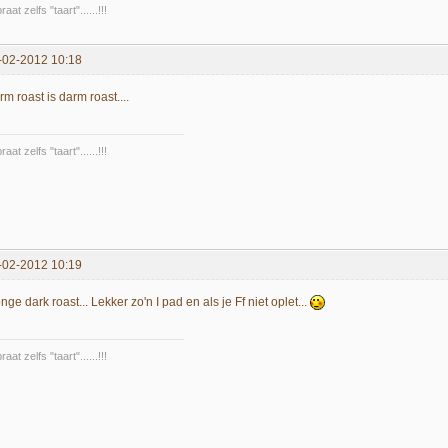
raat zelfs "taart"......!!!
-02-2012 10:18
m roast is darm roast....
raat zelfs "taart"......!!!
-02-2012 10:19
nge dark roast... Lekker zo'n I pad en als je Ff niet oplet...
raat zelfs "taart"......!!!