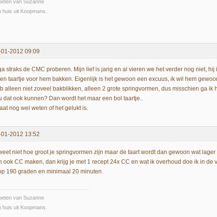
oeten van Suzanne
 huis uit Koopmans.
-01-2012 09:09
ga straks de CMC proberen. Mijn lief is jarig en al vieren we het verder nog niet, hi
 een taartje voor hem bakken. Eigenlijk is het gewoon een excuus, ik wil hem gewo
b alleen niet zoveel bakblikken, alleen 2 grote springvormen, dus misschien ga i
u dat ook kunnen? Dan wordt het maar een bol taartje..
laat nog wel weten of het gelukt is.
-01-2012 13:52
 weet niet hoe groot je springvormen zijn maar de taart wordt dan gewoon wat lager
n ook CC maken, dan krijg je met 1 recept 24x CC en wat ik overhoud doe ik in de 
 op 190 graden en minimaal 20 minuten.
oeten van Suzanne
 huis uit Koopmans.