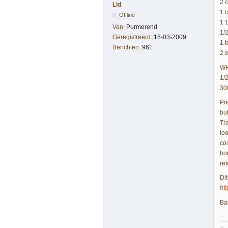
2 
Lid
1 
Offline
1 
Van:
Purmerend
1/2
Geregistreerd:
18-03-2009
1 
Berichten:
961
2 e
WH
1/
30
Pr
bu
Tr
loo
co
bo
ref
Di
ht
Ba