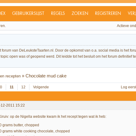
DEX
GEBRUIKERSLIJST
REGELS
ZOEKEN
REGISTREREN
VER
ren.
Actieve on
et forum van DeLeuksteTaarten.nl. Door de opkomst van o.a. social media is het 
topic open was of geopend werd. Dit leidde tot het besluit om het forum definitief te 
»
Chocolate mud cake
en recepten
0
11
12
Volgende
Log eers
-12-2011 15:22
iruiv: op de Nigella website kwam ik het recept tegen wat ik heb:
0 grams butter, chopped
0 grams white cooking chocolate, chopped