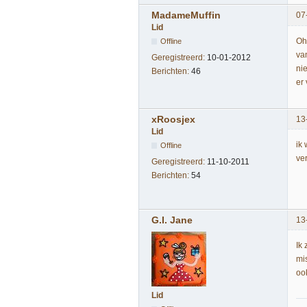
MadameMuffin
07
Lid
Oh
Offline
va
Geregistreerd:
10-01-2012
nie
Berichten:
46
er 
xRoosjex
13
Lid
ik
Offline
ve
Geregistreerd:
11-10-2011
Berichten:
54
G.I. Jane
13
Ik
mi
oo
Lid