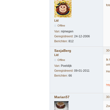
fot
Lid
Offline
Van:
nijmegen
Geregistreerd:
24-12-2006
Berichten:
812
SasjaBerg
30
Lid
Ik
Offline
om
Van:
Poeldijk
Geregistreerd:
09-01-2011
He
Berichten:
66
ht
Marian57
30
Zo