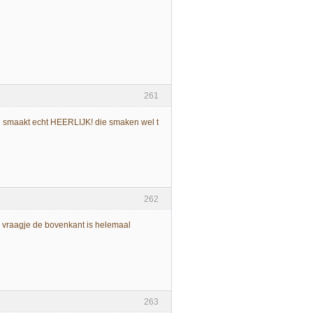
261
sen smaakt echt HEERLIJK! die smaken wel t
262
n vraagje de bovenkant is helemaal
263