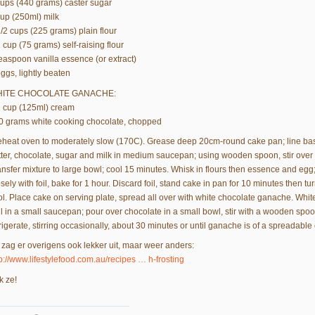
cups (440 grams) caster sugar
cup (250ml) milk
1/2 cups (225 grams) plain flour
 cup (75 grams) self-raising flour
teaspoon vanilla essence (or extract)
ggs, lightly beaten
ITE CHOCOLATE GANACHE:
2 cup (125ml) cream
0 grams white cooking chocolate, chopped
eheat oven to moderately slow (170C). Grease deep 20cm-round cake pan; line ba
tter, chocolate, sugar and milk in medium saucepan; using wooden spoon, stir over l
ansfer mixture to large bowl; cool 15 minutes. Whisk in flours then essence and egg
sely with foil, bake for 1 hour. Discard foil, stand cake in pan for 10 minutes then tu
ol. Place cake on serving plate, spread all over with white chocolate ganache. Wh
il in a small saucepan; pour over chocolate in a small bowl, stir with a wooden spoo
rigerate, stirring occasionally, about 30 minutes or until ganache is of a spreadable
t zag er overigens ook lekker uit, maar weer anders:
tp://www.lifestylefood.com.au/recipes … h-frosting
k ze!