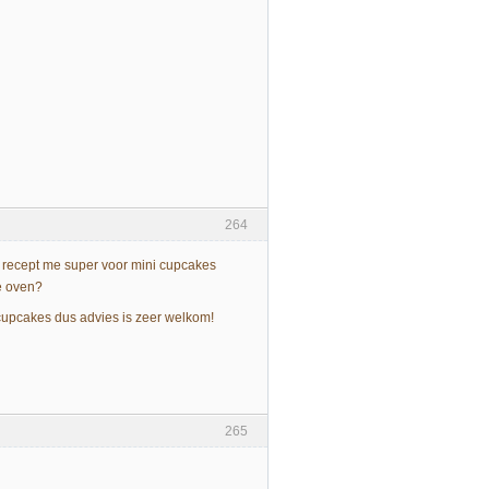
264
dit recept me super voor mini cupcakes
e oven?
cupcakes dus advies is zeer welkom!
265