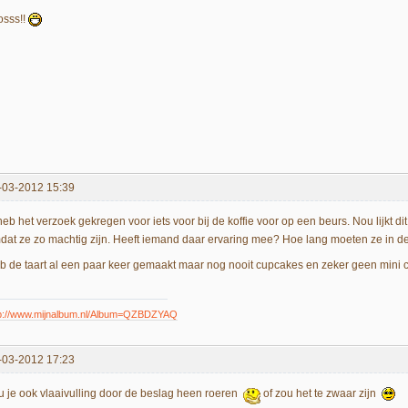
osss!!
-03-2012 15:39
 heb het verzoek gekregen voor iets voor bij de koffie voor op een beurs. Nou lijkt 
dat ze zo machtig zijn. Heeft iemand daar ervaring mee? Hoe lang moeten ze in d
b de taart al een paar keer gemaakt maar nog nooit cupcakes en zeker geen mini 
tp://www.mijnalbum.nl/Album=QZBDZYAQ
-03-2012 17:23
u je ook vlaaivulling door de beslag heen roeren
of zou het te zwaar zijn