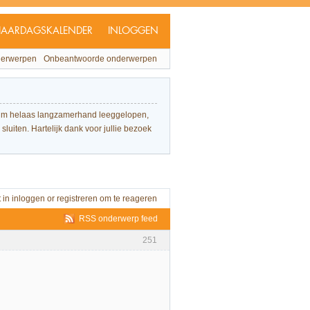
JAARDAGSKALENDER
INLOGGEN
derwerpen
Onbeantwoorde onderwerpen
forum helaas langzamerhand leeggelopen,
sluiten. Hartelijk dank voor jullie bezoek
t in
inloggen
or
registreren
om te reageren
RSS onderwerp feed
251