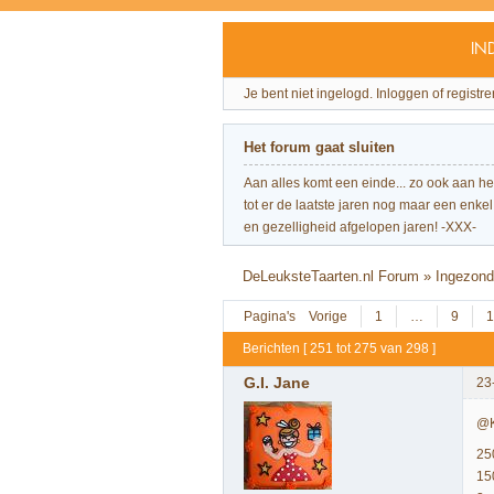
IN
Je bent niet ingelogd.
Inloggen of registre
Het forum gaat sluiten
Aan alles komt een einde... zo ook aan h
tot er de laatste jaren nog maar een enkel 
en gezelligheid afgelopen jaren! -XXX-
DeLeuksteTaarten.nl Forum
»
Ingezond
Pagina's
Vorige
1
…
9
1
Berichten [ 251 tot 275 van 298 ]
G.I. Jane
23
@K
25
15