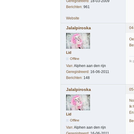
Geregistreerd:
18-03-2009
Berichten:
961
Website
Jalalpiroska
04
Oe
Be
Lid
Offline
Ik p
Van:
Alphen aan den rijn
Geregistreerd:
16-06-2011
Berichten:
148
Jalalpiroska
05
Nou
Ik
En 
Lid
Offline
Bed
Van:
Alphen aan den rijn
Geregistreerd:
16-06-2011