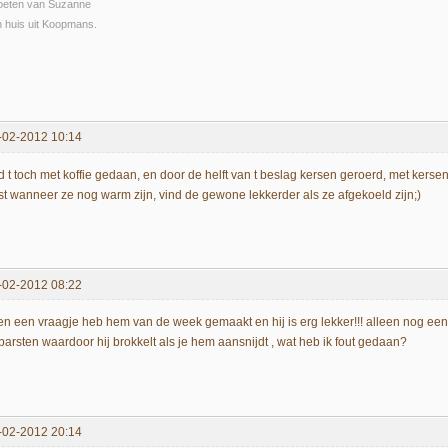
oeten van Suzanne
 huis uit Koopmans.
-02-2012 10:14
d t toch met koffie gedaan, en door de helft van t beslag kersen geroerd, met ker
st wanneer ze nog warm zijn, vind de gewone lekkerder als ze afgekoeld zijn;)
-02-2012 08:22
en een vraagje heb hem van de week gemaakt en hij is erg lekker!!! alleen nog ee
barsten waardoor hij brokkelt als je hem aansnijdt , wat heb ik fout gedaan?
-02-2012 20:14