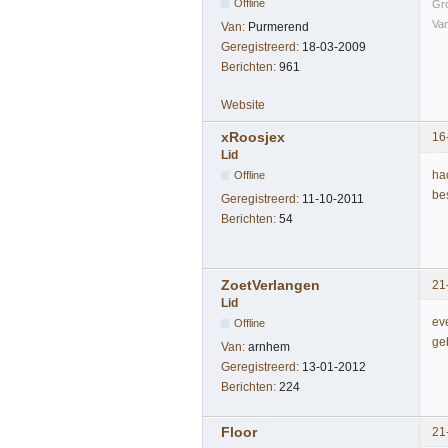
Offline
Gr
Van
Van:
Purmerend
Geregistreerd:
18-03-2009
Berichten:
961
Website
xRoosjex
16
Lid
ha
Offline
be
Geregistreerd:
11-10-2011
Berichten:
54
ZoetVerlangen
21
Lid
ev
Offline
ge
Van:
arnhem
Geregistreerd:
13-01-2012
Berichten:
224
Floor
21