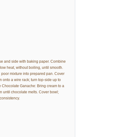
se and side with baking paper. Combine
ow heat, without boiling, until smooth.
; poor mixture into prepared pan. Cover
rn onto a wire rack; turn top-side up to
ite Chocolate Ganache: Bring cream to a
n until chocolate melts. Cover bowl;
 consistency.