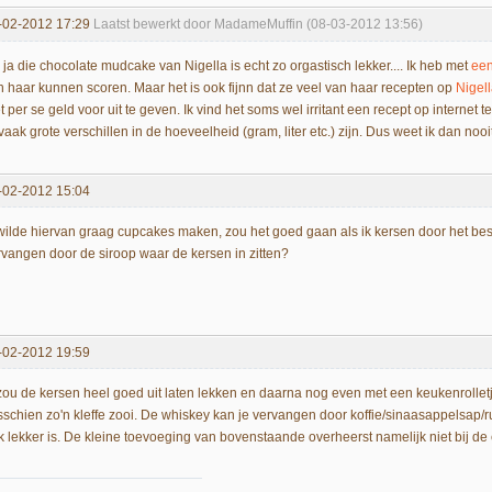
-02-2012 17:29
Laatst bewerkt door MadameMuffin (08-03-2012 13:56)
 ja die chocolate mudcake van Nigella is echt zo orgastisch lekker.... Ik heb met
een
n haar kunnen scoren. Maar het is ook fijnn dat ze veel van haar recepten op
Nigel
t per se geld voor uit te geven. Ik vind het soms wel irritant een recept op internet
vaak grote verschillen in de hoeveelheid (gram, liter etc.) zijn. Dus weet ik dan noo
-02-2012 15:04
 wilde hiervan graag cupcakes maken, zou het goed gaan als ik kersen door het be
rvangen door de siroop waar de kersen in zitten?
-02-2012 19:59
 zou de kersen heel goed uit laten lekken en daarna nog even met een keukenrollet
sschien zo'n kleffe zooi. De whiskey kan je vervangen door koffie/sinaasappelsap
k lekker is. De kleine toevoeging van bovenstaande overheerst namelijk niet bij de