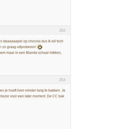
252
j is staaaaaapel op chocola dus ik wil toch
on zo graag uitproberen!
k hem maar in een Blanda-schaal mikken,
253
 en je hoeft hem minder lang te bakken. Je
vriezer voor een later moment. De CC bak