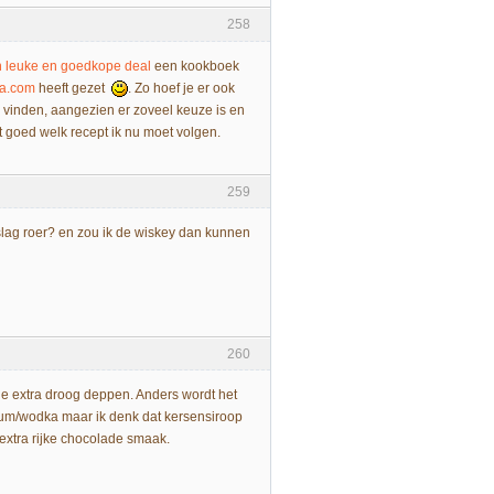
258
 leuke en goedkope deal
een kookboek
la.com
heeft gezet
. Zo hoef je er ook
 te vinden, aangezien er zoveel keuze is en
it goed welk recept ik nu moet volgen.
259
slag roer? en zou ik de wiskey dan kunnen
260
je extra droog deppen. Anders wordt het
/rum/wodka maar ik denk dat kersensiroop
 extra rijke chocolade smaak.