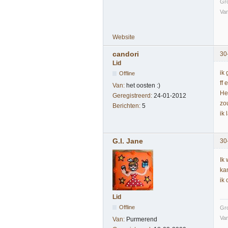
Gr
Van
Website
candori
30
Lid
ik 
Offline
ff
Van:
het oosten :)
He
Geregistreerd:
24-01-2012
zo
Berichten:
5
ik 
G.I. Jane
30
Ik
ka
ik
Lid
Offline
Gr
Van
Van:
Purmerend