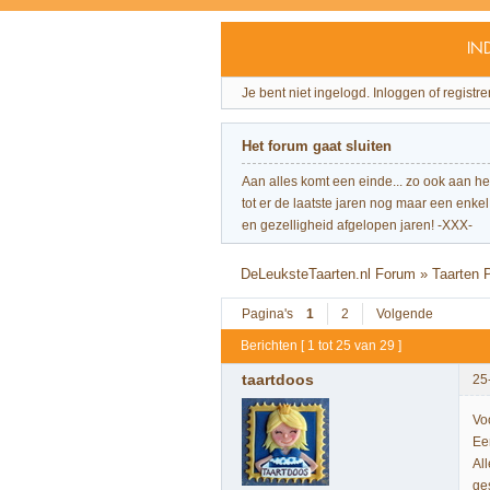
IN
Je bent niet ingelogd.
Inloggen of registre
Het forum gaat sluiten
Aan alles komt een einde... zo ook aan h
tot er de laatste jaren nog maar een enkel 
en gezelligheid afgelopen jaren! -XXX-
DeLeuksteTaarten.nl Forum
»
Taarten 
Pagina's
1
2
Volgende
Berichten [ 1 tot 25 van 29 ]
taartdoos
25
Vo
Ee
Al
ge