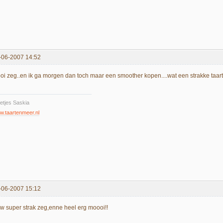
-06-2007 14:52
oi zeg..en ik ga morgen dan toch maar een smoother kopen....wat een strakke taart
etjes Saskia
.taartenmeer.nl
-06-2007 15:12
w super strak zeg,enne heel erg moooi!!