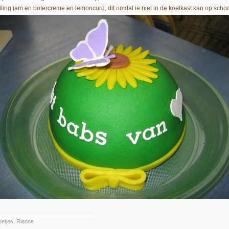
lling jam en botercreme en lemoncurd, dit omdat ie niet in de koelkast kan op school
etjes, Rianne