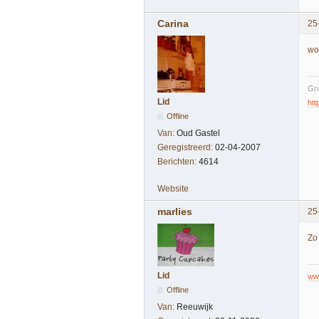
Carina
25
wo
Gro
Lid
htt
Offline
Van:
Oud Gastel
Geregistreerd:
02-04-2007
Berichten:
4614
Website
marlies
25
Zo 
Lid
ww
Offline
Van:
Reeuwijk