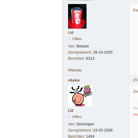
Dat
Lid
Offline
Van:
Betuwe
Geregistreerd:
28-10-2005
Berichten:
8313
Website
riteke
25
Zo
Gro
Lid
www
Offline
Van:
Groningen
Geregistreerd:
24-05-2006
Berichten:
1464