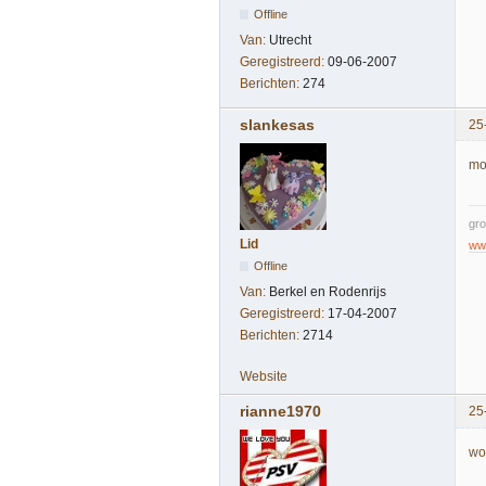
Offline
Van:
Utrecht
Geregistreerd:
09-06-2007
Berichten:
274
slankesas
25
mo
gro
Lid
www
Offline
Van:
Berkel en Rodenrijs
Geregistreerd:
17-04-2007
Berichten:
2714
Website
rianne1970
25
wo