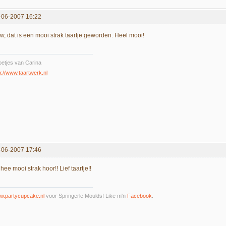
-06-2007 16:22
w, dat is een mooi strak taartje geworden. Heel mooi!
etjes van Carina
p://www.taartwerk.nl
-06-2007 17:46
hee mooi strak hoor!! Lief taartje!!
w.partycupcake.nl
voor Springerle Moulds! Like m'n
Facebook
.