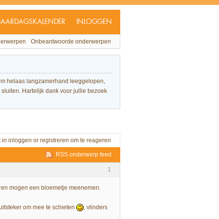
JAARDAGSKALENDER
INLOGGEN
derwerpen
Onbeantwoorde onderwerpen
forum helaas langzamerhand leeggelopen,
sluiten. Hartelijk dank voor jullie bezoek
t in
inloggen
or
registreren
om te reageren
RSS onderwerp feed
1
inderen mogen een bloemetje meenemen.
uitsteker om mee te schieten
, vlinders