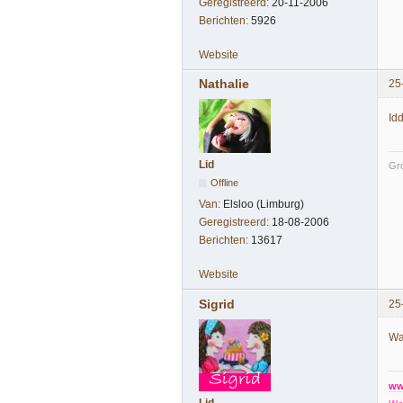
Geregistreerd:
20-11-2006
Berichten:
5926
Website
Nathalie
25
Idd
Lid
Gro
Offline
Van:
Elsloo (Limburg)
Geregistreerd:
18-08-2006
Berichten:
13617
Website
Sigrid
25
Wa
ww
Lid