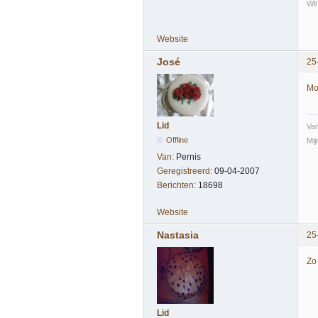
Wil
Website
José
25
Moo
Lid
Va
Offline
Mij
Van:
Pernis
Geregistreerd:
09-04-2007
Berichten:
18698
Website
Nastasia
25
Zo 
Lid