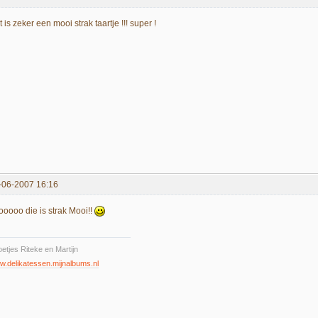
 is zeker een mooi strak taartje !!! super !
-06-2007 16:16
ooooo die is strak Mooi!!
etjes Riteke en Martijn
.delikatessen.mijnalbums.nl