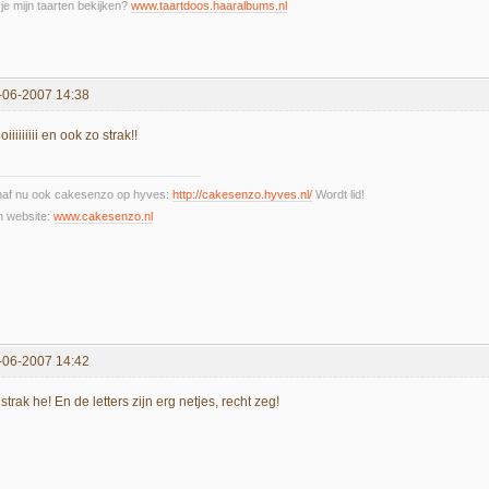
 je mijn taarten bekijken?
www.taartdoos.haaralbums.nl
-06-2007 14:38
iiiiiiiii en ook zo strak!!
naf nu ook cakesenzo op hyves:
http://cakesenzo.hyves.nl/
Wordt lid!
n website:
www.cakesenzo.nl
-06-2007 14:42
strak he! En de letters zijn erg netjes, recht zeg!