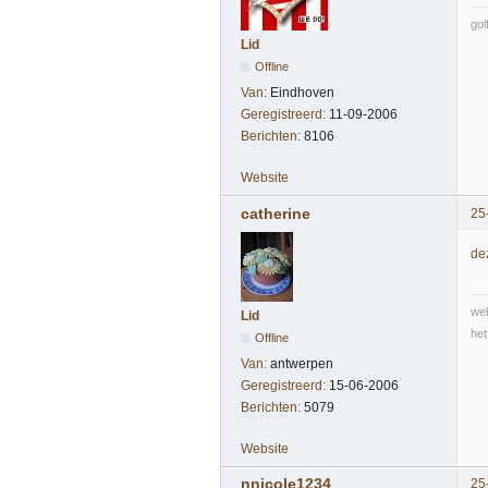
gol
Lid
Offline
Van:
Eindhoven
Geregistreerd:
11-09-2006
Berichten:
8106
Website
catherine
25
de
web
Lid
het
Offline
Van:
antwerpen
Geregistreerd:
15-06-2006
Berichten:
5079
Website
nnicole1234
25