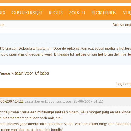
DEX
GEBRUIKERSLIJST
REGELS
ZOEKEN
REGISTREREN
VER
ren.
Actieve on
et forum van DeLeuksteTaarten.nl. Door de opkomst van o.a. social media is het 
topic open was of geopend werd. Dit leidde tot het besluit om het forum definitief te 
»
taart voor juf babs
Parade
Log eers
-06-2007 14:11
Laatst bewerkt door taartdoos (25-06-2007 14:11)
or de juf van Sterre een minitaartje met een bloem. Ze is morgen jarig en alle k
n bloementaart geldt dan toch ook, hihi!
lerlei nieuws geprobeerd: mijn smoother *zucht, wat een lekker ding* een bloemen 
spoten van icing en de beruchte tappits!