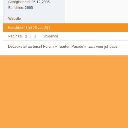
Geregistreerd:
25-12-2006
Berichten:
2665
Website
Berichten [ 1 tot 25 van 29 ]
Pagina's
1
2
Volgende
DeLeuksteTaarten.nl Forum
»
Taarten Parade
»
taart voor juf babs