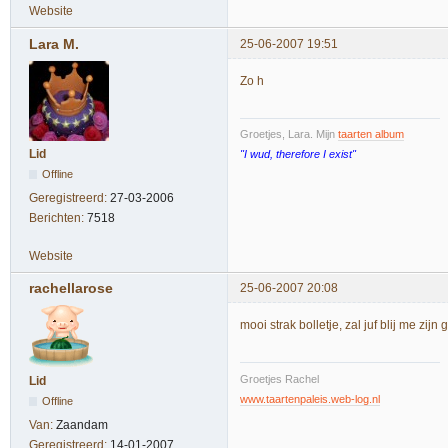
Website
Lara M.
25-06-2007 19:51
Zo h
Groetjes, Lara. Mijn
taarten album
Lid
"I wud, therefore I exist"
Offline
Geregistreerd:
27-03-2006
Berichten:
7518
Website
rachellarose
25-06-2007 20:08
mooi strak bolletje, zal juf blij me zijn
Groetjes Rachel
Lid
www.taartenpaleis.web-log.nl
Offline
Van:
Zaandam
Geregistreerd:
14-01-2007