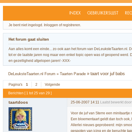
INDEX
GEBRUIKERSLIJST
REG
Je bent niet ingelogd.
Inloggen of registreren.
Het forum gaat sluiten
Aan alles komt een einde... zo ook aan het forum van DeLeuksteTaarten.nl. 
tot er de laatste jaren nog maar een enkel topic open was of geopend werd. Dit l
en gezelligheid afgelopen jaren! -XXX-
»
taart voor juf babs
DeLeuksteTaarten.nl Forum
»
Taarten Parade
Pagina's
1
2
Volgende
Berichten [ 1 tot 25 van 29 ]
taartdoos
25-06-2007 14:11
Laatst bewerkt door
Voor de juf van Sterre een minitaart
Een bloementaart geldt dan toch ook, h
Allerlei nieuws geprobeerd: mijn smoo
gespoten van icing en de beruchte tap