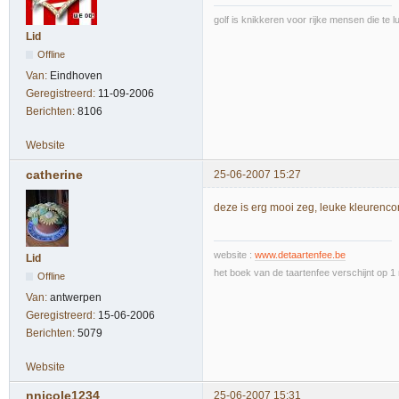
golf is knikkeren voor rijke mensen die te l
Lid
Offline
Van:
Eindhoven
Geregistreerd:
11-09-2006
Berichten:
8106
Website
catherine
25-06-2007 15:27
deze is erg mooi zeg, leuke kleurenco
website :
www.detaartenfee.be
Lid
het boek van de taartenfee verschijnt op 
Offline
Van:
antwerpen
Geregistreerd:
15-06-2006
Berichten:
5079
Website
nnicole1234
25-06-2007 15:31