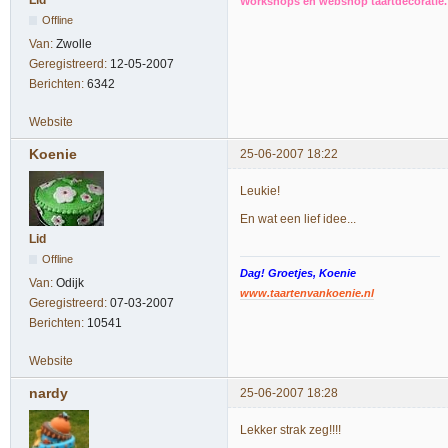
Workshops en webshop taartdecoratie. 
Offline
Van:
Zwolle
Geregistreerd:
12-05-2007
Berichten:
6342
Website
Koenie
25-06-2007 18:22
Leukie!
En wat een lief idee...
Lid
Offline
Dag! Groetjes, Koenie
Van:
Odijk
www.taartenvankoenie.nl
Geregistreerd:
07-03-2007
Berichten:
10541
Website
nardy
25-06-2007 18:28
Lekker strak zeg!!!!