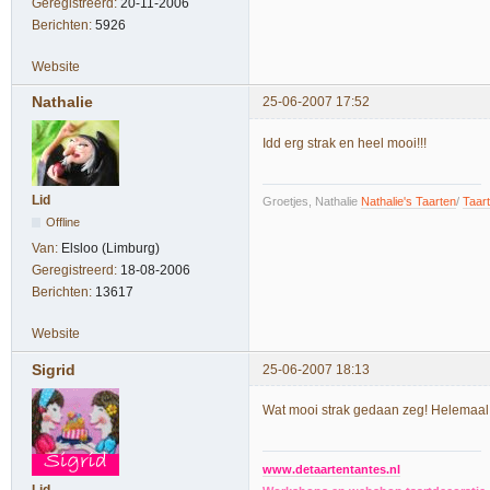
Geregistreerd:
20-11-2006
Berichten:
5926
Website
Nathalie
25-06-2007 17:52
Idd erg strak en heel mooi!!!
Lid
Groetjes, Nathalie
Nathalie's Taarten
/
Taar
Offline
Van:
Elsloo (Limburg)
Geregistreerd:
18-08-2006
Berichten:
13617
Website
Sigrid
25-06-2007 18:13
Wat mooi strak gedaan zeg! Helemaa
www.detaartentantes.nl
Lid