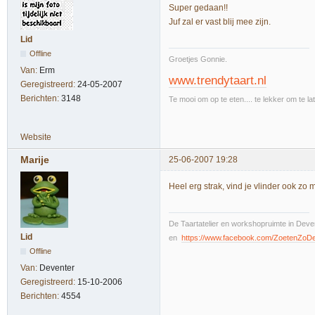
Super gedaan!!
Juf zal er vast blij mee zijn.
Lid
Offline
Groetjes Gonnie.
Van:
Erm
www.trendytaart.nl
Geregistreerd:
24-05-2007
Berichten:
3148
Te mooi om op te eten.... te lekker om te la
Website
Marije
25-06-2007 19:28
Heel erg strak, vind je vlinder ook zo m
De Taartatelier en workshopruimte in Deven
Lid
en
https://www.facebook.com/ZoetenZoD
Offline
Van:
Deventer
Geregistreerd:
15-10-2006
Berichten:
4554