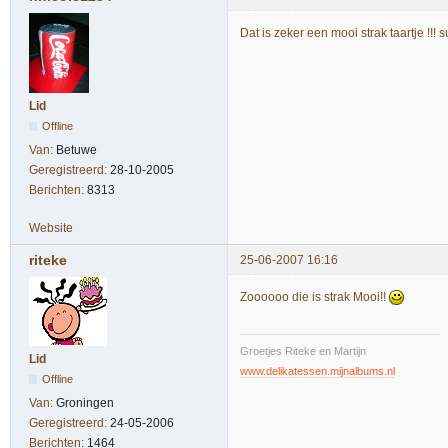
Dat is zeker een mooi strak taartje !!! s
Lid
Offline
Van:
Betuwe
Geregistreerd:
28-10-2005
Berichten:
8313
Website
riteke
25-06-2007 16:16
Zoooooo die is strak Mooi!!
Groetjes Riteke en Martijn
Lid
www.delikatessen.mijnalbums.nl
Offline
Van:
Groningen
Geregistreerd:
24-05-2006
Berichten:
1464