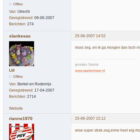
Offline
Van:
Utrecht
Geregistreerd:
09-06-2007
Berichten:
274
slankesas
25-06-2007 14:52
mooi zeg..en ik ga morgen dan toch ma
groetjes Saskia
Lid
www.taartenmeer.nl
Offline
Van:
Berkel en Rodenrijs
Geregistreerd:
17-04-2007
Berichten:
2714
Website
rianne1970
25-06-2007 15:12
wow super strak zeg,enne heel erg mo