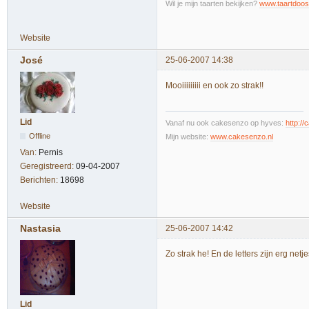
Wil je mijn taarten bekijken?
www.taartdoos
Website
José
25-06-2007 14:38
Mooiiiiiiiii en ook zo strak!!
Lid
Vanaf nu ook cakesenzo op hyves:
http:/
Offline
Mijn website:
www.cakesenzo.nl
Van:
Pernis
Geregistreerd:
09-04-2007
Berichten:
18698
Website
Nastasia
25-06-2007 14:42
Zo strak he! En de letters zijn erg netje
Lid