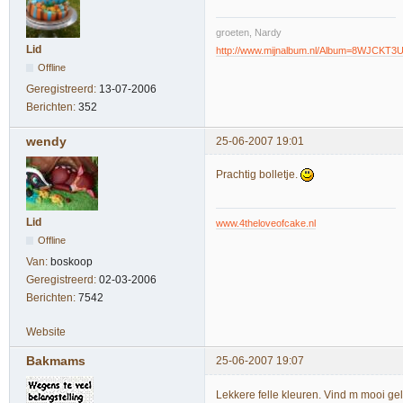
groeten, Nardy
Lid
http://www.mijnalbum.nl/Album=8WJCKT3
Offline
Geregistreerd:
13-07-2006
Berichten:
352
wendy
25-06-2007 19:01
Prachtig bolletje.
Lid
www.4theloveofcake.nl
Offline
Van:
boskoop
Geregistreerd:
02-03-2006
Berichten:
7542
Website
Bakmams
25-06-2007 19:07
Lekkere felle kleuren. Vind m mooi gel