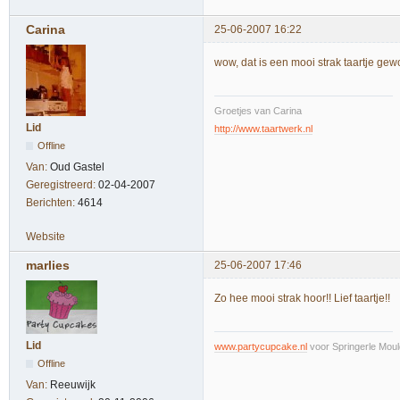
Carina
25-06-2007 16:22
wow, dat is een mooi strak taartje ge
Groetjes van Carina
Lid
http://www.taartwerk.nl
Offline
Van:
Oud Gastel
Geregistreerd:
02-04-2007
Berichten:
4614
Website
marlies
25-06-2007 17:46
Zo hee mooi strak hoor!! Lief taartje!!
Lid
www.partycupcake.nl
voor Springerle Moul
Offline
Van:
Reeuwijk