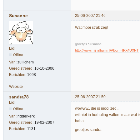
Susanne
25-06-2007 21:46
Wat mooi strak zeg!
groetjes Susanne
Lid
http://www.mijnalbum.nl/Album=IPX4UXNT
Offline
Van:
zuilichem
Geregistreerd:
16-10-2006
Berichten:
1098
Website
sandra78
25-06-2007 21:50
Lid
wowww.. die is mooi zeg..
Offline
wil niet in herhaling vallen, maar wat is ie
Van:
ridderkerk
haha.
Geregistreerd:
19-02-2007
Berichten:
1131
groetjes sandra