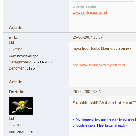
groetjes sandra
www.sandrastaarten.nl
Website
mita
25-06-2007 23:57
Lid
mooi hoor, leuke kleur groen en je vli
Offline
Van:
bovenkarspel
Geregistreerd:
26-03-2007
http://www.mitascakes.mijnalbum.nl
Berichten:
3195
Website
Dorieke
26-06-2007 08:45
Strakkkkkkkkk!!!! Wat vond juf er van?
Lid
- My therapist told me the way to achieve tr
Offline
chocolate cake. I feel better already -
Van:
Zaandam