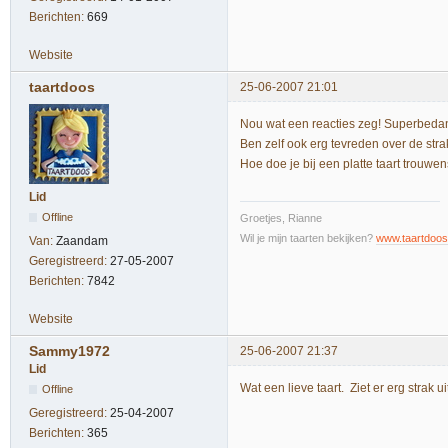
Berichten:
669
Website
taartdoos
25-06-2007 21:01
Nou wat een reacties zeg! Superbedan
Ben zelf ook erg tevreden over de str
Hoe doe je bij een platte taart trouw
Lid
Offline
Groetjes, Rianne
Wil je mijn taarten bekijken?
www.taartdoos
Van:
Zaandam
Geregistreerd:
27-05-2007
Berichten:
7842
Website
Sammy1972
25-06-2007 21:37
Lid
Wat een lieve taart. Ziet er erg strak ui
Offline
Geregistreerd:
25-04-2007
Berichten:
365