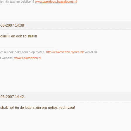
 je mijn taarten bekijken?
www.taartdoos.haaralbums.nl
-06-2007 14:38
iiiiiiiii en ook zo strak!!
naf nu ook cakesenzo op hyves:
http://cakesenzo.hyves.nl/
Wordt lid!
n website:
www.cakesenzo.nl
-06-2007 14:42
strak he! En de letters zijn erg netjes, recht zeg!