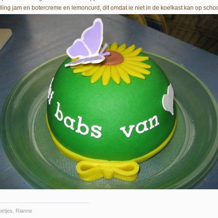
lling jam en botercreme en lemoncurd, dit omdat ie niet in de koelkast kan op school
etjes, Rianne