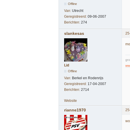
Offline
Van:
Utrecht
Geregistreerd:
09-06-2007
Berichten:
274
slankesas
25
mo
gro
Lid
www
Offline
Van:
Berkel en Rodenrijs
Geregistreerd:
17-04-2007
Berichten:
2714
Website
rianne1970
25
wo