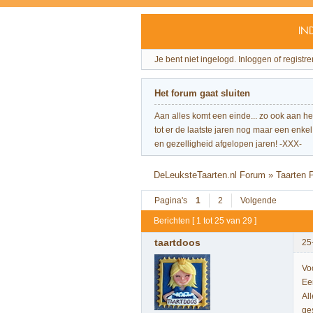
IN
Je bent niet ingelogd.
Inloggen of registre
Het forum gaat sluiten
Aan alles komt een einde... zo ook aan h
tot er de laatste jaren nog maar een enkel 
en gezelligheid afgelopen jaren! -XXX-
DeLeuksteTaarten.nl Forum
»
Taarten 
Pagina's
1
2
Volgende
Berichten [ 1 tot 25 van 29 ]
taartdoos
25
Vo
Ee
Al
ge