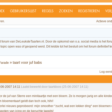
DEX
GEBRUIKERSLIJST
REGELS
ZOEKEN
REGISTREREN
VER
ren.
Actieve on
et forum van DeLeuksteTaarten.nl. Door de opkomst van o.a. social media is het 
topic open was of geopend werd. Dit leidde tot het besluit om het forum definitief te 
»
taart voor juf babs
Parade
Log eers
-06-2007 14:11
Laatst bewerkt door taartdoos (25-06-2007 14:11)
or de juf van Sterre een minitaartje met een bloem. Ze is morgen jarig en alle k
n bloementaart geldt dan toch ook, hihi!
lerlei nieuws geprobeerd: mijn smoother *zucht, wat een lekker ding* een bloemen 
spoten van icing en de beruchte tappits!