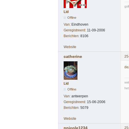
gol
Lid
Offline
Van:
Eindhoven
Geregistreerd:
11-09-2006
Berichten:
8106
Website
catherine
25
de
web
Lid
het
Offline
Van:
antwerpen
Geregistreerd:
15-06-2006
Berichten:
5079
Website
nnicole1234
25