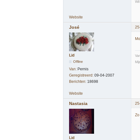
Wil
Website
José
25
Moo
Lid
Va
Offline
Mij
Van:
Pernis
Geregistreerd:
09-04-2007
Berichten:
18698
Website
Nastasia
25
Zo 
Lid