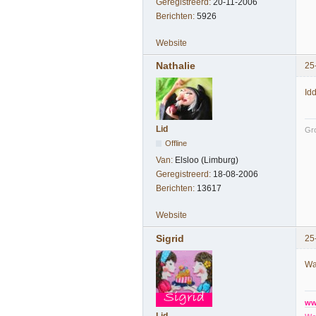
Geregistreerd:
20-11-2006
Berichten:
5926
Website
Nathalie
25
Idd
Lid
Gro
Offline
Van:
Elsloo (Limburg)
Geregistreerd:
18-08-2006
Berichten:
13617
Website
Sigrid
25
Wa
ww
Lid