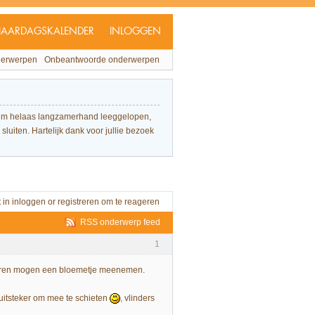
JAARDAGSKALENDER
INLOGGEN
derwerpen
Onbeantwoorde onderwerpen
forum helaas langzamerhand leeggelopen,
sluiten. Hartelijk dank voor jullie bezoek
t in
inloggen
or
registreren
om te reageren
RSS onderwerp feed
1
inderen mogen een bloemetje meenemen.
uitsteker om mee te schieten
, vlinders