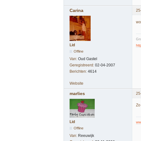
Carina
25
wo
Gro
Lid
htt
Offline
Van:
Oud Gastel
Geregistreerd:
02-04-2007
Berichten:
4614
Website
marlies
25
Zo 
Lid
ww
Offline
Van:
Reeuwijk