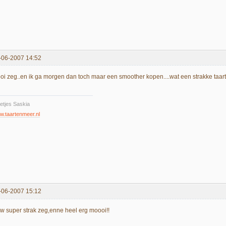
-06-2007 14:52
oi zeg..en ik ga morgen dan toch maar een smoother kopen....wat een strakke taart
etjes Saskia
.taartenmeer.nl
-06-2007 15:12
w super strak zeg,enne heel erg moooi!!