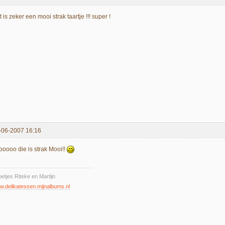
 is zeker een mooi strak taartje !!! super !
-06-2007 16:16
ooooo die is strak Mooi!!
etjes Riteke en Martijn
.delikatessen.mijnalbums.nl