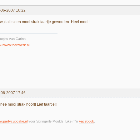
-06-2007 16:22
w, dat is een mooi strak taartje geworden. Heel mooi!
etjes van Carina
p://www.taartwerk.nl
-06-2007 17:46
hee mooi strak hoor!! Lief taartje!!
w.partycupcake.nl
voor Springerle Moulds! Like m'n
Facebook
.