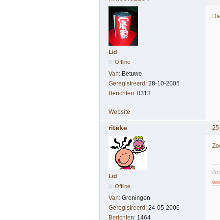
Dat
Lid
Offline
Van:
Betuwe
Geregistreerd:
28-10-2005
Berichten:
8313
Website
riteke
25
Zo
Gro
Lid
www
Offline
Van:
Groningen
Geregistreerd:
24-05-2006
Berichten:
1464