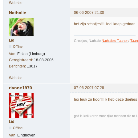
Website
Nathalie
06-06-2007 21:30
het zijn schatjes!!! Heel knap gedaan.
Lid
Groetjes, Nathalie
Nathalie's Taarten
/
Taar
Offline
Van:
Elsloo (Limburg)
Geregistreerd:
18-08-2006
Berichten:
13617
Website
rianne1970
07-06-2007 07:28
hoi leuk zo hoor!!! Ik heb deze diertjes
golf is knikkeren voor rijke mensen die te l
Lid
Offline
Van:
Eindhoven