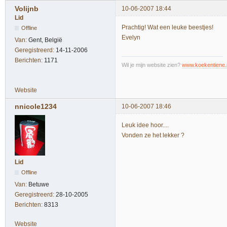
Volijnb
10-06-2007 18:44
Lid
Prachtig! Wat een leuke beestjes!
Offline
Evelyn
Van:
Gent, België
Geregistreerd:
14-11-2006
Berichten:
1171
Wil je mijn website zien?
www.koekentiene.
Website
nnicole1234
10-06-2007 18:46
Leuk idee hoor....
Vonden ze het lekker ?
Lid
Offline
Van:
Betuwe
Geregistreerd:
28-10-2005
Berichten:
8313
Website