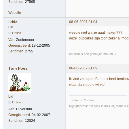
Berichten:
27565
Website
Ikkie
06-06-2007 21:04
Lid
weet je niet wat je gaat maken???
Offline
deze cupcakes zijn toch zeker al mooi
Van:
Zoetermeer
Geregistreerd:
18-12-2005
Berichten:
2755
cateren is ook gebakjes maken :)
Tom Poes
06-06-2007 21:09
Ik vind ze super! Ben ook heel benieuw
waar dan, goeie winkel!
Lid
Tot taarts, Yvonne
Offline
Mijn lijfspreuk: "ik blink in niks uit, maar i
Van:
Hilversum
Geregistreerd:
04-02-2007
Berichten:
12824