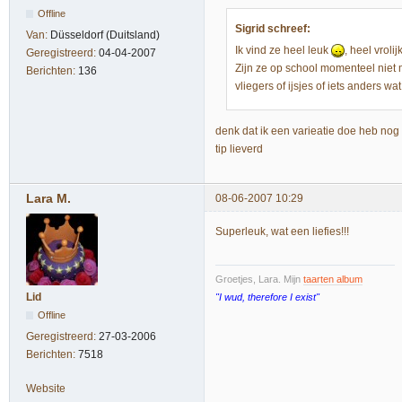
Offline
Sigrid schreef:
Van:
Düsseldorf (Duitsland)
Ik vind ze heel leuk
, heel vrolijk
Geregistreerd:
04-04-2007
Zijn ze op school momenteel niet
Berichten:
136
vliegers of ijsjes of iets anders w
denk dat ik een varieatie doe heb nog
tip lieverd
Lara M.
08-06-2007 10:29
Superleuk, wat een liefies!!!
Groetjes, Lara. Mijn
taarten album
Lid
"I wud, therefore I exist"
Offline
Geregistreerd:
27-03-2006
Berichten:
7518
Website