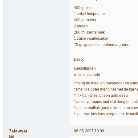
400 gr. meel
1 zakje bakpoeder
200 gr. suiker
2 eieren
280 ml. karnemelk
1 zakje vanillesuiker
75 gr. gesmolten boter/margarine
Deco:
suikerfiguren
witte chocolade
*meng de meel en bakpoeder en suik
*smelt de boter meng het met de karne
*mix dan alles tot een gald deeg
*vol de vormpjes met wat deeg en ba
*laat de muffins goed afkoelen en sm
*spuit wat kris kras strepen op de muff
7alawyat
08-06-2007 10:09
Lid