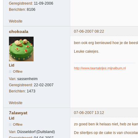
Geregistreerd:
11-09-2006
Berichten:
8106
Website
chokoala
07-06-2007 08:22
ben ook erg benieuwd hoe je de beestj
Leuke cakejes.
Lid
http://www.taartateljee.mijnalbum.nl
Offline
Van:
sassenheim
Geregistreerd:
22-02-2007
Berichten:
1473
Website
7alawyat
07-06-2007 13:12
Lid
zo goed ben ik helaas niet, heb ze kan
Offline
Van:
Düsseldorf (Duitsland)
De sliertjes op de cake is van chocol
Geregistreerd:
04-04-2007