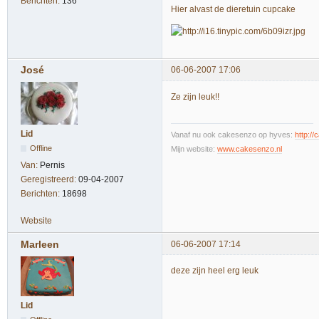
Berichten:
136
Hier alvast de dieretuin cupcake
José
06-06-2007 17:06
Ze zijn leuk!!
Lid
Vanaf nu ook cakesenzo op hyves:
http:/
Offline
Mijn website:
www.cakesenzo.nl
Van:
Pernis
Geregistreerd:
09-04-2007
Berichten:
18698
Website
Marleen
06-06-2007 17:14
deze zijn heel erg leuk
Lid