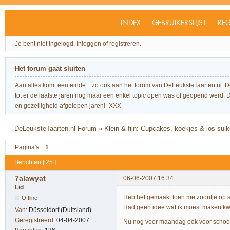
INDEX
GEBRUIKERSLIJST
REG
Je bent niet ingelogd.
Inloggen of registreren.
Het forum gaat sluiten
Aan alles komt een einde... zo ook aan het forum van DeLeuksteTaarten.nl. 
tot er de laatste jaren nog maar een enkel topic open was of geopend werd. Dit l
en gezelligheid afgelopen jaren! -XXX-
DeLeuksteTaarten.nl Forum
»
Klein & fijn: Cupcakes, koekjes & los sui
Pagina's
1
Berichten [ 25 ]
7alawyat
06-06-2007 16:34
Lid
Heb het gemaakt toen me zoontje op s
Offline
Had geen idee wat ik moest maken kw
Van:
Düsseldorf (Duitsland)
Geregistreerd:
04-04-2007
Nu nog voor maandag ook voor school 