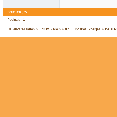
Berichten [ 25 ]
Pagina's
1
DeLeuksteTaarten.nl Forum
»
Klein & fijn: Cupcakes, koekjes & los sui