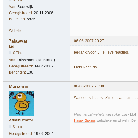
Van:
Reeuwijk
Geregistreerd:
20-11-2006
Berichten:
5926
Website
7alawyat
06-06-2007 20:27
Lid
bedankt voor jullie lieve reacties.
Offline
Van:
Düsseldorf (Duitsland)
Geregistreerd:
04-04-2007
Liefs Rachida
Berichten:
136
Marianne
06-06-2007 21:00
Wat een schatjes!! Zijn dat van icing g
Maar het zal wel iets van suiker zijn
- Bløf
Administrator
Happy Baking
, webwinkel en winkel in De
Offline
Geregistreerd:
19-06-2004