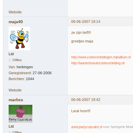
Website
maja40
06-06-2007 19:14
ze zijn lief!!!!
groetjes maja
Lid
http://www.zoeteverleidingen.mijnalbum.nl
Offline
http://taartenhuisdezoeteverleiding.nl/
Van:
herkingen
Geregistreerd:
27-06-2006
Berichten:
1044
Website
marlies
06-06-2007 19:42
Leuk hoor!!!
Lid
www.partycupcake.nl
voor Springerle Moul
Offline