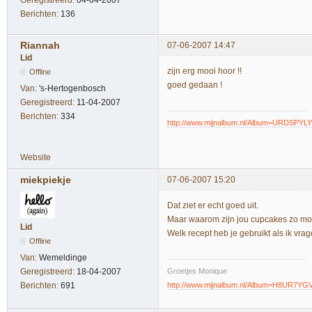
Berichten:
136
Riannah
07-06-2007 14:47
Lid
zijn erg mooi hoor !!
Offline
goed gedaan !
Van:
's-Hertogenbosch
Geregistreerd:
11-04-2007
Berichten:
334
http://www.mijnalbum.nl/Album=URDSPYLY
Website
miekpiekje
07-06-2007 15:20
Dat ziet er echt goed uit.
Maar waarom zijn jou cupcakes zo moo
Lid
Welk recept heb je gebruikt als ik v
Offline
Van:
Wemeldinge
Groetjes Monique
Geregistreerd:
18-04-2007
http://www.mijnalbum.nl/Album=H8UR7YG
Berichten:
691