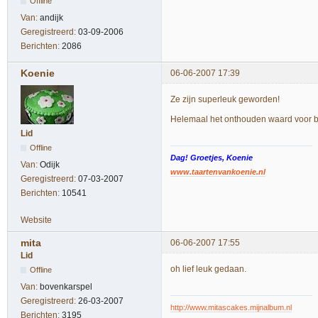
Offline
Van:
andijk
Geregistreerd:
03-09-2006
Berichten:
2086
Koenie
06-06-2007 17:39
Ze zijn superleuk geworden!
Helemaal het onthouden waard voor bi
Lid
Offline
Dag! Groetjes, Koenie
Van:
Odijk
www.taartenvankoenie.nl
Geregistreerd:
07-03-2007
Berichten:
10541
Website
mita
06-06-2007 17:55
Lid
oh lief leuk gedaan.
Offline
Van:
bovenkarspel
Geregistreerd:
26-03-2007
http://www.mitascakes.mijnalbum.nl
Berichten:
3195