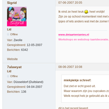
Sigrid
07-06-2007 20:05
Ik vind ze heel leuk
, heel vrolijk!
Zijn ze op school momenteel niet met
ijsjes of iets anders wat met de zomer
Lid
Offline
www.detaartentantes.nl
Workshops en webshop taartdecoratie. 
Van:
Zwolle
Geregistreerd:
12-05-2007
Berichten:
6342
Website
7alawyat
08-06-2007 10:08
Lid
Offline
miekpiekje schreef:
Van:
Düsseldorf (Duitsland)
Dat ziet er echt goed uit.
Geregistreerd:
04-04-2007
Maar waarom zijn jou cupcakes zo
Berichten:
136
Welk recept heb je gebruikt als 
dit is het recept lieverd.