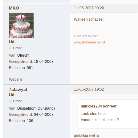
MKO
11-06-2007 09:20
Wat een schatjes!
Groetjes Maaike
Lid
www.lekkerenzoet.nl
Offline
Van:
Utrecht
Geregistreerd:
18-04-2007
Berichten:
591
Website
7alawyat
11-06-2007 19:52
Lid
Offline
nnicole1234 schreef:
Van:
Düsseldorf (Duitsland)
Leuk idee hoor....
Geregistreerd:
04-04-2007
Vonden ze het lekker ?
Berichten:
136
gelukkig wel ja