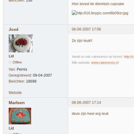
Berichten:
136
Hier alvast de dieretuin cupcake
José
06-06-2007 17:06
Ze zijn leuk!!
Lid
Vanaf nu ook cakesenzo op hyves:
http:/
Offline
Mijn website:
www.cakesenzo.nl
Van:
Pernis
Geregistreerd:
09-04-2007
Berichten:
18698
Website
Marleen
06-06-2007 17:14
deze zijn heel erg leuk
Lid