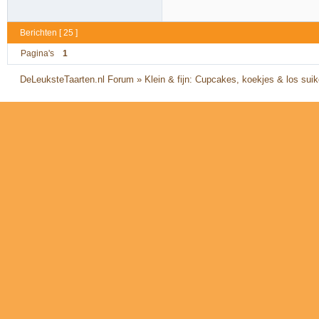
Berichten [ 25 ]
Pagina's
1
DeLeuksteTaarten.nl Forum
»
Klein & fijn: Cupcakes, koekjes & los sui