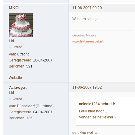
MKO
11-06-2007 09:20
Wat een schatjes!
Groetjes Maaike
Lid
www.lekkerenzoet.nl
Offline
Van:
Utrecht
Geregistreerd:
18-04-2007
Berichten:
591
Website
7alawyat
11-06-2007 19:52
Lid
Offline
nnicole1234 schreef:
Van:
Düsseldorf (Duitsland)
Leuk idee hoor....
Geregistreerd:
04-04-2007
Vonden ze het lekker ?
Berichten:
136
gelukkig wel ja