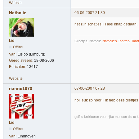
Website
Nathalie
06-06-2007 21:30
het zijn schatjes!!! Heel knap gedaan.
Lid
Groetjes, Nathalie
Nathalie's Taarten
/
Taar
Offline
Van:
Elsloo (Limburg)
Geregistreerd:
18-08-2006
Berichten:
13617
Website
rianne1970
07-06-2007 07:28
hoi leuk zo hoor!!! Ik heb deze diertjes
golf is knikkeren voor rijke mensen die te l
Lid
Offline
Van:
Eindhoven