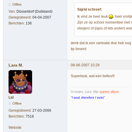
Offline
Sigrid schreef:
Van:
Düsseldorf (Duitsland)
Ik vind ze heel leuk
, heel vrolijk
Geregistreerd:
04-04-2007
Zijn ze op school momenteel niet
Berichten:
136
vliegers of ijsjes of iets anders w
denk dat ik een varieatie doe heb nog
tip lieverd
Lara M.
08-06-2007 10:29
Superleuk, wat een liefies!!!
Groetjes, Lara. Mijn
taarten album
Lid
"I wud, therefore I exist"
Offline
Geregistreerd:
27-03-2006
Berichten:
7518
Website