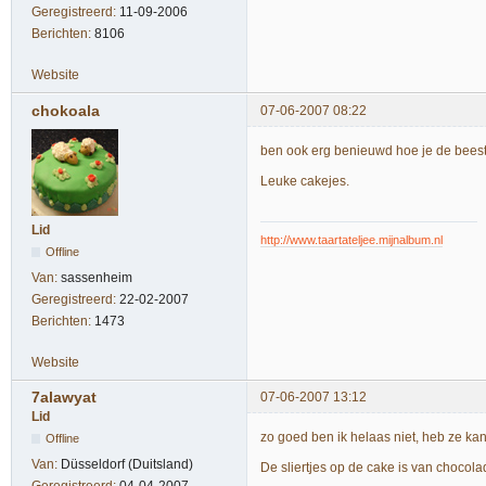
Geregistreerd:
11-09-2006
Berichten:
8106
Website
chokoala
07-06-2007 08:22
ben ook erg benieuwd hoe je de beestj
Leuke cakejes.
Lid
http://www.taartateljee.mijnalbum.nl
Offline
Van:
sassenheim
Geregistreerd:
22-02-2007
Berichten:
1473
Website
7alawyat
07-06-2007 13:12
Lid
zo goed ben ik helaas niet, heb ze kan
Offline
Van:
Düsseldorf (Duitsland)
De sliertjes op de cake is van chocol
Geregistreerd:
04-04-2007