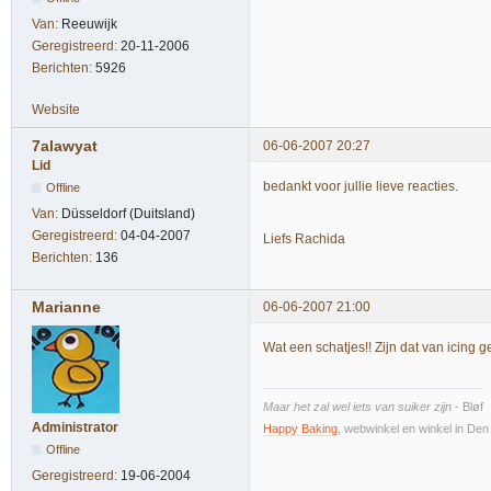
Van:
Reeuwijk
Geregistreerd:
20-11-2006
Berichten:
5926
Website
7alawyat
06-06-2007 20:27
Lid
bedankt voor jullie lieve reacties.
Offline
Van:
Düsseldorf (Duitsland)
Geregistreerd:
04-04-2007
Liefs Rachida
Berichten:
136
Marianne
06-06-2007 21:00
Wat een schatjes!! Zijn dat van icing g
Maar het zal wel iets van suiker zijn
- Bløf
Administrator
Happy Baking
, webwinkel en winkel in De
Offline
Geregistreerd:
19-06-2004