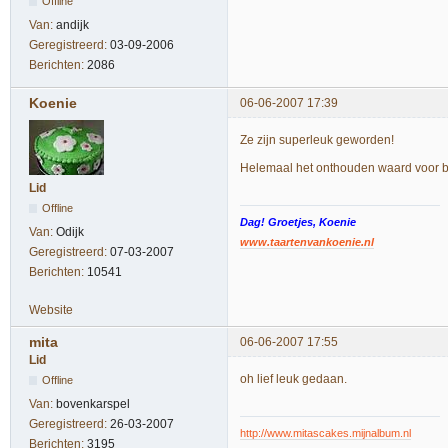
Offline
Van:
andijk
Geregistreerd:
03-09-2006
Berichten:
2086
Koenie
06-06-2007 17:39
Ze zijn superleuk geworden!
Helemaal het onthouden waard voor bi
Lid
Offline
Dag! Groetjes, Koenie
Van:
Odijk
www.taartenvankoenie.nl
Geregistreerd:
07-03-2007
Berichten:
10541
Website
mita
06-06-2007 17:55
Lid
oh lief leuk gedaan.
Offline
Van:
bovenkarspel
Geregistreerd:
26-03-2007
http://www.mitascakes.mijnalbum.nl
Berichten:
3195