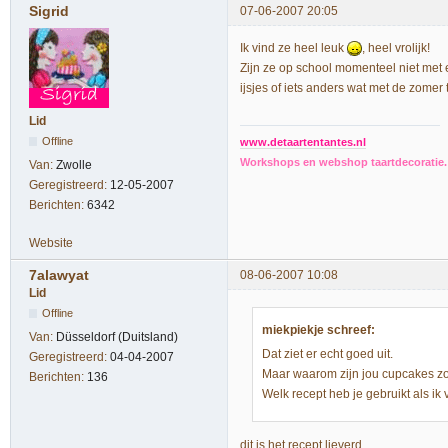
Sigrid
07-06-2007 20:05
Ik vind ze heel leuk
, heel vrolijk!
Zijn ze op school momenteel niet met
ijsjes of iets anders wat met de zomer
Lid
Offline
www.detaartentantes.nl
Workshops en webshop taartdecoratie. 
Van:
Zwolle
Geregistreerd:
12-05-2007
Berichten:
6342
Website
7alawyat
08-06-2007 10:08
Lid
Offline
miekpiekje schreef:
Van:
Düsseldorf (Duitsland)
Dat ziet er echt goed uit.
Geregistreerd:
04-04-2007
Maar waarom zijn jou cupcakes zo
Berichten:
136
Welk recept heb je gebruikt als 
dit is het recept lieverd.