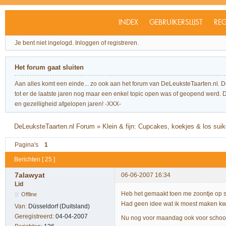
INDEX
GEBRUIKERSLIJST
REG
Je bent niet ingelogd.
Inloggen of registreren.
Het forum gaat sluiten
Aan alles komt een einde... zo ook aan het forum van DeLeuksteTaarten.nl. 
tot er de laatste jaren nog maar een enkel topic open was of geopend werd. Dit l
en gezelligheid afgelopen jaren! -XXX-
DeLeuksteTaarten.nl Forum
»
Klein & fijn: Cupcakes, koekjes & los sui
Pagina's
1
Berichten [ 25 ]
7alawyat
06-06-2007 16:34
Lid
Heb het gemaakt toen me zoontje op s
Offline
Had geen idee wat ik moest maken kw
Van:
Düsseldorf (Duitsland)
Geregistreerd:
04-04-2007
Nu nog voor maandag ook voor school 