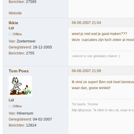
Berichten:
27565
Website
Ikkie
06-06-2007 21:04
Lid
weet je niet wat je gaat maken???
Offline
deze cupcakes zijn toch zeker al mooi
Van:
Zoetermeer
Geregistreerd:
18-12-2005
Berichten:
2755
cateren is ook gebakjes maken :)
Tom Poes
06-06-2007 21:09
Ik vind ze super! Ben ook heel benieuw
waar dan, goeie winkel!
Lid
Tot taarts, Yvonne
Offline
Mijn lijfspreuk: "ik blink in niks uit, maar i
Van:
Hilversum
Geregistreerd:
04-02-2007
Berichten:
12824