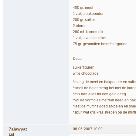
400 gr. meel
1 zakje bakpoeder
200 gr. suiker
2 eieren
280 ml. karnemelk
1 zakje vanillesuiker
75 gr. gesmolten boter/margarine
Deco:
suikerfiguren
witte chocolade
*meng de meel en bakpoeder en suik
*smelt de boter meng het met de karne
*mix dan alles tot een gald deeg
*vol de vormpjes met wat deeg en ba
*laat de muffins goed afkoelen en sm
*spuit wat kris kras strepen op de muff
7alawyat
08-06-2007 10:09
Lid