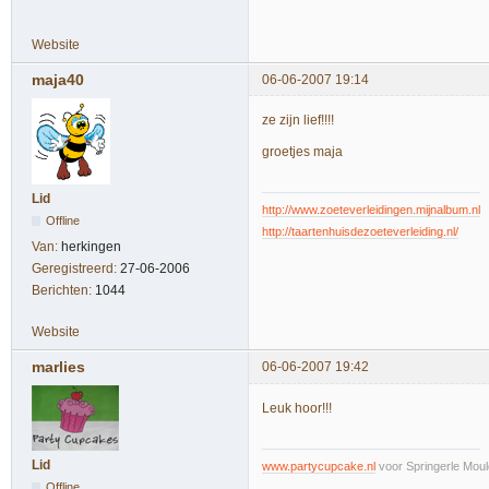
Website
maja40
06-06-2007 19:14
ze zijn lief!!!!
groetjes maja
Lid
http://www.zoeteverleidingen.mijnalbum.nl
Offline
http://taartenhuisdezoeteverleiding.nl/
Van:
herkingen
Geregistreerd:
27-06-2006
Berichten:
1044
Website
marlies
06-06-2007 19:42
Leuk hoor!!!
Lid
www.partycupcake.nl
voor Springerle Moul
Offline