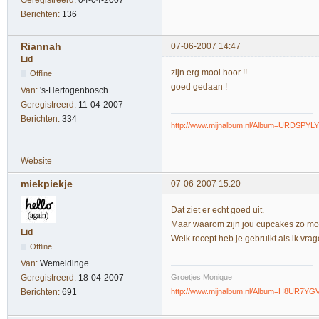
Berichten:
136
Riannah
07-06-2007 14:47
Lid
zijn erg mooi hoor !!
Offline
goed gedaan !
Van:
's-Hertogenbosch
Geregistreerd:
11-04-2007
Berichten:
334
http://www.mijnalbum.nl/Album=URDSPYLY
Website
miekpiekje
07-06-2007 15:20
Dat ziet er echt goed uit.
Maar waarom zijn jou cupcakes zo moo
Lid
Welk recept heb je gebruikt als ik v
Offline
Van:
Wemeldinge
Groetjes Monique
Geregistreerd:
18-04-2007
http://www.mijnalbum.nl/Album=H8UR7YG
Berichten:
691