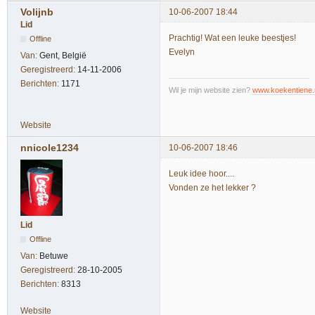
Volijnb
10-06-2007 18:44
Lid
Prachtig! Wat een leuke beestjes!
Offline
Evelyn
Van:
Gent, België
Geregistreerd:
14-11-2006
Berichten:
1171
Wil je mijn website zien?
www.koekentiene.
Website
nnicole1234
10-06-2007 18:46
Leuk idee hoor....
Vonden ze het lekker ?
Lid
Offline
Van:
Betuwe
Geregistreerd:
28-10-2005
Berichten:
8313
Website