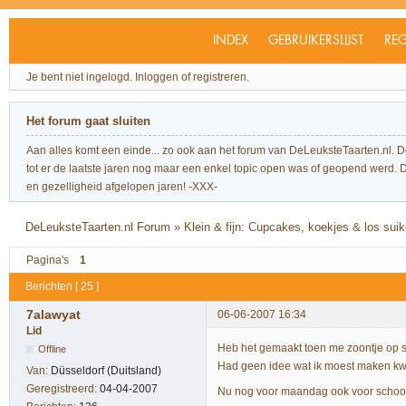
INDEX
GEBRUIKERSLIJST
REG
Je bent niet ingelogd.
Inloggen of registreren.
Het forum gaat sluiten
Aan alles komt een einde... zo ook aan het forum van DeLeuksteTaarten.nl. 
tot er de laatste jaren nog maar een enkel topic open was of geopend werd. Dit l
en gezelligheid afgelopen jaren! -XXX-
DeLeuksteTaarten.nl Forum
»
Klein & fijn: Cupcakes, koekjes & los sui
Pagina's
1
Berichten [ 25 ]
7alawyat
06-06-2007 16:34
Lid
Heb het gemaakt toen me zoontje op s
Offline
Had geen idee wat ik moest maken kw
Van:
Düsseldorf (Duitsland)
Geregistreerd:
04-04-2007
Nu nog voor maandag ook voor school 