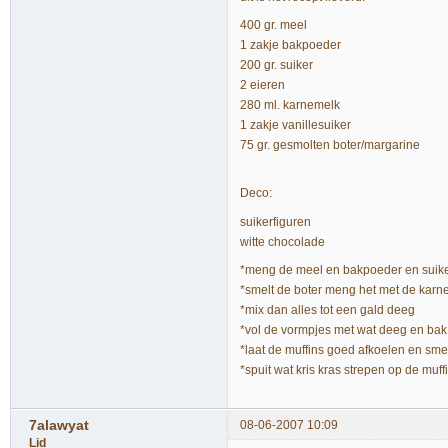
400 gr. meel
1 zakje bakpoeder
200 gr. suiker
2 eieren
280 ml. karnemelk
1 zakje vanillesuiker
75 gr. gesmolten boter/margarine
Deco:
suikerfiguren
witte chocolade
*meng de meel en bakpoeder en suik
*smelt de boter meng het met de karne
*mix dan alles tot een gald deeg
*vol de vormpjes met wat deeg en ba
*laat de muffins goed afkoelen en sm
*spuit wat kris kras strepen op de muff
7alawyat
08-06-2007 10:09
Lid