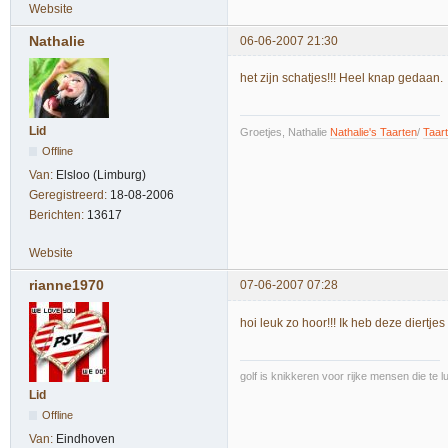
Website
Nathalie
06-06-2007 21:30
het zijn schatjes!!! Heel knap gedaan.
Lid
Groetjes, Nathalie
Nathalie's Taarten
/
Taar
Offline
Van:
Elsloo (Limburg)
Geregistreerd:
18-08-2006
Berichten:
13617
Website
rianne1970
07-06-2007 07:28
hoi leuk zo hoor!!! Ik heb deze diertjes
golf is knikkeren voor rijke mensen die te l
Lid
Offline
Van:
Eindhoven