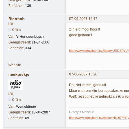
Berichten:
136
Riannah
07-06-2007 14:47
Lid
zijn erg mooi hoor !!
Offline
goed gedaan !
Van:
's-Hertogenbosch
Geregistreerd:
11-04-2007
Berichten:
334
http://www.mijnalbum.nl/Album=URDSPYLY
Website
miekpiekje
07-06-2007 15:20
Dat ziet er echt goed uit.
Maar waarom zijn jou cupcakes zo moo
Lid
Welk recept heb je gebruikt als ik v
Offline
Van:
Wemeldinge
Groetjes Monique
Geregistreerd:
18-04-2007
http://www.mijnalbum.nl/Album=H8UR7YG
Berichten:
691