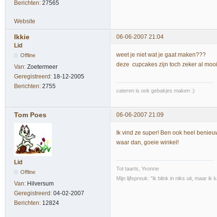
Berichten:
27565
Website
Ikkie
06-06-2007 21:04
Lid
weet je niet wat je gaat maken???
Offline
deze cupcakes zijn toch zeker al mooi
Van:
Zoetermeer
Geregistreerd:
18-12-2005
Berichten:
2755
cateren is ook gebakjes maken :)
Tom Poes
06-06-2007 21:09
Ik vind ze super! Ben ook heel benieuw
waar dan, goeie winkel!
Lid
Tot taarts, Yvonne
Offline
Mijn lijfspreuk: "ik blink in niks uit, maar i
Van:
Hilversum
Geregistreerd:
04-02-2007
Berichten:
12824