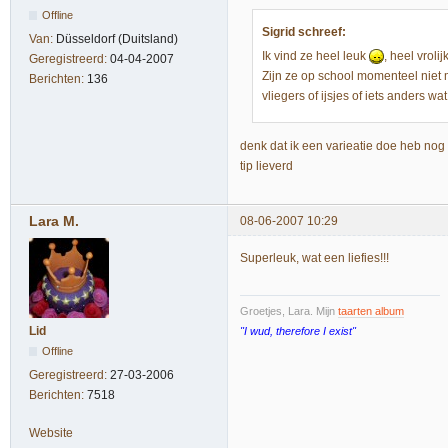
Offline
Sigrid schreef:
Van:
Düsseldorf (Duitsland)
Ik vind ze heel leuk
, heel vrolijk
Geregistreerd:
04-04-2007
Zijn ze op school momenteel niet
Berichten:
136
vliegers of ijsjes of iets anders w
denk dat ik een varieatie doe heb nog
tip lieverd
Lara M.
08-06-2007 10:29
Superleuk, wat een liefies!!!
Groetjes, Lara. Mijn
taarten album
Lid
"I wud, therefore I exist"
Offline
Geregistreerd:
27-03-2006
Berichten:
7518
Website