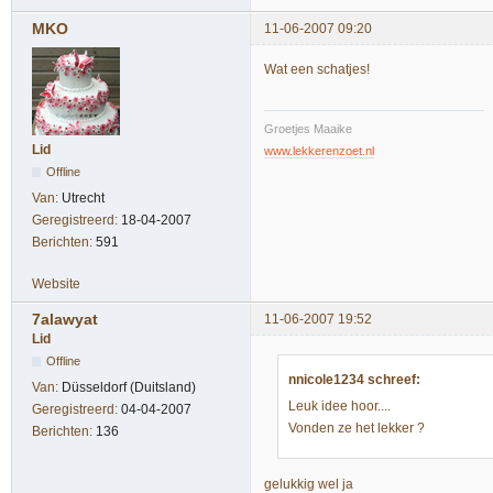
MKO
11-06-2007 09:20
Wat een schatjes!
Groetjes Maaike
Lid
www.lekkerenzoet.nl
Offline
Van:
Utrecht
Geregistreerd:
18-04-2007
Berichten:
591
Website
7alawyat
11-06-2007 19:52
Lid
Offline
nnicole1234 schreef:
Van:
Düsseldorf (Duitsland)
Leuk idee hoor....
Geregistreerd:
04-04-2007
Vonden ze het lekker ?
Berichten:
136
gelukkig wel ja