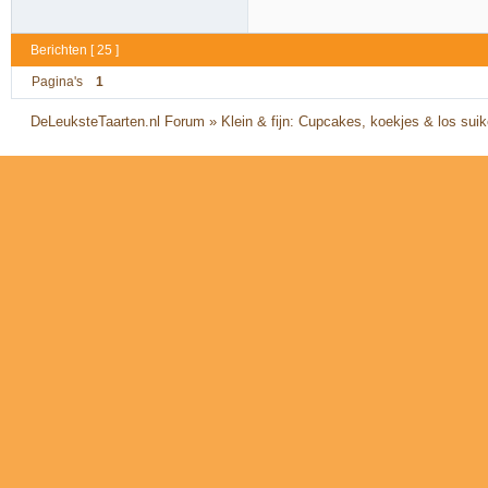
Berichten [ 25 ]
Pagina's
1
DeLeuksteTaarten.nl Forum
»
Klein & fijn: Cupcakes, koekjes & los sui