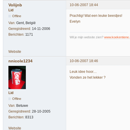
Volijnb
10-06-2007 18:44
Lid
Prachtig! Wat een leuke beestjes!
Offline
Evelyn
Van:
Gent, België
Geregistreerd:
14-11-2006
Berichten:
1171
Wil je mijn website zien?
www.koekentiene.
Website
nnicole1234
10-06-2007 18:46
Leuk idee hoor....
Vonden ze het lekker ?
Lid
Offline
Van:
Betuwe
Geregistreerd:
28-10-2005
Berichten:
8313
Website