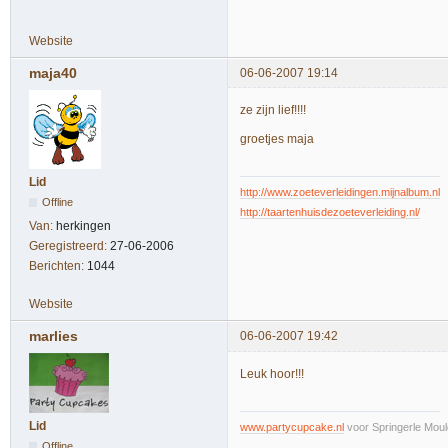
Website
maja40
06-06-2007 19:14
ze zijn lief!!!!
groetjes maja
Lid
http://www.zoeteverleidingen.mijnalbum.nl
Offline
http://taartenhuisdezoeteverleiding.nl/
Van:
herkingen
Geregistreerd:
27-06-2006
Berichten:
1044
Website
marlies
06-06-2007 19:42
Leuk hoor!!!
Lid
www.partycupcake.nl
voor Springerle Moul
Offline