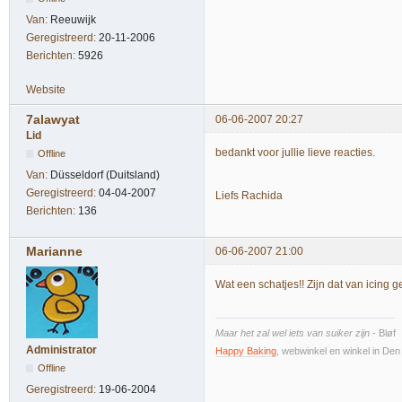
Van:
Reeuwijk
Geregistreerd:
20-11-2006
Berichten:
5926
Website
7alawyat
06-06-2007 20:27
Lid
bedankt voor jullie lieve reacties.
Offline
Van:
Düsseldorf (Duitsland)
Geregistreerd:
04-04-2007
Liefs Rachida
Berichten:
136
Marianne
06-06-2007 21:00
Wat een schatjes!! Zijn dat van icing g
Maar het zal wel iets van suiker zijn
- Bløf
Administrator
Happy Baking
, webwinkel en winkel in De
Offline
Geregistreerd:
19-06-2004