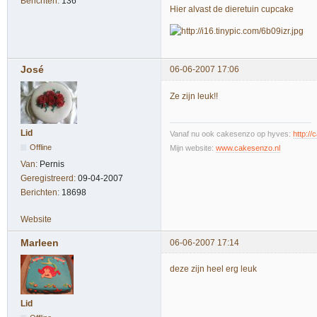
Berichten:
136
Hier alvast de dieretuin cupcake
José
06-06-2007 17:06
Ze zijn leuk!!
Lid
Vanaf nu ook cakesenzo op hyves:
http:/
Offline
Mijn website:
www.cakesenzo.nl
Van:
Pernis
Geregistreerd:
09-04-2007
Berichten:
18698
Website
Marleen
06-06-2007 17:14
deze zijn heel erg leuk
Lid