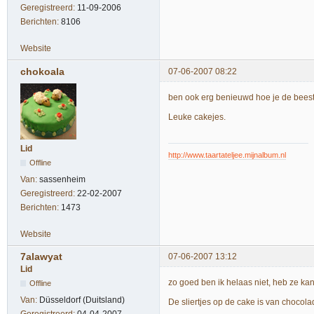
Geregistreerd:
11-09-2006
Berichten:
8106
Website
chokoala
07-06-2007 08:22
ben ook erg benieuwd hoe je de beestj
Leuke cakejes.
Lid
http://www.taartateljee.mijnalbum.nl
Offline
Van:
sassenheim
Geregistreerd:
22-02-2007
Berichten:
1473
Website
7alawyat
07-06-2007 13:12
Lid
zo goed ben ik helaas niet, heb ze kan
Offline
Van:
Düsseldorf (Duitsland)
De sliertjes op de cake is van chocol
Geregistreerd:
04-04-2007