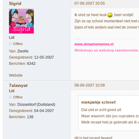
Sigrid
07-06-2007 20:05
Ik vind ze heel leuk
, heel vrolijk!
Zijn ze op school momenteel niet met
ijsjes of iets anders wat met de zomer
Lid
Offline
www.detaartentantes.nl
Workshops en webshop taartdecoratie. 
Van:
Zwolle
Geregistreerd:
12-05-2007
Berichten:
6342
Website
7alawyat
08-06-2007 10:08
Lid
Offline
miekpiekje schreef:
Van:
Düsseldorf (Duitsland)
Dat ziet er echt goed uit.
Geregistreerd:
04-04-2007
Maar waarom zijn jou cupcakes zo
Berichten:
136
Welk recept heb je gebruikt als 
dit is het recept lieverd.