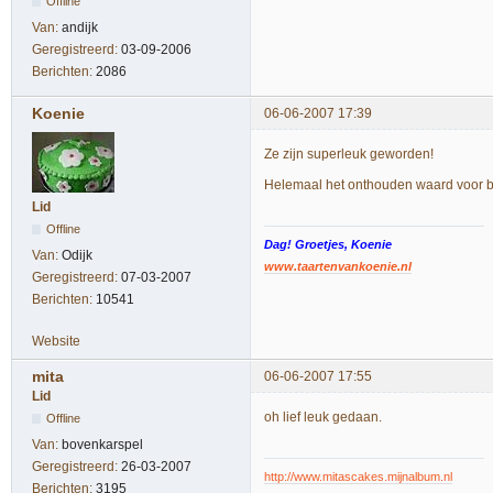
Offline
Van:
andijk
Geregistreerd:
03-09-2006
Berichten:
2086
Koenie
06-06-2007 17:39
Ze zijn superleuk geworden!
Helemaal het onthouden waard voor bi
Lid
Offline
Dag! Groetjes, Koenie
Van:
Odijk
www.taartenvankoenie.nl
Geregistreerd:
07-03-2007
Berichten:
10541
Website
mita
06-06-2007 17:55
Lid
oh lief leuk gedaan.
Offline
Van:
bovenkarspel
Geregistreerd:
26-03-2007
http://www.mitascakes.mijnalbum.nl
Berichten:
3195