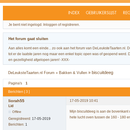
INDEX
GEBRUIKERSLIJST
REG
Je bent niet ingelogd.
Inloggen of registreren.
Het forum gaat sluiten
Aan alles komt een einde... zo ook aan het forum van DeLeuksteTaarten.nl. 
tot er de laatste jaren nog maar een enkel topic open was of geopend werd. Dit l
en gezelligheid afgelopen jaren! -XXX-
»
biscuitdeeg
DeLeuksteTaarten.nl Forum
»
Bakken & Vullen
Pagina's
1
Berichten [ 3 ]
liorah55
17-05-2019 10:41
Lid
Mijn biscuitdeeg is aan de bovenkant dr
Offline
hete lucht oven tussen de 160 - 180 en 
Geregistreerd:
17-05-2019
Berichten:
1