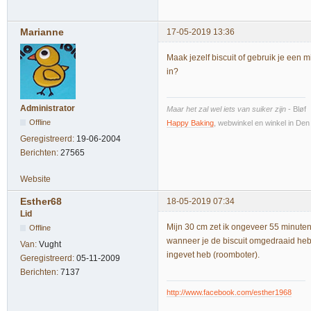
Marianne
17-05-2019 13:36
Maak jezelf biscuit of gebruik je een
in?
Administrator
Maar het zal wel iets van suiker zijn
- Bløf
Offline
Happy Baking
, webwinkel en winkel in De
Geregistreerd:
19-06-2004
Berichten:
27565
Website
Esther68
18-05-2019 07:34
Lid
Mijn 30 cm zet ik ongeveer 55 minuten
Offline
wanneer je de biscuit omgedraaid hebt
Van:
Vught
ingevet heb (roomboter).
Geregistreerd:
05-11-2009
Berichten:
7137
http://www.facebook.com/esther1968