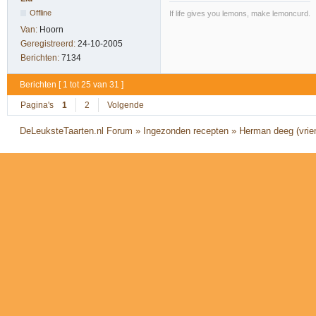
Offline
If life gives you lemons, make lemoncurd.
Van:
Hoorn
Geregistreerd:
24-10-2005
Berichten:
7134
Berichten [ 1 tot 25 van 31 ]
Pagina's
1
2
Volgende
DeLeuksteTaarten.nl Forum
»
Ingezonden recepten
»
Herman deeg (vri