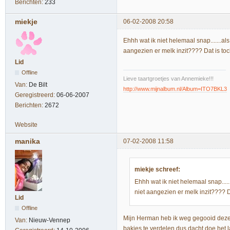
Berichten:
233
miekje
06-02-2008 20:58
Ehhh wat ik niet helemaal snap.......a
aangezien er melk inzit???? Dat is to
Lid
Offline
Lieve taartgroetjes van Annemieke!!!
Van:
De Bilt
http://www.mijnalbum.nl/Album=ITO7BKL3
Geregistreerd:
06-06-2007
Berichten:
2672
Website
manika
07-02-2008 11:58
miekje schreef:
Ehhh wat ik niet helemaal snap....
niet aangezien er melk inzit???? 
Lid
Offline
Mijn Herman heb ik weg gegooid deze 
Van:
Nieuw-Vennep
bakjes te verdelen dus dacht doe het l