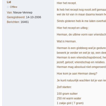
Lid
Hier het recept.
Offline
Ik heb het recept nog nooit zelf gemaak
Van:
Nieuw-Vennep
wel de lol van in maar daarna kwam he
Geregistreerd:
14-10-2006
Sinds gisteren heb ik me laten overh
Berichten:
16461
Hier het recept en uitleg :
Herman, de ultime vorm van vriendsc
Wat is Herman.
Herman is een gistdeeg wat je gedure
bewerk je verder en eet je op, een dee
Herman is een vriendschapsbrood, het is
jezelf, geloof, vriendschap en relaties.
Herman mag absoluut niet omgeroerd 
Hoe kom je aan Herman deeg?
Je kunt natuurlijk wachten tot je van 
Zelf starten:
100 gram suiker
250 ml warm water
1 zakje gist ( 7 gram)