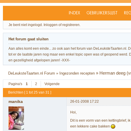
INDEX
GEBRUIKERSLIJST
REG
Je bent niet ingelogd.
Inloggen of registreren.
Het forum gaat sluiten
Aan alles komt een einde... zo ook aan het forum van DeLeuksteTaarten.nl. 
tot er de laatste jaren nog maar een enkel topic open was of geopend werd. Dit l
en gezelligheid afgelopen jaren! -XXX-
»
Herman deeg (v
DeLeuksteTaarten.nl Forum
»
Ingezonden recepten
Pagina's
1
2
Volgende
Berichten [ 1 tot 25 van 31 ]
manika
26-01-2008 17:22
Hoi,
Dit is een vorm van een kettingbrief, 
een lekkere cake bakken