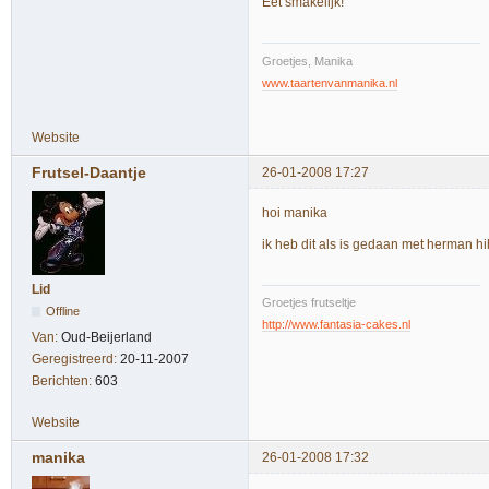
Eet smakelijk!
Groetjes, Manika
www.taartenvanmanika.nl
Website
Frutsel-Daantje
26-01-2008 17:27
hoi manika
ik heb dit als is gedaan met herman hih
Lid
Groetjes frutseltje
Offline
http://www.fantasia-cakes.nl
Van:
Oud-Beijerland
Geregistreerd:
20-11-2007
Berichten:
603
Website
manika
26-01-2008 17:32