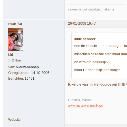
cateren is ook gebakjes maken :)
manika
26-01-2008 19:47
Ikkie schreef:
een de leukste taarten doorgeef taa
misschien dezelfde start maar dan
Lid
Offline
en versierd natuurlijk?
Van:
Nieuw-Vennep
maar Herman blijft een kanjer
Geregistreerd:
14-10-2006
Berichten:
16461
Ik wil die van mij wel doorgeven !!!!!!!
Groetjes, Manika
www.taartenvanmanika.nl
Website