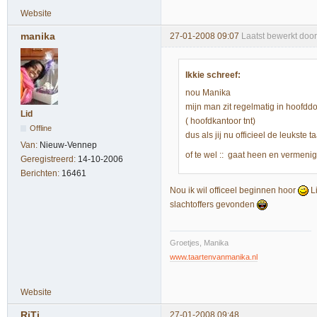
Website
manika
27-01-2008 09:07
Laatst bewerkt doo
Ikkie schreef:
nou Manika
mijn man zit regelmatig in hoofdd
Lid
( hoofdkantoor tnt)
Offline
dus als jij nu officieel de leukste
Van:
Nieuw-Vennep
of te wel :: gaat heen en vermenig
Geregistreerd:
14-10-2006
Berichten:
16461
Nou ik wil officeel beginnen hoor
Li
slachtoffers gevonden
Groetjes, Manika
www.taartenvanmanika.nl
Website
RiTi
27-01-2008 09:48