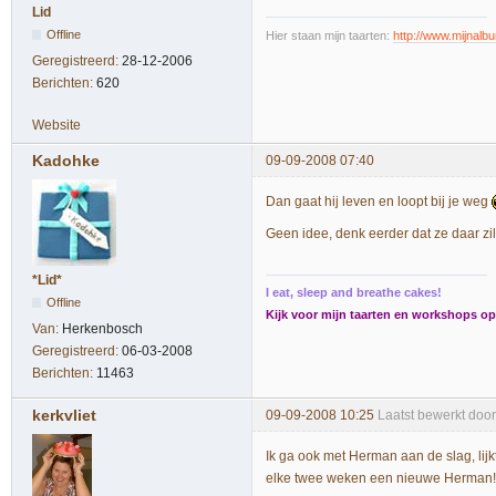
Lid
Offline
Hier staan mijn taarten:
http://www.mijnal
Geregistreerd:
28-12-2006
Berichten:
620
Website
Kadohke
09-09-2008 07:40
Dan gaat hij leven en loopt bij je weg
Geen idee, denk eerder dat ze daar zi
*Lid*
I eat, sleep and breathe cakes!
Offline
Kijk voor mijn taarten en workshops 
Van:
Herkenbosch
Geregistreerd:
06-03-2008
Berichten:
11463
kerkvliet
09-09-2008 10:25
Laatst bewerkt door
Ik ga ook met Herman aan de slag, lijkt
elke twee weken een nieuwe Herman!