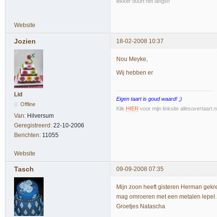
lekker duurt het langst!
Website
Jozien
18-02-2008 10:37
Nou Meyke,
Wij hebben er
Lid
Eigen taart is goud waard! ;)
Offline
Klik
HIER
voor mijn linksite allesovertaart.
Van:
Hilversum
Geregistreerd:
22-10-2006
Berichten:
11055
Website
Tasch
09-09-2008 07:35
Mijn zoon heeft gisteren Herman gekreg
mag omroeren met een metalen lepel. 
Groetjes Natascha