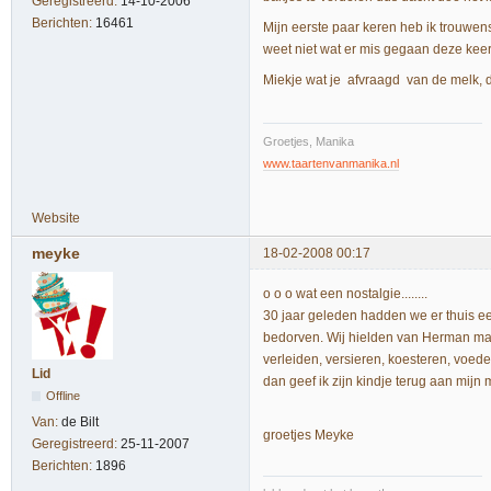
Geregistreerd:
14-10-2006
Berichten:
16461
Mijn eerste paar keren heb ik trouwen
weet niet wat er mis gegaan deze kee
Miekje wat je afvraagd van de melk, d
Groetjes, Manika
www.taartenvanmanika.nl
Website
meyke
18-02-2008 00:17
o o o wat een nostalgie........
30 jaar geleden hadden we er thuis ee
bedorven. Wij hielden van Herman maa
verleiden, versieren, koesteren, voed
Lid
dan geef ik zijn kindje terug aan mijn
Offline
Van:
de Bilt
groetjes Meyke
Geregistreerd:
25-11-2007
Berichten:
1896