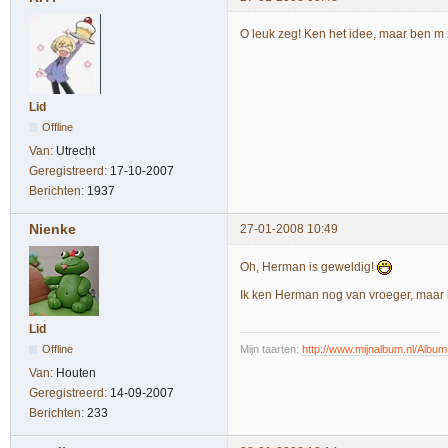
O leuk zeg! Ken het idee, maar ben m
Lid
Offline
Van:
Utrecht
Geregistreerd:
17-10-2007
Berichten:
1937
Nienke
27-01-2008 10:49
Oh, Herman is geweldig!
Ik ken Herman nog van vroeger, maar 
Lid
Mijn taarten:
http://www.mijnalbum.nl/Al
Offline
Van:
Houten
Geregistreerd:
14-09-2007
Berichten:
233