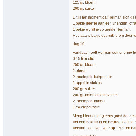
125 gr. bloem
200 gr. suiker
Dit is het moment dat Herman zich gaa
1 bakje geef je aan een vriend(in) of 
1 bakje wordt je volgende Herman.
Het laatste bakje gebruik je om door t
dag 10:
Vandaag heeft Herman een enorme ho
0.15 liter olie
250 gr. bloem
2 eieren
2 theelepels bakpoeder
1 appel in stukjes
200 gr. suiker
200 gr. noten en/of rozijnen
2 theelepels kaneel
1 theelepel zout
Meng Herman nog eens goed door elk
Vet een bakblik in en bestrooi dat met
Verwarm de oven voor op 170C en bak