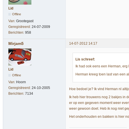
Lid
Offline
Van:
Grootegast
Geregistreerd:
24-07-2009
Berichten:
958
Mirjam5
14-07-2012 14:17
Lis schreef:
Ik had ook eens een Herman, erg 
Lid
Herman kreeg toen last van een 
Offline
Van:
Hoorn
Geregistreerd:
24-10-2005
Hoe bedoel je? Ik vind Herman nl altijd
Berichten:
7134
Ik heb hier trouwens nog 2 bakjes in 
er op een gegeven moment weer even ge
weer gewoon doet. Heb ik nog niet ge
Het onderhouden en bakken is hier no