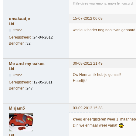
If life gives you lemons, make lemoncurd.
omakaatje
15-07-2012 06:09
Lid
wat leuk hader nog nooit van gehoor
Offline
Geregistreerd:
24-04-2012
Berichten:
32
Me and my cakes
30-08-2012 21:49
Lid
Ow Herman,ik heb je gemist!!
Offline
Heerlijk!
Geregistreerd:
12-05-2011
Berichten:
247
Mirjam5
03-09-2012 15:38
kreeg er eergisteren weer 1, maar he
zijn we er maar weer vanaf
Lid