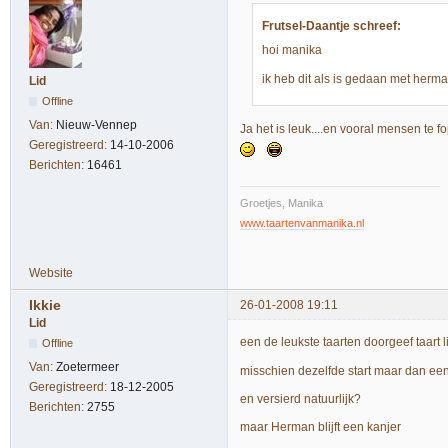
Frutsel-Daantje schreef:
hoi manika
ik heb dit als is gedaan met herman
Lid
Offline
Van:
Nieuw-Vennep
Ja het is leuk....en vooral mensen t
Geregistreerd:
14-10-2006
Berichten:
16461
Groetjes, Manika
www.taartenvanmanika.nl
Website
Ikkie
26-01-2008 19:11
Lid
een de leukste taarten doorgeef taart l
Offline
Van:
Zoetermeer
misschien dezelfde start maar dan ee
Geregistreerd:
18-12-2005
en versierd natuurlijk?
Berichten:
2755
maar Herman blijft een kanjer