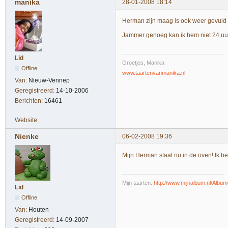
manika
28-01-2008 18:14
Herman zijn maag is ook weer gevuld
Jammer genoeg kan ik hem niet 24 uu
Lid
Groetjes, Manika
Offline
www.taartenvanmanika.nl
Van:
Nieuw-Vennep
Geregistreerd:
14-10-2006
Berichten:
16461
Website
Nienke
06-02-2008 19:36
Mijn Herman staat nu in de oven! Ik 
Mijn taarten:
http://www.mijnalbum.nl/Al
Lid
Offline
Van:
Houten
Geregistreerd:
14-09-2007