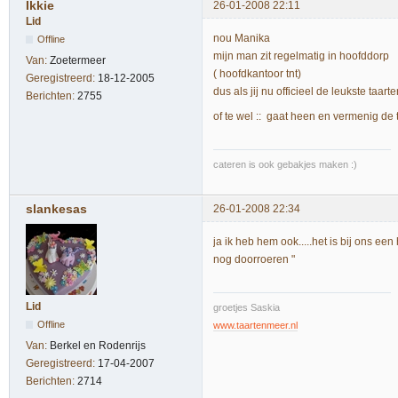
Ikkie
26-01-2008 22:11
Lid
nou Manika
Offline
mijn man zit regelmatig in hoofddorp
Van:
Zoetermeer
( hoofdkantoor tnt)
Geregistreerd:
18-12-2005
dus als jij nu officieel de leukste taar
Berichten:
2755
of te wel :: gaat heen en vermenig de 
cateren is ook gebakjes maken :)
slankesas
26-01-2008 22:34
ja ik heb hem ook.....het is bij ons ee
nog doorroeren "
Lid
groetjes Saskia
Offline
www.taartenmeer.nl
Van:
Berkel en Rodenrijs
Geregistreerd:
17-04-2007
Berichten:
2714