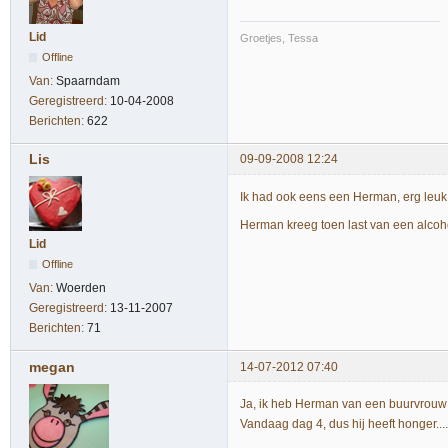
Lid
Groetjes, Tessa
Offline
Van:
Spaarndam
Geregistreerd:
10-04-2008
Berichten:
622
Lis
09-09-2008 12:24
Ik had ook eens een Herman, erg leuk
Herman kreeg toen last van een alco
Lid
Offline
Van:
Woerden
Geregistreerd:
13-11-2007
Berichten:
71
megan
14-07-2012 07:40
Ja, ik heb Herman van een buurvrouw
Vandaag dag 4, dus hij heeft honger....