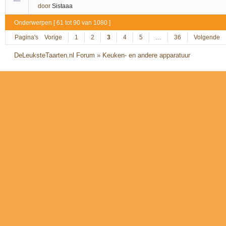
door
Sistaaa
Onderwerpen [ 61 tot 90 van 1080 ]
Pagina's
Vorige
1
2
3
4
5
…
36
Volgende
DeLeuksteTaarten.nl Forum
»
Keuken- en andere apparatuur