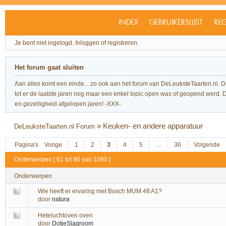
INDEX
GEBRUIKERSLIJST
REG
Je bent niet ingelogd.
Inloggen of registreren.
Het forum gaat sluiten
Aan alles komt een einde... zo ook aan het forum van DeLeuksteTaarten.nl. 
tot er de laatste jaren nog maar een enkel topic open was of geopend werd. Dit l
en gezelligheid afgelopen jaren! -XXX-
»
Keuken- en andere apparatuur
DeLeuksteTaarten.nl Forum
Pagina's
Vorige
1
2
3
4
5
…
36
Volgende
Onderwerpen [ 61 tot 90 van 1080 ]
Onderwerpen
Wie heeft er ervaring met Bosch MUM 48 A1?
door
natura
Heteluchtoven oven
door
DotjeSlagroom