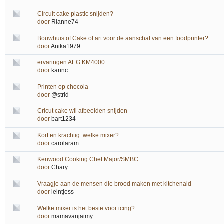
Circuit cake plastic snijden?
door
Rianne74
Bouwhuis of Cake of art voor de aanschaf van een foodprinter?
door
Anika1979
ervaringen AEG KM4000
door
karinc
Printen op chocola
door
@strid
Cricut cake wil afbeelden snijden
door
bart1234
Kort en krachtig: welke mixer?
door
carolaram
Kenwood Cooking Chef Major/SMBC
door
Chary
Vraagje aan de mensen die brood maken met kitchenaid
door
leintjess
Welke mixer is het beste voor icing?
door
mamavanjaimy