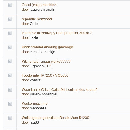
Cricut (cake) machine
door
lauwers.magali
reparatie Kenwood
door
Colle
Interesse in eenKopy kake projector 300xk ?
door
lizzie
Kook brander ervaring gevraagd
door
computerbuckje
Kitchenaid....maar welke?????
door
Tigrasas
(
1
2
)
Foodprinter IP7250 / MG5650
door
Zara38
Waar kan ik Cricut Cake Mini snijmesjes kopen?
door
Karen-Dodenbier
Keukenmachine
door
manonetje
Welke garde gebruiken Bosch Mum 54230
door
lau83