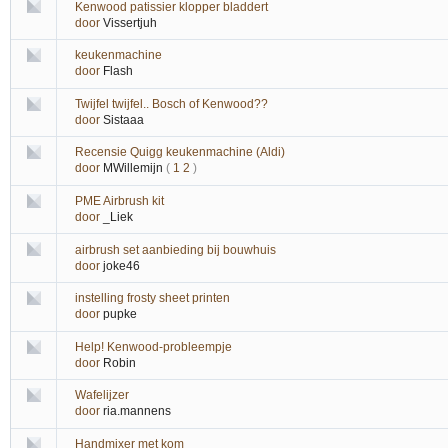
Kenwood patissier klopper bladdert
door
Vissertjuh
keukenmachine
door
Flash
Twijfel twijfel.. Bosch of Kenwood??
door
Sistaaa
Recensie Quigg keukenmachine (Aldi)
door
MWillemijn
(
1
2
)
PME Airbrush kit
door
_Liek
airbrush set aanbieding bij bouwhuis
door
joke46
instelling frosty sheet printen
door
pupke
Help! Kenwood-probleempje
door
Robin
Wafelijzer
door
ria.mannens
Handmixer met kom