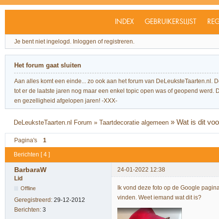
INDEX
GEBRUIKERSLIJST
REG
Je bent niet ingelogd.
Inloggen of registreren.
Het forum gaat sluiten
Aan alles komt een einde... zo ook aan het forum van DeLeuksteTaarten.nl. 
tot er de laatste jaren nog maar een enkel topic open was of geopend werd. Dit l
en gezelligheid afgelopen jaren! -XXX-
»
Wat is dit voo
DeLeuksteTaarten.nl Forum
»
Taartdecoratie algemeen
Pagina's
1
Berichten [ 4 ]
BarbaraW
24-01-2022 12:38
Lid
Ik vond deze foto op de Google pagina v
Offline
vinden. Weet iemand wat dit is?
Geregistreerd:
29-12-2012
Berichten:
3