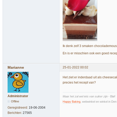
Ik denk zelf 3 smaken chocolademouss
En is er misschien ook een goed recep
Marianne
25-01-2022 00:02
Het ziet er inderdaad uit als cheeseca
precies het recept van?
Administrator
Maar het zal wel iets van suiker zijn
- Bløf
Offline
Happy Baking
, webwinkel en winkel in De
Geregistreerd:
19-06-2004
Berichten:
27565