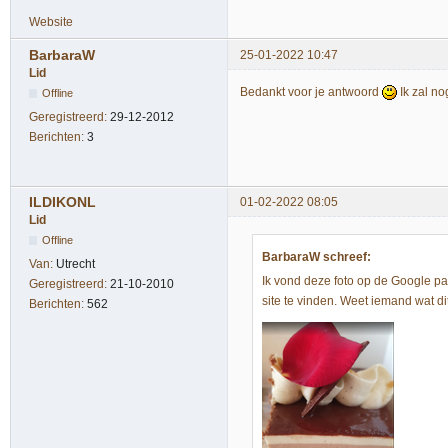
Website
BarbaraW
25-01-2022 10:47
Lid
Bedankt voor je antwoord
Ik zal n
Offline
Geregistreerd:
29-12-2012
Berichten:
3
ILDIKONL
01-02-2022 08:05
Lid
Offline
BarbaraW schreef:
Van:
Utrecht
Ik vond deze foto op de Google pag
Geregistreerd:
21-10-2010
site te vinden. Weet iemand wat dit
Berichten:
562