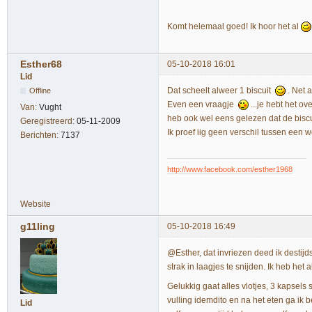
Komt helemaal goed! Ik hoor het al
Esther68
05-10-2018 16:01
Lid
Dat scheelt alweer 1 biscuit
. Net a
Offline
Even een vraagje
...je hebt het ove
Van:
Vught
heb ook wel eens gelezen dat de biscui
Geregistreerd:
05-11-2009
Ik proef iig geen verschil tussen een w
Berichten:
7137
http://www.facebook.com/esther1968
Website
g11ling
05-10-2018 16:49
@Esther, dat invriezen deed ik destij
strak in laagjes te snijden. Ik heb het 
Gelukkig gaat alles vlotjes, 3 kapsel
vulling idemdito en na het eten ga ik
Lid