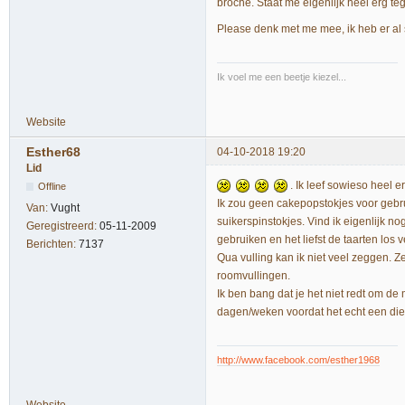
broche. Staat me eigenlijk heel erg t
Please denk met me mee, ik heb er al
Ik voel me een beetje kiezel...
Website
Esther68
04-10-2018 19:20
Lid
. Ik leef sowieso heel e
Offline
Ik zou geen cakepopstokjes voor gebrui
Van:
Vught
suikerspinstokjes. Vind ik eigenlijk n
Geregistreerd:
05-11-2009
gebruiken en het liefst de taarten los 
Berichten:
7137
Qua vulling kan ik niet veel zeggen. Ze
roomvullingen.
Ik ben bang dat je het niet redt om de 
dagen/weken voordat het echt een diep
http://www.facebook.com/esther1968