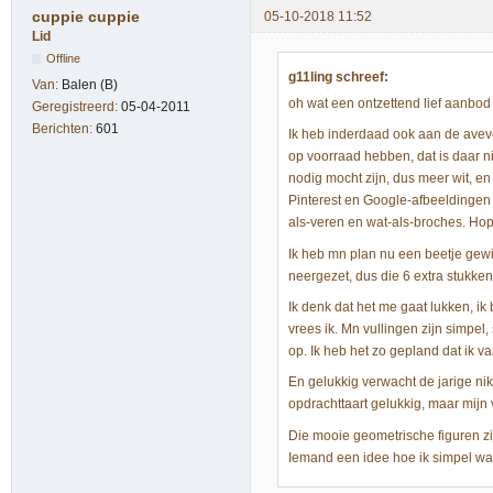
cuppie cuppie
05-10-2018 11:52
Lid
Offline
g11ling schreef:
Van:
Balen (B)
oh wat een ontzettend lief aanbod
Geregistreerd:
05-04-2011
Berichten:
601
Ik heb inderdaad ook aan de aveve
op voorraad hebben, dat is daar n
nodig mocht zijn, dus meer wit, en
Pinterest en Google-afbeeldingen 
als-veren en wat-als-broches. Hope
Ik heb mn plan nu een beetje gew
neergezet, dus die 6 extra stukk
Ik denk dat het me gaat lukken, i
vrees ik. Mn vullingen zijn simpel
op. Ik heb het zo gepland dat ik 
En gelukkig verwacht de jarige ni
opdrachttaart gelukkig, maar mijn
Die mooie geometrische figuren zijn
Iemand een idee hoe ik simpel wa