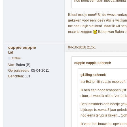
nog nooit een taart met dat thema
Ik leef met je mee!! Bij de Aveve verko
gekeken voor een idee? Als je wilt ka
me natuurlijk niet kent. Maar ik wil h
maar te zeggen
Ik ben van Balen 
cuppie cuppie
04-10-2018 21:51
Lid
Offline
cuppie cuppie schreef:
Van:
Balen (B)
Geregistreerd:
05-04-2011
g11ling schreef:
Berichten:
601
tnx Esther, fijn dat je meeleeft
Ik ben een boodschappenlijst 
stuur, al weet ik niet of ze da
Ben inmiddels een beetje geka
bijdrage is zowat 8 jaar gele
nog eens terug te kijken... Go
Ik vond het trouwens opvallen