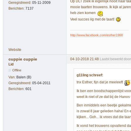
Op DLT zoek ik eigenlijk nooit naar taa
Geregistreerd:
05-11-2009
mooie taarten trouwens. Ik kijk al jare
Berichten:
7137
heb zien komen
Veel succes iig met de taart!
http://www.facebook.com/esther1968
Website
cuppie cuppie
04-10-2018 21:48
Laatst bewerkt doo
Lid
Offline
g11ling schreef:
Van:
Balen (B)
tnx Esther, fijn dat je meeleeft
Geregistreerd:
05-04-2011
Berichten:
601
Ik ben een boodschappenlijst voor
weet ik niet of ze dat bij de Hano
Ben inmiddels een beetje gekalmee
is zowat 8 jaar geleden haha! En 
kijken... Goh... ik vrees dat die 
Ik vond het trouwens opvallend dat