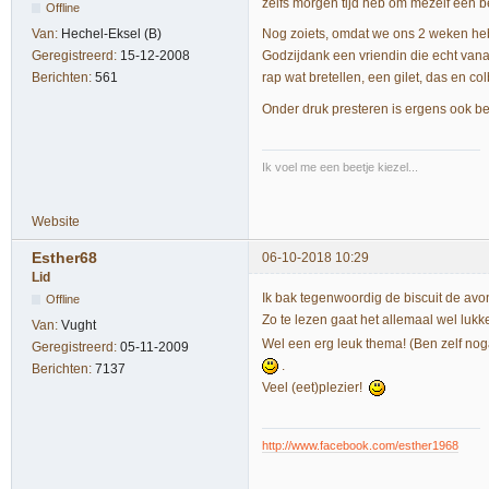
zelfs morgen tijd heb om mezelf een bee
Offline
Nog zoiets, omdat we ons 2 weken hebb
Van:
Hechel-Eksel (B)
Godzijdank een vriendin die echt vanal
Geregistreerd:
15-12-2008
rap wat bretellen, een gilet, das en co
Berichten:
561
Onder druk presteren is ergens ook best
Ik voel me een beetje kiezel...
Website
Esther68
06-10-2018 10:29
Lid
Ik bak tegenwoordig de biscuit de avo
Offline
Zo te lezen gaat het allemaal wel luk
Van:
Vught
Wel een erg leuk thema! (Ben zelf nog
Geregistreerd:
05-11-2009
.
Berichten:
7137
Veel (eet)plezier!
http://www.facebook.com/esther1968