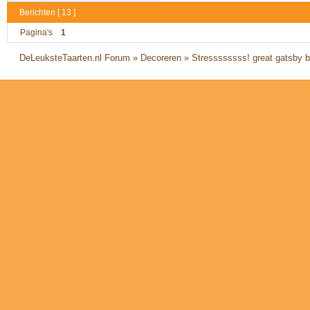
Berichten [ 13 ]
Pagina's
1
DeLeuksteTaarten.nl Forum
»
Decoreren
»
Stressssssss! great gatsby bl