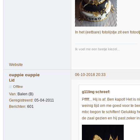
In het (eetbare) fotolijstje zit een foto
Ik voel me een beetje kiezel...
Website
cuppie cuppie
06-10-2018 20:33
Lid
Offline
g11ling schreef:
Van:
Balen (B)
Pfffff... Hij is af. Ben kapot! Het
Geregistreerd:
05-04-2011
weinig tijd om me goed voor te b
Berichten:
601
mbc begon te schiften! Gelukkig he
de zaal gezien en hij past zeker 