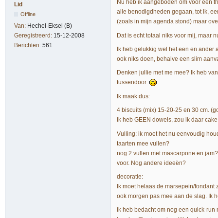
Nu heb ik aangeboden om voor een the
Lid
alle benodigdheden gegaan, tot ik, ee
Offline
(zoals in mijn agenda stond) maar overmorg
Van:
Hechel-Eksel (B)
Dat is echt totaal niks voor mij, maar nu
Geregistreerd:
15-12-2008
Berichten:
561
Ik heb gelukkig wel het een en ander 
ook niks doen, behalve een slim aanv
Denken jullie met me mee? Ik heb vanaf 
tussendoor
Ik maak dus:
4 biscuits (mix) 15-20-25 en 30 cm. (g
Ik heb GEEN dowels, zou ik daar cake
Vulling: ik moet het nu eenvoudig hou
taarten mee vullen?
nog 2 vullen met mascarpone en jam? 
voor. Nog andere ideeën?
decoratie:
Ik moet helaas de marsepein/fondant ze
ook morgen pas mee aan de slag. Ik h
Ik heb bedacht om nog een quick-run n