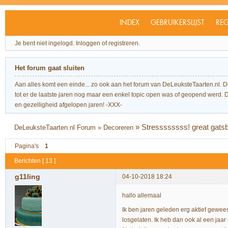
INDEX
GEBRUIKERSLIJST
REG
Je bent niet ingelogd.
Inloggen of registreren.
Het forum gaat sluiten
Aan alles komt een einde... zo ook aan het forum van DeLeuksteTaarten.nl. 
tot er de laatste jaren nog maar een enkel topic open was of geopend werd. Dit l
en gezelligheid afgelopen jaren! -XXX-
»
Stressssssss! great gatsby
DeLeuksteTaarten.nl Forum
»
Decoreren
Pagina's
1
Berichten [ 13 ]
g11ling
04-10-2018 18:24
hallo allemaal
Ik ben jaren geleden erg aktief gewee
losgelaten. Ik heb dan ook al een ja