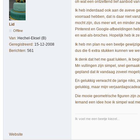
oh wat een ontzettend lief aanbod van
Ik heb inderdaad ook aan de aveve ged
voorraad hebben, dat is daar niet van
mocht zijn, dus meer wit, en minder zw
Lid
Pinterest en Google-afbeeldingen heb 
Offline
en wat-als-broches. Hopelijk heb ik ze
Van:
Hechel-Eksel (B)
Ik heb mn plan nu een beetje gewijzi
Geregistreerd:
15-12-2008
dus die 6 extra stukken kunnen we we
Berichten:
561
Ik denk dat het me gaat lukken, ik be
Mn vullingen zijn simpel, snel gemaakt
gepland dat ik vandaag zoveel mogeli
En gelukkig verwacht de jarige niks, 
gelukkig, maar mijn verjaardagscadeau
Die mooie geometrische figuren zijn zek
Iemand een idee hoe ik simpel wat me
Ik voel me een beetje kiezel...
Website