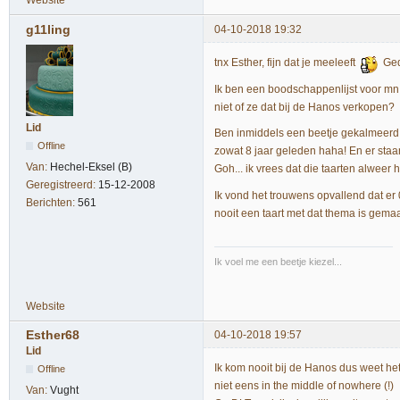
Website
g11ling
04-10-2018 19:32
tnx Esther, fijn dat je meeleeft
Ged
Ik ben een boodschappenlijst voor mn 
niet of ze dat bij de Hanos verkopen?
Lid
Ben inmiddels een beetje gekalmeerd. 
Offline
zowat 8 jaar geleden haha! En er staan
Van:
Hechel-Eksel (B)
Goh... ik vrees dat die taarten alwee
Geregistreerd:
15-12-2008
Ik vond het trouwens opvallend dat er 
Berichten:
561
nooit een taart met dat thema is gemaa
Ik voel me een beetje kiezel...
Website
Esther68
04-10-2018 19:57
Lid
Ik kom nooit bij de Hanos dus weet het
Offline
niet eens in the middle of nowhere (!)
Van:
Vught