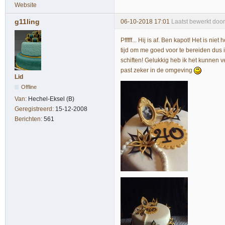
Website
g11ling
06-10-2018 17:01
Laatst bewerkt door
Pfffff... Hij is af. Ben kapot! Het is 
tijd om me goed voor te bereiden du
schiften! Gelukkig heb ik het kunnen ve
past zeker in de omgeving
Lid
Offline
Van:
Hechel-Eksel (B)
Geregistreerd:
15-12-2008
Berichten:
561