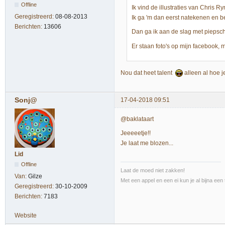
Offline
Ik vind de illustraties van Chris R
Geregistreerd:
08-08-2013
Ik ga 'm dan eerst natekenen en b
Berichten:
13606
Dan ga ik aan de slag met piepsch
Er staan foto's op mijn facebook,
Nou dat heet talent
alleen al hoe je
Sonj@
17-04-2018 09:51
@baklataart
Jeeeeetje!!
Je laat me blozen...
Lid
Offline
Laat de moed niet zakken!
Van:
Gilze
Met een appel en een ei kun je al bijna een 
Geregistreerd:
30-10-2009
Berichten:
7183
Website