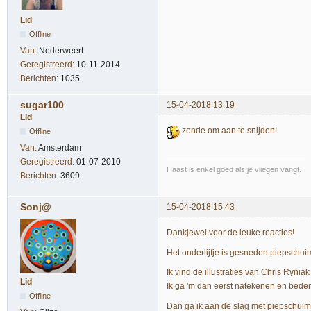
Lid
Offline
Van:
Nederweert
Geregistreerd:
10-11-2014
Berichten:
1035
sugar100
15-04-2018 13:19
Lid
zonde om aan te snijden!
Offline
Van:
Amsterdam
Geregistreerd:
01-07-2010
Haast is enkel goed als je vliegen vangt.
Berichten:
3609
Sonj@
15-04-2018 15:43
Dankjewel voor de leuke reacties!
Het onderlijfje is gesneden piepschuim
Ik vind de illustraties van Chris Rynia
Lid
Ik ga 'm dan eerst natekenen en beden
Offline
Dan ga ik aan de slag met piepschuim,