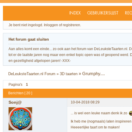
INDEX
GEBRUIKERSLIJST
REG
Je bent niet ingelogd.
Inloggen of registreren.
Het forum gaat sluiten
Aan alles komt een einde... zo ook aan het forum van DeLeuksteTaarten.nl. 
tot er de laatste jaren nog maar een enkel topic open was of geopend werd. Dit l
en gezelligheid afgelopen jaren! -XXX-
»
Grumphy....
DeLeuksteTaarten.nl Forum
»
3D taarten
Pagina's
1
Berichten [ 20 ]
Sonj@
10-04-2018 08:29
... is wel een leuke naam denk ik zo
Ik heb me (nogmaals) laten inspireren
Heeeerlijke taart om te maken!