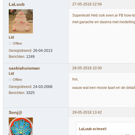
LaLuub
27-05-2018 22:56
Superleuk! Heb ook even je FB how-to
met ganache en daarna met modelling
Lid
Offline
Geregistreerd:
26-04-2013
Berichten:
1249
saskiahuisman
28-05-2018 10:30
Lid
hoi,
Offline
Geregistreerd:
24-03-2008
wauw wat een mooie taart en de details
Berichten:
3325
Sonj@
29-05-2018 13:42
LaLuub schreef: