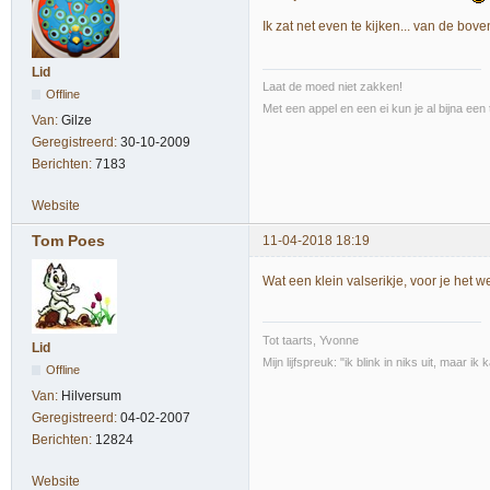
Ik zat net even te kijken... van de bov
Lid
Laat de moed niet zakken!
Offline
Met een appel en een ei kun je al bijna een 
Van:
Gilze
Geregistreerd:
30-10-2009
Berichten:
7183
Website
Tom Poes
11-04-2018 18:19
Wat een klein valserikje, voor je het we
Tot taarts, Yvonne
Lid
Mijn lijfspreuk: "ik blink in niks uit, maar i
Offline
Van:
Hilversum
Geregistreerd:
04-02-2007
Berichten:
12824
Website