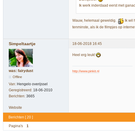
Ik werk inderdaad eerst met ganac
Wauw, helemaal geweldig.
Ik wil
tenminste, als ik de filmpjes op intern
Simpeltaartje
18-06-2018 16:45
Heel erg leuk!
was: fairydust
http://www.pinkit.nl
Offline
Van:
Hengelo overijssel
Geregistreerd:
18-06-2010
Berichten:
3665
Website
Berichten [ 20 ]
Pagina's
1