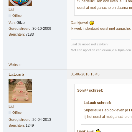
Superleuk! Heb ook even je FB ho
eerst af met ganache en daarna m
Lid
Offline
Dankjewel
Van:
Gilze
Ik werk inderdaad eerst met ganache, 
Geregistreerd:
30-10-2009
Berichten:
7183
Laat de moed niet zakken!
Met een appel en een ei kun je al bijna een 
Website
LaLuub
01-06-2018 13:45
Sonj@ schreef:
LaLuub schreef:
Lid
Superleuk! Heb ook even je F
Offline
jij het eerst af met ganache 
Geregistreerd:
26-04-2013
Berichten:
1249
Dankjewel