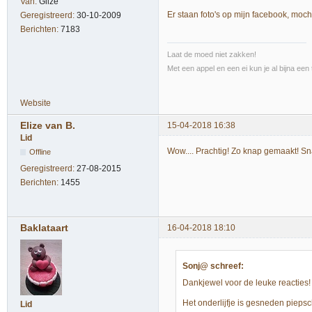
Van:
Gilze
Er staan foto's op mijn facebook, moc
Geregistreerd:
30-10-2009
Berichten:
7183
Laat de moed niet zakken!
Met een appel en een ei kun je al bijna een 
Website
Elize van B.
15-04-2018 16:38
Lid
Wow.... Prachtig! Zo knap gemaakt! Sn
Offline
Geregistreerd:
27-08-2015
Berichten:
1455
Baklataart
16-04-2018 18:10
Sonj@ schreef:
Dankjewel voor de leuke reacties!
Het onderlijfje is gesneden pieps
Lid