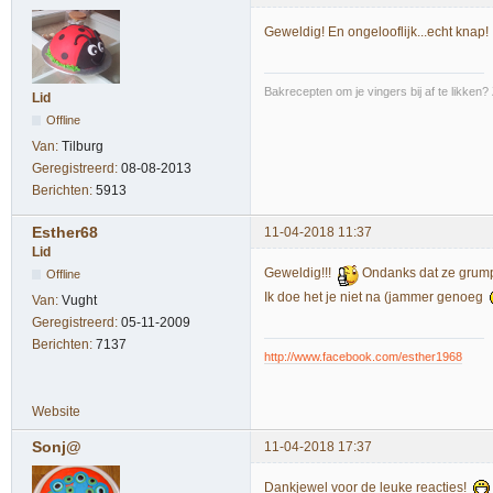
Geweldig! En ongelooflijk...echt knap!
Bakrecepten om je vingers bij af te likken?
Lid
Offline
Van:
Tilburg
Geregistreerd:
08-08-2013
Berichten:
5913
Esther68
11-04-2018 11:37
Lid
Geweldig!!!
Ondanks dat ze grumph
Offline
Ik doe het je niet na (jammer genoeg
Van:
Vught
Geregistreerd:
05-11-2009
Berichten:
7137
http://www.facebook.com/esther1968
Website
Sonj@
11-04-2018 17:37
Dankjewel voor de leuke reacties!