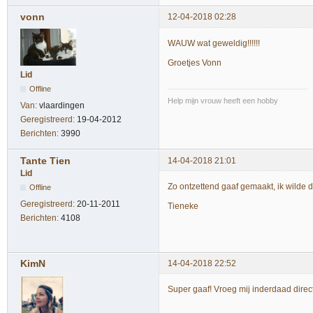
vonn
12-04-2018 02:28
WAUW wat geweldig!!!!!!
Groetjes Vonn
Lid
Offline
Help mijn vrouw heeft een hobby
Van:
vlaardingen
Geregistreerd:
19-04-2012
Berichten:
3990
Tante Tien
14-04-2018 21:01
Lid
Zo ontzettend gaaf gemaakt, ik wilde d
Offline
Geregistreerd:
20-11-2011
Tieneke
Berichten:
4108
KimN
14-04-2018 22:52
Super gaaf! Vroeg mij inderdaad direct