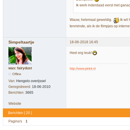
Ik werk inderdaad eerst met ganac
Wauw, helemaal geweldig.
Ik wil
tenminste, als ik de filmpjes op intern
Simpeltaartje
18-06-2018 16:45
Heel erg leuk!
was: fairydust
http://www.pinkit.nl
Offline
Van:
Hengelo overijssel
Geregistreerd:
18-06-2010
Berichten:
3665
Website
Berichten [ 20 ]
Pagina's
1