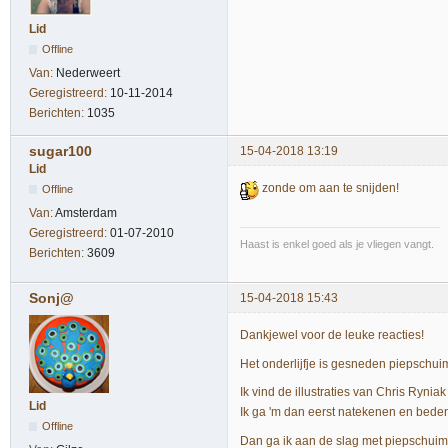
Lid
Offline
Van:
Nederweert
Geregistreerd:
10-11-2014
Berichten:
1035
sugar100
15-04-2018 13:19
Lid
zonde om aan te snijden!
Offline
Van:
Amsterdam
Geregistreerd:
01-07-2010
Haast is enkel goed als je vliegen vangt.
Berichten:
3609
Sonj@
15-04-2018 15:43
Dankjewel voor de leuke reacties!
Het onderlijfje is gesneden piepschuim
Ik vind de illustraties van Chris Rynia
Lid
Ik ga 'm dan eerst natekenen en beden
Offline
Dan ga ik aan de slag met piepschuim,