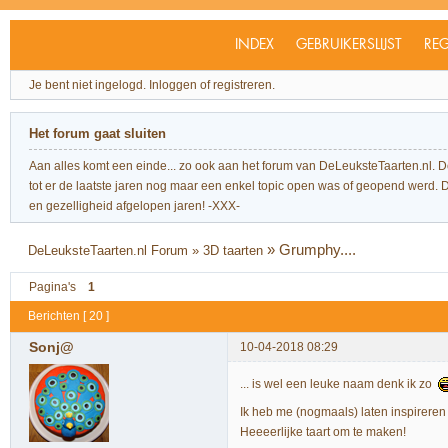
INDEX
GEBRUIKERSLIJST
REG
Je bent niet ingelogd.
Inloggen of registreren.
Het forum gaat sluiten
Aan alles komt een einde... zo ook aan het forum van DeLeuksteTaarten.nl. 
tot er de laatste jaren nog maar een enkel topic open was of geopend werd. Dit l
en gezelligheid afgelopen jaren! -XXX-
»
Grumphy....
DeLeuksteTaarten.nl Forum
»
3D taarten
Pagina's
1
Berichten [ 20 ]
Sonj@
10-04-2018 08:29
... is wel een leuke naam denk ik zo
Ik heb me (nogmaals) laten inspireren
Heeeerlijke taart om te maken!