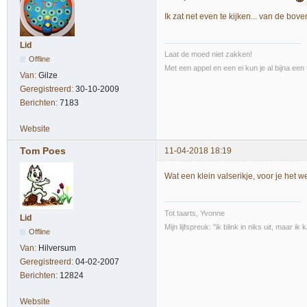
Ik zat net even te kijken... van de bov
Lid
Laat de moed niet zakken!
Offline
Met een appel en een ei kun je al bijna een 
Van:
Gilze
Geregistreerd:
30-10-2009
Berichten:
7183
Website
Tom Poes
11-04-2018 18:19
Wat een klein valserikje, voor je het we
Tot taarts, Yvonne
Lid
Mijn lijfspreuk: "ik blink in niks uit, maar i
Offline
Van:
Hilversum
Geregistreerd:
04-02-2007
Berichten:
12824
Website