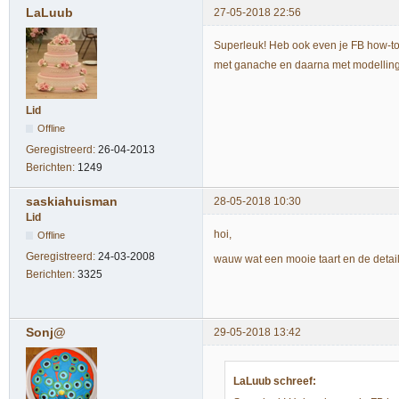
LaLuub
27-05-2018 22:56
Superleuk! Heb ook even je FB how-to
met ganache en daarna met modelling
Lid
Offline
Geregistreerd:
26-04-2013
Berichten:
1249
saskiahuisman
28-05-2018 10:30
Lid
hoi,
Offline
Geregistreerd:
24-03-2008
wauw wat een mooie taart en de details
Berichten:
3325
Sonj@
29-05-2018 13:42
LaLuub schreef: