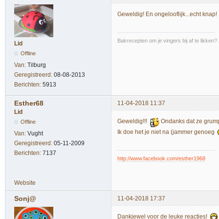
Geweldig! En ongelooflijk...echt knap!
Bakrecepten om je vingers bij af te likken?
Lid
Offline
Van:
Tilburg
Geregistreerd:
08-08-2013
Berichten:
5913
Esther68
11-04-2018 11:37
Lid
Geweldig!!!
Ondanks dat ze grumph
Offline
Ik doe het je niet na (jammer genoeg
Van:
Vught
Geregistreerd:
05-11-2009
Berichten:
7137
http://www.facebook.com/esther1968
Website
Sonj@
11-04-2018 17:37
Dankjewel voor de leuke reacties!