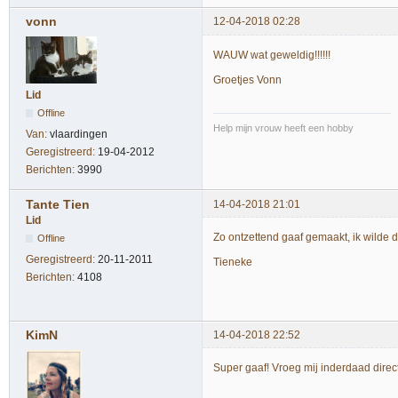
vonn
12-04-2018 02:28
WAUW wat geweldig!!!!!!
Groetjes Vonn
Lid
Offline
Help mijn vrouw heeft een hobby
Van:
vlaardingen
Geregistreerd:
19-04-2012
Berichten:
3990
Tante Tien
14-04-2018 21:01
Lid
Zo ontzettend gaaf gemaakt, ik wilde d
Offline
Geregistreerd:
20-11-2011
Tieneke
Berichten:
4108
KimN
14-04-2018 22:52
Super gaaf! Vroeg mij inderdaad direct