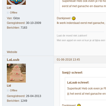
Superleuk! Heb ook even je FB ho
eerst af met ganache en daarna m
Lid
Offline
Dankjewel
Van:
Gilze
Ik werk inderdaad eerst met ganache, 
Geregistreerd:
30-10-2009
Berichten:
7183
Laat de moed niet zakken!
Met een appel en een ei kun je al bijna een 
Website
LaLuub
01-06-2018 13:45
Sonj@ schreef:
LaLuub schreef:
Lid
Superleuk! Heb ook even je F
Offline
jij het eerst af met ganache 
Geregistreerd:
26-04-2013
Berichten:
1249
Dankjewel