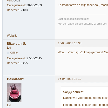
Van:
Gilze
Er staan foto's op mijn facebook, moc
Geregistreerd:
30-10-2009
Berichten:
7183
Laat de moed niet zakken!
Met een appel en een ei kun je al bijna een 
Website
Elize van B.
15-04-2018 16:38
Lid
Wow.... Prachtig! Zo knap gemaakt! Sn
Offline
Geregistreerd:
27-08-2015
Berichten:
1455
Baklataart
16-04-2018 18:10
Sonj@ schreef:
Dankjewel voor de leuke reacties!
Het onderlijfje is gesneden pieps
Lid