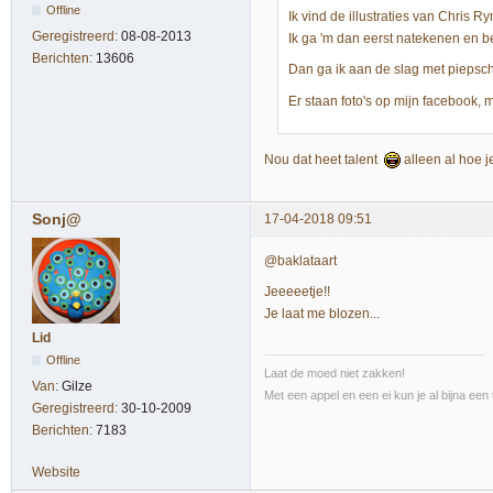
Offline
Ik vind de illustraties van Chris R
Geregistreerd:
08-08-2013
Ik ga 'm dan eerst natekenen en b
Berichten:
13606
Dan ga ik aan de slag met piepsch
Er staan foto's op mijn facebook,
Nou dat heet talent
alleen al hoe je
Sonj@
17-04-2018 09:51
@baklataart
Jeeeeetje!!
Je laat me blozen...
Lid
Offline
Laat de moed niet zakken!
Van:
Gilze
Met een appel en een ei kun je al bijna een 
Geregistreerd:
30-10-2009
Berichten:
7183
Website