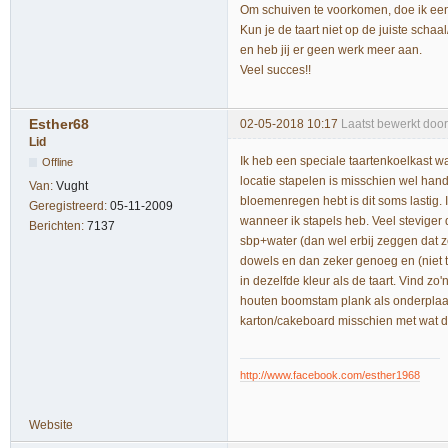
Om schuiven te voorkomen, doe ik een 
Kun je de taart niet op de juiste schaa
en heb jij er geen werk meer aan.
Veel succes!!
Esther68
02-05-2018 10:17
Laatst bewerkt doo
Lid
Ik heb een speciale taartenkoelkast wa
Offline
locatie stapelen is misschien wel hand
Van:
Vught
bloemenregen hebt is dit soms lastig.
Geregistreerd:
05-11-2009
wanneer ik stapels heb. Veel stevige
Berichten:
7137
sbp+water (dan wel erbij zeggen dat z
dowels en dan zeker genoeg en (niet t
in dezelfde kleur als de taart. Vind zo
houten boomstam plank als onderplaat w
karton/cakeboard misschien met wat 
http://www.facebook.com/esther1968
Website