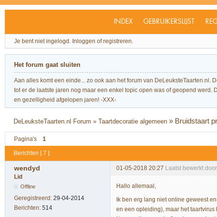
INDEX
GEBRUIKERSLIJST
REG
Je bent niet ingelogd.
Inloggen of registreren.
Het forum gaat sluiten
Aan alles komt een einde... zo ook aan het forum van DeLeuksteTaarten.nl. 
tot er de laatste jaren nog maar een enkel topic open was of geopend werd. Dit l
en gezelligheid afgelopen jaren! -XXX-
»
Bruidstaart 
DeLeuksteTaarten.nl Forum
»
Taartdecoratie algemeen
Pagina's
1
Berichten [ 7 ]
wendyd
01-05-2018 20:27
Laatst bewerkt doo
Lid
Hallo allemaal,
Offline
Geregistreerd:
29-04-2014
Ik ben erg lang niet online geweest 
Berichten:
514
en een opleiding), maar het taartvirus 