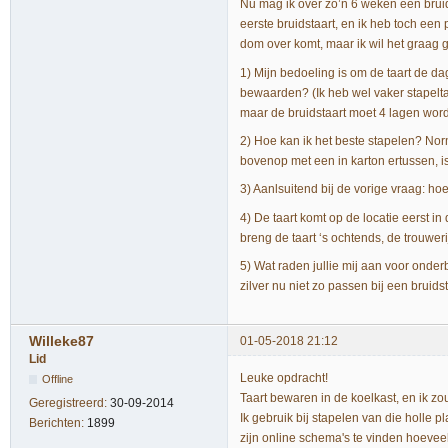
Nu mag ik over zo’n 6 weken een brui
eerste bruidstaart, en ik heb toch een
dom over komt, maar ik wil het graa
1) Mijn bedoeling is om de taart de da
bewaarden? (Ik heb wel vaker stapelta
maar de bruidstaart moet 4 lagen wor
2) Hoe kan ik het beste stapelen? Norm
bovenop met een in karton ertussen, i
3) Aanlsuitend bij de vorige vraag: ho
4) De taart komt op de locatie eerst in 
breng de taart ‘s ochtends, de trouwer
5) Wat raden jullie mij aan voor onder
zilver nu niet zo passen bij een bruidst
Willeke87
01-05-2018 21:12
Lid
Leuke opdracht!
Offline
Taart bewaren in de koelkast, en ik zou
Geregistreerd:
30-09-2014
Ik gebruik bij stapelen van die holle 
Berichten:
1899
zijn online schema's te vinden hoevee