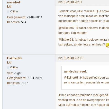
wendyd
02-05-2018 20:37
Lid
Bedankt voor jullie reacties. Qua ontwe
Offline
van marsepein erbij, maar wel met choc
Geregistreerd:
29-04-2014
gesproken met houten dowels en ‘plak’
Berichten:
514
@Willeke87, ik zat er ook over te denke
geregeld kan worden.
@Esther68, ik heb zelf ook een extra koe
kan zetten, zonder iets er omheen?
Esther68
02-05-2018 21:30
Lid
Offline
wendyd schreef:
Van:
Vught
@Esther68, ik heb zelf ook een extr
Geregistreerd:
05-11-2009
zo in kan zetten, zonder iets er 
Berichten:
7137
Ik heb er nooit problemen mee gehad. 
vochtig weer is en de overgang van koe
Maar dat heb je niet met een naked 