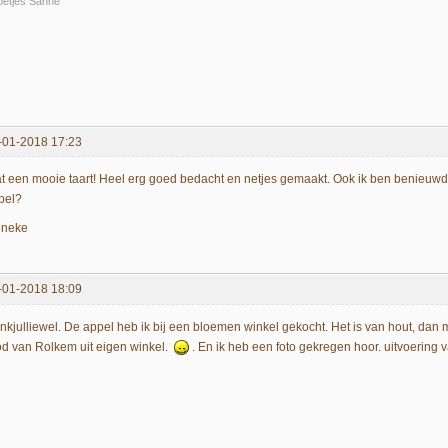
oetjes Sanne
-01-2018 17:23
t een mooie taart! Heel erg goed bedacht en netjes gemaakt. Ook ik ben benieuw
pel?
eneke
-01-2018 18:09
nkjulliewel. De appel heb ik bij een bloemen winkel gekocht. Het is van hout, dan 
od van Rolkem uit eigen winkel.
. En ik heb een foto gekregen hoor. uitvoering 