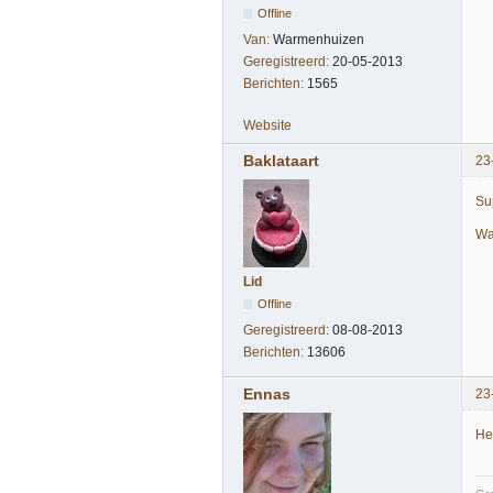
Offline
Van:
Warmenhuizen
Geregistreerd:
20-05-2013
Berichten:
1565
Website
Baklataart
23
Su
Wa
Lid
Offline
Geregistreerd:
08-08-2013
Berichten:
13606
Ennas
23
He