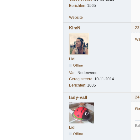
Berichten:
1565
Website
KimN
23
Wa
Lid
Offline
Van:
Nederweert
Geregistreerd:
10-11-2014
Berichten:
1035
lady-vall
24
Gew
Bak
Lid
Offline