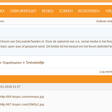
DEX
GEBRUIKERSLIJST
REGELS
ZOEKEN
REGISTREREN
VER
ren.
Actieve on
et forum van DeLeuksteTaarten.nl. Door de opkomst van o.a. social media is het 
topic open was of geopend werd. Dit leidde tot het besluit om het forum definitief te 
»
Sneuwwitje
n Stapeltaarten
Log eers
-01-2018 21:57