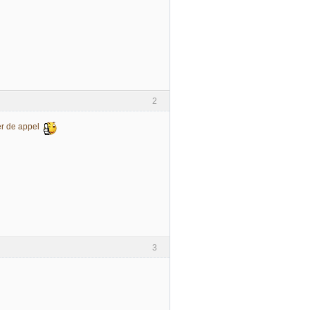
2
ker de appel
3