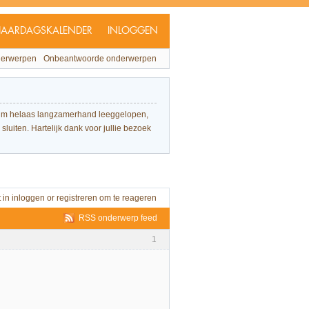
JAARDAGSKALENDER
INLOGGEN
derwerpen
Onbeantwoorde onderwerpen
forum helaas langzamerhand leeggelopen,
sluiten. Hartelijk dank voor jullie bezoek
t in
inloggen
or
registreren
om te reageren
RSS onderwerp feed
1