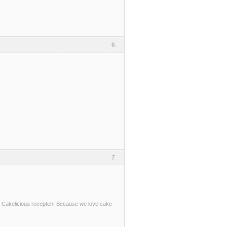
6
7
mijn Cakelicious recepten! Because we love cake