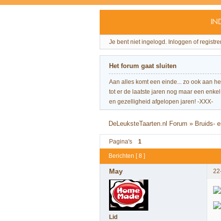
IN
Je bent niet ingelogd.
Inloggen of registre
Het forum gaat sluiten
Aan alles komt een einde... zo ook aan h
tot er de laatste jaren nog maar een enkel 
en gezelligheid afgelopen jaren! -XXX-
DeLeuksteTaarten.nl Forum
»
Bruids- e
Pagina's
1
Berichten [ 8 ]
May
22
Lid