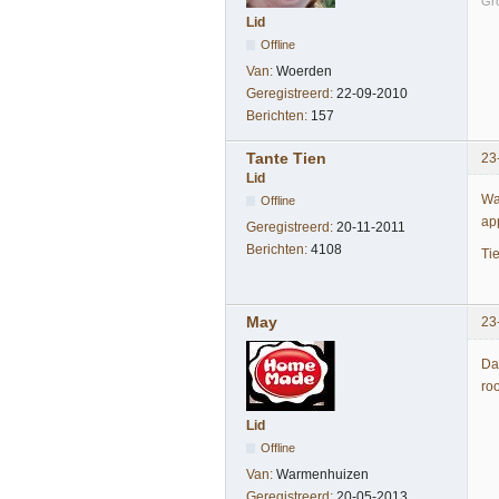
Gr
Lid
Offline
Van:
Woerden
Geregistreerd:
22-09-2010
Berichten:
157
Tante Tien
23
Lid
Wa
Offline
ap
Geregistreerd:
20-11-2011
Berichten:
4108
Ti
May
23
Da
ro
Lid
Offline
Van:
Warmenhuizen
Geregistreerd:
20-05-2013