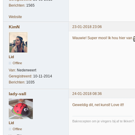
Berichten:
1565
Website
KimN
23-01-2018 23:06
Wauwie! Super mooi! Ik hou hier van
Lid
Offline
Van:
Nederweert
Geregistreerd:
10-11-2014
Berichten:
1035
lady-vall
24-01-2018 08:36
Geweldig dit, net kunst! Love it!!
Bakrecepten om je vingers bij af te likken?
Lid
Offline