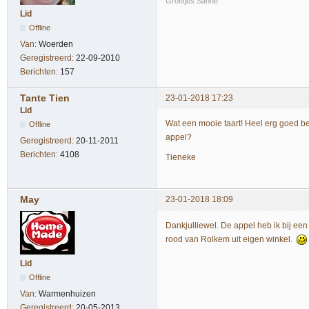
Groetjes Sanne
Lid
Offline
Van:
Woerden
Geregistreerd:
22-09-2010
Berichten:
157
Tante Tien
23-01-2018 17:23
Lid
Wat een mooie taart! Heel erg goed b
Offline
appel?
Geregistreerd:
20-11-2011
Berichten:
4108
Tieneke
May
23-01-2018 18:09
Dankjulliewel. De appel heb ik bij een
rood van Rolkem uit eigen winkel.
Lid
Offline
Van:
Warmenhuizen
Geregistreerd:
20-05-2013