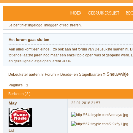
INDEX
GEBRUIKERSLIJST
REG
Je bent niet ingelogd.
Inloggen of registreren.
Het forum gaat sluiten
Aan alles komt een einde... zo ook aan het forum van DeLeuksteTaarten.nl. 
tot er de laatste jaren nog maar een enkel topic open was of geopend werd. Dit l
en gezelligheid afgelopen jaren! -XXX-
»
Sneuwwitje
DeLeuksteTaarten.nl Forum
»
Bruids- en Stapeltaarten
Pagina's
1
Berichten [ 8 ]
May
22-01-2018 21:57
Lid