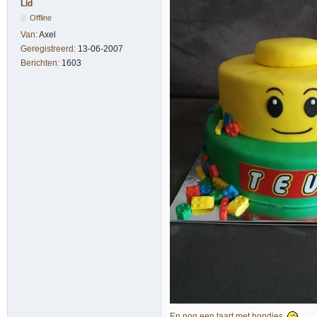
Lid
Offline
Van:
Axel
Geregistreerd:
13-06-2007
Berichten:
1603
En nog een taart met hondjes