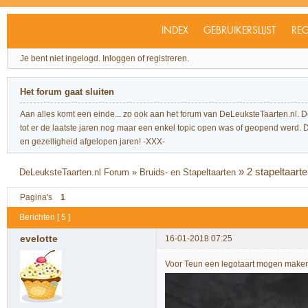
INDEX
GEBRUIKERSLIJST
REG
Je bent niet ingelogd.
Inloggen of registreren.
Het forum gaat sluiten
Aan alles komt een einde... zo ook aan het forum van DeLeuksteTaarten.nl. 
tot er de laatste jaren nog maar een enkel topic open was of geopend werd. Dit l
en gezelligheid afgelopen jaren! -XXX-
»
2 stapeltaarte
DeLeuksteTaarten.nl Forum
»
Bruids- en Stapeltaarten
Pagina's
1
Berichten [ 5 ]
evelotte
16-01-2018 07:25
Voor Teun een legotaart mogen maken