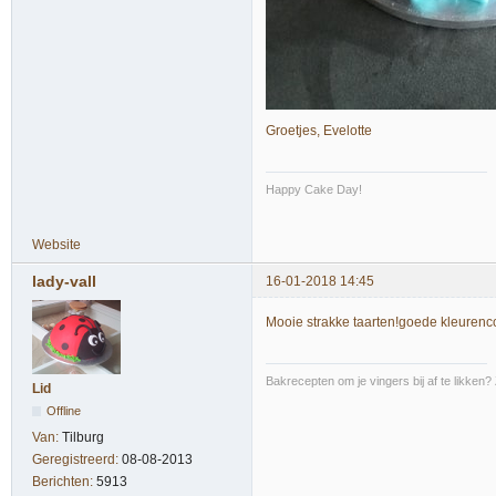
Groetjes, Evelotte
Happy Cake Day!
Website
lady-vall
16-01-2018 14:45
Mooie strakke taarten!goede kleurenc
Bakrecepten om je vingers bij af te likken?
Lid
Offline
Van:
Tilburg
Geregistreerd:
08-08-2013
Berichten:
5913