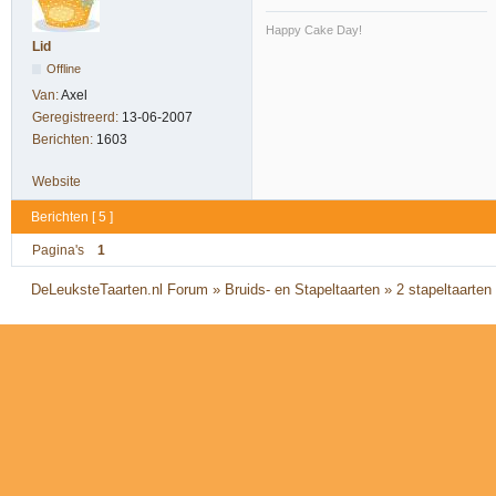
Happy Cake Day!
Lid
Offline
Van:
Axel
Geregistreerd:
13-06-2007
Berichten:
1603
Website
Berichten [ 5 ]
Pagina's
1
DeLeuksteTaarten.nl Forum
»
Bruids- en Stapeltaarten
»
2 stapeltaarten 