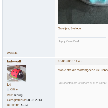
Groetjes, Evelotte
Happy Cake Day!
Website
lady-vall
16-01-2018 14:45
Mooie strakke taarten!goede kleurenc
Bakrecepten om je vingers bij af te likken?
Lid
Offline
Van:
Tilburg
Geregistreerd:
08-08-2013
Berichten:
5913