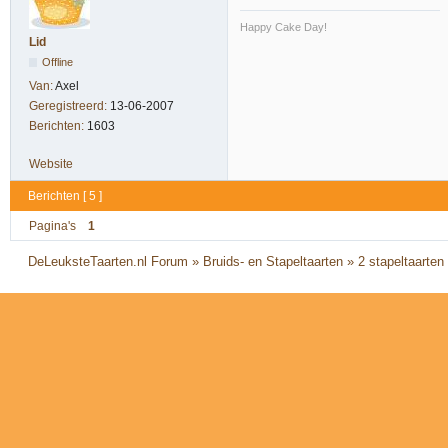
Happy Cake Day!
Lid
Offline
Van:
Axel
Geregistreerd:
13-06-2007
Berichten:
1603
Website
Berichten [ 5 ]
Pagina's
1
DeLeuksteTaarten.nl Forum
»
Bruids- en Stapeltaarten
»
2 stapeltaarten 