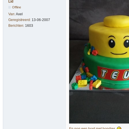
Lid
Offline
Van:
Axel
Geregistreerd:
13-06-2007
Berichten:
1603
En nog een taart met hondjes