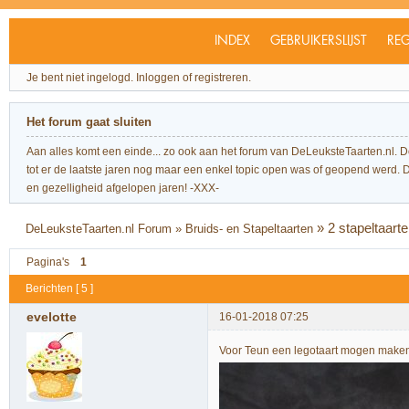
INDEX
GEBRUIKERSLIJST
REG
Je bent niet ingelogd.
Inloggen of registreren.
Het forum gaat sluiten
Aan alles komt een einde... zo ook aan het forum van DeLeuksteTaarten.nl. 
tot er de laatste jaren nog maar een enkel topic open was of geopend werd. Dit l
en gezelligheid afgelopen jaren! -XXX-
»
2 stapeltaarte
DeLeuksteTaarten.nl Forum
»
Bruids- en Stapeltaarten
Pagina's
1
Berichten [ 5 ]
evelotte
16-01-2018 07:25
Voor Teun een legotaart mogen maken