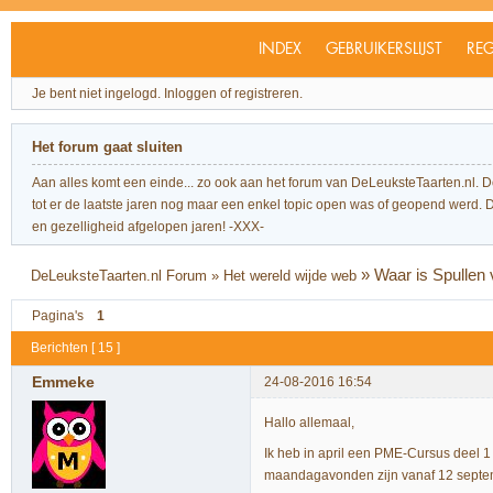
INDEX
GEBRUIKERSLIJST
REG
Je bent niet ingelogd.
Inloggen of registreren.
Het forum gaat sluiten
Aan alles komt een einde... zo ook aan het forum van DeLeuksteTaarten.nl. 
tot er de laatste jaren nog maar een enkel topic open was of geopend werd. Dit l
en gezelligheid afgelopen jaren! -XXX-
»
Waar is Spullen v
DeLeuksteTaarten.nl Forum
»
Het wereld wijde web
Pagina's
1
Berichten [ 15 ]
Emmeke
24-08-2016 16:54
Hallo allemaal,
Ik heb in april een PME-Cursus deel 1 
maandagavonden zijn vanaf 12 septe