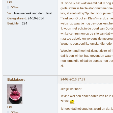
Lid
Nu vond ik het wat vreemd dat ik nog
Offline
grote schrik is het telefoonnummer niet
kijk, al snel uit bij 'Spullen voor je 
Van:
Nieuwerkerk aan den IJssel
'Taart voor Groot en Klein' (wat dus n
Geregistreerd:
24-10-2014
webshop waar je nog gewoon kunt beste
Berichten:
224
Ik woon niet echt in de buurt van Dordr
winkelcentrum en op de site van dat w
naartoe gebeld en volgens de mevrouw d
'wegens persoonlijke omstandigheden 
Weet iemand hoe het zit met deze winke
dat ik een winkel had gevonden waar de
nog terugkrijg of dat de cursus nog do
zit.
Baklataart
24-08-2016 17:39
Jeetje wat naar.
Ik vind wel een ander adres van ze in
zelfde
Lid
Ik hoop dat het opgelost word en dat 
Offline