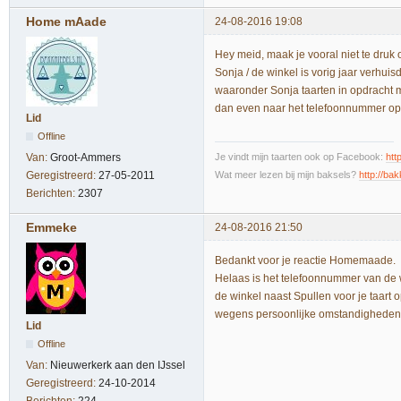
Home mAade
24-08-2016 19:08
Hey meid, maak je vooral niet te druk o
Sonja / de winkel is vorig jaar verhuis
waaronder Sonja taarten in opdracht ma
dan even naar het telefoonnummer op de
Lid
Offline
Je vindt mijn taarten ook op Facebook:
htt
Van:
Groot-Ammers
Wat meer lezen bij mijn baksels?
http://bak
Geregistreerd:
27-05-2011
Berichten:
2307
Emmeke
24-08-2016 21:50
Bedankt voor je reactie Homemaade.
Helaas is het telefoonnummer van de w
de winkel naast Spullen voor je taart o
wegens persoonlijke omstandigheden g
Lid
Offline
Van:
Nieuwerkerk aan den IJssel
Geregistreerd:
24-10-2014