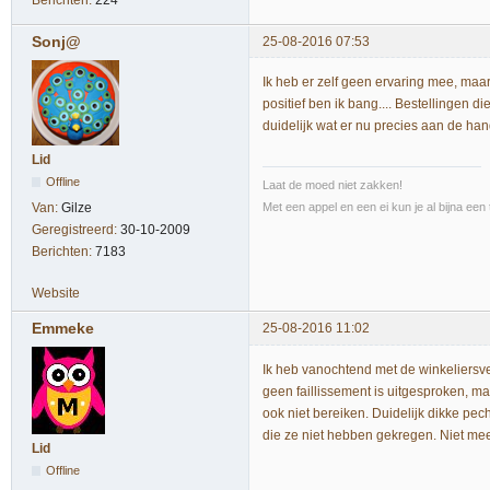
Berichten:
224
Sonj@
25-08-2016 07:53
Ik heb er zelf geen ervaring mee, maa
positief ben ik bang.... Bestellingen d
duidelijk wat er nu precies aan de ha
Lid
Offline
Laat de moed niet zakken!
Met een appel en een ei kun je al bijna een 
Van:
Gilze
Geregistreerd:
30-10-2009
Berichten:
7183
Website
Emmeke
25-08-2016 11:02
Ik heb vanochtend met de winkeliersve
geen faillissement is uitgesproken, ma
ook niet bereiken. Duidelijk dikke pec
die ze niet hebben gekregen. Niet meer 
Lid
Offline