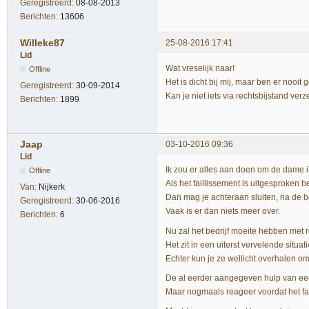
Geregistreerd:
08-08-2013
Berichten:
13606
Willeke87
25-08-2016 17:41
Lid
Wat vreselijk naar!
Offline
Het is dicht bij mij, maar ben er nooit 
Geregistreerd:
30-09-2014
Kan je niet iets via rechtsbijstand ver
Berichten:
1899
Jaap
03-10-2016 09:36
Lid
Ik zou er alles aan doen om de dame i
Offline
Als het faillissement is uitgesproken be
Van:
Nijkerk
Dan mag je achteraan sluiten, na de b
Geregistreerd:
30-06-2016
Vaak is er dan niets meer over.
Berichten:
6
Nu zal het bedrijf moeite hebben met 
Het zit in een uiterst vervelende situati
Echter kun je ze wellicht overhalen o
De al eerder aangegeven hulp van een
Maar nogmaals reageer voordat het fai