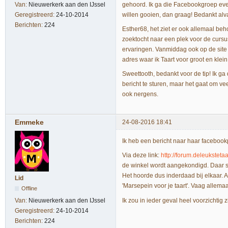
gehoord. Ik ga die Facebookgroep even
Van:
Nieuwerkerk aan den IJssel
willen gooien, dan graag! Bedankt alva
Geregistreerd:
24-10-2014
Berichten:
224
Esther68, het ziet er ook allemaal be
zoektocht naar een plek voor de cursus
ervaringen. Vanmiddag ook op de site v
adres waar ik Taart voor groot en klein
Sweettooth, bedankt voor de tip! Ik 
bericht te sturen, maar het gaat om v
ook nergens.
Emmeke
24-08-2016 18:41
Ik heb een bericht naar haar facebookpa
Via deze link:
http://forum.deleukstet
de winkel wordt aangekondigd. Daar st
Het hoorde dus inderdaad bij elkaar. A
Lid
'Marsepein voor je taart'. Vaag allemaa
Offline
Ik zou in ieder geval heel voorzichtig z
Van:
Nieuwerkerk aan den IJssel
Geregistreerd:
24-10-2014
Berichten:
224