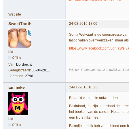
http://www.facebook.com/esther1968
Website
SweetTooth
24-08-2016 18:06
Sonja Welvaart is de eigenaresse van S
lastig vallen over werkzaken, maar als j
https://www.facebook.com/SonjaWelva
Lid
Offline
----------------------------------------------------
Van:
Dordrecht
Wie ben ik om aan mezelf te twijfelen. (Loe
Geregistreerd:
06-04-2011
Berichten:
2796
Emmeke
24-08-2016 18:23
Bedankt voor jullie antwoorden.
Baklataart, dat zijn inderdaad de adre
het boeken van de cursus. Het andere 
een tijdje niks meer.
Lid
Offline
Bakmijntaart, ik heb vanochtend een be