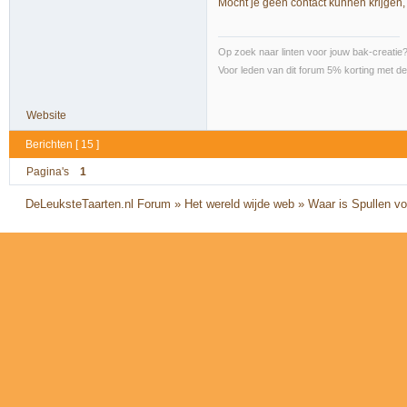
Mocht je geen contact kunnen krijgen, 
Op zoek naar linten voor jouw bak-creatie
Voor leden van dit forum 5% korting met de
Website
Berichten [ 15 ]
Pagina's
1
DeLeuksteTaarten.nl Forum
»
Het wereld wijde web
»
Waar is Spullen voo