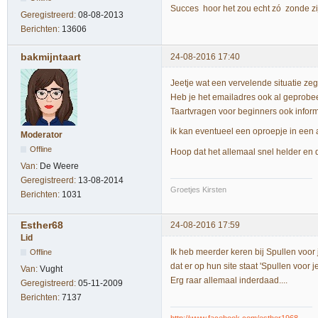
Succes hoor het zou echt zó zonde z
Geregistreerd:
08-08-2013
Berichten:
13606
bakmijntaart
24-08-2016 17:40
Jeetje wat een vervelende situatie zeg.
Heb je het emailadres ook al geprobe
Taartvragen voor beginners ook inform
ik kan eventueel een oproepje in een 
Moderator
Offline
Hoop dat het allemaal snel helder en d
Van:
De Weere
Geregistreerd:
13-08-2014
Groetjes Kirsten
Berichten:
1031
Esther68
24-08-2016 17:59
Lid
Ik heb meerder keren bij Spullen voor j
Offline
dat er op hun site staat 'Spullen voor j
Van:
Vught
Erg raar allemaal inderdaad....
Geregistreerd:
05-11-2009
Berichten:
7137