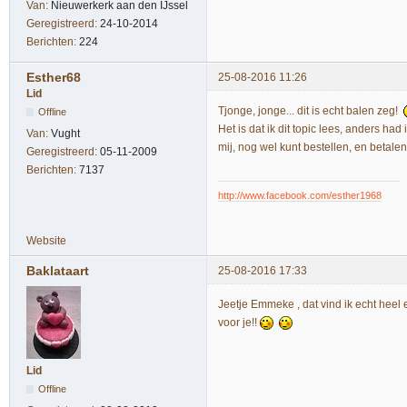
Van:
Nieuwerkerk aan den IJssel
Geregistreerd:
24-10-2014
Berichten:
224
Esther68
25-08-2016 11:26
Lid
Tjonge, jonge... dit is echt balen zeg!
Offline
Het is dat ik dit topic lees, anders had
Van:
Vught
mij, nog wel kunt bestellen, en betalen
Geregistreerd:
05-11-2009
Berichten:
7137
http://www.facebook.com/esther1968
Website
Baklataart
25-08-2016 17:33
Jeetje Emmeke , dat vind ik echt heel e
voor je!!
Lid
Offline