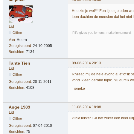
Hee zie je wel!!!! Een tijde geleden w
toen dachten de meesten dat het niet l
Lid
Offline
If life gives you lemons, make lemoncurd.
Van:
Hoorn
Geregistreerd:
24-10-2005
Berichten:
7134
Tante Tien
09-08-2014 20:13
Lid
Ik vraag mij de hele avond al af of ik
Offline
vond ik een oeroud topic. Nu durf ik wel
Geregistreerd:
20-11-2011
Berichten:
4108
Tieneke
Angel1989
11-08-2014 18:08
Lid
klinkt lekker. Ga het zeker een keer ui
Offline
Geregistreerd:
07-04-2010
Berichten:
75