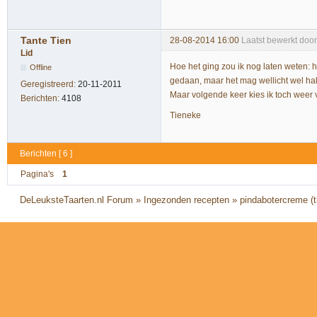
Tante Tien
28-08-2014 16:00
Laatst bewerkt doo
Lid
Hoe het ging zou ik nog laten weten: h
Offline
gedaan, maar het mag wellicht wel ha
Geregistreerd:
20-11-2011
Maar volgende keer kies ik toch weer 
Berichten:
4108
Tieneke
Berichten [ 6 ]
Pagina's
1
DeLeuksteTaarten.nl Forum
»
Ingezonden recepten
»
pindabotercreme (th