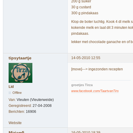
200 g suiker
30 g custard
300 g pindakaas
Klop de boter luchtig. Kook 4 dl melk
kokende melk en laat dit 3 minuten kok
pindakaas.
lekker met chocolade ganache en of 
tipsytaartje
14-05-2010 12:55
[move]---> ingezonden recepten
groetjes Tirza
Lid
www.facebook.com/TaartvanTirs
Offline
Van:
Vleuten (Vleuterweide)
Geregistreerd:
27-04-2008
Berichten:
16906
Website
Mirjam5
16-05-2010 18:39