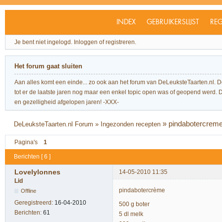
INDEX
GEBRUIKERSLIJST
REG
Je bent niet ingelogd.
Inloggen of registreren.
Het forum gaat sluiten
Aan alles komt een einde... zo ook aan het forum van DeLeuksteTaarten.nl. 
tot er de laatste jaren nog maar een enkel topic open was of geopend werd. Dit l
en gezelligheid afgelopen jaren! -XXX-
»
pindabotercreme (
DeLeuksteTaarten.nl Forum
»
Ingezonden recepten
Pagina's
1
Berichten [ 6 ]
Lovelylonnes
14-05-2010 11:35
Lid
pindabotercrème
Offline
Geregistreerd:
16-04-2010
500 g boter
Berichten:
61
5 dl melk