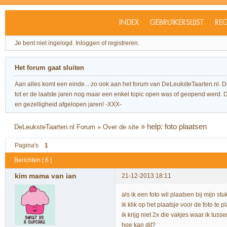
INDEX
GEBRUIKERSLIJST
REG
Je bent niet ingelogd.
Inloggen of registreren.
Het forum gaat sluiten
Aan alles komt een einde... zo ook aan het forum van DeLeuksteTaarten.nl. 
tot er de laatste jaren nog maar een enkel topic open was of geopend werd. Dit l
en gezelligheid afgelopen jaren! -XXX-
»
help: foto plaatsen
DeLeuksteTaarten.nl Forum
»
Over de site
Pagina's
1
Berichten [ 6 ]
kim mama van ian
21-12-2013 18:11
als ik een foto wil plaatsen bij mijn stuk
ik klik op het plaatsje voor de foto te 
ik krijg niet 2x die vakjes waar ik tuss
hoe kan dit?