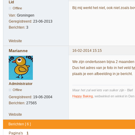
Lid
Bij mij werkt het niet, ook niet zoal
Offline
Van:
Groningen
Geregistreerd:
23-06-2013
Berichten:
3
Website
Marianne
16-02-2014 15:15
We zijn ondertussen bijna 2 maanden 
Dus het adres van je foto in het veld 
plaats je een afbeelding in je bericht.
Administrator
Offline
Maar het zal wel iets van suiker zijn
- Bløf
Happy Baking
, webwinkel en winkel in De
Geregistreerd:
19-06-2004
Berichten:
27565
Website
Berichten [ 6 ]
Pagina's
1