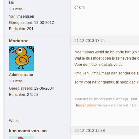
Lid
gr kim
Offline
Van:
meerssen
Geregistreerd:
12-03-2012
Berichten:
291
Marianne
21-12-2013 18:24
Nee helaas werkt de bb-code bar (zo hee
Wat je dus moet doen is zelf even de 
Voor een foto is dat als volgt:
[img ] en [ /img], maar dan zonder de 
Administrator
Offline
sorry voor het ongemak, ik hoop dat ik 
Geregistreerd:
19-06-2004
Berichten:
27565
Maar het zal wel iets van suiker zijn
- Bløf
Happy Baking
, webwinkel en winkel in De
Website
kim mama van ian
22-12-2013 12:38