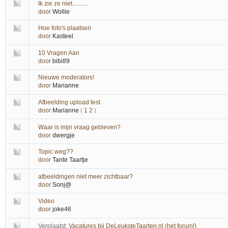
Ik zie ze niet..........
door
Wollie
Hoe foto's plaatsen
door
Kasteel
10 Vragen Aan
door
bibi89
Nieuwe moderators!
door
Marianne
Afbeelding upload test
door
Marianne
(
1
2
)
Waar is mijn vraag gebleven?
door
dwergje
Topic weg??
door
Tante Taartje
afbeeldingen niet meer zichtbaar?
door
Sonj@
Video
door
joke46
Verplaatst:
Vacatures bij DeLeuksteTaarten.nl (het forum!)