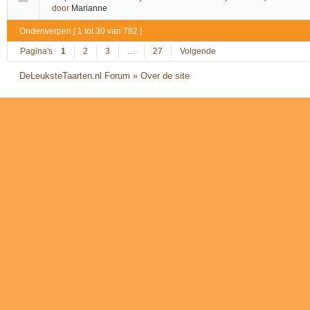
door
Marianne
Onderwerpen [ 1 tot 30 van 782 ]
Pagina's
1
2
3
…
27
Volgende
DeLeuksteTaarten.nl Forum
»
Over de site