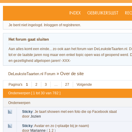
INDEX
GEBRUIKERSLIJST
REG
Je bent niet ingelogd.
Inloggen of registreren.
Het forum gaat sluiten
Aan alles komt een einde... zo ook aan het forum van DeLeuksteTaarten.nl. 
tot er de laatste jaren nog maar een enkel topic open was of geopend werd. Dit l
en gezelligheid afgelopen jaren! -XXX-
»
Over de site
DeLeuksteTaarten.nl Forum
Pagina's
1
2
3
…
27
Volgende
Onderwerpen [ 1 tot 30 van 782 ]
Onderwerpen
Sticky
:
Je taart showen met een foto die op Facebook staat
door
Jozien
Sticky
:
Avatar en zo (=plaatje bij je naam)
door
Marianne
(
1
2
)