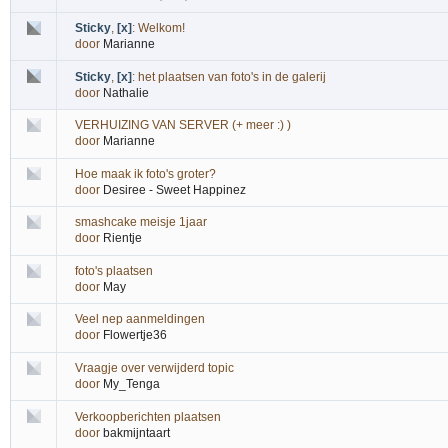
Sticky
,
[x]
:
Welkom!
door
Marianne
Sticky
,
[x]
:
het plaatsen van foto's in de galerij
door
Nathalie
VERHUIZING VAN SERVER (+ meer :) )
door
Marianne
Hoe maak ik foto's groter?
door
Desiree - Sweet Happinez
smashcake meisje 1jaar
door
Rientje
foto's plaatsen
door
May
Veel nep aanmeldingen
door
Flowertje36
Vraagje over verwijderd topic
door
My_Tenga
Verkoopberichten plaatsen
door
bakmijntaart