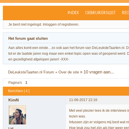
INDEX
GEBRUIKERSLIJST
REG
Je bent niet ingelogd.
Inloggen of registreren.
Het forum gaat sluiten
Aan alles komt een einde... zo ook aan het forum van DeLeuksteTaarten.nl. 
tot er de laatste jaren nog maar een enkel topic open was of geopend werd. Dit l
en gezelligheid afgelopen jaren! -XXX-
»
10 vragen aan...
DeLeuksteTaarten.nl Forum
»
Over de site
Pagina's
1
Berichten [ 4 ]
KimN
11-06-2017 22:16
Met veel plezier lees ik de interviews 
lezen was.
Intussen zijn er volgens mij best wat
Hoe leuk zou het zijn als hier weer ee
Lid