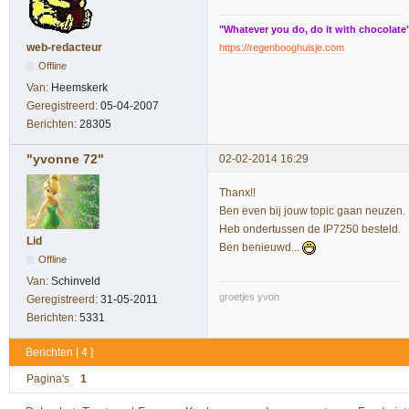
"Whatever you do, do it with chocolate
web-redacteur
https://regenbooghuisje.com
Offline
Van:
Heemskerk
Geregistreerd:
05-04-2007
Berichten:
28305
"yvonne 72"
02-02-2014 16:29
Thanx!!
Ben even bij jouw topic gaan neuzen.
Heb ondertussen de IP7250 besteld.
Lid
Ben benieuwd...
Offline
Van:
Schinveld
groetjes yvon
Geregistreerd:
31-05-2011
Berichten:
5331
Berichten [ 4 ]
Pagina's
1