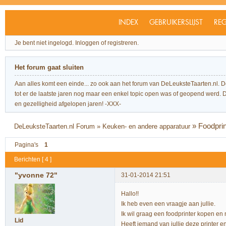
INDEX
GEBRUIKERSLIJST
REG
Je bent niet ingelogd.
Inloggen of registreren.
Het forum gaat sluiten
Aan alles komt een einde... zo ook aan het forum van DeLeuksteTaarten.nl. 
tot er de laatste jaren nog maar een enkel topic open was of geopend werd. Dit l
en gezelligheid afgelopen jaren! -XXX-
»
Foodpri
DeLeuksteTaarten.nl Forum
»
Keuken- en andere apparatuur
Pagina's
1
Berichten [ 4 ]
"yvonne 72"
31-01-2014 21:51
Hallo!!
Ik heb even een vraagje aan jullie.
Ik wil graag een foodprinter kopen en
Lid
Heeft iemand van jullie deze printer e