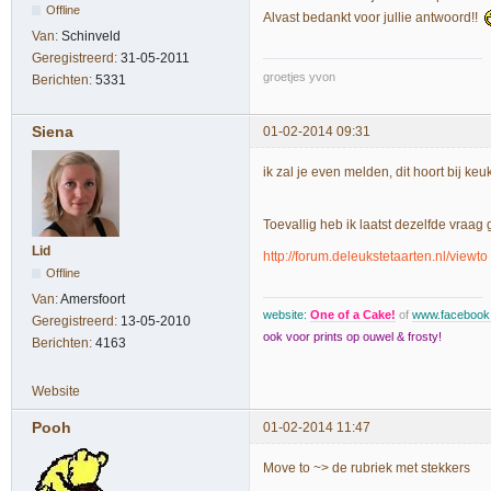
Offline
Alvast bedankt voor jullie antwoord!!
Van:
Schinveld
Geregistreerd:
31-05-2011
groetjes yvon
Berichten:
5331
Siena
01-02-2014 09:31
ik zal je even melden, dit hoort bij ke
Toevallig heb ik laatst dezelfde vraag g
Lid
http://forum.deleukstetaarten.nl/view
Offline
Van:
Amersfoort
website:
One of a Cake!
of
www.faceboo
Geregistreerd:
13-05-2010
ook voor prints op ouwel & frosty!
Berichten:
4163
Website
Pooh
01-02-2014 11:47
Move to ~> de rubriek met stekkers