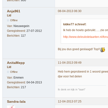
Berichten:
800
Anja961
08-04-2013 06:30
Lid
Offline
lobke77 schreef:
Van:
Nieuwegein
Ik heb de howto gebruikt.......zie 
Geregistreerd:
27-07-2012
Berichten:
117
http://www.deleukstetaarten.nl/fo
Bij jou dus goed geslaagd! Top!!
AnitaMepp
11-04-2013 09:49
Lid
Heb hem geprobeerd in 1 woord gewel
Offline
djw voor het delen
Van:
Emmen
Geregistreerd:
04-04-2013
Berichten:
217
Ik denk en kijk in "taart"
Sandra-lala
12-04-2013 07:25