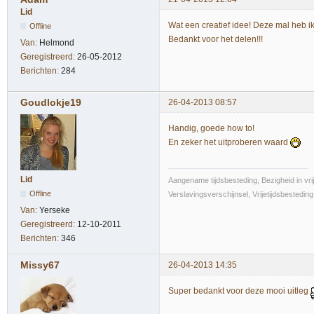
Lid
Wat een creatief idee! Deze mal heb ik 
Offline
Bedankt voor het delen!!!
Van:
Helmond
Geregistreerd:
26-05-2012
Berichten:
284
Goudlokje19
26-04-2013 08:57
Handig, goede how to!
En zeker het uitproberen waard
Lid
Aangename tijdsbesteding, Bezigheid in vrije
Offline
Verslavingsverschijnsel, Vrijetijdsbestedin
Van:
Yerseke
Geregistreerd:
12-10-2011
Berichten:
346
Missy67
26-04-2013 14:35
Super bedankt voor deze mooi uitleg