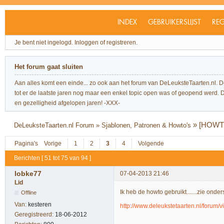
INDEX
GEBRUIKERSLIJST
REG
Je bent niet ingelogd.
Inloggen of registreren.
Het forum gaat sluiten
Aan alles komt een einde... zo ook aan het forum van DeLeuksteTaarten.nl. 
tot er de laatste jaren nog maar een enkel topic open was of geopend werd. Dit l
en gezelligheid afgelopen jaren! -XXX-
»
[HOWTO]
DeLeuksteTaarten.nl Forum
»
Sjablonen, Patronen & Howto's
Pagina's
Vorige
1
2
3
4
Volgende
Berichten [ 51 tot 75 van 94 ]
lobke77
07-04-2013 21:46
Lid
Ik heb de howto gebruikt.......zie onder
Offline
Van:
kesteren
http://www.deleukstetaarten.nl/forum/
Geregistreerd:
18-06-2012