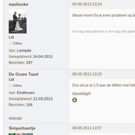
marlieske
05-05-2013 23:24
Wauw mooi! Ga ik even proberen op te
een dag niet gelachen is een dag niet gelee
Lid
Offline
Van:
Liempde
Geregistreerd:
24-04-2013
Berichten:
297
De Ouwe Taart
08-05-2013 13:25
Lid
Dus als je al 1,5 jaar de Wilton mal h
Offline
Van:
Eindhoven
Geweldig!!!
Geregistreerd:
21-03-2013
Berichten:
106
Website
Simpeltaartje
08-05-2013 13:57