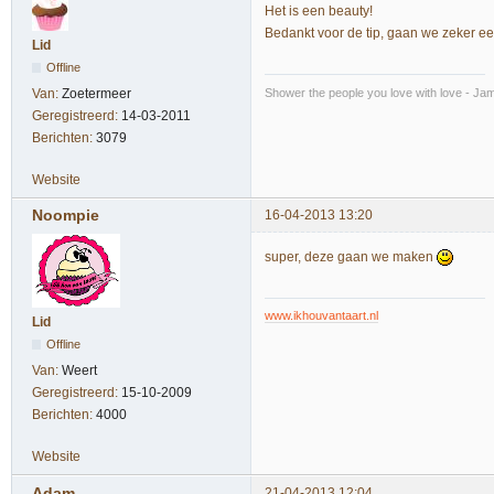
Het is een beauty!
Bedankt voor de tip, gaan we zeker e
Lid
Offline
Shower the people you love with love - Ja
Van:
Zoetermeer
Geregistreerd:
14-03-2011
Berichten:
3079
Website
Noompie
16-04-2013 13:20
super, deze gaan we maken
www.ikhouvantaart.nl
Lid
Offline
Van:
Weert
Geregistreerd:
15-10-2009
Berichten:
4000
Website
Adam
21-04-2013 12:04