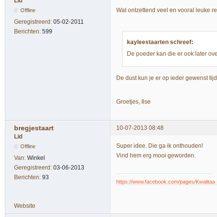
Lid
Wat ontzettend veel en vooral leuke reac
Offline
Geregistreerd:
05-02-2011
Berichten:
599
kayleestaarten schreef:
De poeder kan die er ook later ov
De dust kun je er op ieder gewenst tijd
Groetjes, Ilse
bregjestaart
10-07-2013 08:48
Lid
Super idee. Die ga ik onthouden!
Offline
Vind hem erg mooi geworden.
Van:
Winkel
Geregistreerd:
03-06-2013
Berichten:
93
https://www.facebook.com/pages/Kwalita
Website