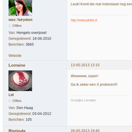
Leuk! Komt die mal inderdaad nog e
was: fairydust
http://www.pinkit.nl
Offline
Van:
Hengelo overijssel
Geregistreerd:
18-06-2010
Berichten:
3665
Website
Lorraine
13-05-2013 13:15
Wowwww, super!
Ga ik zeker een X proberen!!!
Lid
Groetjes Lorraine
Offline
Van:
Den Haag
Geregistreerd:
03-04-2012
Berichten:
105
Rintinde
26-05-2013 19:45