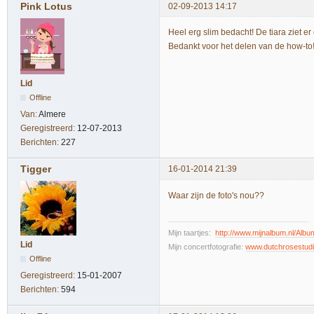
Pink Lotus
02-09-2013 14:17
Heel erg slim bedacht! De tiara ziet er 
Bedankt voor het delen van de how-to
Lid
Offline
Van:
Almere
Geregistreerd:
12-07-2013
Berichten:
227
Tigger
16-01-2014 21:39
Waar zijn de foto's nou??
Mijn taartjes:
http://www.mijnalbum.nl/A
Lid
Mijn concertfotografie:
www.dutchrosestud
Offline
Geregistreerd:
15-01-2007
Berichten:
594