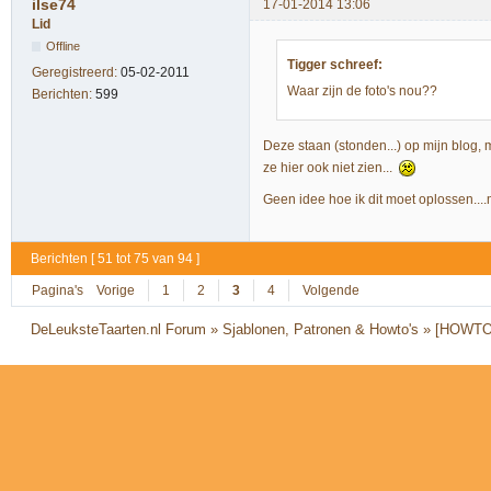
ilse74
17-01-2014 13:06
Lid
Offline
Tigger schreef:
Geregistreerd:
05-02-2011
Waar zijn de foto's nou??
Berichten:
599
Deze staan (stonden...) op mijn blog,
ze hier ook niet zien...
Geen idee hoe ik dit moet oplossen...
Berichten [ 51 tot 75 van 94 ]
Pagina's
Vorige
1
2
3
4
Volgende
DeLeuksteTaarten.nl Forum
»
Sjablonen, Patronen & Howto's
»
[HOWTO] 