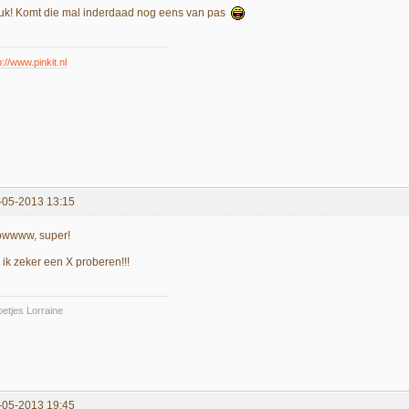
uk! Komt die mal inderdaad nog eens van pas
p://www.pinkit.nl
-05-2013 13:15
wwww, super!
 ik zeker een X proberen!!!
etjes Lorraine
-05-2013 19:45