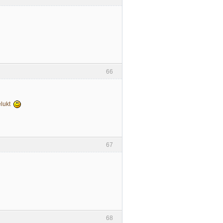
66
elukt
67
68