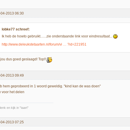
-04-2013 06:30
lobke77 schreef:
Ik heb de howto gebruikt.......zie onderstaande link voor eindresultaat...
http://www.deleukstetaarten.nl/forum/vi … ?id=221951
j jou dus goed geslaagd! Top!!
-04-2013 09:49
b hem geprobeerd in 1 woord geweldig. "kind kan de was doen"
w voor het delen
denk en kijk in "taart"
-04-2013 07:25