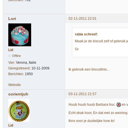
Lori
02-11-2011 22:01
rabia schreef:
Maak je de biscuit zelf of gebruik 
Gr
Lid
Offline
Van:
Verona, Italie
Geregistreerd:
10-11-2009
Ik gebruik een biscuitmix...
Berichten:
1950
Website
corientjuh
03-11-2011 21:57
Huub huub huub Barbara truc
en v
Echt strak hoor, En dat met zo weining 
thnx voor je duidelijke how to!
Lid