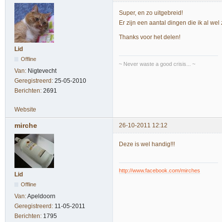
Super, en zo uitgebreid!
Er zijn een aantal dingen die ik al we
Thanks voor het delen!
Lid
Offline
~ Never waste a good crisis... ~
Van:
Nigtevecht
Geregistreerd:
25-05-2010
Berichten:
2691
Website
mirche
26-10-2011 12:12
Deze is wel handig!!!
http://www.facebook.com/mirches
Lid
Offline
Van:
Apeldoorn
Geregistreerd:
11-05-2011
Berichten:
1795