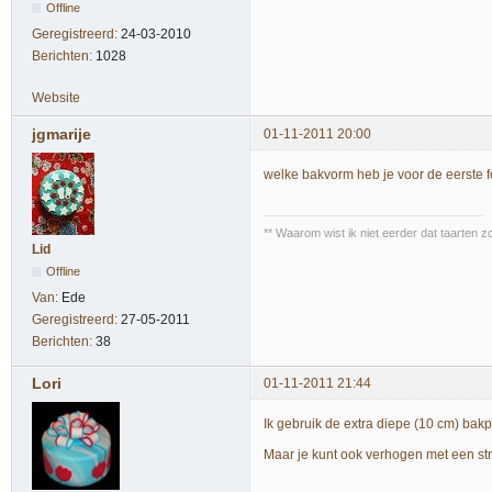
Offline
Geregistreerd:
24-03-2010
Berichten:
1028
Website
jgmarije
01-11-2011 20:00
welke bakvorm heb je voor de eerste f
** Waarom wist ik niet eerder dat taarten z
Lid
Offline
Van:
Ede
Geregistreerd:
27-05-2011
Berichten:
38
Lori
01-11-2011 21:44
Ik gebruik de extra diepe (10 cm) bak
Maar je kunt ook verhogen met een str