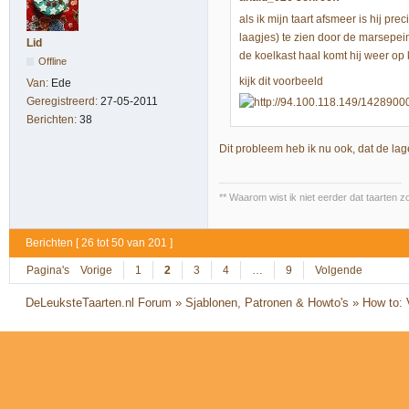
als ik mijn taart afsmeer is hij p
laagjes) te zien door de marsepei
Lid
de koelkast haal komt hij weer op 
Offline
kijk dit voorbeeld
Van:
Ede
Geregistreerd:
27-05-2011
Berichten:
38
Dit probleem heb ik nu ook, dat de lag
** Waarom wist ik niet eerder dat taarten z
Berichten [ 26 tot 50 van 201 ]
Pagina's
Vorige
1
2
3
4
…
9
Volgende
DeLeuksteTaarten.nl Forum
»
Sjablonen, Patronen & Howto's
»
How to: 