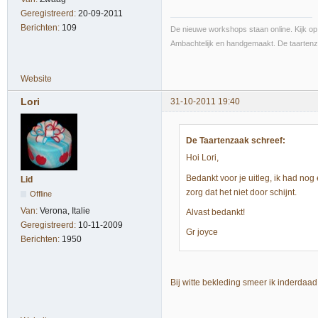
Geregistreerd:
20-09-2011
Berichten:
109
De nieuwe workshops staan online. Kijk o
Ambachtelijk en handgemaakt. De taarten
Website
Lori
31-10-2011 19:40
De Taartenzaak schreef:
Hoi Lori,
Bedankt voor je uitleg, ik had nog 
Lid
zorg dat het niet door schijnt.
Offline
Van:
Verona, Italie
Alvast bedankt!
Geregistreerd:
10-11-2009
Gr joyce
Berichten:
1950
Bij witte bekleding smeer ik inderdaad i