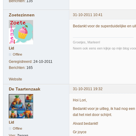
Berichten:
135
Zoetezinnen
31-10-2011 10:41
Bedankt voor de superduidelijke en uit
Groetjes, Marleen!
Lid
Neem ook eens een kijkje op mijn blog voor
Offline
Geregistreerd:
24-10-2011
Berichten:
165
Website
De Taartenzaak
31-10-2011 19:32
Hoi Lori,
Bedankt voor je uitleg, ik had nog een 
dat het niet door schijnt.
Lid
Alvast bedankt!
Offline
Gr joyce
Van:
Zwaag