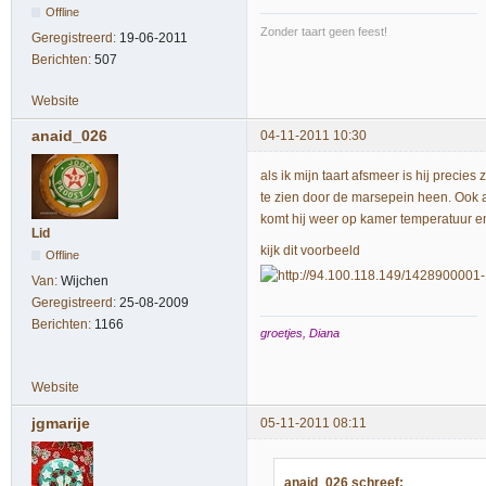
Offline
Zonder taart geen feest!
Geregistreerd:
19-06-2011
Berichten:
507
Website
anaid_026
04-11-2011 10:30
als ik mijn taart afsmeer is hij preci
te zien door de marsepein heen. Ook a
komt hij weer op kamer temperatuur en 
Lid
kijk dit voorbeeld
Offline
Van:
Wijchen
Geregistreerd:
25-08-2009
Berichten:
1166
groetjes, Diana
Website
jgmarije
05-11-2011 08:11
anaid_026 schreef: