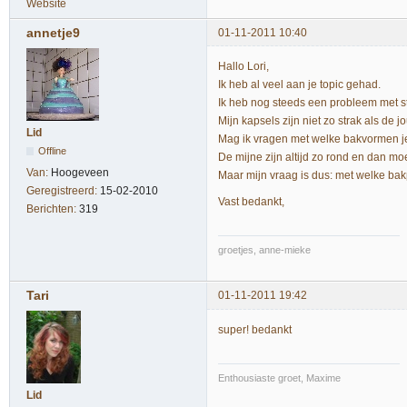
Website
annetje9
01-11-2011 10:40
Hallo Lori,
Ik heb al veel aan je topic gehad.
Ik heb nog steeds een probleem met s
Mijn kapsels zijn niet zo strak als de j
Lid
Mag ik vragen met welke bakvormen je
Offline
De mijne zijn altijd zo rond en dan m
Van:
Hoogeveen
Maar mijn vraag is dus: met welke ba
Geregistreerd:
15-02-2010
Vast bedankt,
Berichten:
319
groetjes, anne-mieke
Tari
01-11-2011 19:42
super! bedankt
Enthousiaste groet, Maxime
Lid