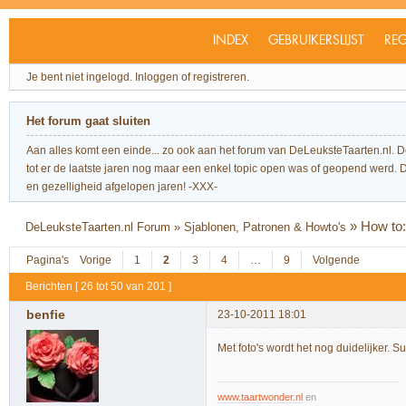
INDEX
GEBRUIKERSLIJST
REG
Je bent niet ingelogd.
Inloggen of registreren.
Het forum gaat sluiten
Aan alles komt een einde... zo ook aan het forum van DeLeuksteTaarten.nl. 
tot er de laatste jaren nog maar een enkel topic open was of geopend werd. Dit l
en gezelligheid afgelopen jaren! -XXX-
»
How to:
DeLeuksteTaarten.nl Forum
»
Sjablonen, Patronen & Howto's
Pagina's
Vorige
1
2
3
4
…
9
Volgende
Berichten [ 26 tot 50 van 201 ]
benfie
23-10-2011 18:01
Met foto's wordt het nog duidelijker. 
www.taartwonder.nl
en