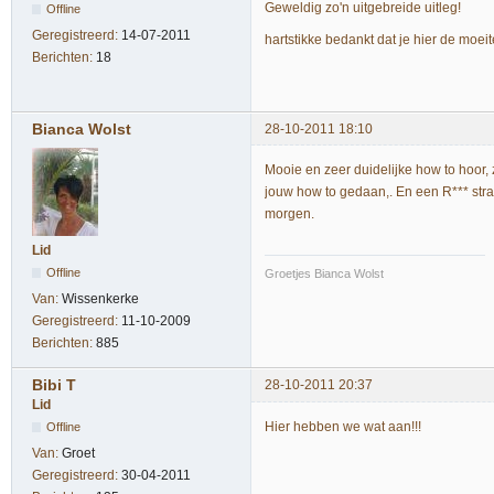
Geweldig zo'n uitgebreide uitleg!
Offline
Geregistreerd:
14-07-2011
hartstikke bedankt dat je hier de moe
Berichten:
18
Bianca Wolst
28-10-2011 18:10
Mooie en zeer duidelijke how to hoor, z
jouw how to gedaan,. En een R*** str
morgen.
Lid
Offline
Groetjes Bianca Wolst
Van:
Wissenkerke
Geregistreerd:
11-10-2009
Berichten:
885
Bibi T
28-10-2011 20:37
Lid
Hier hebben we wat aan!!!
Offline
Van:
Groet
Geregistreerd:
30-04-2011