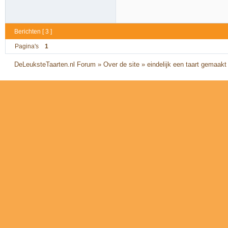
Berichten [ 3 ]
Pagina's
1
DeLeuksteTaarten.nl Forum
»
Over de site
»
eindelijk een taart gemaak