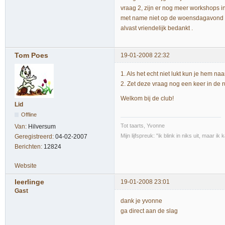
vraag 2, zijn er nog meer workshops 
met name niet op de woensdagavond
alvast vriendelijk bedankt .
Tom Poes
19-01-2008 22:32
1. Als het echt niet lukt kun je hem na
2. Zet deze vraag nog een keer in de r
Welkom bij de club!
Lid
Offline
Tot taarts, Yvonne
Van:
Hilversum
Mijn lijfspreuk: "ik blink in niks uit, maar i
Geregistreerd:
04-02-2007
Berichten:
12824
Website
leerlinge
19-01-2008 23:01
Gast
dank je yvonne
ga direct aan de slag