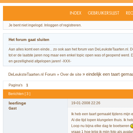
INDEX
GEBRUIKERSLIJST
REG
Je bent niet ingelogd.
Inloggen of registreren.
Het forum gaat sluiten
Aan alles komt een einde... zo ook aan het forum van DeLeuksteTaarten.nl. 
tot er de laatste jaren nog maar een enkel topic open was of geopend werd. Dit l
en gezelligheid afgelopen jaren! -XXX-
»
eindelijk een taart gema
DeLeuksteTaarten.nl Forum
»
Over de site
Pagina's
1
Berichten [ 3 ]
leerlinge
19-01-2008 22:26
Gast
Ik heb een taart gemaakt tijdens mijn 
Al die tijd lopen klungelen thuis. Ik 
Loop nu bijna elke dag te boetseren
vraag 1 hoe krijg ik mijn foto als avat