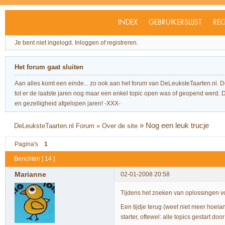
INDEX
GEBRUIKERSLIJST
REG
Je bent niet ingelogd.
Inloggen of registreren.
Het forum gaat sluiten
Aan alles komt een einde... zo ook aan het forum van DeLeuksteTaarten.nl. 
tot er de laatste jaren nog maar een enkel topic open was of geopend werd. Dit l
en gezelligheid afgelopen jaren! -XXX-
»
Nog een leuk trucje
DeLeuksteTaarten.nl Forum
»
Over de site
Pagina's
1
Berichten [ 14 ]
Marianne
02-01-2008 20:58
Tijdens het zoeken van oplossingen v
Een tijdje terug (weet niet meer hoel
starter, oftewel: alle topics gestart door