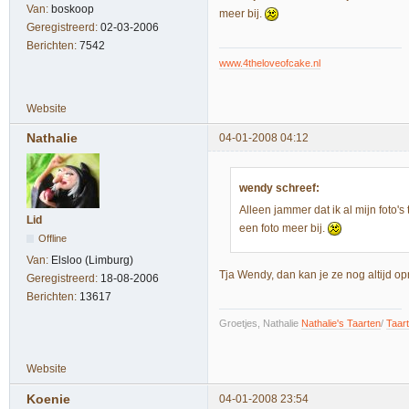
Van:
boskoop
meer bij.
Geregistreerd:
02-03-2006
Berichten:
7542
www.4theloveofcake.nl
Website
Nathalie
04-01-2008 04:12
wendy schreef:
Alleen jammer dat ik al mijn foto'
Lid
een foto meer bij.
Offline
Van:
Elsloo (Limburg)
Tja Wendy, dan kan je ze nog altijd o
Geregistreerd:
18-08-2006
Berichten:
13617
Groetjes, Nathalie
Nathalie's Taarten
/
Taar
Website
Koenie
04-01-2008 23:54