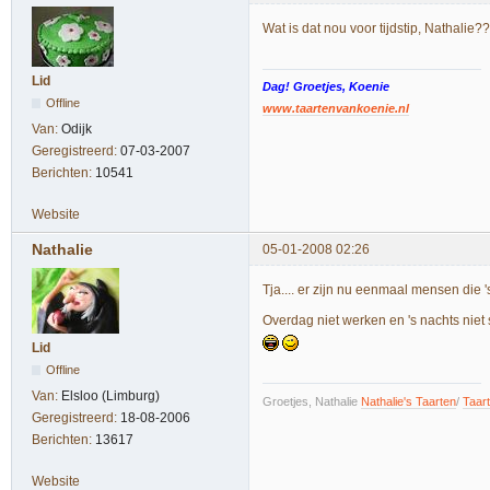
Wat is dat nou voor tijdstip, Nathali
Lid
Dag! Groetjes, Koenie
Offline
www.taartenvankoenie.nl
Van:
Odijk
Geregistreerd:
07-03-2007
Berichten:
10541
Website
Nathalie
05-01-2008 02:26
Tja.... er zijn nu eenmaal mensen die '
Overdag niet werken en 's nachts niet s
Lid
Offline
Van:
Elsloo (Limburg)
Groetjes, Nathalie
Nathalie's Taarten
/
Taar
Geregistreerd:
18-08-2006
Berichten:
13617
Website