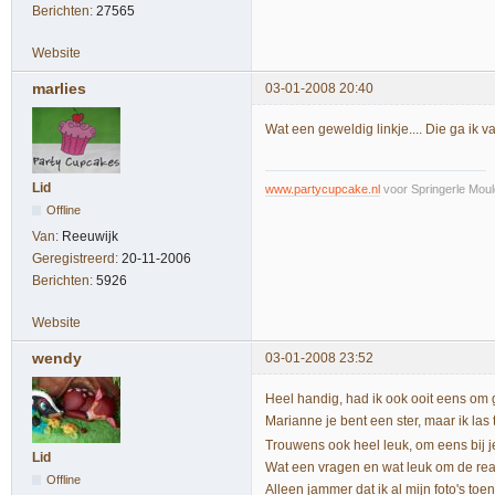
Berichten:
27565
Website
marlies
03-01-2008 20:40
Wat een geweldig linkje.... Die ga ik v
Lid
www.partycupcake.nl
voor Springerle Moul
Offline
Van:
Reeuwijk
Geregistreerd:
20-11-2006
Berichten:
5926
Website
wendy
03-01-2008 23:52
Heel handig, had ik ook ooit eens om 
Marianne je bent een ster, maar ik las
Trouwens ook heel leuk, om eens bij je
Lid
Wat een vragen en wat leuk om de react
Offline
Alleen jammer dat ik al mijn foto's to