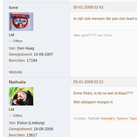
lune
05-01-2008 02:43
er zijn ook mensen die aan een taart 
Lid
Alles goed???? nee 3 fout
Offline
Van:
Den Haag
Geregistreerd:
14-09-2007
Berichten:
17194
Website
Nathalie
05-01-2008 03:22
Enne Petra, is hij nu wel al klaar???
Wel uitslapen morgen h
Lid
Offline
Groetjes, Nathalie
Nathalie's Taarten
/
Taar
Van:
Elsloo (Limburg)
Geregistreerd:
18-08-2006
Berichten:
13617