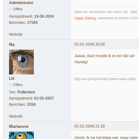
Administrator
Offline
Maar het zal wel iets van suiker zijn
- Bløf
Geregistreerd:
19-06-2004
Happy Baking
, webwinkel en winkel in De
Berichten:
27565
Website
Na
02-01-2008 20:58
Jaaaa, daar hoopte ik al een tijd op!
Handig!
Lid
[b][color=pink][url=http://www.naara.nl]Na
Offline
Van:
Rotterdam
Geregistreerd:
02-05-2007
Berichten:
2558
Website
Marianne
02-01-2008 21:30
Grmbl. Ik zie het linkje wel, maar jullie