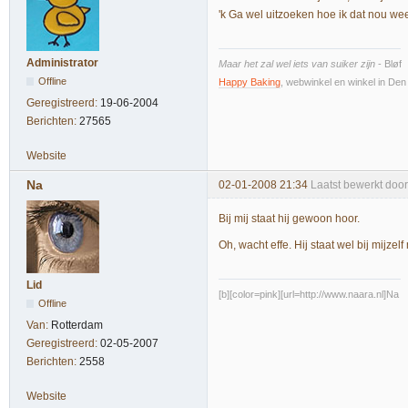
'k Ga wel uitzoeken hoe ik dat nou wee
Administrator
Maar het zal wel iets van suiker zijn
- Bløf
Offline
Happy Baking
, webwinkel en winkel in De
Geregistreerd:
19-06-2004
Berichten:
27565
Website
Na
02-01-2008 21:34
Laatst bewerkt doo
Bij mij staat hij gewoon hoor.
Oh, wacht effe. Hij staat wel bij mijzelf
Lid
[b][color=pink][url=http://www.naara.nl]Na
Offline
Van:
Rotterdam
Geregistreerd:
02-05-2007
Berichten:
2558
Website