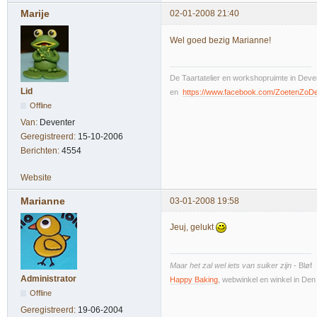
Marije
02-01-2008 21:40
Wel goed bezig Marianne!
De Taartatelier en workshopruimte in Deven
Lid
en
https://www.facebook.com/ZoetenZoD
Offline
Van:
Deventer
Geregistreerd:
15-10-2006
Berichten:
4554
Website
Marianne
03-01-2008 19:58
Jeuj, gelukt
Maar het zal wel iets van suiker zijn
- Bløf
Administrator
Happy Baking
, webwinkel en winkel in De
Offline
Geregistreerd:
19-06-2004