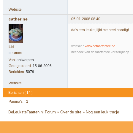
Website
catherine
05-01-2008 08:40
da's een leuke, lijkt me heel handig!
website :
www.detaartenfee.be
Lid
het boek van de taartenfee verschijnt op 
Offline
Van:
antwerpen
Geregistreerd:
15-06-2006
Berichten:
5079
Website
Berichten [ 14 ]
Pagina's
1
DeLeuksteTaarten.nl Forum
»
Over de site
»
Nog een leuk trucje